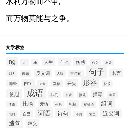
水利万物而不争,
而万物莫能与之争。
文学标签
ng
人生
伤感
什么
sh
zh
作文
出处
句子
名言
反义词
古诗词
励志
别人
古诗
形容
开头
四字
哪些
幸福
对联
快乐
成语
意思
描写
我们
拼音
接龙
春天
组词
比喻
爱情
祝福
李白
生肖
祝福语
词语
诗句
近义词
自己
老师
诗词
赞美
造句
释义