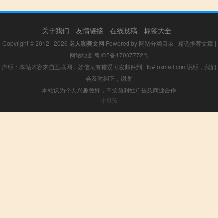
关于我们
友情链接
在线投稿
标签大全
Copyright © 2012 - 2026
老人咖美文网
Powered by
网站分类目录
|
精选推荐文章
|
网站地图
粤ICP备17087772号
声明：本站内容来自互联网，如信息有错误可发邮件到f_fb#foxmail.com说明，我们
会及时纠正，谢谢
本站仅为个人兴趣爱好，不接盈利性广告及商业合作
小男孩