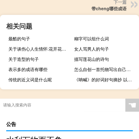
下一篇
带cheng哪些成语
相关问题
最酷的句子
糊字可以组什么词
关于谈伤心人生情怀:花开花落人来人往
女人骂男人的句子
关于造型的句子
描写莲花山的诗句
表示多的成语有哪些
怎么自创一首托物写出自己的志向的诗
传统的近义词是什么呢
《呐喊》的好词好句摘抄 以及赏析，必须要赏析
☚
公告