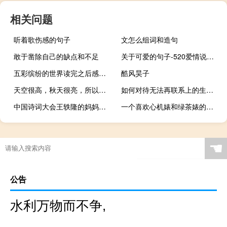
相关问题
听着歌伤感的句子
文怎么组词和造句
敢于凿除自己的缺点和不足
关于可爱的句子-520爱情说说可爱撩人带图片 2020年520表达爱意的句子
五彩缤纷的世界读完之后感觉单词和句子都不错
酷风昊子
天空很高，秋天很亮，所以你可以闻到它。
如何对待无法再联系上的生死之交古诗
中国诗词大会王轶隆的妈妈怎么了
一个喜欢心机婊和绿茶婊的人现在不喜欢
☚
公告
水利万物而不争,