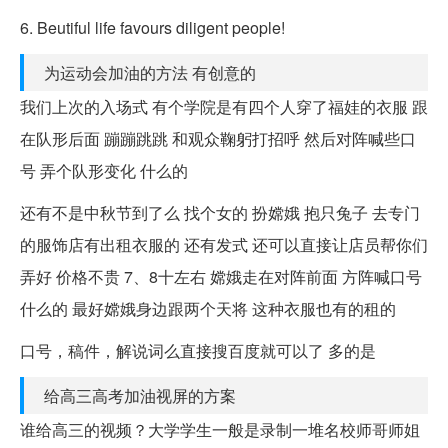
6. Beutiful life favours diligent people!
为运动会加油的方法 有创意的
我们上次的入场式 有个学院是有四个人穿了福娃的衣服 跟
在队形后面 蹦蹦跳跳 和观众鞠躬打招呼 然后对阵喊些口
号 弄个队形变化 什么的
还有不是中秋节到了么 找个女的 扮嫦娥 抱只兔子 去专门
的服饰店有出租衣服的 还有发式 还可以直接让店员帮你们
弄好 价格不贵 7、8十左右 嫦娥走在对阵前面 方阵喊口号
什么的 最好嫦娥身边跟两个天将 这种衣服也有的租的
口号，稿件，解说词么直接搜百度就可以了 多的是
给高三高考加油视屏的方案
谁给高三的视频？大学学生一般是录制一堆名校师哥师姐