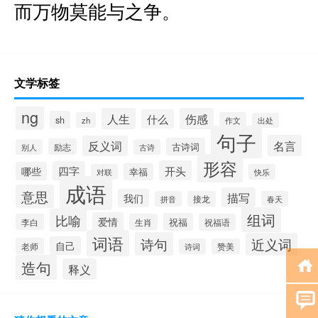
而万物莫能与之争。
文学标签
ng
人生
伤感
什么
sh
zh
作文
出处
句子
名言
反义词
古诗词
励志
别人
古诗
形容
开头
四字
哪些
幸福
对联
快乐
成语
意思
描写
我们
拼音
接龙
春天
组词
比喻
爱情
祝福
李白
生肖
祝福语
词语
诗句
近义词
自己
老师
诗词
赞美
造句
释义