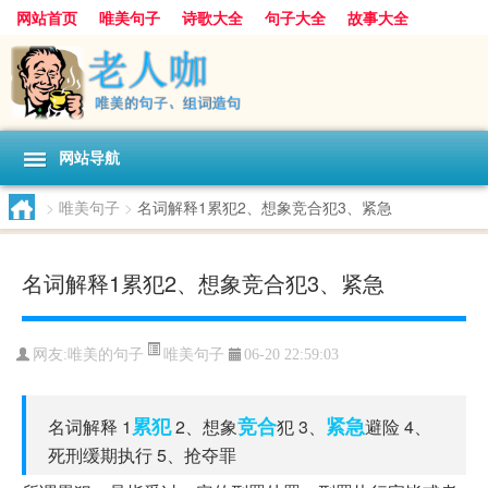
网站首页
唯美句子
诗歌大全
句子大全
故事大全
人生感悟
其他美文
美文欣赏
伤感文字
散文随笔
感人故事
句子分类
网站导航
>
唯美句子
>
名词解释1累犯2、想象竞合犯3、紧急
名词解释1累犯2、想象竞合犯3、紧急
唯美句子
网友:
唯美的句子
06-20 22:59:03
累犯
竞合
紧急
名词解释 1
2、想象
犯 3、
避险 4、
死刑缓期执行 5、抢夺罪