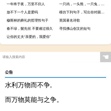
一年终于夜，万里不归人
一只鸡，一头熊，一只兔，一件衣服是什
放不下一个人是爱吗
模仿下列句子，写出你对困难的感受
穆斯林的葬礼的哲理性句子
英国著名诗歌
春不绿，鬓先丝 不要难过很久
寻找佛山创文的短句
让你的丈夫“亲爱的，我爱你”
☚
公告
水利万物而不争,
而万物莫能与之争。