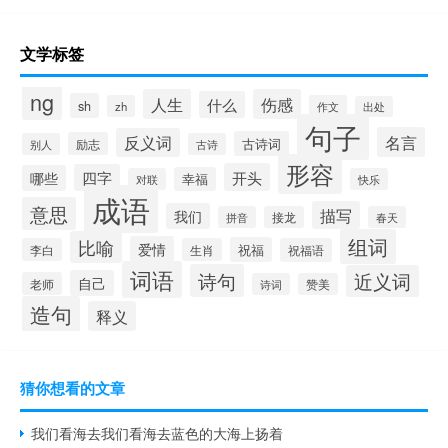
文学标签
ng
人生
伤感
什么
sh
zh
作文
出处
句子
名言
反义词
古诗词
励志
别人
古诗
形容
开头
四字
哪些
幸福
对联
快乐
成语
意思
描写
我们
拼音
接龙
春天
组词
比喻
爱情
祝福
李白
生肖
祝福语
词语
诗句
近义词
自己
老师
诗词
赞美
造句
释义
猜你想看的文章
我们看海去我们看海去蓝色的大海上扬着