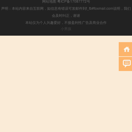
网站地图
粤ICP备17087772号
声明：本站内容来自互联网，如信息有错误可发邮件到f_fb#foxmail.com说明，我们
会及时纠正，谢谢
本站仅为个人兴趣爱好，不接盈利性广告及商业合作
小男孩