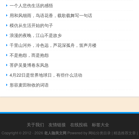
一个人悲伤生活的感悟
用和风细雨，鸟语花香，载歌载舞写一句话
模仿从生活开始的句子
浪漫的夜晚，江山不是故乡
千里山河外，冷色远，芦花深孤舟，笛声月楼
不是抱怨，而是抱怨
菩萨吴曼博卷东风急
4月22日是世界地球日，有些什么活动
形容麦田秋收的词语
关于我们
友情链接
在线投稿
标签大全
Copyright © 2012 - 2026
老人咖美文网
Powered by
网站分类目录
|
精选推荐文章
|