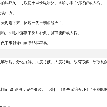
小的蚂蚁洞，可以使千里长堤溃决。比喻小事不慎将酿成大祸。
无战斗力。
。天坍塌下来。比喻一代王朝崩溃灭亡。
倾塌。比喻小漏洞不及时补救，就可能酿成大祸。
，做干事就像山崩溃那样容易。
瓦解冰销、分化瓦解、大厦将倾、大厦将颠、冰消冻解、冰散瓦
。
烂鸟溃散。 比喻迅即崩溃，完全失败。[出处] 《周书·武帝纪下》:“王威
或彻底崩溃。