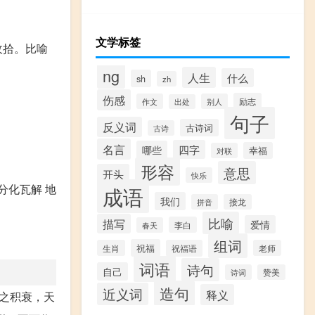
文学标签
收拾。比喻
ng
人生
什么
sh
zh
伤感
励志
作文
别人
出处
句子
反义词
古诗词
古诗
名言
四字
哪些
幸福
对联
形容
意思
开头
快乐
分化瓦解 地
成语
我们
拼音
接龙
比喻
描写
爱情
李白
春天
组词
祝福
生肖
祝福语
老师
词语
诗句
自己
诗词
赞美
造句
近义词
释义
秦之积衰，天