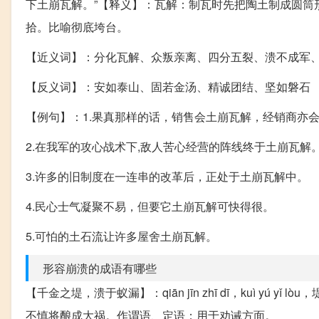
下土崩瓦解。”【释义】：瓦解：制瓦时先把陶土制成圆筒
拾。比喻彻底垮台。
【近义词】：分化瓦解、众叛亲离、四分五裂、溃不成军
【反义词】：安如泰山、固若金汤、精诚团结、坚如磐石
【例句】：1.果真那样的话，销售会土崩瓦解，经销商亦
2.在我军的攻心战术下,敌人苦心经营的阵线终于土崩瓦解
3.许多的旧制度在一连串的改革后，正处于土崩瓦解中。
4.民心士气凝聚不易，但要它土崩瓦解可快得很。
5.可怕的土石流让许多屋舍土崩瓦解。
形容崩溃的成语有哪些
【千金之堤，溃于蚁漏】：qiān jīn zhī dī，kuì y
不慎将酿成大祸。作谓语、定语；用于劝诫方面。