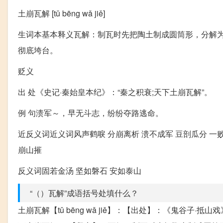
土崩瓦解 [tǔ bēng wǎ jiě]
生词本基本释义瓦解：制瓦时先把陶土制成圆筒形，分解
彻底垮台。
贬义
出 处《史记·秦始皇本纪》：“秦之积衰;天下土崩瓦解”。
例 句溃军～，早无斗志，纷纷夺路逃命。
近反义词近义词风声鹤唳 分崩离析 溃不成军 豆剖瓜分 一败
崩山摧
反义词固若金汤 坚如磐石 安如泰山
“（）瓦解”成语括号处填什么？
土崩瓦解【tǔ bēng wǎ jiě】：【出处】：《鬼谷子