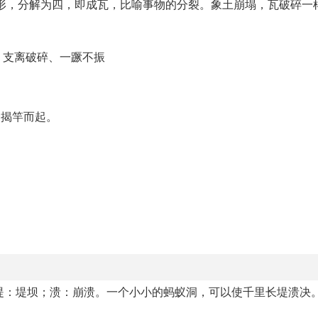
形，分解为四，即成瓦，比喻事物的分裂。象土崩塌，瓦破碎一
、支离破碎、一蹶不振
会揭竿而起。
。
ú yǐ lòu，堤：堤坝；溃：崩溃。一个小小的蚂蚁洞，可以使千里长堤溃