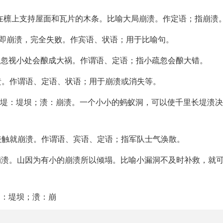
指椽子，放在檩上支持屋面和瓦片的木条。比喻大局崩溃。作定语；指崩溃
。比喻迅即崩溃，完全失败。作宾语、状语；用于比喻句。
崩溃。比喻忽视小处会酿成大祸。作谓语、定语；指小疏忽会酿大错。
或彻底崩溃。作谓语、定语、状语；用于崩溃或消失等。
ú yǐ rǎng，堤：堤坝；溃：崩溃。一个小小的蚂蚁洞，可以使千里长堤
跟敌人一接触就崩溃。作谓语、宾语、定语；指军队士气涣散。
 bēng，陁：崩溃。山因为有小的崩溃所以倾塌。比喻小漏洞不及时补救，
uè，堤：堤坝；溃：崩