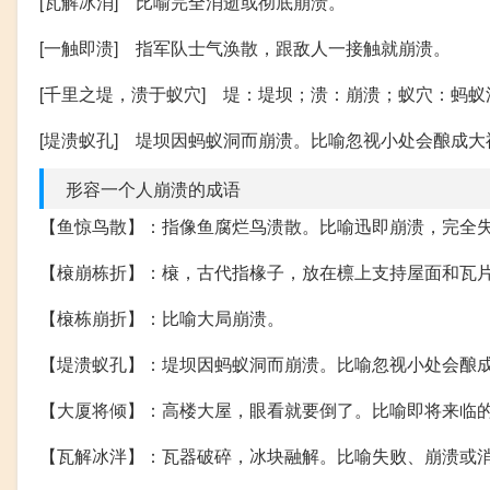
[瓦解冰消] 比喻完全消逝或彻底崩溃。
[一触即溃] 指军队士气涣散，跟敌人一接触就崩溃。
[千里之堤，溃于蚁穴] 堤：堤坝；溃：崩溃；蚁穴：蚂
[堤溃蚁孔] 堤坝因蚂蚁洞而崩溃。比喻忽视小处会酿成大
形容一个人崩溃的成语
【鱼惊鸟散】：指像鱼腐烂鸟溃散。比喻迅即崩溃，完全
【榱崩栋折】：榱，古代指椽子，放在檩上支持屋面和瓦
【榱栋崩折】：比喻大局崩溃。
【堤溃蚁孔】：堤坝因蚂蚁洞而崩溃。比喻忽视小处会酿
【大厦将倾】：高楼大屋，眼看就要倒了。比喻即将来临
【瓦解冰泮】：瓦器破碎，冰块融解。比喻失败、崩溃或