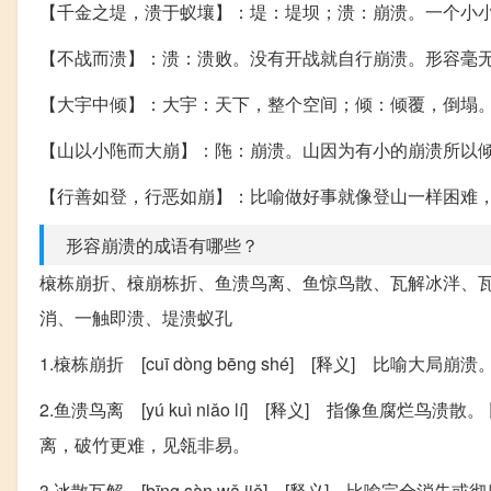
【千金之堤，溃于蚁壤】：堤：堤坝；溃：崩溃。一个小
【不战而溃】：溃：溃败。没有开战就自行崩溃。形容毫
【大宇中倾】：大宇：天下，整个空间；倾：倾覆，倒塌
【山以小陁而大崩】：陁：崩溃。山因为有小的崩溃所以
【行善如登，行恶如崩】：比喻做好事就像登山一样困难
形容崩溃的成语有哪些？
榱栋崩折、榱崩栋折、鱼溃鸟离、鱼惊鸟散、瓦解冰泮、
消、一触即溃、堤溃蚁孔
1.榱栋崩折 [cuī dòng bēng shé] [释义] 比喻大局崩溃
2.鱼溃鸟离 [yú kuì niǎo lí] [释义] 指像鱼腐
离，破竹更难，见瓴非易。
3.冰散瓦解 [bīng sàn wǎ jiě] [释义] 比喻完全消失