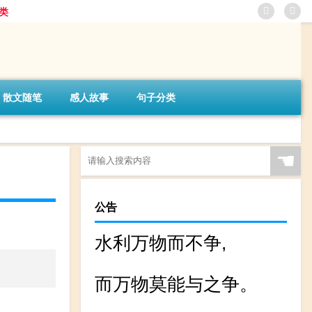
类
散文随笔
感人故事
句子分类
☚
公告
水利万物而不争,
而万物莫能与之争。