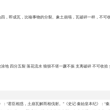
为四，即成瓦，比喻事物的分裂。象土崩塌，瓦破碎一样，不可
涂地 四分五裂 落花流水 狼狈不堪一蹶不振 支离破碎 不可收拾 
·抵山戏》：“君臣相惑，土崩瓦解而相伐射。”《史记·秦始皇本纪》：“