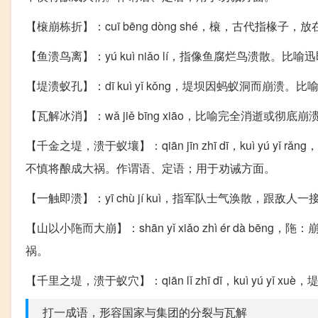
【榱崩栋折】：cuī bēng dòng shé，榱，古代
【鱼溃鸟离】：yú kuì niǎo lí，指像鱼腐烂鸟溃散
【堤溃蚁孔】：dī kuì yǐ kǒng，堤坝因蚂蚁洞而
【瓦解冰消】：wǎ jiě bīng xiāo，比喻完全消逝
【千金之堤，溃于蚁壤】：qiān jīn zhī dī，kuì y
不慎将酿成大祸。作谓语、定语；用于劝诫方面。
【一触即溃】：yī chù jí kuì，指军队士气涣散，
【山以小陁而大崩】：shān yǐ xiǎo zhì ér dà
祸。
【千里之堤，溃于蚁穴】：qiān lǐ zhī dī，kuì yú yǐ x
打一成语，形容国家与集团的分裂与瓦解