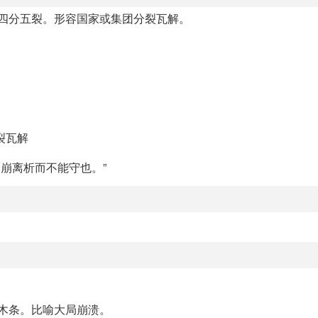
，四分五裂。形容国家或集团分裂瓦解。
裂瓦解
分崩离析而不能守也。”
的木条。比喻大局崩溃。