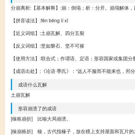
分崩离析:【基本解释】:崩：倒塌；析：分开。崩塌解体
【拼音读法】:fēn bēng lí xī
【近义词组】:土崩瓦解、四分五裂
【反义词组】:坚如磐石、坚不可摧
【使用方法】:联合式；作谓语、定语；形容国家或集团分
【成语出处】:《论语·季氏》：“远人不服而不能来也，邦
成语什么瓦解
土崩瓦解
形容崩溃了的成语
[榱栋崩折] 比喻大局崩溃。
[榱崩栋折] 榱，古代指椽子，放在檩上支持屋面和瓦片