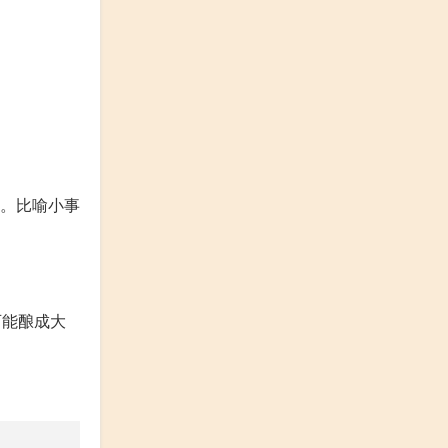
。
溃决。比喻小事
就可能酿成大