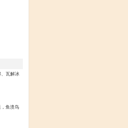
解、瓦解冰
既振，鱼溃鸟