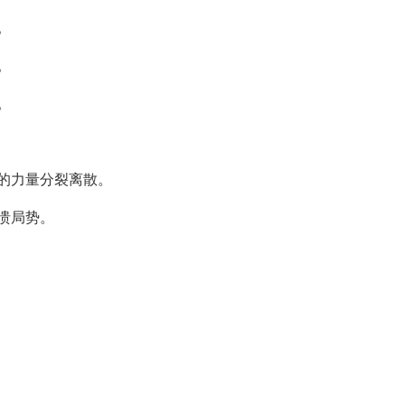
。
。
。
方的力量分裂离散。
溃局势。