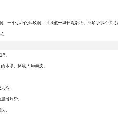
蚁洞。一个小小的蚂蚁洞，可以使千里长堤溃决。比喻小事不慎将
祸。
失败。
片的木条。比喻大局崩溃。
成大祸。
的崩溃局势。
消失。