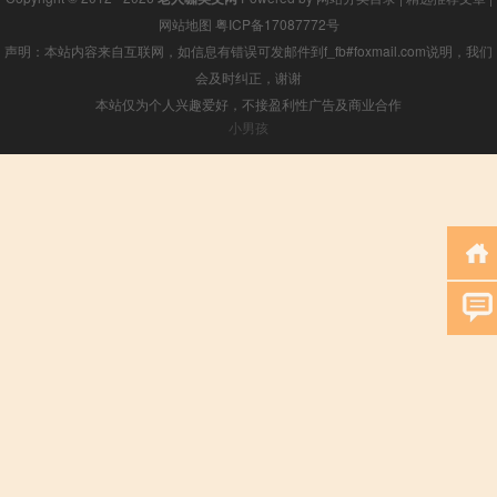
网站地图
粤ICP备17087772号
声明：本站内容来自互联网，如信息有错误可发邮件到f_fb#foxmail.com说明，我们
会及时纠正，谢谢
本站仅为个人兴趣爱好，不接盈利性广告及商业合作
小男孩