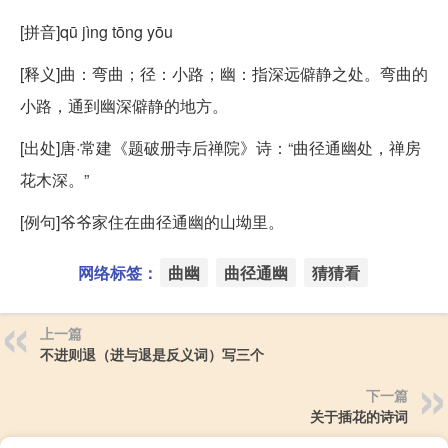
[拼音]qū jìng tōng yōu
[释义]曲：弯曲；径：小路；幽：指深远僻静之处。弯曲的
小路，通到幽深僻静的地方。
[出处]唐·常建《题破册寺后禅院》诗：“曲径通幽处，禅房
花木深。”
[例句]爷爷家住在曲径通幽的山坳里。
网络标签：
曲幽
曲径通幽
猜猜看
上一篇
不进则退（进与退是反义词）写三个
下一篇
关于插花的诗词