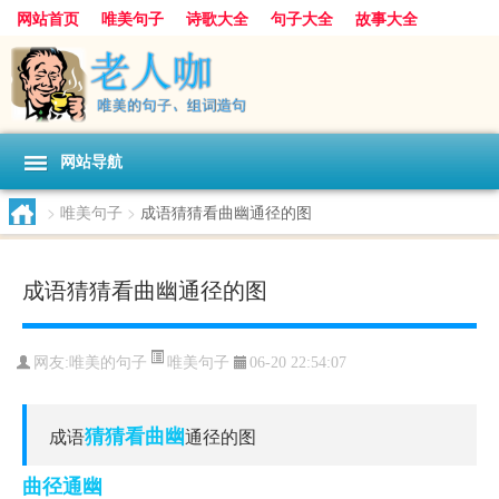
网站首页
唯美句子
诗歌大全
句子大全
故事大全
人生感悟
其他美文
美文欣赏
伤感文字
散文随笔
感人故事
句子分类
网站导航
>
唯美句子
>
成语猜猜看曲幽通径的图
成语猜猜看曲幽通径的图
唯美句子
网友:
唯美的句子
06-20 22:54:07
猜猜看
曲幽
成语
通径的图
曲径通幽