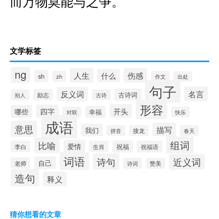
而万物莫能与之争。
文学标签
ng
人生
伤感
什么
sh
zh
作文
出处
句子
名言
反义词
古诗词
励志
别人
古诗
形容
开头
四字
哪些
幸福
对联
快乐
成语
意思
描写
我们
拼音
接龙
春天
组词
比喻
爱情
祝福
李白
生肖
祝福语
词语
诗句
近义词
自己
老师
诗词
赞美
造句
释义
猜你想看的文章