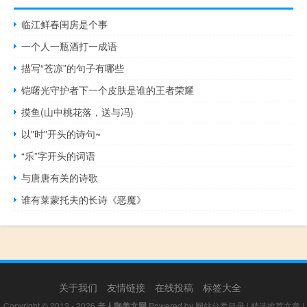
临江鲜春闺房是个事
一个人一瓶酒打一成语
描写“苍凉”的句子有哪些
铠曙光守护者下一个皮肤是谁的王者荣耀
摸鱼(山中桃花落，送与冯)
以"时"开头的诗句~
“乐”字开头的词语
与唐唐有关的诗歌
谁有莱蒙托夫的长诗《恶魔》
关于我们
友情链接
在线投稿
标签大全
Copyright © 2012 - 2026
老人咖美文网
Powered by
网站分类目录
|
精选推荐文章
|