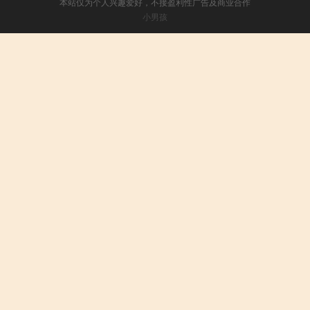
本站仅为个人兴趣爱好，不接盈利性广告及商业合作
小男孩