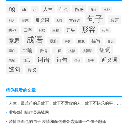
ng
人生
伤感
什么
sh
zh
作文
出处
句子
名言
反义词
古诗词
励志
别人
古诗
形容
开头
四字
哪些
幸福
对联
快乐
成语
意思
描写
我们
拼音
接龙
春天
组词
比喻
爱情
祝福
李白
生肖
祝福语
词语
诗句
近义词
自己
老师
诗词
赞美
造句
释义
猜你想看的文章
人生，最难得的是放下，放下不爱你的人，放下不快乐的事，放下不属于你的名利
业务部门操作员局域网
爱情跟面包的句子 爱情和面包他会选择哪一个句子翻译