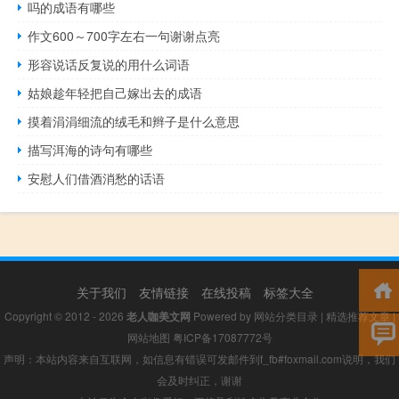
吗的成语有哪些
作文600～700字左右一句谢谢点亮
形容说话反复说的用什么词语
姑娘趁年轻把自己嫁出去的成语
摸着涓涓细流的绒毛和辫子是什么意思
描写洱海的诗句有哪些
安慰人们借酒消愁的话语
关于我们
友情链接
在线投稿
标签大全
Copyright © 2012 - 2026
老人咖美文网
Powered by
网站分类目录
|
精选推荐文章
|
网站地图
粤ICP备17087772号
声明：本站内容来自互联网，如信息有错误可发邮件到f_fb#foxmail.com说明，我们
会及时纠正，谢谢