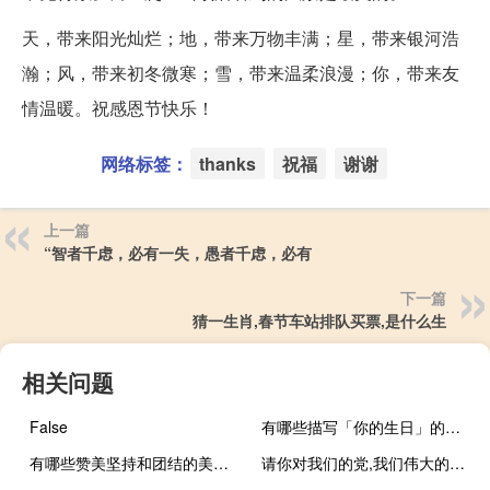
天，带来阳光灿烂；地，带来万物丰满；星，带来银河浩
瀚；风，带来初冬微寒；雪，带来温柔浪漫；你，带来友
情温暖。祝感恩节快乐！
网络标签：
thanks
祝福
谢谢
上一篇
“智者千虑，必有一失，愚者千虑，必有
下一篇
猜一生肖,春节车站排队买票,是什么生
相关问题
False
有哪些描写「你的生日」的诗句？
有哪些赞美坚持和团结的美句？
请你对我们的党,我们伟大的祖国说一句