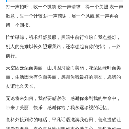
打一声招呼，收一个微笑;说一声请求，得一个关照;表一声
歉意，失一个计较;讲一声感谢，展一个风貌;道一声再会，
留一个回报。
忙忙碌碌，祈求舒舒服服，黑暗中前行惟盼自我点盏灯，
别人的光难以长久照耀我路，还幸想起有你的指引，一路
前行。
天空因云朵而美丽，山川因河流而美丽，花朵因绿叶而美
丽，生活因为有你而美丽，感谢你我最好的朋友，愿我的
友谊地久天长。
无论将来如何，我都要感谢你，感谢你来到我的生命中，
带来了美丽、快乐，感谢你给了我永远珍视的记忆。
意料外接到你的电话，平凡话语滋润我心田，善意提醒让
我受益匪浅，真心真意地谢谢你衷心地关心，我也祝你一