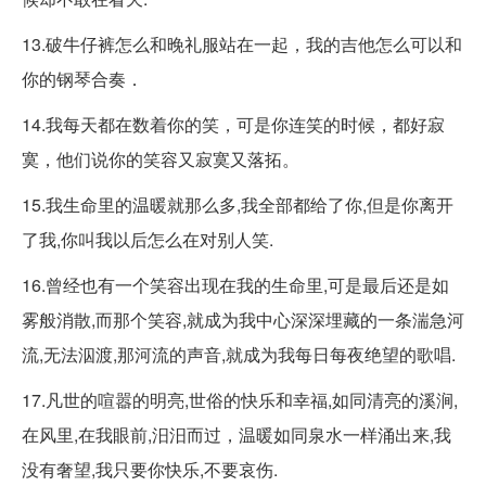
13.破牛仔裤怎么和晚礼服站在一起，我的吉他怎么可以和
你的钢琴合奏．
14.我每天都在数着你的笑，可是你连笑的时候，都好寂
寞，他们说你的笑容又寂寞又落拓。
15.我生命里的温暖就那么多,我全部都给了你,但是你离开
了我,你叫我以后怎么在对别人笑.
16.曾经也有一个笑容出现在我的生命里,可是最后还是如
雾般消散,而那个笑容,就成为我中心深深埋藏的一条湍急河
流,无法泅渡,那河流的声音,就成为我每日每夜绝望的歌唱.
17.凡世的喧嚣的明亮,世俗的快乐和幸福,如同清亮的溪涧,
在风里,在我眼前,汨汨而过，温暖如同泉水一样涌出来,我
没有奢望,我只要你快乐,不要哀伤.