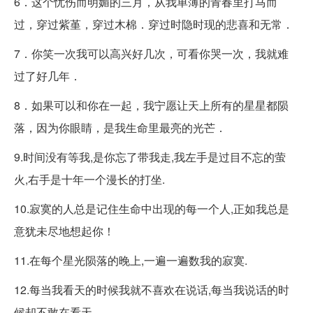
6．这个忧伤而明媚的三月，从我单薄的青春里打马而
过，穿过紫堇，穿过木棉．穿过时隐时现的悲喜和无常．
7．你笑一次我可以高兴好几次，可看你哭一次，我就难
过了好几年．
8．如果可以和你在一起，我宁愿让天上所有的星星都陨
落，因为你眼睛，是我生命里最亮的光芒．
9.时间没有等我,是你忘了带我走,我左手是过目不忘的萤
火,右手是十年一个漫长的打坐.
10.寂寞的人总是记住生命中出现的每一个人,正如我总是
意犹未尽地想起你！
11.在每个星光陨落的晚上,一遍一遍数我的寂寞.
12.每当我看天的时候我就不喜欢在说话,每当我说话的时
候却不敢在看天.