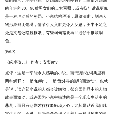
的年轻的80、90后男女们的真实写照，或者换句话说更像
是一种冲动后的惩罚。小说结构严谨，思路清晰，刻画人
物形象鲜明饱满，情节引人入胜更令人反思，美中不足之
处是文笔还略显稚嫩，有些词句需要再经过仔细推敲润
色。
第6名
《缘崖孩儿》 作者：安奕anyi
点评：这是一部能令人感动的小说。而“感动“在词典里有
两种解释：一是“触动”，一是“受外界的影响而激动”。也就
是说，读这部小说的人都会被触动，都会因作品中的人物
故事而激动。或许因为小说中描述的是一个现实生活中的
悲剧，而只有悲剧才往往能触动人心，尤其是贴近我们现
实生活的。不过，尽管是像余华《活着》一样以故事的形