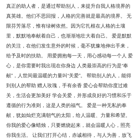
真正的助人者，是通过帮助别人，来提升自我人格境界的
真英雄。他们不思回报，人格的完善就是最高的境界。 无
限芬芳落尽，惟有绿树依然。因为它扎根在人格的土壤
里，默默地奉献着自己，也渐渐地壮大着自己。 爱是默默
的关注，在他们发生意外的时候，毫不犹豫地伸出手来，
给予及时的扶助。 用爱拥抱每一天，用心感动每一个人 爱
心，是你需要时我出现在你身边 人类最崇高的行为是“奉
献”，人世间最温暖的力量叫“关爱”。 帮助别人的人，能得
到别人的帮助 赠人玫瑰，手有余香 爱心会帮助你度过难
关，生活会更加美好 学会关爱，并形成良好的习惯和乐于
遵循的行为准则，这是人类的福气。 爱是一种无私的奉
献，犹如灿烂充满朝气的太阳，给人温暖、力量和希望。
你我的爱心像蜡烛，只要燃烧起来，就会温暖人心，照亮
你我生活。 让我们打开心结，赤诚相待，与人为善，放飞