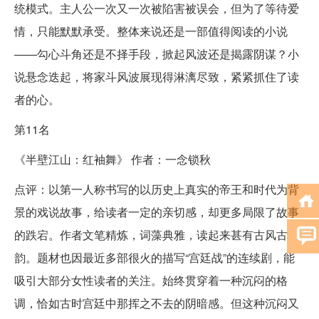
统模式。主人公一次又一次被陷害被误会，但为了等待爱
情，只能默默承受。整体来说还是一部值得阅读的小说
——勾心斗角还是不择手段，掀起风波还是揭露阴谋？小
说悬念迭起，将家斗风波展现得淋漓尽致，紧紧抓住了读
者的心。
第11名
《半壁江山：红袖舞》 作者：一念锁秋
点评：以第一人称书写的以历史上真实的帝王和时代为背
景的戏说故事，给读者一定的亲切感，却更多局限了故事
的跌宕。作者文笔精炼，词藻典雅，读起来甚有古风古
韵。题材也因最近多部很火的描写“宫廷战”的连续剧，能
吸引大部分女性读者的关注。始终贯穿着一种沉闷的格
调，恰如古时宫廷中那挥之不去的阴暗感。但这种沉闷又