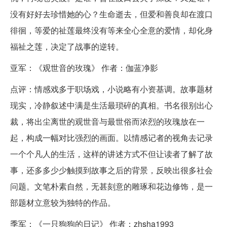
没有好好去珍惜她的心？生命逝去，但爱和善良却在渡口
徘徊，等爱的祉莲最终没有等来全心全意的爱情，却化身
福祉之莲，决定了战事的逆转。
亚军：《观世音的玫瑰》 作者：伽蓝净影
点评：情感戏多于职场戏，小说略有小资基调。故事题材
现实，冷静叙述中满是生活最琐碎的真相。书名很别出心
裁，将出尘离世的观世音与最世俗而浓烈的玫瑰放在一
起，构成一幅对比强烈的画面。以情感记者的视角去记录
一个个凡人的生活，这样的讲述方式不但让读者了解了故
事，还多多少少触摸到故事之后的背景，反映出很多社会
问题。文笔朴素自然，无甚刻意的雕琢和花边修饰，是一
部题材立意较为独特的作品。
季军：《一只狗狗的日记》 作者：zhsha1993