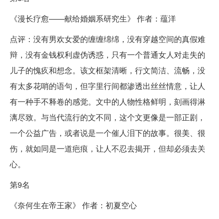
《漫长疗愈——献给婚姻系研究生》 作者：蕴洋
点评：没有男欢女爱的缠缠绵绵，没有穿越空间的真假难
辩，没有金钱权利虚伪诱惑，只有一个普通女人对走失的
儿子的愧疚和想念。该文框架清晰，行文简洁、流畅，没
有太多花哨的语句，但字里行间都渗透出丝丝情意，让人
有一种手不释卷的感觉。文中的人物性格鲜明，刻画得淋
漓尽致。与当代流行的文不同，这个文更像是一部正剧，
一个公益广告，或者说是一个催人泪下的故事。很美、很
伤，就如同是一道疤痕，让人不忍去揭开，但却必须去关
心。
第9名
《奈何生在帝王家》 作者：初夏空心