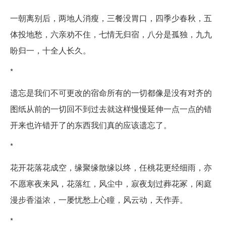
一朝离别后，两地人消瘦，三餐没胃口，四季少春秋，五
体投地愁，六亲劝不住，七情无归宿，八分是孤独，九九
盼归一，十全人长久。
*
遗忘是我们不可更改的宿命所有的一切都像是没有对齐的
图纸从前的一切回不到过去就这样慢慢延伸一点一点的错
开来也许错开了的东西我们真的应该遗忘了。
*
花开花落花成空，缘聚缘散缘以终，任桃花更经细雨，亦
不愿寒夜来风，花落红，风尘中，寂夜划过葬花冢，闲庭
漫步香溢浓，一屡忧愁上心瞳，风云动，天作弄。
*