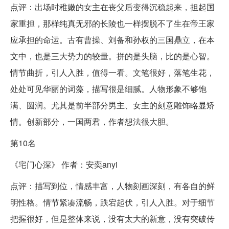
点评：出场时稚嫩的女主在丧父后变得沉稳起来，担起国
家重担，那样纯真无邪的长陵也一样摆脱不了生在帝王家
应承担的命运。古有曹操、刘备和孙权的三国鼎立，在本
文中，也是三大势力的较量。拼的是头脑，比的是心智。
情节曲折，引人入胜，值得一看。文笔很好，落笔生花，
处处可见华丽的词藻，描写很是细腻。人物形象不够饱
满、圆润。尤其是前半部分男主、女主的刻意雕饰略显矫
情。创新部分，一国两君，作者想法很大胆。
第10名
《宅门心深》 作者：安奕anyi
点评：描写到位，情感丰富，人物刻画深刻，有各自的鲜
明性格。情节紧凑流畅，跌宕起伏，引人入胜。对于细节
把握很好，但是整体来说，没有太大的新意，没有突破传