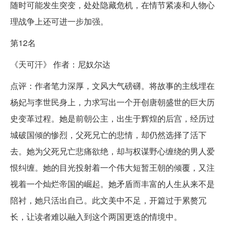
随时可能发生突变，处处隐藏危机，在情节紧凑和人物心
理战争上还可进一步加强。
第12名
《天可汗》 作者：尼奴尔达
点评：作者笔力深厚，文风大气磅礴。将故事的主线埋在
杨妃与李世民身上，力求写出一个开创唐朝盛世的巨大历
史变革过程。她是前朝公主，出生于辉煌的后宫，经历过
城破国倾的惨烈，父死兄亡的悲情，却仍然选择了活下
去。她为父死兄亡悲痛欲绝，却与权谋野心缠绕的男人爱
恨纠缠。她的目光投射着一个伟大短暂王朝的倾覆，又注
视着一个灿烂帝国的崛起。她矛盾而丰富的人生从来不是
陪衬，她只活出自己。此文美中不足，开篇过于累赘冗
长，让读者难以融入到这个两国更迭的情境中。