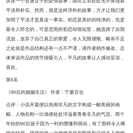
讲述一个普通女子的爱情故事，因而文章处处无不体现着
平淡和朴实。然而，就是这样淳朴的故事，方才让我们更
加明了平淡才是真这一事实。初恋是美好的纯净的，也是
最令人怀念的，可是思雨的初恋却很短暂，她选择了自我
流放，放弃了自己真正的挚爱，令人无限感慨。略有不足
之处就是作品结构还有一点不严谨，请作者稍作修改。总
体来说作品的情节很吸引人，平凡的故事让人感动至深，
喜欢。
第5名
《90后的婚姻生活》 作者：宁夏百合
点评：小说开篇便以热闹非凡的文字构成一帧美丽的画
幅，人物在刚一出场便处处洋溢着青春非凡的气息。两个
年轻的90后孩子因为一时的懵懂和萌动，有了那样令人唏
嘘的结局。瑶瑶的第一次婚姻是所有即将和已经走入婚姻