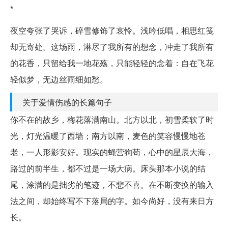
*
夜空夸张了哭诉，碎雪修饰了哀怜。浅吟低唱，相思红笺
却无寄处。这场雨，淋尽了我所有的想念，冲走了我所有
的花香，只留给我一地花殇，只能轻轻的念着：自在飞花
轻似梦，无边丝雨细如愁。
关于爱情伤感的长篇句子
你不在的故乡，梅花落满南山。北方以北，初雪柔软了时
光，灯光温暖了西墙；南方以南，麦色的笑容慢慢地苍
老，一人形影安好。现实的蝇营狗苟，心中的星辰大海，
路过的前半生，都不过是一场大病。床头那本小说的结
尾，涂满的是拙劣的笔迹，不悲不喜。在不断变换的输入
法之间，却始终写不下落局的字。如今尚好，没有来日方
长。