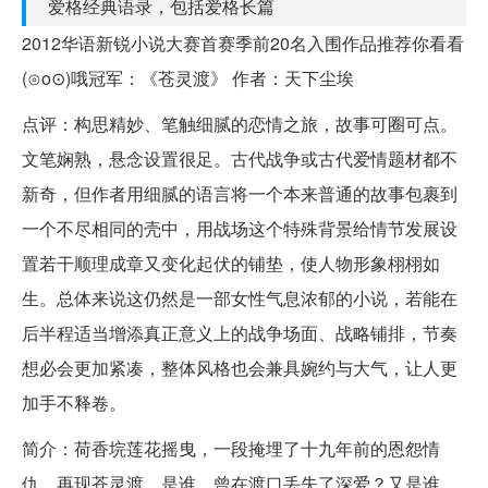
爱格经典语录，包括爱格长篇
2012华语新锐小说大赛首赛季前20名入围作品推荐你看看
(⊙o⊙)哦冠军：《苍灵渡》 作者：天下尘埃
点评：构思精妙、笔触细腻的恋情之旅，故事可圈可点。
文笔娴熟，悬念设置很足。古代战争或古代爱情题材都不
新奇，但作者用细腻的语言将一个本来普通的故事包裹到
一个不尽相同的壳中，用战场这个特殊背景给情节发展设
置若干顺理成章又变化起伏的铺垫，使人物形象栩栩如
生。总体来说这仍然是一部女性气息浓郁的小说，若能在
后半程适当增添真正意义上的战争场面、战略铺排，节奏
想必会更加紧凑，整体风格也会兼具婉约与大气，让人更
加手不释卷。
简介：荷香垸莲花摇曳，一段掩埋了十九年前的恩怨情
仇，再现苍灵渡。是谁，曾在渡口丢失了深爱？又是谁，