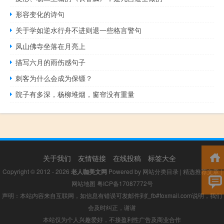
形容变化的诗句
关于学如逆水行舟不进则退一些格言警句
凤山佛寺坐落在月亮上
描写六月的雨伤感句子
刺客为什么会成为保镖？
院子有多深，杨柳堆烟，窗帘没有重量
关于我们
友情链接
在线投稿
标签大全
Copyright © 2012 - 2026
老人咖美文网
Powered by
网站分类目录
|
精选推荐文章
|
网站地图
粤ICP备17087772号
声明：本站内容来自互联网，如信息有错误可发邮件到f_fb#foxmail.com说明，我们
会及时纠正，谢谢
本站仅为个人兴趣爱好，不接盈利性广告及商业合作