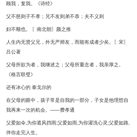
顾我，复我。《诗经》
父不慈则子不孝；兄不友则弟不恭；夫不义则
妇不顺也。 〖南北朝〗颜之推
人生内无贤父兄，外无严师友，而能有成者少矣。〖宋〗
吕公著
父母所欲为者，我继述之；父母所重念者，我亲厚之。
《格言联璧》
还有冰心的 泰戈尔的
在父母的眼中，孩子常是自我的一部分，子女是他理想自
我再来一次的机会。——费孝通
父爱如伞,为你遮风挡雨;父爱如雨,为你濯洗心灵;父爱如路,
伴你走完人生。