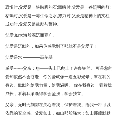
恐惧时,父爱是一块踏脚的石;黑暗时,父爱是一盏照明的灯;
枯竭时,父爱是一湾生命之水;努力时,父爱是精神上的支柱;
成功时,父爱又是鼓励与警钟。
父爱,如大海般深沉而宽广。
父爱是沉默的，如果你感觉到了那就不是父爱了！
父爱是水 ————高尔基
感受-------父亲：您——头上已爬上了许多银丝。 可是您的
爱却依然不会苍老，你的爱就像一道五彩光晕，罩在我的
身边。默默的给我力量，给我温暖。 你在我身边，看着我
成长，看着我渐渐得学会坚强，学会独立。
父亲，无时无刻都在关心着我，保护着我。给我一种可以
依靠的安全感。父爱如山，如山那般强大；如山那般默默