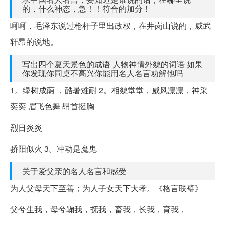
的，什么神态，急！！符合的加分！
呵呵，毛泽东说过枪杆子里出政权，在井岗山说的，威武
轩昂的说地。
写出四个夏天景色的成语 人物神情外貌的词语 如果
你发现你同桌不高兴你能用名人名言劝解他吗
1。绿树成荫 ，酷暑难耐 2。相貌堂堂，威风凛凛，神采
奕奕 眉飞色舞 昂首挺胸
烈日炎炎
骄阳似火 3。冲动是魔鬼
关于爱父亲的名人名言和感受
为人父母天下至善；为人子女天下大孝。《格言联璧》
父兮生我，母兮鞠我，抚我，畜我，长我，育我，