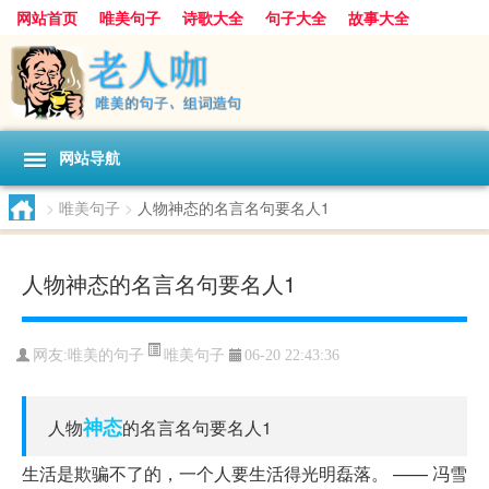
网站首页
唯美句子
诗歌大全
句子大全
故事大全
人生感悟
其他美文
美文欣赏
伤感文字
散文随笔
感人故事
句子分类
网站导航
>
唯美句子
>
人物神态的名言名句要名人1
人物神态的名言名句要名人1
唯美句子
网友:
唯美的句子
06-20 22:43:36
神态
人物
的名言名句要名人1
生活是欺骗不了的，一个人要生活得光明磊落。 —— 冯雪