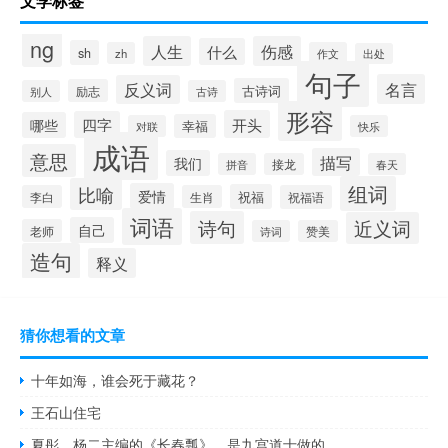
文学标签
ng
人生
伤感
什么
sh
zh
作文
出处
句子
名言
反义词
古诗词
励志
别人
古诗
形容
开头
四字
哪些
幸福
对联
快乐
成语
意思
描写
我们
拼音
接龙
春天
组词
比喻
爱情
祝福
李白
生肖
祝福语
词语
诗句
近义词
自己
老师
诗词
赞美
造句
释义
猜你想看的文章
十年如海，谁会死于藏花？
王石山住宅
夏彤、杨二主编的《长春瓢》，是九宫道士做的