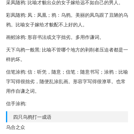
采凤随鸦: 比喻才貌出众的女子嫁给远不如自己的男人。
彩凤随鸦: 凤：凤凰；鸦：乌鸦。美丽的凤鸟跟了丑陋的乌
鸦。比喻女子嫁给才貌配不上好的人。
画蚓涂鸦: 形容书法或文字拙劣。多用作谦词。
天下乌鸦一般黑: 比喻不管哪个地方的剥削者压迫者都是一
样的坏。
信笔涂鸦: 信：听凭，随意；信笔：随意书写；涂鸦：比喻
字写得很拙劣，随便乱涂乱画。形容字写得很潦草。也常
用作自谦之词。
信手涂鸦:
四只乌鸦打一成语
乌合之众