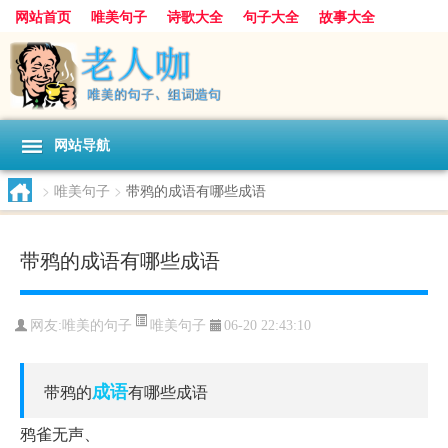
网站首页
唯美句子
诗歌大全
句子大全
故事大全
人生感悟
其他美文
美文欣赏
伤感文字
散文随笔
感人故事
句子分类
网站导航
>
唯美句子
>
带鸦的成语有哪些成语
带鸦的成语有哪些成语
唯美句子
网友:
唯美的句子
06-20 22:43:10
成语
带鸦的
有哪些成语
鸦雀无声、