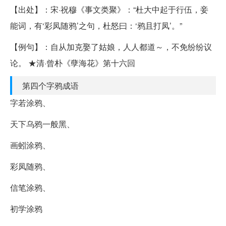
【出处】：宋·祝穆《事文类聚》：“杜大中起于行伍，妾
能词，有‘彩凤随鸦’之句，杜怒曰：‘鸦且打凤’。”
【例句】：自从加克娶了姑娘，人人都道～，不免纷纷议
论。 ★清·曾朴《孽海花》第十六回
第四个字鸦成语
字若涂鸦、
天下乌鸦一般黑、
画蚓涂鸦、
彩凤随鸦、
信笔涂鸦、
初学涂鸦