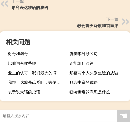
上一篇
形容表达准确的成语
下一篇
教会赞美诗歌56首舞蹈
相关问题
树哥和树哥
赞美李时珍的诗
比喻词有哪些呢
还能组什么词
业主的认可，我们最大的满足。找到解决方案
形容两个人久别重逢的成语和诗句
我想，这就是恋爱吧，害怕又渴望，坚强又脆弱的我们
形容中举的成语
表示说大话的成语
银装素裹的意思是什么
☚