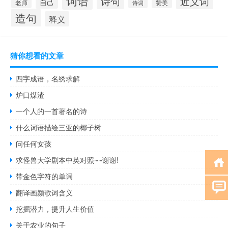
词语
诗句
近义词
自己
老师
诗词
赞美
造句
释义
猜你想看的文章
四字成语，名绣求解
炉口煤渣
一个人的一首著名的诗
什么词语描绘三亚的椰子树
问任何女孩
求怪兽大学剧本中英对照~~谢谢!
带金色字符的单词
翻译画颜歌词含义
挖掘潜力，提升人生价值
关于农业的句子