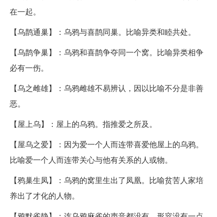
在一起。
【乌鹊通巢】：乌鸦与喜鹊同巢。比喻异类和睦共处。
【乌鹊争巢】：乌鸦和喜鹊争夺同一个窝。比喻异类相争
必有一伤。
【乌之雌雄】：乌鸦雌雄不易辨认，因以比喻不分是非善
恶。
【屋上乌】：屋上的乌鸦。指推爱之所及。
【屋乌之爱】：因为爱一个人而连带喜爱他屋上的乌鸦。
比喻爱一个人而连带关心与他有关系的人或物。
【鸦巢生凤】：乌鸦的窝里生出了凤凰。比喻贫苦人家培
养出了才化的人物。
【鸦默雀静】：连乌鸦麻雀的声音都没有。形容没有一点