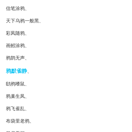
信笔涂鸦、
天下乌鸦一般黑、
彩凤随鸦、
画蚓涂鸦、
鸦鹊无声、
鸦默雀静
、
鸱鸦嗜鼠、
鸦巢生凤、
鸦飞雀乱、
布袋里老鸦、