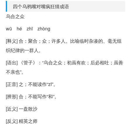
四个乌鸦嘴对嘴疯狂猜成语
乌合之众
wū hé zhī zhòng
[释义] 合：聚合；众；许多人。比喻临时杂凑的、毫无组
织纪律的一群人。
[语出] 《管子》：“乌合之众；初虽有欢；后必相吐；虽善
不亲也”。
[正音] 之；不能读作“zī”。
[辨形] 合；不能写作“和”。
[近义] 一盘散沙
[反义] 精英之师