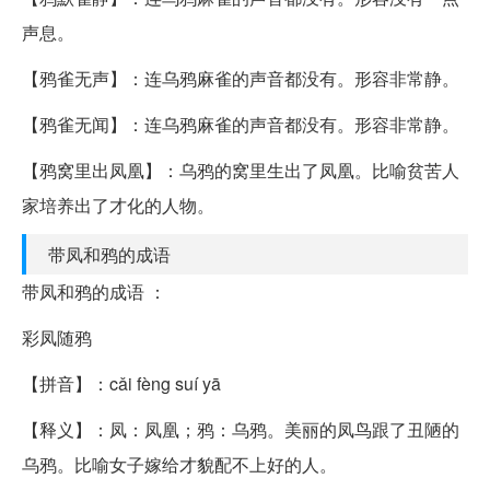
声息。
【鸦雀无声】：连乌鸦麻雀的声音都没有。形容非常静。
【鸦雀无闻】：连乌鸦麻雀的声音都没有。形容非常静。
【鸦窝里出凤凰】：乌鸦的窝里生出了凤凰。比喻贫苦人
家培养出了才化的人物。
带凤和鸦的成语
带凤和鸦的成语 ：
彩凤随鸦
【拼音】：cǎi fèng suí yā
【释义】：凤：凤凰；鸦：乌鸦。美丽的凤鸟跟了丑陋的
乌鸦。比喻女子嫁给才貌配不上好的人。