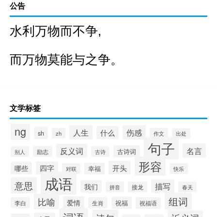
公告
水利万物而不争,
而万物莫能与之争。
文学标签
ng
人生
伤感
什么
sh
zh
作文
出处
句子
名言
反义词
古诗词
励志
别人
古诗
形容
开头
四字
哪些
幸福
对联
快乐
成语
意思
描写
我们
拼音
接龙
春天
组词
比喻
爱情
祝福
李白
生肖
祝福语