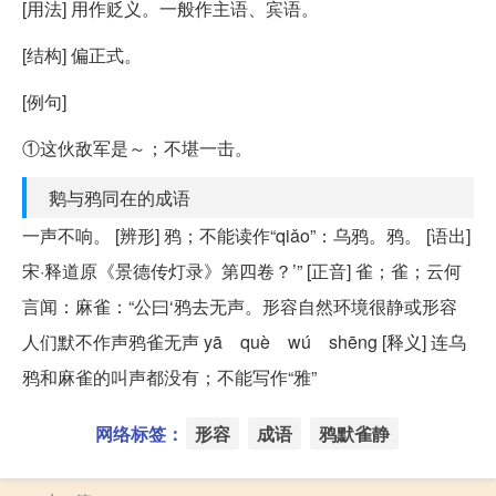
[用法] 用作贬义。一般作主语、宾语。
[结构] 偏正式。
[例句]
①这伙敌军是～；不堪一击。
鹅与鸦同在的成语
一声不响。 [辨形] 鸦；不能读作“qiǎo”：乌鸦。鸦。 [语出]
宋·释道原《景德传灯录》第四卷？’” [正音] 雀；雀；云何
言闻：麻雀：“公曰‘鸦去无声。形容自然环境很静或形容
人们默不作声鸦雀无声 yā què wú shēng [释义] 连乌
鸦和麻雀的叫声都没有；不能写作“雅”
网络标签：
形容
成语
鸦默雀静