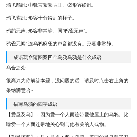
鸦飞鹊乱: ①犹言絮絮咶耳。②形容纷乱。
鸦飞雀乱: 形容十分纷乱的样子。
鸦鹊无声: 形容非常静。同“鸦雀无声”。
鸦雀无闻: 连乌鸦麻雀的声音都没有。形容非常静。
成语玩命猜图案四个乌鸦乌鸦是什么成语
乌合之众
很高兴为你解答本题，没问题的话，请及时点击右上角的
采纳满意哈~
描写乌鸦的四字成语
【爱屋及乌】：因为爱一个人而连带爱他屋上的乌鸦。比
喻爱一个人而连带地关心到与他有关的人或物。
【彩凤随鸦】：凤：凤凰；鸦：乌鸦。美丽的凤鸟跟了丑