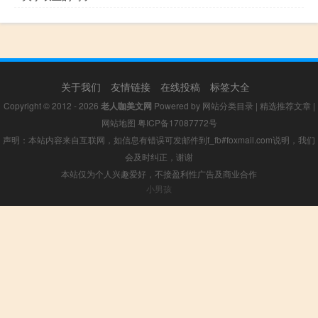
关于我们
友情链接
在线投稿
标签大全
Copyright © 2012 - 2026
老人咖美文网
Powered by
网站分类目录
|
精选推荐文章
|
网站地图
粤ICP备17087772号
声明：本站内容来自互联网，如信息有错误可发邮件到f_fb#foxmail.com说明，我们
会及时纠正，谢谢
本站仅为个人兴趣爱好，不接盈利性广告及商业合作
小男孩