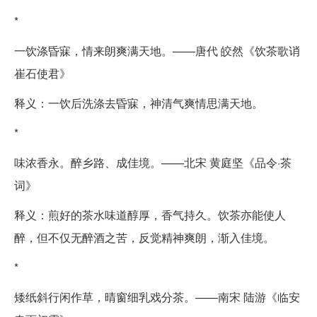
*
一饮涤昏寐，情来朗爽满天地。——唐代 皎然《饮茶歌诮
崔石使君》
释义：一饮后洗涤去昏寐，神清气爽情思满天地。
*
味浓香永。醉乡路、成佳境。——北宋 黄庭坚《品令·茶
词》
释义：煎好的茶水味道醇厚，香气持久。饮茶亦能使人
醉，但不仅无醉酒之苦，反觉精神爽朗，渐入佳境。
*
矮纸斜行闲作草，晴窗细乳戏分茶。——南宋 陆游《临安