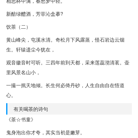
相思杯中满，春愁梦中轻。
新醅绿醴酒，芳菲沁盒摹?
饮茶（二）
黄山峰尖，屯溪水清。奇松月下风露蒸，怪石岩边云烟
生。轩辕遗尘今犹在，
观音徽音时可听。三四年前到天都，采来莲蕊沏清茗。壶
里风景名山小，
一撮一抿天地倾。长生何必倚丹砂，人生自由自在悟道
心。
有关喝茶的诗句
《茶☆书童》
鬼身泡出你才夸，其实当初是嫩芽。