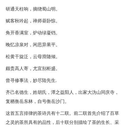
研通天柱响，摘绕蜀山明。
赋客秋吟起，禅师昼卧惊。
角开香满室，炉动绿凝铛。
晚忆凉泉对，闲思异果平。
松黄干旋泛，云母滑随倾。
颇贵高人寄，尤宜别柜盛。
曾寻修事法，妙尽陆先生.
齐己名德生，姓胡氏，潭之益阳人，出家大沩山同庆寺，
复栖衡岳东林，自号衡岳沙门。
这首五言排律的茶诗共有十二联。前二联首先介绍了百草
之灵的茶所具有的品性，后十联分别描绘了茶的生长、采