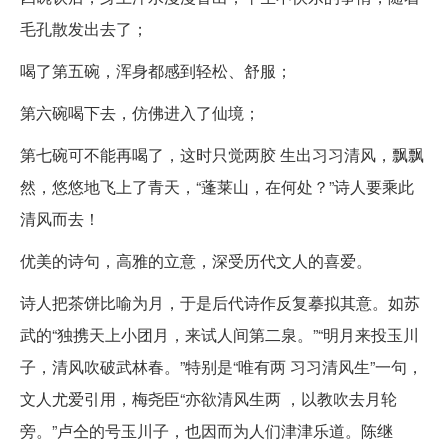
毛孔散发出去了；
喝了第五碗，浑身都感到轻松、舒服；
第六碗喝下去，仿佛进入了仙境；
第七碗可不能再喝了，这时只觉两胶 生出习习清风，飘飘
然，悠悠地飞上了青天，“蓬莱山，在何处？”诗人要乘此
清风而去！
优美的诗句，高雅的立意，深受历代文人的喜爱。
诗人把茶饼比喻为月，于是后代诗作反复摹拟其意。如苏
武的“独携天上小团月，来试人间第二泉。”“明月来投玉川
子，清风吹破武林春。”特别是“唯有两 习习清风生”一句，
文人尤爱引用，梅尧臣“亦欲清风生两 ，以教吹去月轮
旁。”卢仝的号玉川子，也因而为人们津津乐道。陈继