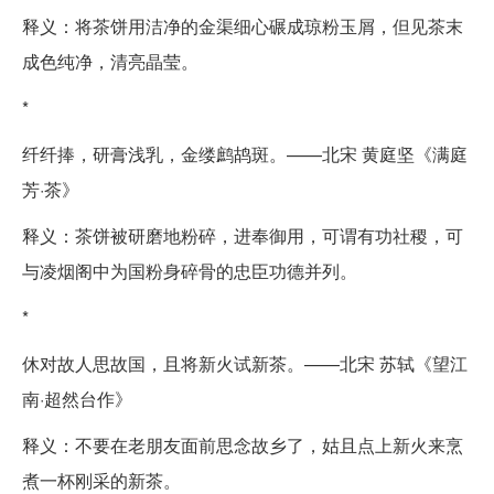
释义：将茶饼用洁净的金渠细心碾成琼粉玉屑，但见茶末
成色纯净，清亮晶莹。
*
纤纤捧，研膏浅乳，金缕鹧鸪斑。——北宋 黄庭坚《满庭
芳·茶》
释义：茶饼被研磨地粉碎，进奉御用，可谓有功社稷，可
与凌烟阁中为国粉身碎骨的忠臣功德并列。
*
休对故人思故国，且将新火试新茶。——北宋 苏轼《望江
南·超然台作》
释义：不要在老朋友面前思念故乡了，姑且点上新火来烹
煮一杯刚采的新茶。