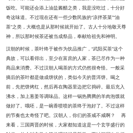
饭吃。可能还会添上油盐酱醋之类，我是没吃过，十分好
奇这味道。不过现在还有一些少数民族的“凉拌茶菜”“油
茶”之类，大概也是从那时候就开始了。古人十分地敬天尊
神，所以那时候茶还被当成祭品，奉献给祖先和神明。
汉朝的时候，茶叶终于被作为饮品推广，“武阳买茶”这个
典故，可以看得出，至少在富庶的人家，茶已尽作为一种
商品来消费。不过汉朝人喝茶的方式仍然很奇怪。一般采
摘后的茶叶都是做成饼状的，类似今天的普洱饼。喝之
前，先把饼烤红，然后再在陶器里边把它捣碎。最后充入
沸水，加上葱姜等调味品。这样一锅热腾腾的羊肉泡馍就
做好了。哦呸，是一碗香喷喷的茶终于泡好了。不过这样
的节奏也太奇怪了吧。汉朝人，你们的茶咸不咸啊？ 再
来看，三国两晋的时候，大家都知道这是一个玄学盛行的