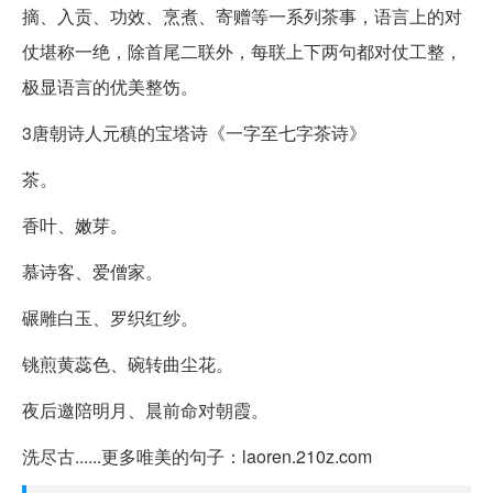
摘、入贡、功效、烹煮、寄赠等一系列茶事，语言上的对
仗堪称一绝，除首尾二联外，每联上下两句都对仗工整，
极显语言的优美整饬。
3唐朝诗人元稹的宝塔诗《一字至七字茶诗》
茶。
香叶、嫩芽。
慕诗客、爱僧家。
碾雕白玉、罗织红纱。
铫煎黄蕊色、碗转曲尘花。
夜后邀陪明月、晨前命对朝霞。
洗尽古......更多唯美的句子：laoren.210z.com