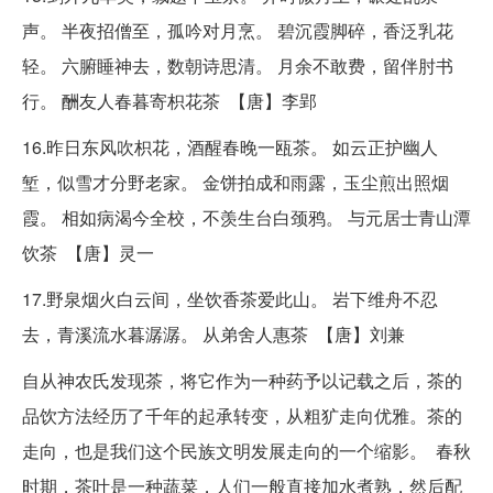
声。 半夜招僧至，孤吟对月烹。 碧沉霞脚碎，香泛乳花
轻。 六腑睡神去，数朝诗思清。 月余不敢费，留伴肘书
行。 酬友人春暮寄枳花茶 【唐】李郢
16.昨日东风吹枳花，酒醒春晚一瓯茶。 如云正护幽人
堑，似雪才分野老家。 金饼拍成和雨露，玉尘煎出照烟
霞。 相如病渴今全校，不羡生台白颈鸦。 与元居士青山潭
饮茶 【唐】灵一
17.野泉烟火白云间，坐饮香茶爱此山。 岩下维舟不忍
去，青溪流水暮潺潺。 从弟舍人惠茶 【唐】刘兼
自从神农氏发现茶，将它作为一种药予以记载之后，茶的
品饮方法经历了千年的起承转变，从粗犷走向优雅。茶的
走向，也是我们这个民族文明发展走向的一个缩影。 春秋
时期，茶叶是一种蔬菜，人们一般直接加水煮熟，然后配