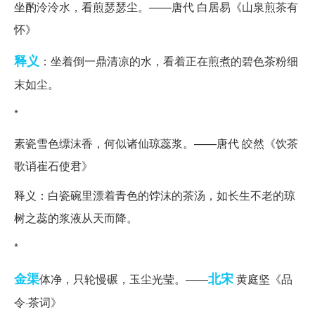
坐酌泠泠水，看煎瑟瑟尘。——唐代 白居易《山泉煎茶有
怀》
释义
：坐着倒一鼎清凉的水，看着正在煎煮的碧色茶粉细
末如尘。
*
素瓷雪色缥沫香，何似诸仙琼蕊浆。——唐代 皎然《饮茶
歌诮崔石使君》
释义：白瓷碗里漂着青色的饽沫的茶汤，如长生不老的琼
树之蕊的浆液从天而降。
*
金渠
北宋
体净，只轮慢碾，玉尘光莹。——
黄庭坚《品
令·茶词》