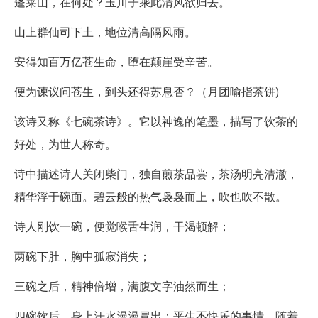
蓬莱山，在何处？玉川子乘此清风欲归去。
山上群仙司下土，地位清高隔风雨。
安得知百万亿苍生命，堕在颠崖受辛苦。
便为谏议问苍生，到头还得苏息否？（月团喻指茶饼)
该诗又称《七碗茶诗》。它以神逸的笔墨，描写了饮茶的
好处，为世人称奇。
诗中描述诗人关闭柴门，独自煎茶品尝，茶汤明亮清澈，
精华浮于碗面。碧云般的热气袅袅而上，吹也吹不散。
诗人刚饮一碗，便觉喉舌生润，干渴顿解；
两碗下肚，胸中孤寂消失；
三碗之后，精神倍增，满腹文字油然而生；
四碗饮后，身上汗水漫漫冒出；平生不快乐的事情，随着