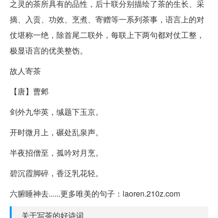
之灵的茶所具有的品性，后十联分别描绘了茶的生长、采
摘、入贡、功效、烹煮、寄赠等一系列茶事，语言上的对
仗堪称一绝，除首尾二联外，每联上下两句都对仗工整，
极显语言的优美整饬。
故人寄茶
【唐】曹邺
剑外九华英，缄题下玉京。
开时微月上，碾处乱泉声。
半夜招僧至，孤吟对月烹。
碧沉霞脚碎，香泛乳花轻。
六腑睡神去......更多唯美的句子：laoren.210z.com
关于写茶的好诗词