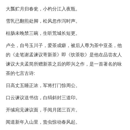
大瓢贮月归春瓮，小杓分江入夜瓶。
雪乳已翻煎处脚，松风忽作泻时声。
枯肠未晚禁三碗，生听荒城长短更。
卢仝，自号玉川子，爱茶成癖，被后人尊为茶中亚圣，他
的《走笔谢孟谏议寄新茶》即《饮茶歌》是他在品尝友人
谏议大夫孟简所赠新茶之后的即兴之作，是一首著名的咏
茶的七言古诗:
日高丈五睡正浓，军将打门惊周公。
口云谏议送书信，白绢斜封三道印。
开缄宛见谏议面，手阅月团三百片。
闻道新年入山里，蛰虫惊动春风起。