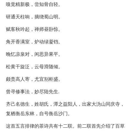
嗅觉精新极，尝知骨自轻。
研通天柱响，摘绕蜀山明。
赋客秋吟起，禅师昼卧惊。
角开香满室，炉动绿凝铛。
晚忆凉泉对，闲思异果平。
松黄干旋泛，云母滑随倾。
颇贵高人寄，尤宜别柜盛。
曾寻修事法，妙尽陆先生.
齐己名德生，姓胡氏，潭之益阳人，出家大沩山同庆寺，
复栖衡岳东林，自号衡岳沙门。
这首五言排律的茶诗共有十二联。前二联首先介绍了百草