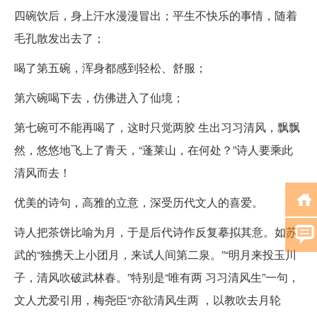
四碗饮后，身上汗水漫漫冒出；平生不快乐的事情，随着
毛孔散发出去了；
喝了第五碗，浑身都感到轻松、舒服；
第六碗喝下去，仿佛进入了仙境；
第七碗可不能再喝了，这时只觉两胶 生出习习清风，飘飘
然，悠悠地飞上了青天，“蓬莱山，在何处？”诗人要乘此
清风而去！
优美的诗句，高雅的立意，深受历代文人的喜爱。
诗人把茶饼比喻为月，于是后代诗作反复摹拟其意。如苏
武的“独携天上小团月，来试人间第二泉。”“明月来投玉川
子，清风吹破武林春。”特别是“唯有两 习习清风生”一句，
文人尤爱引用，梅尧臣“亦欲清风生两 ，以教吹去月轮