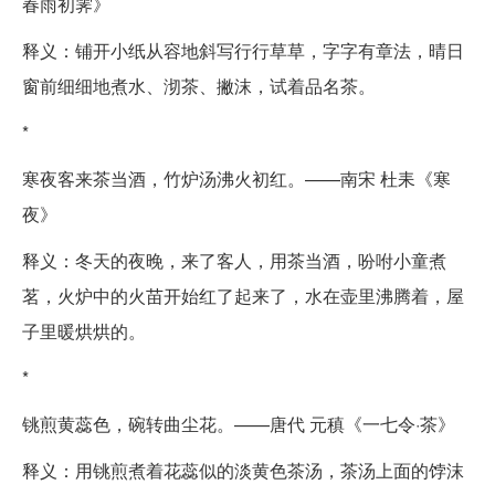
春雨初霁》
释义：铺开小纸从容地斜写行行草草，字字有章法，晴日
窗前细细地煮水、沏茶、撇沫，试着品名茶。
*
寒夜客来茶当酒，竹炉汤沸火初红。——南宋 杜耒《寒
夜》
释义：冬天的夜晚，来了客人，用茶当酒，吩咐小童煮
茗，火炉中的火苗开始红了起来了，水在壶里沸腾着，屋
子里暖烘烘的。
*
铫煎黄蕊色，碗转曲尘花。——唐代 元稹《一七令·茶》
释义：用铫煎煮着花蕊似的淡黄色茶汤，茶汤上面的饽沫