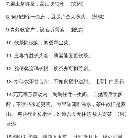
7.蜀土茶称圣，蒙山味独珍。 (文同)
8. 何须魏帝一丸药，且尽卢仝大碗茶。 (苏轼)
9.青灯耿窗户，设茗听雪落。 (陆游)
10. 饮茶除假寐，闻磬释尘蒙。
11. 丑妻终胜长为客，薄酒能无更饮茶。
12. 雅倩樊蛮诵长恨，饮茶亦可拟芳斟。
13. 恰似饮茶甘苦杂，不如食蜜中边甜。 【唐】白居易
14.兀兀寄形群动内，陶陶任性一生间。 自抛官后春多
醉，不读书来老更闲。 琴里知闻唯渌水，茶中故旧是蒙
山。 穷通行止长相伴，谁道吾今无往还 故人寄茶 【唐】
曹邺
15.剑外九华英，缄题下玉京。 开时微月上，碾处乱泉