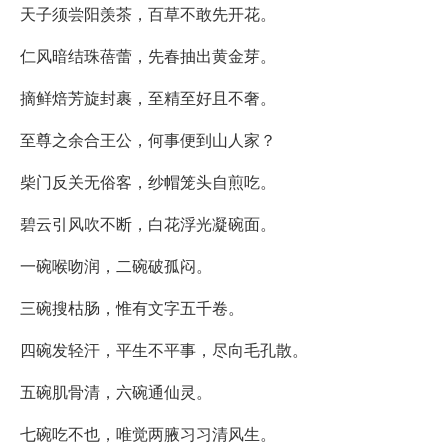
天子须尝阳羡茶，百草不敢先开花。
仁风暗结珠蓓蕾，先春抽出黄金芽。
摘鲜焙芳旋封裹，至精至好且不奢。
至尊之余合王公，何事便到山人家？
柴门反关无俗客，纱帽笼头自煎吃。
碧云引风吹不断，白花浮光凝碗面。
一碗喉吻润，二碗破孤闷。
三碗搜枯肠，惟有文字五千卷。
四碗发轻汗，平生不平事，尽向毛孔散。
五碗肌骨清，六碗通仙灵。
七碗吃不也，唯觉两腋习习清风生。