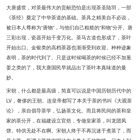
大唐盛世，对茶最伟大的贡献恐怕是出现茶圣陆羽，一部
《茶经》奠定了中华茶道的基础。茶具之精美自不必说，
被日本人尊称为“唐物”，与他们自己粗糙的“和物”分开。唐
三彩出现，瓷器开始千变万化。茶马古道也形成了，茶叶
开始出口。金银类的高档茶器也渐渐受到欢迎。种种迹象
表明，茶的时代到了。只是这时候喝茶的时候已经不加葱
姜之类的了，我大唐国民早就品出了茶叶本真味道的曼
妙。
宋朝，什么都是最高级，简直可以说是中国历朝历代中的
LV，奢侈的王朝。连皇帝都写了本关于茶的书叫《大观茶
论》，亲自倡导茶学，弘扬茶文化。而且将民间的茶和皇
家的茶分开，在福建设立官焙，专做皇家茶，叫龙团凤
饼。特供无处不在啊。宋朝人终于不再沉迷于煮茶了，而