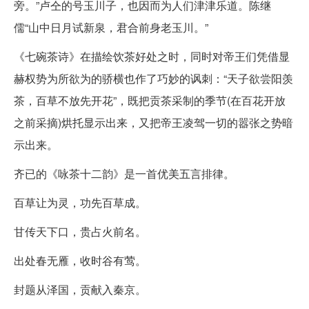
旁。”卢仝的号玉川子，也因而为人们津津乐道。陈继
儒“山中日月试新泉，君合前身老玉川。”
《七碗茶诗》在描绘饮茶好处之时，同时对帝王们凭借显
赫权势为所欲为的骄横也作了巧妙的讽刺：“天子欲尝阳羡
茶，百草不放先开花”，既把贡茶采制的季节(在百花开放
之前采摘)烘托显示出来，又把帝王凌驾一切的嚣张之势暗
示出来。
齐已的《咏茶十二韵》是一首优美五言排律。
百草让为灵，功先百草成。
甘传天下口，贵占火前名。
出处春无雁，收时谷有莺。
封题从泽国，贡献入秦京。