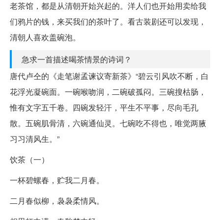
老茶馆，都是从清朝开始兴起的。洋人们也开始用卖给我
们鸦片的钱，来买我们的茶叶了。看古装剧还可以发现，
清朝人喜欢盖碗泡。
急求一首描述喝茶情景的诗词？
唐代卢仝的《走笔谢孟谏议寄新茶》“碧云引风吹不断，白
花浮光凝碗面。一碗喉吻润，二碗破孤闷。三碗搜枯肠，
惟有文字五千卷。四碗发轻汗，平生不平事，尽向毛孔
散。五碗肌骨清，六碗通仙灵。七碗吃不得也，唯觉两腋
习习清风生。”
饮茶（一）
一杯碧螺春，贮我二月春。
二月春似柳，袅袅柔情风。