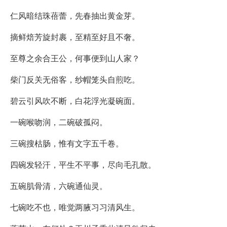
仁风暗结珠蓓蕾，先春抽出黄金芽。
摘鲜焙芳旋封裹，至精至好且不奢。
至尊之余合王公，何事便到山人家？
柴门反关无俗客，纱帽笼头自煎吃。
碧云引风吹不断，白花浮光凝碗面。
一碗喉吻润，二碗破孤闷。
三碗搜枯肠，惟有文字五千卷。
四碗发轻汗，平生不平事，尽向毛孔散。
五碗肌骨清，六碗通仙灵。
七碗吃不也，唯觉两腋习习清风生。