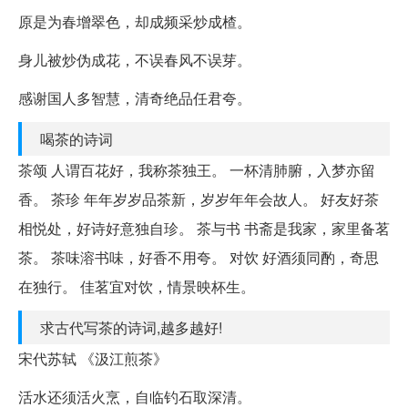
原是为春增翠色，却成频采炒成楂。
身儿被炒伪成花，不误春风不误芽。
感谢国人多智慧，清奇绝品任君夸。
喝茶的诗词
茶颂 人谓百花好，我称茶独王。 一杯清肺腑，入梦亦留
香。 茶珍 年年岁岁品茶新，岁岁年年会故人。 好友好茶
相悦处，好诗好意独自珍。 茶与书 书斋是我家，家里备茗
茶。 茶味溶书味，好香不用夸。 对饮 好酒须同酌，奇思
在独行。 佳茗宜对饮，情景映杯生。
求古代写茶的诗词,越多越好!
宋代苏轼 《汲江煎茶》
活水还须活火烹，自临钓石取深清。