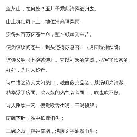
蓬莱山，在何处？玉川子乘此清风欲归去。
山上群仙司下土，地位清高隔风雨。
安得知百万亿苍生命，堕在颠崖受辛苦。
便为谏议问苍生，到头还得苏息否？（月团喻指偿饼)
该诗又称《七碗茶诗》。它以神逸的笔墨，描写了饮茶的
好处，为世人称奇。
诗中描述诗人关闭柴门，独自煎茶品尝，茶汤明亮清澈，
精华浮于碗面。碧云般的热气袅袅而上，吹也吹不散。
诗人刚饮一碗，便觉喉舌生润，干渴顿解；
两碗下肚，胸中孤寂消失；
三碗之后，精神倍增，满腹文字油然而生；