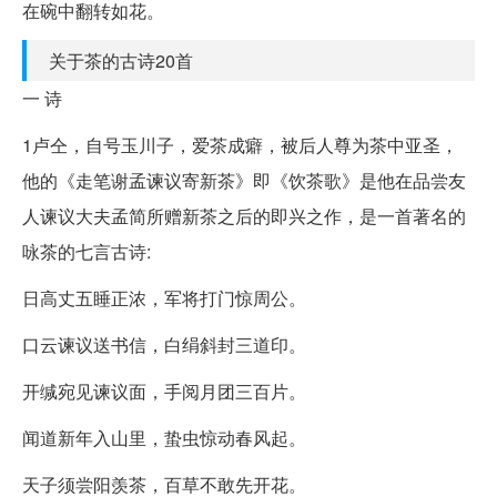
在碗中翻转如花。
关于茶的古诗20首
一 诗
1卢仝，自号玉川子，爱茶成癖，被后人尊为茶中亚圣，
他的《走笔谢孟谏议寄新茶》即《饮茶歌》是他在品尝友
人谏议大夫孟简所赠新茶之后的即兴之作，是一首著名的
咏茶的七言古诗:
日高丈五睡正浓，军将打门惊周公。
口云谏议送书信，白绢斜封三道印。
开缄宛见谏议面，手阅月团三百片。
闻道新年入山里，蛰虫惊动春风起。
天子须尝阳羡茶，百草不敢先开花。