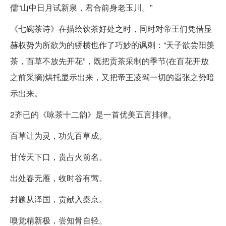
儒“山中日月试新泉，君合前身老玉川。”
《七碗茶诗》在描绘饮茶好处之时，同时对帝王们凭借显
赫权势为所欲为的骄横也作了巧妙的讽刺：“天子欲尝阳羡
茶，百草不放先开花”，既把贡茶采制的季节(在百花开放
之前采摘)烘托显示出来，又把帝王凌驾一切的嚣张之势暗
示出来。
2齐已的《咏茶十二韵》是一首优美五言排律。
百草让为灵，功先百草成。
甘传天下口，贵占火前名。
出处春无雁，收时谷有莺。
封题从泽国，贡献入秦京。
嗅觉精新极，尝知骨自轻。