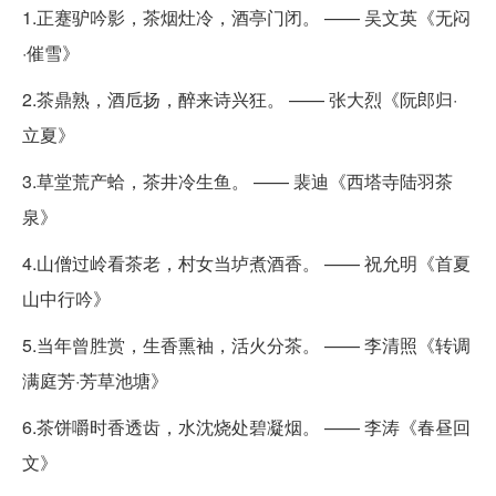
1.正蹇驴吟影，茶烟灶冷，酒亭门闭。 —— 吴文英《无闷
·催雪》
2.茶鼎熟，酒卮扬，醉来诗兴狂。 —— 张大烈《阮郎归·
立夏》
3.草堂荒产蛤，茶井冷生鱼。 —— 裴迪《西塔寺陆羽茶
泉》
4.山僧过岭看茶老，村女当垆煮酒香。 —— 祝允明《首夏
山中行吟》
5.当年曾胜赏，生香熏袖，活火分茶。 —— 李清照《转调
满庭芳·芳草池塘》
6.茶饼嚼时香透齿，水沈烧处碧凝烟。 —— 李涛《春昼回
文》