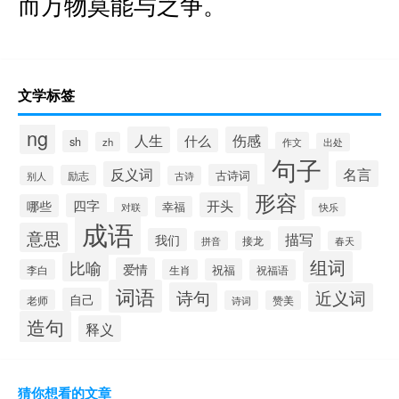
而万物莫能与之争。
文学标签
ng
人生
伤感
什么
sh
zh
作文
出处
句子
名言
反义词
古诗词
励志
别人
古诗
形容
开头
四字
哪些
幸福
对联
快乐
成语
意思
描写
我们
拼音
接龙
春天
组词
比喻
爱情
祝福
李白
生肖
祝福语
词语
诗句
近义词
自己
老师
诗词
赞美
造句
释义
猜你想看的文章