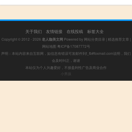
关于我们
友情链接
在线投稿
标签大全
Copyright © 2012 - 2026
老人咖美文网
Powered by
网站分类目录
|
精选推荐文章
|
网站地图
粤ICP备17087772号
声明：本站内容来自互联网，如信息有错误可发邮件到f_fb#foxmail.com说明，我们
会及时纠正，谢谢
本站仅为个人兴趣爱好，不接盈利性广告及商业合作
小男孩