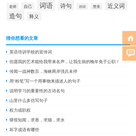
词语
诗句
近义词
自己
老师
诗词
赞美
造句
释义
猜你想看的文章
英语培训学校的宣传词
但愿我的艺术能给我带来名声，让我生病的晚年免于公职！
传闻一战神数百，海峡两岸强兵未停
用“粉笔”写一个用事物来描述人的句子
说明学习的重要性的古诗名句
山里什么多仿写句子
权力或职权
驿馆知闻，求香，求烟，求水
坏字成语有哪些