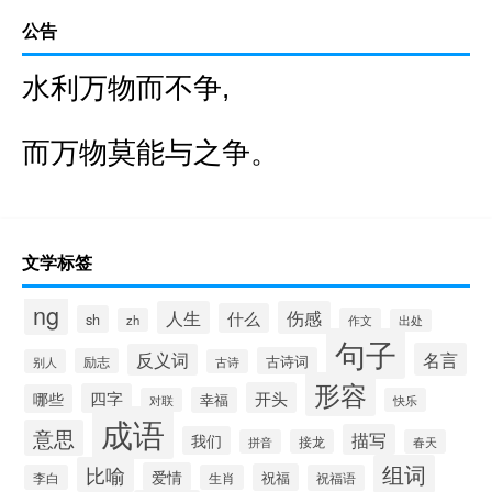
公告
水利万物而不争,
而万物莫能与之争。
文学标签
ng
人生
伤感
什么
sh
zh
作文
出处
句子
名言
反义词
古诗词
励志
别人
古诗
形容
开头
四字
哪些
幸福
对联
快乐
成语
意思
描写
我们
拼音
接龙
春天
组词
比喻
爱情
祝福
李白
生肖
祝福语