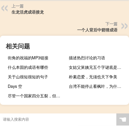
上一篇
生龙活虎成语接龙
下一篇
一个人背后中箭猜成语
相关问题
街角的祝福的MP3链接
描述热烈讨论的习语
什么本固的成语有哪些
女姑父舅姨兄五个字谜底是什么
关于山很短很短的句子
朴素恋爱，无须也天下争美
Days 空
台湾不能停止看枫叶，为什么要坐在菊花上
尽管一个国家四分五裂，但山峦和河流历久弥新，春天的树木和草地又变绿了
☚