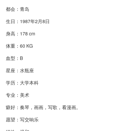
都会：青岛
生日：1987年2月8日
身高：178 cm
体重：60 KG
血型：B
星座：水瓶座
学历：大学本科
专业：美术
癖好：奏琴，画画，写歌，看漫画。
愿望：写交响乐