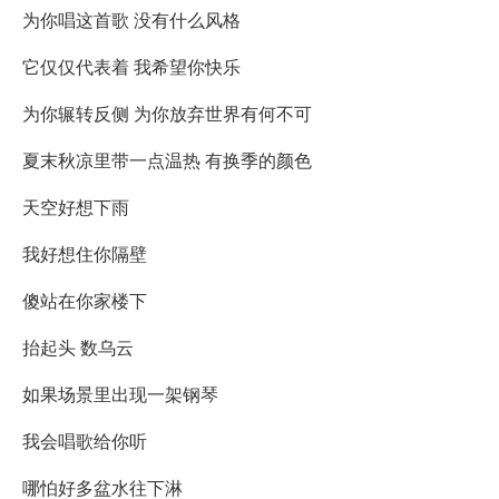
为你唱这首歌 没有什么风格
它仅仅代表着 我希望你快乐
为你辗转反侧 为你放弃世界有何不可
夏末秋凉里带一点温热 有换季的颜色
天空好想下雨
我好想住你隔壁
傻站在你家楼下
抬起头 数乌云
如果场景里出现一架钢琴
我会唱歌给你听
哪怕好多盆水往下淋