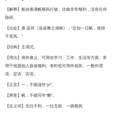
【解释】船挂着满帆顺风行驶。比喻非常顺利，没有任何
阻碍。
【出处】唐·孟郊《送崔爽之湖南》：“定知一日帆，使得
千里风。”
【结构】主谓式。
【用法】用作褒义。可用在学习、工作、生活等方面。常
用于祝愿他人旅途顺利。有时也可用作祝辞。一般作谓
语、定语、宾语。
【正音】一；不能读作“yì”。
【辨形】帆；不能写作“翻”。
【近义词】无往不利、一往无前、一路顺风