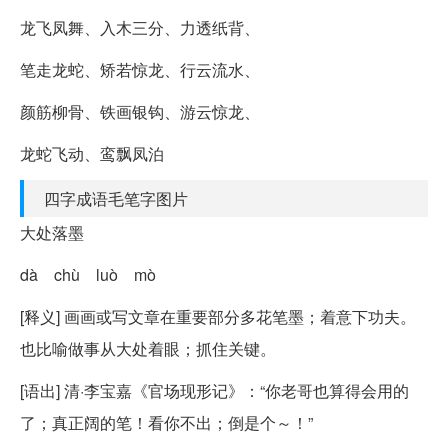
龙飞凤舞、入木三分、力透纸背、
笔走龙蛇、矫若惊龙、行云流水、
颜筋柳骨、铁画银钩、游云惊龙、
龙蛇飞动、鸾飘凤泊
四字成语毛笔字图片
大处落墨
dà chù luò mò
[释义] 画画或写文章在重要部分多花笔墨；着意下功夫。
也比喻做事从大处着眼；抓住关键。
[语出] 清·李宝嘉《官场现形记》：“你老哥也算得会用的
了；真正阔的笔！看你不出；倒是个～！”