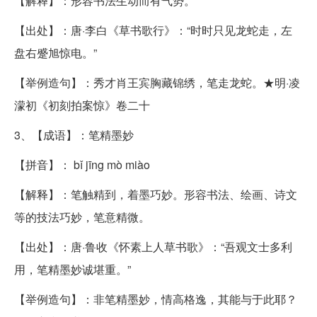
【解释】：形容书法生动而有气势。
【出处】：唐·李白《草书歌行》：“时时只见龙蛇走，左
盘右蹙旭惊电。”
【举例造句】：秀才肖王宾胸藏锦绣，笔走龙蛇。★明·凌
濛初《初刻拍案惊》卷二十
3、【成语】：笔精墨妙
【拼音】： bǐ jīng mò miào
【解释】：笔触精到，着墨巧妙。形容书法、绘画、诗文
等的技法巧妙，笔意精微。
【出处】：唐·鲁收《怀素上人草书歌》：“吾观文士多利
用，笔精墨妙诚堪重。”
【举例造句】：非笔精墨妙，情高格逸，其能与于此耶？