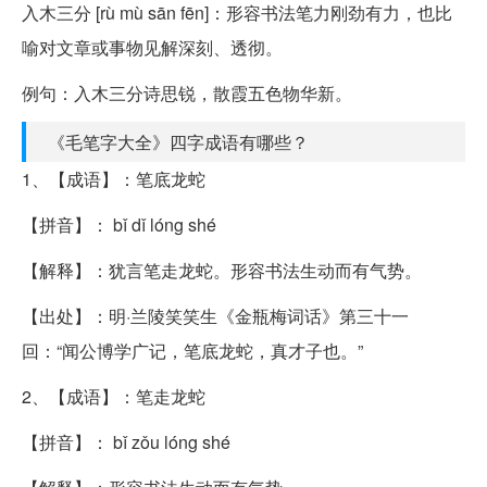
入木三分 [rù mù sān fēn]：形容书法笔力刚劲有力，也比
喻对文章或事物见解深刻、透彻。
例句：入木三分诗思锐，散霞五色物华新。
《毛笔字大全》四字成语有哪些？
1、【成语】：笔底龙蛇
【拼音】： bǐ dǐ lóng shé
【解释】：犹言笔走龙蛇。形容书法生动而有气势。
【出处】：明·兰陵笑笑生《金瓶梅词话》第三十一
回：“闻公博学广记，笔底龙蛇，真才子也。”
2、【成语】：笔走龙蛇
【拼音】： bǐ zǒu lóng shé