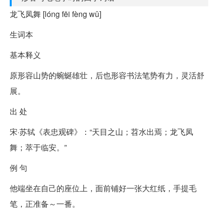
龙飞凤舞 [lóng fēi fèng wǔ]
生词本
基本释义
原形容山势的蜿蜒雄壮，后也形容书法笔势有力，灵活舒
展。
出 处
宋·苏轼《表忠观碑》：“天目之山；苕水出焉；龙飞凤
舞；萃于临安。”
例 句
他端坐在自己的座位上，面前铺好一张大红纸，手提毛
笔，正准备～一番。