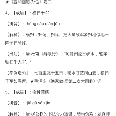
★《宣和画谱·孙位》卷二
4、【成语】：横扫千军
【拼音】： héng sǎo qiān jūn
【解释】：横扫：扫荡、扫除。把大量敌军象扫地似地一
阵子扫除掉。
【出处】：唐·杜甫《醉歌行》：“词源倒流三峡水，笔阵
独扫千人军。”
【举例造句】：七百里驱十五日，赣水苍茫闽山碧，横扫
千军如卷席。★毛泽东《渔家傲·反第二次大围剿》词
5、【成语】：柳骨颜筋
【拼音】： jiǔ gǔ yán jīn
【解释】：唐·柳公权的书法骨力遒健，结构劲紧；颜真卿