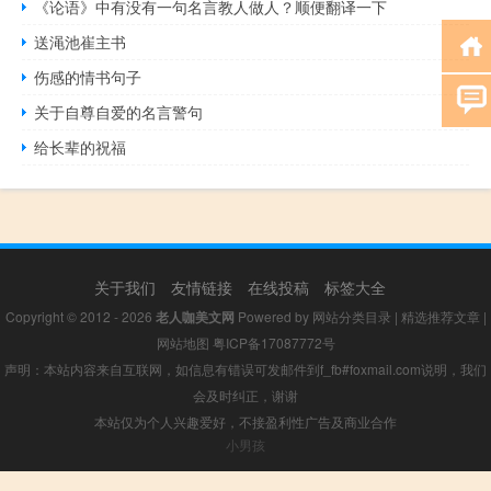
《论语》中有没有一句名言教人做人？顺便翻译一下
送渑池崔主书
伤感的情书句子
关于自尊自爱的名言警句
给长辈的祝福
关于我们
友情链接
在线投稿
标签大全
Copyright © 2012 - 2026
老人咖美文网
Powered by
网站分类目录
|
精选推荐文章
|
网站地图
粤ICP备17087772号
声明：本站内容来自互联网，如信息有错误可发邮件到f_fb#foxmail.com说明，我们
会及时纠正，谢谢
本站仅为个人兴趣爱好，不接盈利性广告及商业合作
小男孩