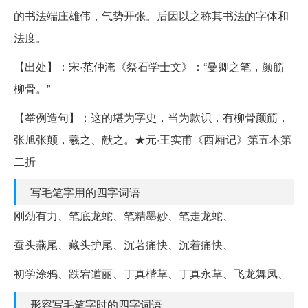
的书法端庄雄伟，气势开张。后因以之称其书法的字体和
法度。
【出处】：宋·范仲淹《祭石学士文》：“曼卿之笔，颜筋
柳骨。”
【举例造句】：这的堪为字史，当为款识，有柳骨颜筋，
张旭张颠，羲之、献之。★元·王实甫《西厢记》第五本第
二折
写毛笔字用的四字词语
刚劲有力、笔底龙蛇、笔精墨妙、笔走龙蛇、
蚕头燕尾、藏头护尾、沉著痛快、沉着痛快、
初学涂鸦、跌宕遒丽、丁真楷草、丁真永草、飞龙舞凤、
形容写毛笔字时的四字词语