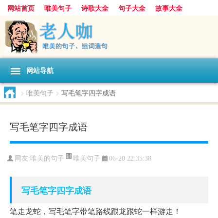
网站首页
唯美句子
诗歌大全
句子大全
故事大全
人生感悟
其他美文
美文欣赏
伤感文字
散文随笔
感人故事
句子分类
网站导航
>
唯美句子
>
写毛笔字四字成语
写毛笔字四字成语
唯美句子
网友:
唯美的句子
06-20 22:35:38
写毛笔字
四字
成语
笔走龙蛇，写毛笔字带笔路线跟龙跟蛇一样游走！