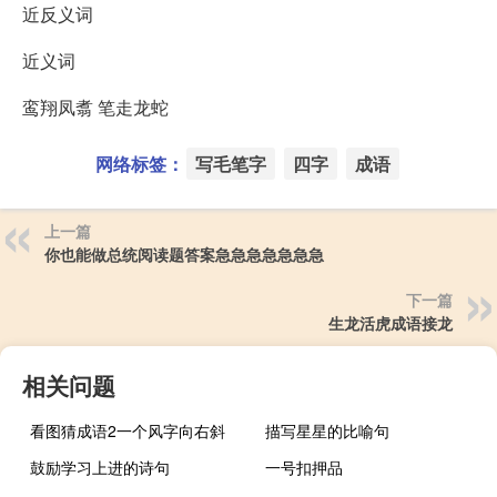
近反义词
近义词
鸾翔凤翥 笔走龙蛇
网络标签：
写毛笔字
四字
成语
上一篇
你也能做总统阅读题答案急急急急急急急
下一篇
生龙活虎成语接龙
相关问题
看图猜成语2一个风字向右斜
描写星星的比喻句
鼓励学习上进的诗句
一号扣押品