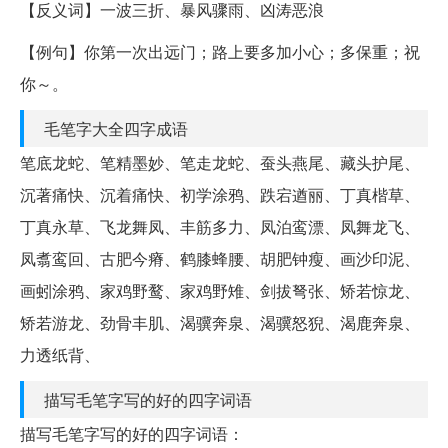
【反义词】一波三折、暴风骤雨、凶涛恶浪
【例句】你第一次出远门；路上要多加小心；多保重；祝
你～。
毛笔字大全四字成语
笔底龙蛇、笔精墨妙、笔走龙蛇、蚕头燕尾、藏头护尾、
沉著痛快、沉着痛快、初学涂鸦、跌宕遒丽、丁真楷草、
丁真永草、飞龙舞凤、丰筋多力、凤泊鸾漂、凤舞龙飞、
凤翥鸾回、古肥今瘠、鹤膝蜂腰、胡肥钟瘦、画沙印泥、
画蚓涂鸦、家鸡野鹜、家鸡野雉、剑拔弩张、矫若惊龙、
矫若游龙、劲骨丰肌、渴骥奔泉、渴骥怒猊、渴鹿奔泉、
力透纸背、
描写毛笔字写的好的四字词语
描写毛笔字写的好的四字词语：