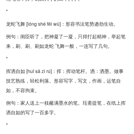
*
龙蛇飞舞 [lóng shé fēi wǔ]：形容书法笔势遒劲生动。
例句：闺臣听了，把神凝了一凝，只得打起精神，举起笔
来，刷、刷、刷如龙蛇 飞舞一般，一连写了几句。
*
挥洒自如 [huī sǎ zì rú]：挥：挥动笔杆。洒：洒墨。做事
技艺熟练，轻松利落。形容写字，写文，作画，运笔自
如，不容拘束。
例句：家人送上一枝蘸满墨水的笔。珏斋提笔，在纸上挥
洒自如的写了一百多字。
*