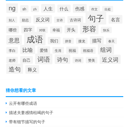
ng
人生
伤感
什么
sh
zh
作文
出处
句子
名言
反义词
古诗词
励志
别人
古诗
形容
开头
四字
哪些
幸福
对联
快乐
成语
意思
描写
我们
拼音
接龙
春天
组词
比喻
爱情
祝福
李白
生肖
祝福语
词语
诗句
近义词
自己
老师
诗词
赞美
造句
释义
猜你想看的文章
云开有哪些成语
描述夫妻感情枯竭的句子
带有细节描写的句子