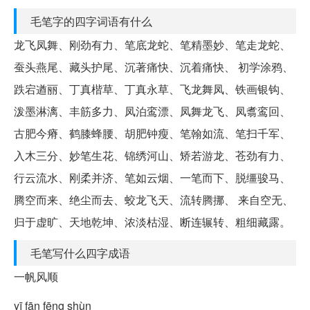
毛笔字的四字词语有什么
龙飞凤舞、刚劲有力、笔底龙蛇、笔精墨妙、笔走龙蛇、
蚕头燕尾、藏头护尾、沉著痛快、沉着痛快、 初学涂鸦、
跌宕遒丽、丁真楷草、丁真永草、飞龙舞凤、铁画银钩、
泼墨淋漓、丰筋多力、凤泊鸾漂、凤舞龙飞、凤翥鸾回、
古肥今瘠、鹤膝蜂腰、胡肥钟瘦、笔翰如流、笔扫千军、
入木三分、妙笔生花、锦绣河山、矫若游龙、苍劲有力、
行云流水、刚柔并济、笔如云烟、一笔而下、脱缰骏马、
腾空而来、绝尘而去、蛟龙飞天、流转腾挪、 来自空无、
归于虚旷、天地乾坤、浓淡枯湿、断连辗转、粗细藏露。
毛笔写什么四字成语
一帆风顺
yī fān fēng shùn