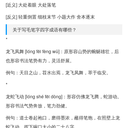
[近义] 大处着眼 大处落笔
[反义] 轻重倒置 细枝末节 小题大作 舍本逐末
关于写毛笔字四字成语有哪些？
*
龙飞凤舞 [lóng fēi fèng wǔ]：原形容山势的蜿蜒雄壮，后
也形容书法笔势有力，灵活舒展。
例句：天目之山，苕水出焉，龙飞凤舞，萃于临安。
*
龙蛇飞动 [lóng shé fēi dòng]：形容仿佛龙飞腾，蛇游动。
形容书法气势奔放，笔力劲健。
例句：道士卷起袍口，磨得墨浓，蘸得笔饱，在照壁上龙
蛇飞动，挥下碗口大小的二十八字。