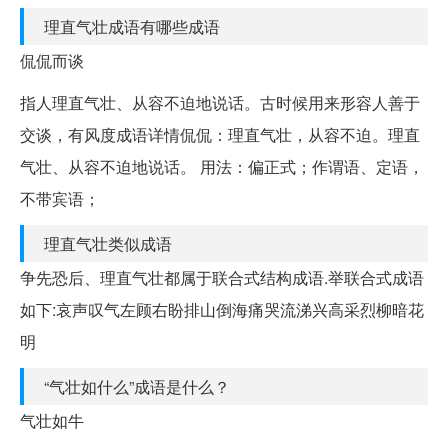
理直气壮成语有哪些成语
侃侃而谈
指人理直气壮、从容不迫地说话。古时候用来形容人善于
交谈，有风度成语详情侃侃：理直气壮，从容不迫。理直
气壮、从容不迫地说话。 用法：偏正式；作谓语、定语，
不带宾语；
理直气壮类似成语
争先恐后、理直气壮都属于联合式结构成语.举联合式成语
如下:哀声叹气左顾右盼排山倒海痛哭流涕兴高采烈柳暗花
明
“气壮如什么”成语是什么？
气壮如牛