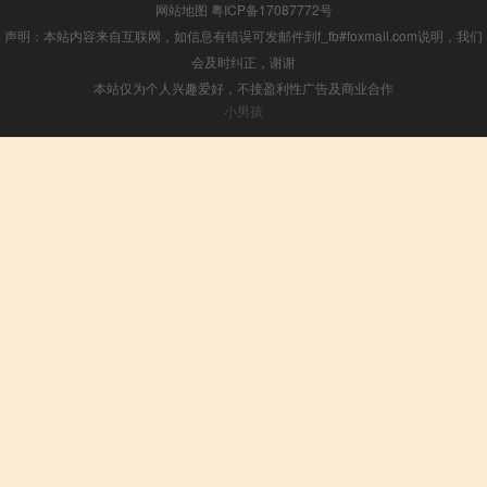
网站地图
粤ICP备17087772号
声明：本站内容来自互联网，如信息有错误可发邮件到f_fb#foxmail.com说明，我们
会及时纠正，谢谢
本站仅为个人兴趣爱好，不接盈利性广告及商业合作
小男孩