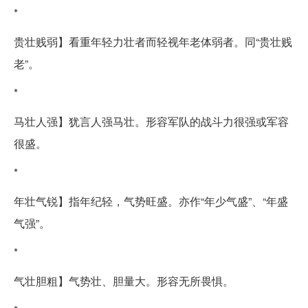
*
贵壮贱弱】看重年轻力壮者而轻视年老体弱者。同“贵壮贱
老”。
*
马壮人强】犹言人强马壮。形容军队的战斗力很强或军容
很盛。
*
年壮气锐】指年纪轻，气势旺盛。亦作“年少气盛”、“年盛
气强”。
*
气壮胆粗】气势壮、胆量大。形容无所畏惧。