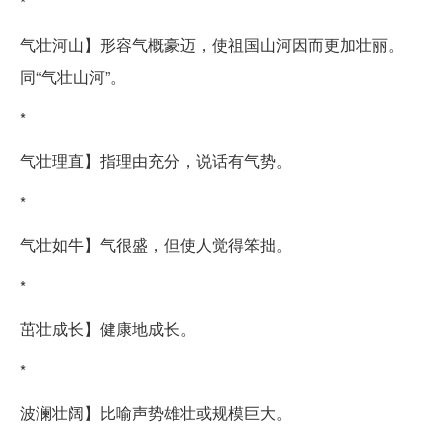
*
气壮河山】形容气概豪迈，使祖国山河因而更加壮丽。
同“气壮山河”。
*
气壮理直】指理由充分，说话有气势。
*
气壮如牛】气很盛，但使人觉得笨拙。
*
茁壮成长】健康地成长。
*
波澜壮阔】比喻声势雄壮或规模巨大。