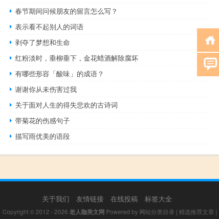
春节期间问候朋友的留言怎么写？
表示看不起别人的词语
剥夺了梦想和生命
红粉淡时，垂柳垂下，金花蜡酒解除腐坏
有哪些形容「酸味」的成语？
谢谢你从未伤害过我
关于面对人生的得失悲欢的古诗词
带菊花的伤感句子
描写雨优美的语段
关于我们
友情链接
在线投稿
标签大全
Copyright © 2012 - 2026
老人咖美文网
Powered by
网站分类目录
|
精选推荐文章
|