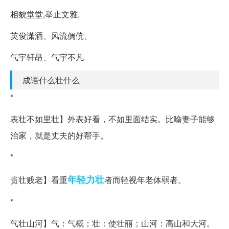
相貌堂堂,举止文雅,
英俊潇洒、风流倜傥、
气宇轩昂、气宇不凡
成语什么壮什么
*
表壮不如里壮】外表好看，不如里面结实。比喻妻子能够
治家，就是丈夫的好帮手。
*
年轻力壮
贵壮贱老】看重
者而轻视年老体弱者。
*
气壮山河】气：气概；壮：使壮丽；山河：高山和大河。