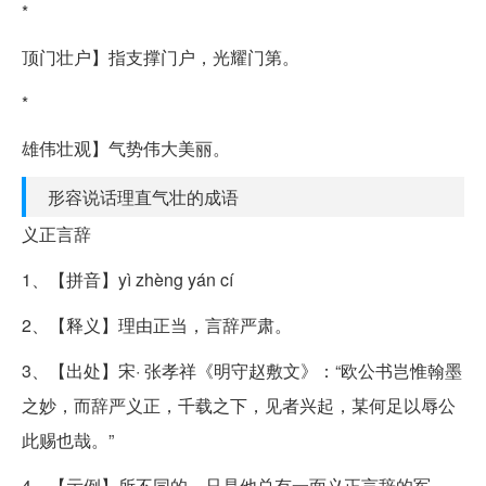
*
顶门壮户】指支撑门户，光耀门第。
*
雄伟壮观】气势伟大美丽。
形容说话理直气壮的成语
义正言辞
1、【拼音】yì zhèng yán cí
2、【释义】理由正当，言辞严肃。
3、【出处】宋· 张孝祥《明守赵敷文》：“欧公书岂惟翰墨
之妙，而辞严义正，千载之下，见者兴起，某何足以辱公
此赐也哉。”
4、【示例】所不同的，只是他总有一面义正言辞的军