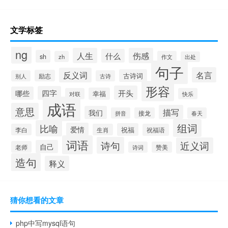
文学标签
ng
人生
伤感
什么
sh
zh
作文
出处
句子
名言
反义词
古诗词
励志
别人
古诗
形容
开头
四字
哪些
幸福
对联
快乐
成语
意思
描写
我们
拼音
接龙
春天
组词
比喻
爱情
祝福
李白
生肖
祝福语
词语
诗句
近义词
自己
老师
诗词
赞美
造句
释义
猜你想看的文章
php中写mysql语句