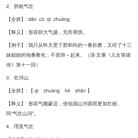
2、胆粗气壮
【全拼】: dǎn cū qì zhuàng
【释义】: 形容胆大气盛，无所畏惧。
【例子】: 我只从昨天受了那和尚的一番折磨，又经了十三
妹姐姐的地番教化，不觉得～起来。（清·文康《儿女英雄
传》第十一回）
3、壮河山
【全拼】: 【 qì zhuàng hé shān 】
【释义】: 形容气概豪迈，使祖国山河因而更加壮丽。
同“气壮山河”。
4、理直气壮