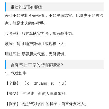
带壮的成语有哪些
表壮不如里壮 外表好看，不如里面结实。比喻妻子能够治
家，就是丈夫的好帮手。
兵强马壮 形容军队实力强，富有战斗力。
波澜壮阔 比喻声势雄壮或规模巨大。
胆粗气壮 形容胆大气盛，无所畏惧。
含有“气壮”二字的成语有哪些？
1、气壮如牛
【全拼】: 【 qì zhuàng rú niú 】
【释义】: 气很盛，但使人觉得笨拙。
【例子】: 他那气壮如牛的样子，简直像要吃人。