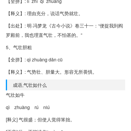
【全拼】: lǐ zhí qì zhuàng
【释义】: 理由充分，说话气势就壮。
【出处】: 明·冯梦龙《古今小说》卷三十一：“便捉我到阎
罗殿前，我也理直气壮，不怕甚的。”
5、气壮胆粗
【全拼】: qì zhuàng dǎn cū
【释义】: 气势壮、胆量大。形容无所畏惧。
成语,气壮如什么
气壮如牛
qì zhuàng rú niú
[释义] 气很盛；但使人觉得笨拙。