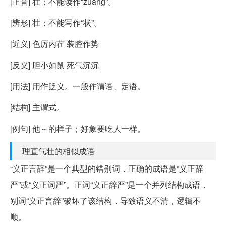
[正音] 壮；不能读作“zuànɡ”。
[辨形] 壮；不能写作“状”。
[近义] 色厉内荏 装腔作势
[反义] 胆小如鼠 死气沉沉
[用法] 用作贬义。一般作谓语、定语。
[结构] 主谓式。
[例句] 他～的样子；好象要吃人一样。
理直气壮的相似成语
“义正言辞”是一个典型的错别词，正确的成语是“义正辞
严”或“义正词严”。正词“义正辞严”是一个并列结构成语，
别词“义正言辞”破坏了该结构，导致语义不清，逻辑不
顺。