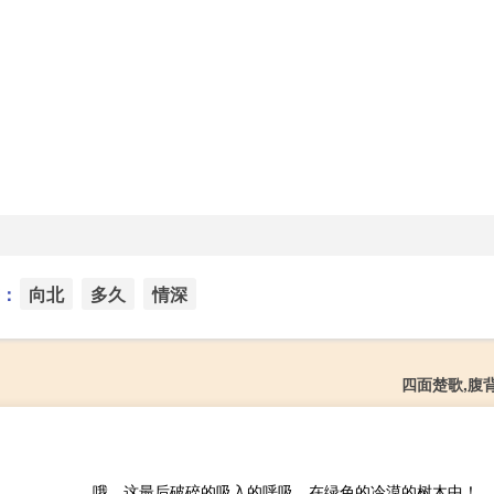
：
向北
多久
情深
四面楚歌,腹
哦，这最后破碎的吸入的呼吸，在绿色的冷漠的树木中！