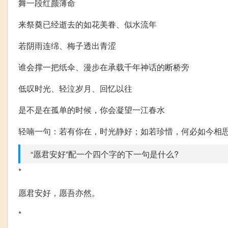
舞一段红颜薄命
来祭奠已经逝去的如花美眷、似水流年
若阴雨连绵、梅子透出青涩
谁会撑一把纸伞、漫步在承载千年神话的断桥旁
低叹时光、轻泣岁月、回忆以往
是不是在孤单的时候，你会凝望一江春水
轻喃一句：若有你在，时光静好；如若珍惜，何必如今相
“愿君安好”配一个四个字的下一句是什么?
*
愿君安好，愿吾亦然。
*