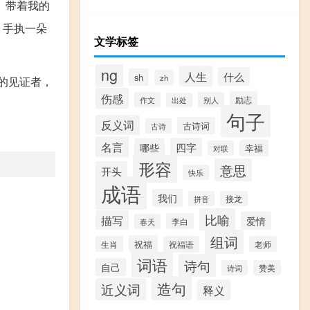
。带着我的
，手执一朵
文学标签
ng
人生
什么
sh
zh
的见证者，
伤感
励志
作文
别人
出处
句子
反义词
古诗词
古诗
名言
四字
哪些
幸福
对联
形容
意思
开头
快乐
成语
我们
拼音
接龙
比喻
描写
爱情
李白
春天
组词
祝福
生肖
祝福语
老师
词语
诗句
自己
诗词
赞美
造句
近义词
释义