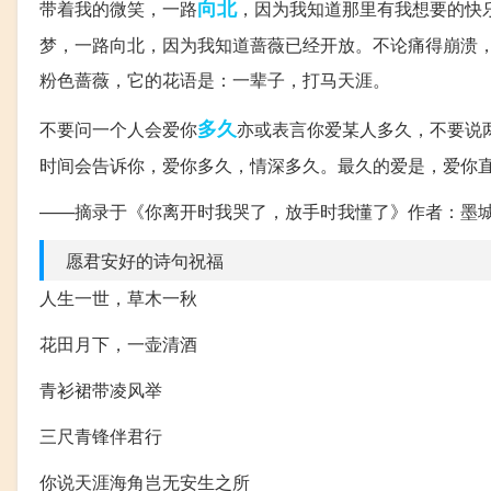
向北
带着我的微笑，一路
，因为我知道那里有我想要的快
梦，一路向北，因为我知道蔷薇已经开放。不论痛得崩溃
粉色蔷薇，它的花语是：一辈子，打马天涯。
多久
不要问一个人会爱你
亦或表言你爱某人多久，不要说
时间会告诉你，爱你多久，情深多久。最久的爱是，爱你
——摘录于《你离开时我哭了，放手时我懂了》作者：墨城
愿君安好的诗句祝福
人生一世，草木一秋
花田月下，一壶清酒
青衫裙带凌风举
三尺青锋伴君行
你说天涯海角岂无安生之所