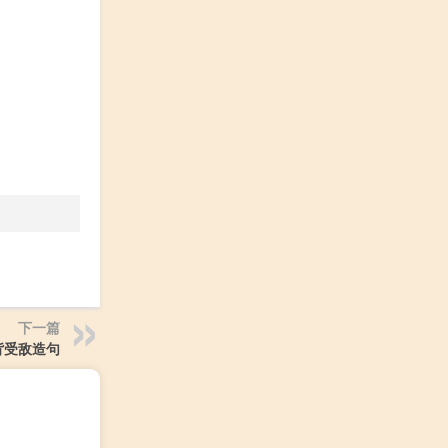
下一篇
背受敌造句