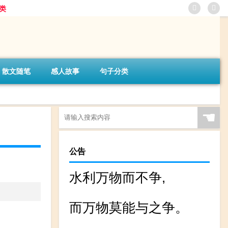
类
散文随笔
感人故事
句子分类
☚
公告
水利万物而不争,
而万物莫能与之争。