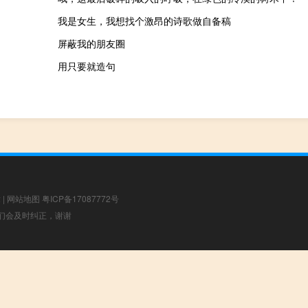
我是女生，我想找个激昂的诗歌做自备稿
屏蔽我的朋友圈
用只要就造句
章
|
网站地图
粤ICP备17087772号
，我们会及时纠正，谢谢