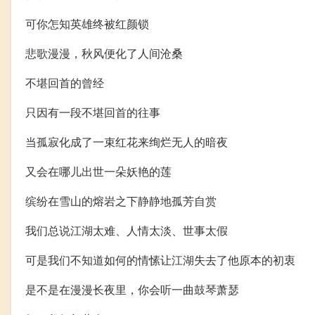
可你怎知英雄终被红颜锁
悲歌漫漫，秋风便化了人间沧桑
不堪回首的曾经
只因有一段不堪回首的往事
当孤寂化成了一束红花来绚烂无人的暗夜
又会在哪儿出世一朵妖艳的莲
缤纷在雪山的熔岩之下静静地孤芳自赏
我们总说江湖太难、人情太淡、世事太假
可是我们不知道如何的情愫让江湖失去了他原本的初衷
是不是在漫漫长夜里，你会听一曲鼓琴萧瑟