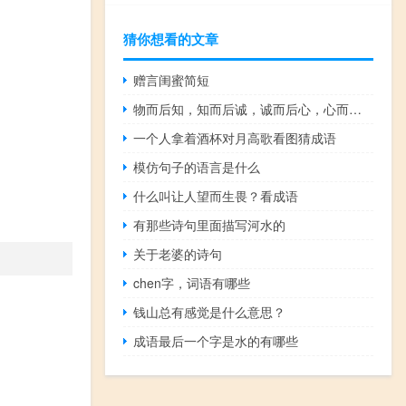
猜你想看的文章
赠言闺蜜简短
物而后知，知而后诚，诚而后心，心而后身，身而后家，家而后国治，国治而后天下平
一个人拿着酒杯对月高歌看图猜成语
模仿句子的语言是什么
什么叫让人望而生畏？看成语
有那些诗句里面描写河水的
关于老婆的诗句
chen字，词语有哪些
钱山总有感觉是什么意思？
成语最后一个字是水的有哪些