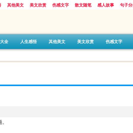
悟
其他美文
美文欣赏
伤感文字
散文随笔
感人故事
句子分
大全
人生感悟
其他美文
美文欣赏
伤感文字
题。