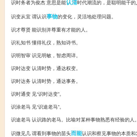
认清
识时务者为俊杰 意思是能
时代潮流的，是聪明能干的
事物
识变从宜 谓认识
的变化，灵活地处理问题。
识才尊贤 能识别并尊重有才能的人。
识礼知书 懂得礼仪，熟知诗书。
识明智审 识见明敏，智虑周详。
识时达变 认清时势，通达权变。
识时达务 认清时势，通达事务。
识时通变 见“识时达变”。
识涂老马 见“识途老马”。
识途老马 认识路的老马。比喻对某种事物熟悉有经验的人
而能
识微见几 谓看到事物的苗头
认识和察见事物的本质和