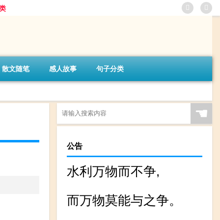
类
散文随笔
感人故事
句子分类
☚
公告
水利万物而不争,
而万物莫能与之争。