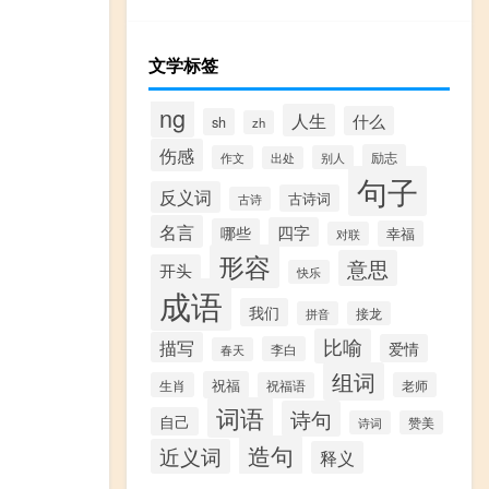
文学标签
ng
人生
什么
sh
zh
伤感
励志
作文
别人
出处
句子
反义词
古诗词
古诗
名言
四字
哪些
幸福
对联
形容
意思
开头
快乐
成语
我们
拼音
接龙
比喻
描写
爱情
李白
春天
组词
祝福
生肖
祝福语
老师
词语
诗句
自己
诗词
赞美
造句
近义词
释义