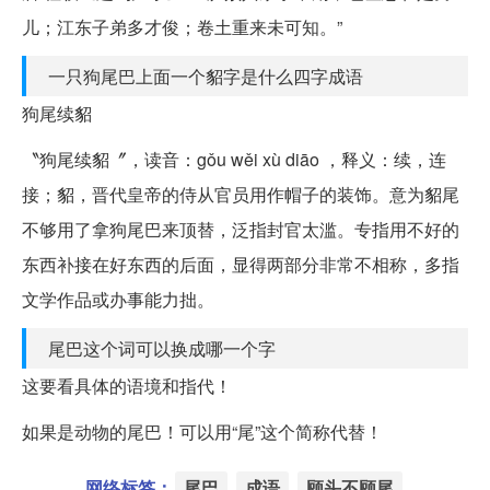
儿；江东子弟多才俊；卷土重来未可知。”
一只狗尾巴上面一个貂字是什么四字成语
狗尾续貂
〝狗尾续貂〞，读音：gǒu wěi xù diāo ，释义：续，连
接；貂，晋代皇帝的侍从官员用作帽子的装饰。意为貂尾
不够用了拿狗尾巴来顶替，泛指封官太滥。专指用不好的
东西补接在好东西的后面，显得两部分非常不相称，多指
文学作品或办事能力拙。
尾巴这个词可以换成哪一个字
这要看具体的语境和指代！
如果是动物的尾巴！可以用“尾”这个简称代替！
网络标签：
尾巴
成语
顾头不顾尾