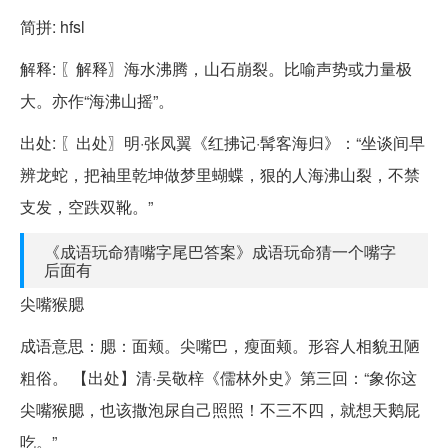
简拼: hfsl
解释: 〖解释〗海水沸腾，山石崩裂。比喻声势或力量极
大。亦作“海沸山摇”。
出处: 〖出处〗明·张凤翼《红拂记·髯客海归》：“坐谈间早
辨龙蛇，把袖里乾坤做梦里蝴蝶，狠的人海沸山裂，不禁
支发，空跌双靴。”
《成语玩命猜嘴字尾巴答案》成语玩命猜一个嘴字
后面有
尖嘴猴腮
成语意思：腮：面颊。尖嘴巴，瘦面颊。形容人相貌丑陋
粗俗。 【出处】清·吴敬梓《儒林外史》第三回：“象你这
尖嘴猴腮，也该撒泡尿自己照照！不三不四，就想天鹅屁
吃。”