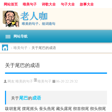
网站首页
唯美句子
诗歌大全
句子大全
故事大全
人生感悟
其他美文
美文欣赏
伤感文字
散文随笔
感人故事
句子分类
网站导航
>
唯美句子
>
关于尾巴的成语
关于尾巴的成语
唯美句子
网友:
唯美的句子
06-20 22:29:32
尾巴
成语
关于
的
跋胡疐尾 摆尾摇头 蚕头燕尾 藏头露尾 彻首彻尾 彻头彻尾