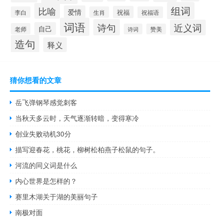
组词
比喻
爱情
祝福
李白
生肖
祝福语
词语
诗句
近义词
自己
老师
诗词
赞美
造句
释义
猜你想看的文章
岳飞弹钢琴感觉刺客
当秋天多云时，天气逐渐转暗，变得寒冷
创业失败动机30分
描写迎春花，桃花，柳树松柏燕子松鼠的句子。
河流的同义词是什么
内心世界是怎样的？
赛里木湖关于湖的美丽句子
南极对面