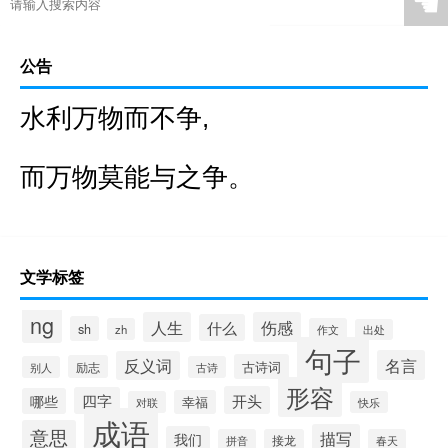
☚
公告
水利万物而不争,
而万物莫能与之争。
文学标签
ng
人生
伤感
什么
sh
zh
作文
出处
句子
名言
反义词
古诗词
励志
别人
古诗
形容
开头
四字
哪些
幸福
对联
快乐
成语
意思
描写
我们
拼音
接龙
春天