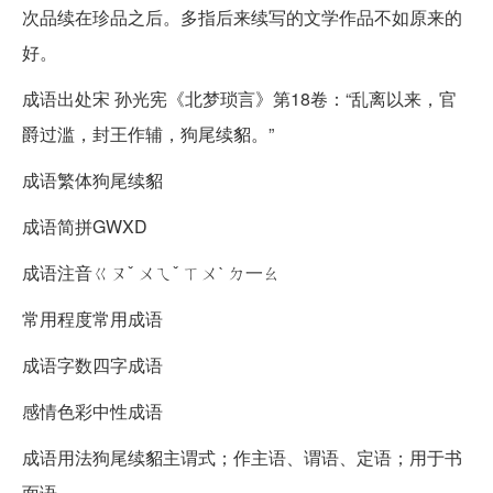
次品续在珍品之后。多指后来续写的文学作品不如原来的
好。
成语出处宋 孙光宪《北梦琐言》第18卷：“乱离以来，官
爵过滥，封王作辅，狗尾续貂。”
成语繁体狗尾续貂
成语简拼GWXD
成语注音ㄍㄡˇ ㄨㄟˇ ㄒㄨˋ ㄉ一ㄠ
常用程度常用成语
成语字数四字成语
感情色彩中性成语
成语用法狗尾续貂主谓式；作主语、谓语、定语；用于书
面语。