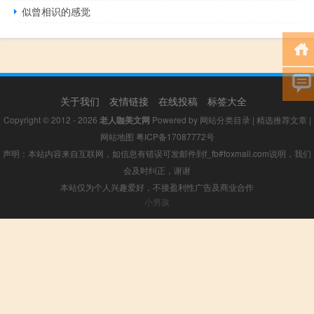
似曾相识的感觉
关于我们
友情链接
在线投稿
标签大全
Copyright © 2012 - 2026
老人咖美文网
Powered by
网站分类目录
|
精选推荐文章
|
网站地图
粤ICP备17087772号
声明：本站内容来自互联网，如信息有错误可发邮件到f_fb#foxmail.com说明，我们
会及时纠正，谢谢
本站仅为个人兴趣爱好，不接盈利性广告及商业合作
小男孩