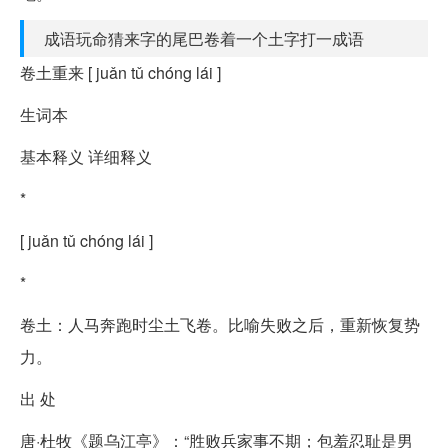
成语玩命猜来字的尾巴卷着一个土字打一成语
卷土重来 [ juǎn tǔ chóng lái ]
生词本
基本释义 详细释义
*
[ juǎn tǔ chóng lái ]
*
卷土：人马奔跑时尘土飞卷。比喻失败之后，重新恢复势
力。
出 处
唐·杜牧《题乌江亭》：“胜败兵家事不期；包羞忍耻是男