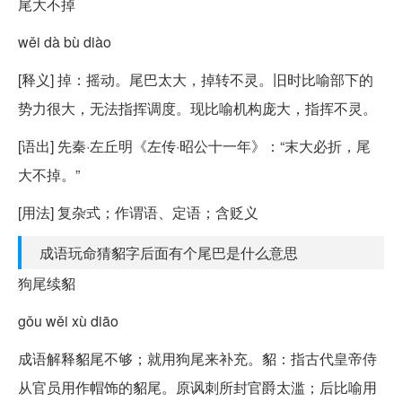
尾大不掉
wěi dà bù diào
[释义] 掉：摇动。尾巴太大，掉转不灵。旧时比喻部下的
势力很大，无法指挥调度。现比喻机构庞大，指挥不灵。
[语出] 先秦·左丘明《左传·昭公十一年》：“末大必折，尾
大不掉。”
[用法] 复杂式；作谓语、定语；含贬义
成语玩命猜貂字后面有个尾巴是什么意思
狗尾续貂
gǒu wěi xù diāo
成语解释貂尾不够；就用狗尾来补充。貂：指古代皇帝侍
从官员用作帽饰的貂尾。原讽刺所封官爵太滥；后比喻用