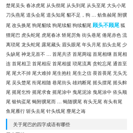
楚尾吴头 春冰虎尾 从头彻尾 从头到尾 从头至尾 大头小尾
刀头燕尾 道头会尾 道头知尾 貂不足，狗 … 鲂鱼赪尾 附骥
顾头不顾尾
尾 改头换尾 狗尾貂续 狗尾续貂 狗续貂尾
狐
狸尾巴 虎头蛇尾 虎尾春冰 矫尾厉角 街头巷尾 倦尾赤色 流
离琐尾 龙头蛇尾 露尾藏头 眉头眼尾 年头月尾 掐头去尾 少
头缺尾 神龙见首不 … 首尾共济 首尾两端 首尾相继 首尾相
连 首尾相卫 首尾相应 首尾相援 琐尾流离 贪蛇忘尾 通首至
尾 尾大不掉 尾大难掉 尾生抱柱 尾生之信 畏首畏尾 无头无
尾 吴头楚尾 衔尾相随 巷尾街头 雄鸡断尾 摇头摆尾 摇头麰
尾 摇尾乞怜 摇尾求食 摇尾涂中 曳尾泥涂 曳尾涂中 依头顺
尾 银钩虿尾 蝇附骥尾而 … 蝇随骥尾 有头无尾 有头有尾
鱼尾雁行 斩头去尾 针头线尾 麈尾之诲
关于尾巴的四字成语有哪些