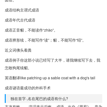
成语结构主谓式成语
成语年代古代成语
成语正音貂，不能读作“zhào”。
成语辨形续，不能写作“读”；貂，不能写作“绍”。
近义词佛头着粪
成语例子你这部小说已经写了大半，请我继续写下去，我
怎敢狗尾续貂。
英语翻译like patching up a sable coat with a dog's tail
成语谜语最成功的外科手术
独在首字·,名在尾巴的成语有什么?
亢龙有悔 。。流泪表示后悔。 成语，出自《周易》，意为