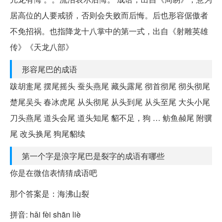
居高位的人要戒骄，否则会失败而后悔。后也形容倨傲者
不免招祸。也指降龙十八掌中的第一式，出自《射雕英雄
传》《天龙八部》
形容尾巴的成语
跋胡疐尾 摆尾摇头 蚕头燕尾 藏头露尾 彻首彻尾 彻头彻尾
楚尾吴头 春冰虎尾 从头彻尾 从头到尾 从头至尾 大头小尾
刀头燕尾 道头会尾 道头知尾 貂不足，狗 … 鲂鱼赪尾 附骥
尾 改头换尾 狗尾貂续
第一个字是浪字尾巴是裂字的成语有哪些
你是在微信表情猜成语吧
那个答案是：海沸山裂
拼音: hǎi fèi shān liè