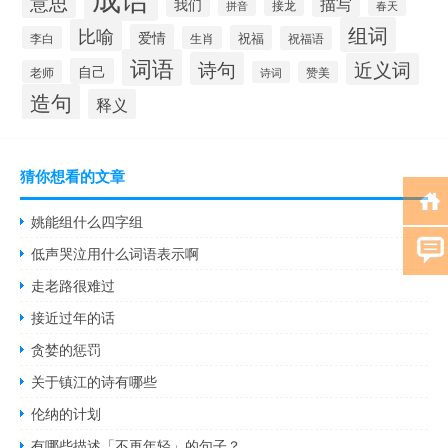
意思
描写
我们
拼音
接龙
春天
组词
比喻
爱情
祝福
李白
生肖
祝福语
词语
诗句
近义词
自己
老师
诗词
赞美
造句
释义
猜你想看的文章
姚能组什么四字组
低声哭泣用什么词语表示啊
走老路很难过
接近过年的话
贪婪的惩罚
关于镇江的诗有哪些
伦纳的计划
有哪些描述「不再年轻」的句子？