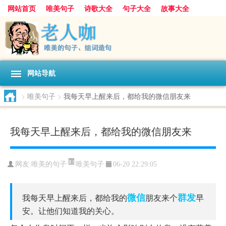
网站首页
唯美句子
诗歌大全
句子大全
故事大全
人生感悟
其他美文
美文欣赏
伤感文字
散文随笔
感人故事
句子分类
网站导航
>
唯美句子
>
我每天早上醒来后，都给我的微信朋友来
我每天早上醒来后，都给我的微信朋友来
唯美句子
网友:
唯美的句子
06-20 22:29:05
微信
群发
我每天早上醒来后，都给我的
朋友来个
早
安。让他们知道我的关心。