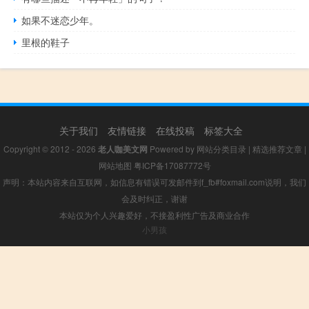
如果不迷恋少年。
里根的鞋子
关于我们
友情链接
在线投稿
标签大全
Copyright © 2012 - 2026
老人咖美文网
Powered by
网站分类目录
|
精选推荐文章
|
网站地图
粤ICP备17087772号
声明：本站内容来自互联网，如信息有错误可发邮件到f_fb#foxmail.com说明，我们
会及时纠正，谢谢
本站仅为个人兴趣爱好，不接盈利性广告及商业合作
小男孩