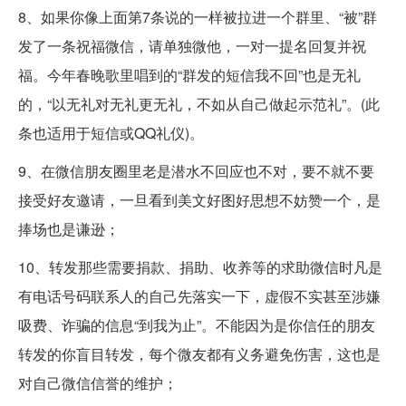
8、如果你像上面第7条说的一样被拉进一个群里、“被”群
发了一条祝福微信，请单独微他，一对一提名回复并祝
福。今年春晚歌里唱到的“群发的短信我不回”也是无礼
的，“以无礼对无礼更无礼，不如从自己做起示范礼”。(此
条也适用于短信或QQ礼仪)。
9、在微信朋友圈里老是潜水不回应也不对，要不就不要
接受好友邀请，一旦看到美文好图好思想不妨赞一个，是
捧场也是谦逊；
10、转发那些需要捐款、捐助、收养等的求助微信时凡是
有电话号码联系人的自己先落实一下，虚假不实甚至涉嫌
吸费、诈骗的信息“到我为止”。不能因为是你信任的朋友
转发的你盲目转发，每个微友都有义务避免伤害，这也是
对自己微信信誉的维护；