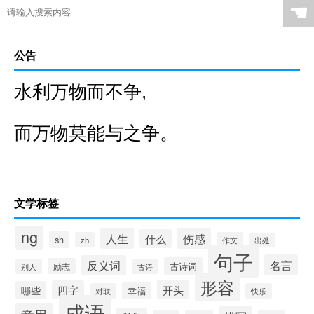
☚
公告
水利万物而不争,
而万物莫能与之争。
文学标签
ng
人生
伤感
什么
sh
zh
作文
出处
句子
名言
反义词
古诗词
励志
别人
古诗
形容
开头
四字
哪些
幸福
对联
快乐
成语