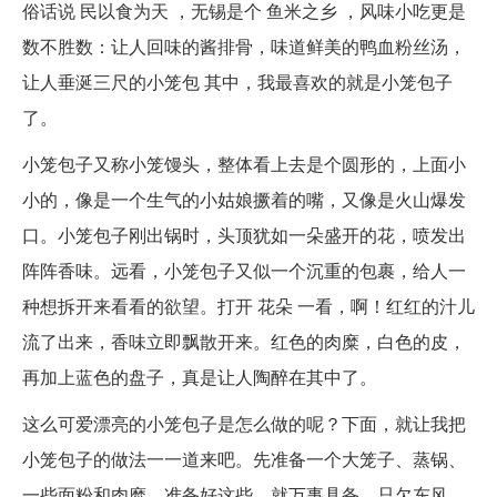
俗话说 民以食为天 ，无锡是个 鱼米之乡 ，风味小吃更是
数不胜数：让人回味的酱排骨，味道鲜美的鸭血粉丝汤，
让人垂涎三尺的小笼包 其中，我最喜欢的就是小笼包子
了。
小笼包子又称小笼馒头，整体看上去是个圆形的，上面小
小的，像是一个生气的小姑娘撅着的嘴，又像是火山爆发
口。小笼包子刚出锅时，头顶犹如一朵盛开的花，喷发出
阵阵香味。远看，小笼包子又似一个沉重的包裹，给人一
种想拆开来看看的欲望。打开 花朵 一看，啊！红红的汁儿
流了出来，香味立即飘散开来。红色的肉糜，白色的皮，
再加上蓝色的盘子，真是让人陶醉在其中了。
这么可爱漂亮的小笼包子是怎么做的呢？下面，就让我把
小笼包子的做法一一道来吧。先准备一个大笼子、蒸锅、
一些面粉和肉糜，准备好这些，就万事具备，只欠东风