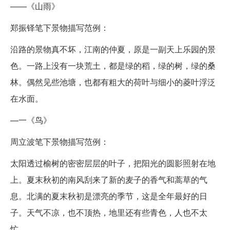
——《山雨》
郑振铎笔下景物描写范例：
沿路的景物真不坏，江南的仲夏，原是一副天上乐园的景
色。一路上没有一块荒土，都是绿的稻，绿的树，绿的桑
林。偶然见些池塘，也都有粗大的荷叶与细小的菱叶浮泛
在水面。
—一《鸟》
周立波笔下景物描写范例：
太阳透过榆树的密密层层的叶子，把阳光的圆影照射在地
上。夏末秋初的南风刮来了新的麦子的香气和蒿草的气
息。北满的夏末秋初是漂亮的季节，这是全年最好的日
子。天气不凉，也不顶热，地里还有些青色，人也不太
忙。