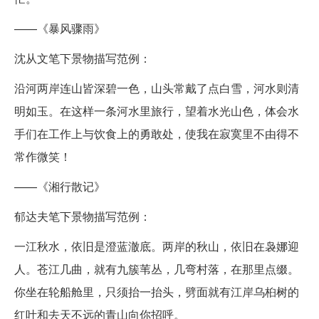
——《暴风骤雨》
沈从文笔下景物描写范例：
沿河两岸连山皆深碧一色，山头常戴了点白雪，河水则清
明如玉。在这样一条河水里旅行，望着水光山色，体会水
手们在工作上与饮食上的勇敢处，使我在寂寞里不由得不
常作微笑！
——《湘行散记》
郁达夫笔下景物描写范例：
一江秋水，依旧是澄蓝澈底。两岸的秋山，依旧在袅娜迎
人。苍江几曲，就有九簇苇丛，几弯村落，在那里点缀。
你坐在轮船舱里，只须抬一抬头，劈面就有江岸乌桕树的
红叶和去天不远的青山向你招呼。