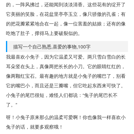
的，一阵风拂过，还能闻到淡淡清香。这些花有的绽开了
它美丽的笑脸，在花盆里亭亭玉立，像只骄傲的孔雀；有
的把花瓣紧紧地合在一起，像一位害羞的姑娘；还有的像
吃饱了肚子，撑得马上要破裂似的。
描写一个自己熟悉,喜爱的事物,100字
我最喜欢小免子，因为它温柔又可爱。两只雪白雪白的长
耳朵竖在头上，真像两把长长的小刀。它的眼睛红红的，
像两颗红宝石。最有趣的地方就是小兔子的嘴巴了，别看
它的嘴巴小，而且还是三瓣嘴，但它吃起东西来可快了。
小兔子的尾巴很短，难怪人们都说：“兔子的尾巴长不
了。”
呀！小兔子原来那么的温柔可爱啊！你也像我一样喜欢小
兔子的话，就要多观察哦！