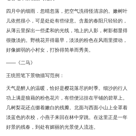
四月中的细雨．忽晴忽落，把空气洗得怪清凉的。嫩树叶
儿依然很小，可是处处有些绿意。含羞的春阳只轻轻的，
从薄云里探出一些柔和的光线，地上的人影，树影都显得
很微淡的。野桃花开得最早，淡淡的粉色在风雨里摆动，
好像媚弱的小村女，打扮得简单而秀美。
——《二马》
王统照笔下景物描写范例：
天气是醉人的温暖，恰好是樱花落尽的时季。细沙的行人
功上满是狼藉的粉色花片，有些便沾挂在平铺的碧草上。
几树梨花还点缀着嫩白的残瓣。北面与西面小山上全罩着
淡蓝色的衣校，小燕子来回在林中穿跳。在这里正是一年
好景的残春，到处有媚丽的光景使人流连。