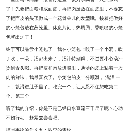
了！先要把面粉和成面皮，再把肉糜放在面皮里，不要忘
了把面皮的头顶做成一个花骨朵儿的发型哦。接着把做好
的小笼包放在蒸笼里。休息片刻，热腾腾、香喷喷的小笼
包就出炉了！
终于可以品尝小笼包了！我在小笼包上咬了一个小洞，吹
了吹，一吸，汤都出来了，汤汁特别鲜，不过要小心汤汁
烫到舌头哦。再把皮和肉放进嘴里，薄薄的皮上粘着一股
肉的鲜味，我最喜欢了。小笼包的皮十分顺滑， 滋溜 一
下，就滑进肚子里了。吃完一个，让人忍不住想吃第二
个、第三个
听了我的介绍，你是不是已经口水直流三千尺了呢？心动
不如行动，赶紧去尝尝吧。
描写事物的作文五：四季的雪松