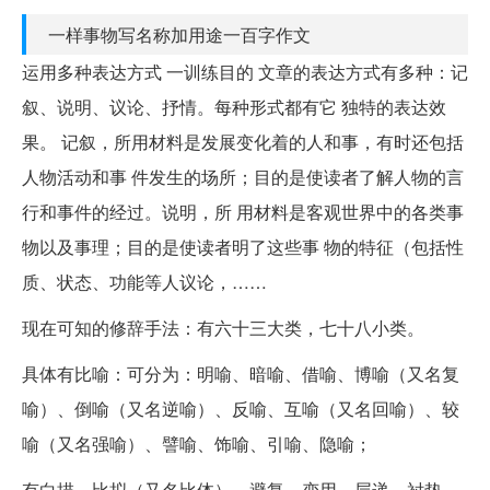
一样事物写名称加用途一百字作文
运用多种表达方式 一训练目的 文章的表达方式有多种：记
叙、说明、议论、抒情。每种形式都有它 独特的表达效
果。 记叙，所用材料是发展变化着的人和事，有时还包括
人物活动和事 件发生的场所；目的是使读者了解人物的言
行和事件的经过。说明，所 用材料是客观世界中的各类事
物以及事理；目的是使读者明了这些事 物的特征（包括性
质、状态、功能等人议论，……
现在可知的修辞手法：有六十三大类，七十八小类。
具体有比喻：可分为：明喻、暗喻、借喻、博喻（又名复
喻）、倒喻（又名逆喻）、反喻、互喻（又名回喻）、较
喻（又名强喻）、譬喻、饰喻、引喻、隐喻；
有白描，比拟（又名比体），避复，变用，层递，衬垫