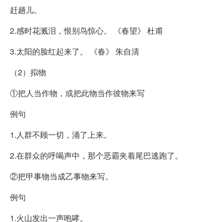
赶趟儿。
2.感时花溅泪，恨别鸟惊心。 《春望》 杜甫
3.太阳的脸红起来了。 《春》 朱自清
（2）拟物
①把人当作物，或把此物当作彼物来写
例句
1.人群不顾一切，涌了上来。
2.在群众的呼喝声中，那个恶霸夹着尾巴逃跑了。
②把甲事物当成乙事物来写。
例句
1.火山发出一声咆哮。