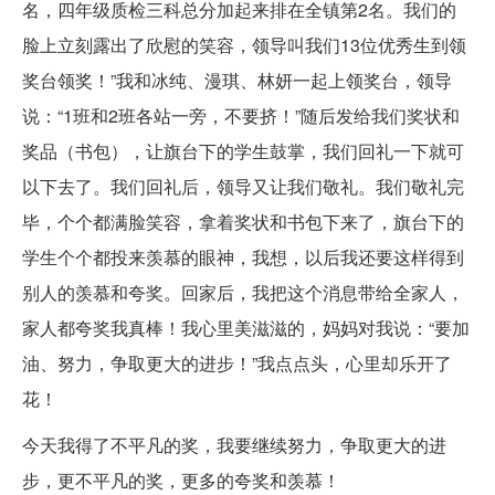
名，四年级质检三科总分加起来排在全镇第2名。我们的
脸上立刻露出了欣慰的笑容，领导叫我们13位优秀生到领
奖台领奖！”我和冰纯、漫琪、林妍一起上领奖台，领导
说：“1班和2班各站一旁，不要挤！”随后发给我们奖状和
奖品（书包），让旗台下的学生鼓掌，我们回礼一下就可
以下去了。我们回礼后，领导又让我们敬礼。我们敬礼完
毕，个个都满脸笑容，拿着奖状和书包下来了，旗台下的
学生个个都投来羡慕的眼神，我想，以后我还要这样得到
别人的羡慕和夸奖。回家后，我把这个消息带给全家人，
家人都夸奖我真棒！我心里美滋滋的，妈妈对我说：“要加
油、努力，争取更大的进步！”我点点头，心里却乐开了
花！
今天我得了不平凡的奖，我要继续努力，争取更大的进
步，更不平凡的奖，更多的夸奖和羡慕！