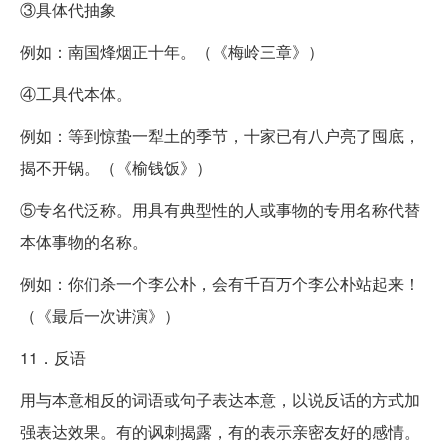
③具体代抽象
例如：南国烽烟正十年。（《梅岭三章》）
④工具代本体。
例如：等到惊蛰一犁土的季节，十家已有八户亮了囤底，
揭不开锅。（《榆钱饭》）
⑤专名代泛称。用具有典型性的人或事物的专用名称代替
本体事物的名称。
例如：你们杀一个李公朴，会有千百万个李公朴站起来！
（《最后一次讲演》）
11．反语
用与本意相反的词语或句子表达本意，以说反话的方式加
强表达效果。有的讽刺揭露，有的表示亲密友好的感情。