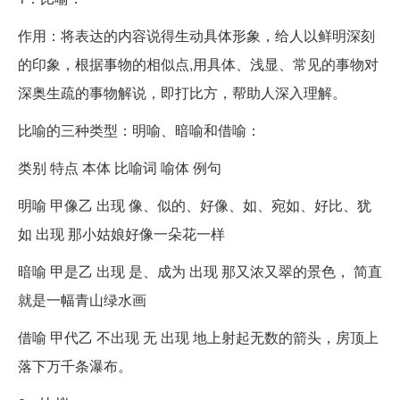
作用：将表达的内容说得生动具体形象，给人以鲜明深刻
的印象，根据事物的相似点,用具体、浅显、常见的事物对
深奥生疏的事物解说，即打比方，帮助人深入理解。
比喻的三种类型：明喻、暗喻和借喻：
类别 特点 本体 比喻词 喻体 例句
明喻 甲像乙 出现 像、似的、好像、如、宛如、好比、犹
如 出现 那小姑娘好像一朵花一样
暗喻 甲是乙 出现 是、成为 出现 那又浓又翠的景色， 简直
就是一幅青山绿水画
借喻 甲代乙 不出现 无 出现 地上射起无数的箭头，房顶上
落下万千条瀑布。