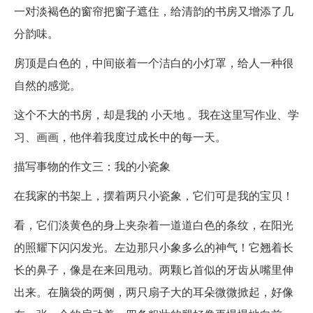
一对淡褐色的窗帘把窗子遮住，给清韵的书房又增添了几
分韵味。
房顶是白色的，中间嵌着一个洁白的小灯罩，给人一种很
自然的感觉。
这个不大的书房，却是我的 小天地 。我在这里写作业、学
习、画画，他伴着我度过成长中的每一天。
描写事物的作文三：我的小瓷象
在我家的书架上，摆着两只小瓷象，它们可是我的宝贝！
看，它们淡黄色的身上夹杂着一道道白色的条纹，在阳光
的照耀下闪闪发光。左边那只小象多么的神气！它翘着长
长的鼻子，像是在来回甩动。两颗匕首似的牙齿从嘴里伸
出来。在脑袋的两侧，两只扇子大的耳朵微微掀起，好像