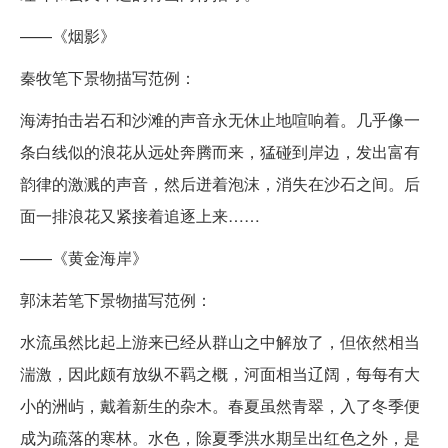
——《烟影》
秦牧笔下景物描写范例：
海涛拍击岩石和沙滩的声音永无休止地喧响着。几乎像一
条白线似的浪花从远处奔腾而来，猛碰到岸边，发出富有
韵律的激溅的声音，然后迸着泡沫，消失在沙石之间。后
面一排浪花又紧接着追逐上来……
——《黄金海岸》
郭沫若笔下景物描写范例：
水流虽然比起上游来已经从群山之中解放了，但依然相当
湍激，因此颇有放纵不羁之概，河面相当辽阔，每每有大
小的洲屿，戴着新生的杂木。春夏虽然青翠，入了冬季便
成为疏落的寒林。水色，除夏季洪水期呈出红色之外，是