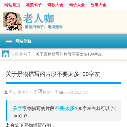
网站首页
唯美句子
诗歌大全
句子大全
故事大全
人生感悟
其他美文
美文欣赏
伤感文字
散文随笔
感人故事
句子分类
网站导航
>
唯美句子
>
关于景物描写的片段不要太多100字左
关于景物描写的片段不要太多100字左
唯美句子
网友:
唯美的句子
06-20 22:27:21
关于
不要
太多
景物描写的片段
100字左右就可以了(
⊙o⊙ )?
老舍笔下景物描写范例：