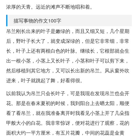
浓厚的天青。远近的滩声不断地唱和着。
描写事物的作文100字
吊兰刚长出来的叶子是嫩绿的，而且又细又短，几个星期
后，野叶子长大了，就变成深绿的，但是它非常细，非常
长，叶子上还有两根白色的叶脉。继续长，它根部就会生
出一根小茎，小茎上又长叶子，小茎和叶子可以剪下来，
然后移植到其它地方，又可以长出新的吊兰。风从窗外吹
进来，叶子就跳起了舞，好看得很。
以前我认为吊兰只会长叶子，可是我现在发现吊兰也会开
花。那是在春末夏初的时候，我到阳台上去晒太阳，顺便
看了看吊兰，就在我准备离开时我看见小茎上开了几朵指
甲般大小的白花。我非常惊讶，便对花进行了观察，花的
面积大约一平方厘米，有五片花瓣，中间的花蕊是金黄