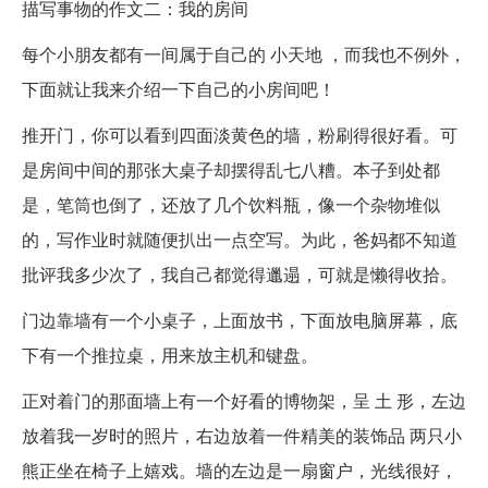
描写事物的作文二：我的房间
每个小朋友都有一间属于自己的 小天地 ，而我也不例外，
下面就让我来介绍一下自己的小房间吧！
推开门，你可以看到四面淡黄色的墙，粉刷得很好看。可
是房间中间的那张大桌子却摆得乱七八糟。本子到处都
是，笔筒也倒了，还放了几个饮料瓶，像一个杂物堆似
的，写作业时就随便扒出一点空写。为此，爸妈都不知道
批评我多少次了，我自己都觉得邋遢，可就是懒得收拾。
门边靠墙有一个小桌子，上面放书，下面放电脑屏幕，底
下有一个推拉桌，用来放主机和键盘。
正对着门的那面墙上有一个好看的博物架，呈 土 形，左边
放着我一岁时的照片，右边放着一件精美的装饰品 两只小
熊正坐在椅子上嬉戏。墙的左边是一扇窗户，光线很好，