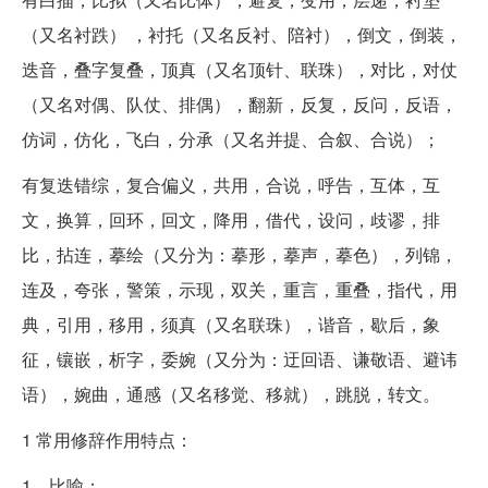
（又名衬跌） ，衬托（又名反衬、陪衬），倒文，倒装，
迭音，叠字复叠，顶真（又名顶针、联珠），对比，对仗
（又名对偶、队仗、排偶），翻新，反复，反问，反语，
仿词，仿化，飞白，分承（又名并提、合叙、合说）；
有复迭错综，复合偏义，共用，合说，呼告，互体，互
文，换算，回环，回文，降用，借代，设问，歧谬，排
比，拈连，摹绘（又分为：摹形，摹声，摹色），列锦，
连及，夸张，警策，示现，双关，重言，重叠，指代，用
典，引用，移用，须真（又名联珠），谐音，歇后，象
征，镶嵌，析字，委婉（又分为：迂回语、谦敬语、避讳
语），婉曲，通感（又名移觉、移就），跳脱，转文。
1 常用修辞作用特点：
1．比喻：