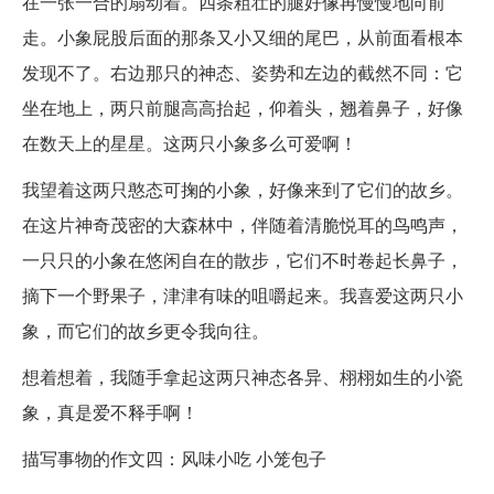
在一张一合的扇动着。四条粗壮的腿好像再慢慢地向前
走。小象屁股后面的那条又小又细的尾巴，从前面看根本
发现不了。右边那只的神态、姿势和左边的截然不同：它
坐在地上，两只前腿高高抬起，仰着头，翘着鼻子，好像
在数天上的星星。这两只小象多么可爱啊！
我望着这两只憨态可掬的小象，好像来到了它们的故乡。
在这片神奇茂密的大森林中，伴随着清脆悦耳的鸟鸣声，
一只只的小象在悠闲自在的散步，它们不时卷起长鼻子，
摘下一个野果子，津津有味的咀嚼起来。我喜爱这两只小
象，而它们的故乡更令我向往。
想着想着，我随手拿起这两只神态各异、栩栩如生的小瓷
象，真是爱不释手啊！
描写事物的作文四：风味小吃 小笼包子