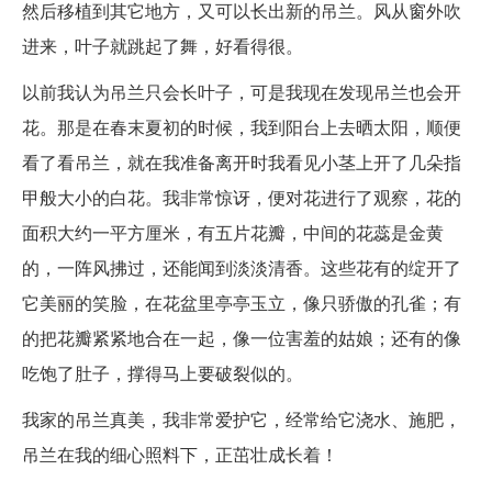
然后移植到其它地方，又可以长出新的吊兰。风从窗外吹
进来，叶子就跳起了舞，好看得很。
以前我认为吊兰只会长叶子，可是我现在发现吊兰也会开
花。那是在春末夏初的时候，我到阳台上去晒太阳，顺便
看了看吊兰，就在我准备离开时我看见小茎上开了几朵指
甲般大小的白花。我非常惊讶，便对花进行了观察，花的
面积大约一平方厘米，有五片花瓣，中间的花蕊是金黄
的，一阵风拂过，还能闻到淡淡清香。这些花有的绽开了
它美丽的笑脸，在花盆里亭亭玉立，像只骄傲的孔雀；有
的把花瓣紧紧地合在一起，像一位害羞的姑娘；还有的像
吃饱了肚子，撑得马上要破裂似的。
我家的吊兰真美，我非常爱护它，经常给它浇水、施肥，
吊兰在我的细心照料下，正茁壮成长着！