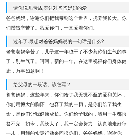
请你说几句话,表达对爸爸妈妈的爱
爸爸妈妈，谢谢你们把我带到这个世界，抚养我长大。你
们攒钱辛苦了。我爱你们，一直爱着你们。
过年了.最想对爸爸妈妈说的一句话是什么?
老爸老妈辛苦了，儿子这一年也干了不少惹你们生气的事
了，别生气了。呵呵，新的一年。在这里祝福你们身体健
康，万事如意啊！
给父母的一段话、该怎写？
爸爸妈妈，这些年来，你们给了我无微不至的爱和关怀，
你们用博大的胸怀，包容了我的一切，是你们给了我生
命，是你们让我健康成长。你们给予我的，我用一生都报
答不完。如今，我长大了，我一定会努力、认真地走好每
一步，用我的实际行动来回报你们。爸爸妈妈，谢谢你