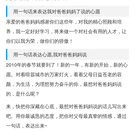
用一句话来表达我对爸爸妈妈了说的心愿
亲爱的爸爸妈妈感谢你们这些年，对我的精心照顾和培
养，我一定好好学习，将来做一个对社会有用的人才，让
你们以我为荣，做你们的骄傲！
用一句话表达心愿,我对爸爸妈妈说
2010年的春节就要到了！新的一年，有新的开始，新的心
愿。对着喧嚣城市的万家灯火，看着父母日益苍老的容
颜，为生活，为理想努力奋斗的你，最想对爸爸妈妈说
的，是什么呢？
来，快把你深藏在心底，最想对爸爸妈妈说的话儿写出来
吧。用你最诚恳的态度，把你对父母最真挚的情感，通过
一句话，表达出来~