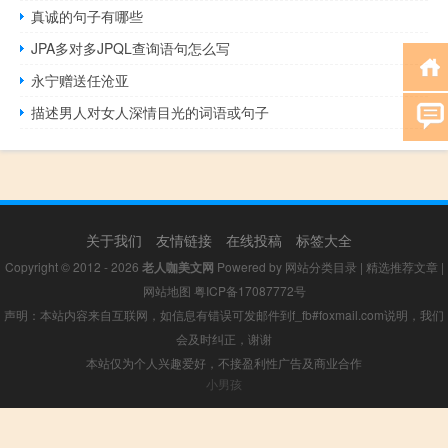
真诚的句子有哪些
JPA多对多JPQL查询语句怎么写
永宁赠送任沧亚
描述男人对女人深情目光的词语或句子
关于我们
友情链接
在线投稿
标签大全
Copyright © 2012 - 2026
老人咖美文网
Powered by
网站分类目录
|
精选推荐文章
|
网站地图
粤ICP备17087772号
声明：本站内容来自互联网，如信息有错误可发邮件到f_fb#foxmail.com说明，我们
会及时纠正，谢谢
本站仅为个人兴趣爱好，不接盈利性广告及商业合作
小男孩