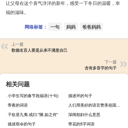
让父母在这个喜气洋洋的新年，感受一下冬日的温暖，幸
福的滋味。
网络标签：
一句
妈妈
爸爸妈妈
上一篇
歌德名言人要是从来不满意自己
下一篇
含有多音字的句子
相关问题
小学生写的春节祝福语(十句)
描述环的句子
带夜的词语
人们用美好的语言赞美祖国的大好河山
子欲居九夷.或曰:"陋,如之何"
深闺怨妇什么意思
描述雨伞的句子
带花的5字词语