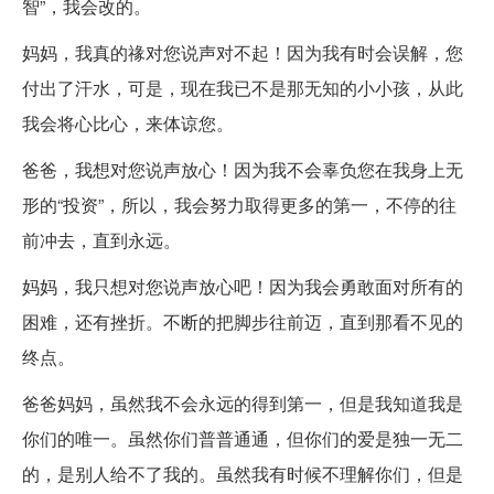
智”，我会改的。
妈妈，我真的禒对您说声对不起！因为我有时会误解，您
付出了汗水，可是，现在我已不是那无知的小小孩，从此
我会将心比心，来体谅您。
爸爸，我想对您说声放心！因为我不会辜负您在我身上无
形的“投资”，所以，我会努力取得更多的第一，不停的往
前冲去，直到永远。
妈妈，我只想对您说声放心吧！因为我会勇敢面对所有的
困难，还有挫折。不断的把脚步往前迈，直到那看不见的
终点。
爸爸妈妈，虽然我不会永远的得到第一，但是我知道我是
你们的唯一。虽然你们普普通通，但你们的爱是独一无二
的，是别人给不了我的。虽然我有时候不理解你们，但是