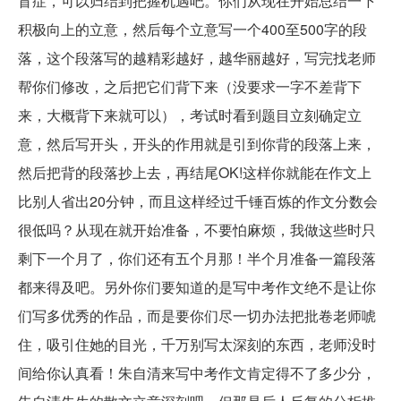
盲症，可以归结到把握机遇吧。你们从现在开始总结一下
积极向上的立意，然后每个立意写一个400至500字的段
落，这个段落写的越精彩越好，越华丽越好，写完找老师
帮你们修改，之后把它们背下来（没要求一字不差背下
来，大概背下来就可以），考试时看到题目立刻确定立
意，然后写开头，开头的作用就是引到你背的段落上来，
然后把背的段落抄上去，再结尾OK!这样你就能在作文上
比别人省出20分钟，而且这样经过千锤百炼的作文分数会
很低吗？从现在就开始准备，不要怕麻烦，我做这些时只
剩下一个月了，你们还有五个月那！半个月准备一篇段落
都来得及吧。另外你们要知道的是写中考作文绝不是让你
们写多优秀的作品，而是要你们尽一切办法把批卷老师唬
住，吸引住她的目光，千万别写太深刻的东西，老师没时
间给你认真看！朱自清来写中考作文肯定得不了多少分，