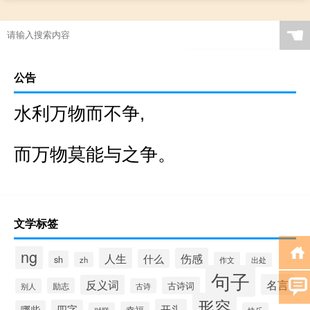
☚
公告
水利万物而不争,
而万物莫能与之争。
文学标签
ng
人生
伤感
什么
sh
zh
作文
出处
句子
名言
反义词
古诗词
励志
别人
古诗
形容
开头
四字
哪些
幸福
对联
快乐