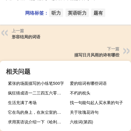
网络标签：
听力
英语听力
题有
上一篇
形容结局的词语
下一篇
描写日月风雨的诗有哪些
相关问题
紧张的场面描写的小练笔500字
爱的组词有哪些词语
疯狂猜成语一二三四五六零九是什么成语
不朽的枕头
生活充满了考场
找一句能勾起人买水果的句子
它在鸟的身上，在灰尘室的高处
关于玫瑰花诗句
求用英语说介绍一下《哈利波特》里赫敏
六枝词(第四)