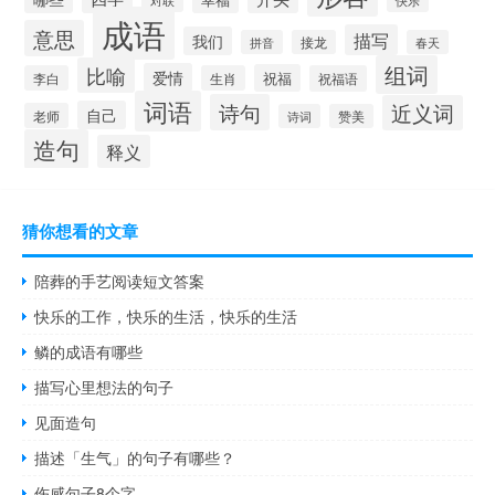
成语
意思
描写
我们
拼音
接龙
春天
组词
比喻
爱情
祝福
李白
生肖
祝福语
词语
诗句
近义词
自己
老师
诗词
赞美
造句
释义
猜你想看的文章
陪葬的手艺阅读短文答案
快乐的工作，快乐的生活，快乐的生活
鳞的成语有哪些
描写心里想法的句子
见面造句
描述「生气」的句子有哪些？
伤感句子8个字