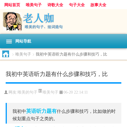
网站首页
唯美句子
诗歌大全
句子大全
故事大全
人生感悟
其他美文
美文欣赏
伤感文字
散文随笔
感人故事
句子分类
网站导航
>
唯美句子
>
我初中英语听力题有什么步骤和技巧，比
我初中英语听力题有什么步骤和技巧，比
唯美句子
网友:
唯美的句子
06-20 22:14:11
英语听力
题有
我初中
什么步骤和技巧，比如做的时
候划重点句子之类的。