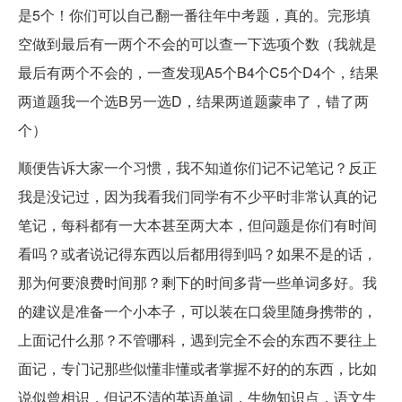
是5个！你们可以自己翻一番往年中考题，真的。完形填
空做到最后有一两个不会的可以查一下选项个数（我就是
最后有两个不会的，一查发现A5个B4个C5个D4个，结果
两道题我一个选B另一选D，结果两道题蒙串了，错了两
个）
顺便告诉大家一个习惯，我不知道你们记不记笔记？反正
我是没记过，因为我看我们同学有不少平时非常认真的记
笔记，每科都有一大本甚至两大本，但问题是你们有时间
看吗？或者说记得东西以后都用得到吗？如果不是的话，
那为何要浪费时间那？剩下的时间多背一些单词多好。我
的建议是准备一个小本子，可以装在口袋里随身携带的，
上面记什么那？不管哪科，遇到完全不会的东西不要往上
面记，专门记那些似懂非懂或者掌握不好的的东西，比如
说似曾相识，但记不清的英语单词，生物知识点，语文生