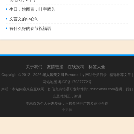
生日，姚图青，叶宇腾芳
文言文的中心句
有什么好的春节祝福语
关于我们
友情链接
在线投稿
标签大全
Copyright © 2012 - 2026
老人咖美文网
Powered by
网站分类目录
|
精选推荐文章
|
网站地图
粤ICP备17087772号
声明：本站内容来自互联网，如信息有错误可发邮件到f_fb#foxmail.com说明，我们
会及时纠正，谢谢
本站仅为个人兴趣爱好，不接盈利性广告及商业合作
小男孩