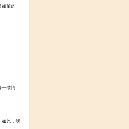
淡如菊的
携一缕情
。如此，我