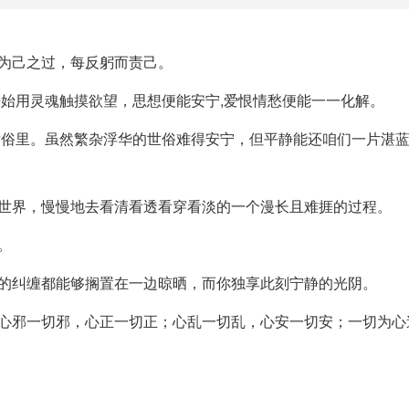
为己之过，每反躬而责己。
开始用灵魂触摸欲望，思想便能安宁,爱恨情愁便能一一化解。
世俗里。虽然繁杂浮华的世俗难得安宁，但平静能还咱们一片湛蓝
的世界，慢慢地去看清看透看穿看淡的一个漫长且难捱的过程。
。
往的纠缠都能够搁置在一边晾晒，而你独享此刻宁静的光阴。
；心邪一切邪，心正一切正；心乱一切乱，心安一切安；一切为心