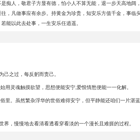
不是痴人，敬君子方显有德，怕小人不算无能，退一步天高地阔
重往，凡做事应有余步。持黄金为珍贵，知安乐方值千金，事临
。若能以此去处事，一生安乐任逍遥。
为己之过，每反躬而责己。
开始用灵魂触摸欲望，思想便能安宁,爱恨情愁便能一一化解。
世俗里。虽然繁杂浮华的世俗难得安宁，但平静能还咱们一片湛蓝
的世界，慢慢地去看清看透看穿看淡的一个漫长且难捱的过程。