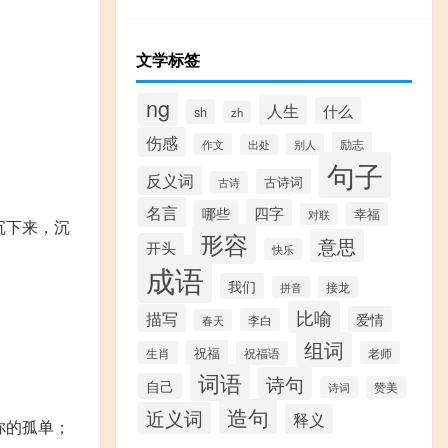
文学标签
ng
人生
什么
sh
zh
伤感
励志
作文
别人
出处
句子
反义词
古诗词
古诗
名言
四字
哪些
幸福
对联
沉下来，沉
形容
意思
开头
快乐
成语
我们
拼音
接龙
比喻
描写
爱情
李白
春天
组词
祝福
生肖
祝福语
老师
词语
诗句
自己
诗词
赞美
造句
近义词
释义
你的孤单；