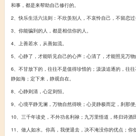
和事，都是来帮助自己修行的。
2、快乐生活六法则：不欣羡别人，不哀怜自己，不留恋过
3、你能骗到的人，都是相信你的人。
4、上善若水，从善如流。
5、心静了，才能听见自己的心声；心清了，才能照见万物
6、不甘放下的，往往不是值得珍惜的；汲汲追逐的，往往
静如海；定下来，静观自在。
8、心静则清，心定则恒。
9、心境平静无澜，万物自然得映；心灵静极而定，刹那便
10、三千年读史，不外功名利禄；九万里悟道，终归诗酒
11、做人如水。你高，我便退去，决不淹没你的优点；你