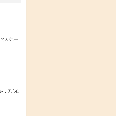
的天空,一
造，无心自