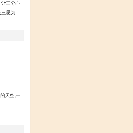
，让三分心
头三思为
的天空,一