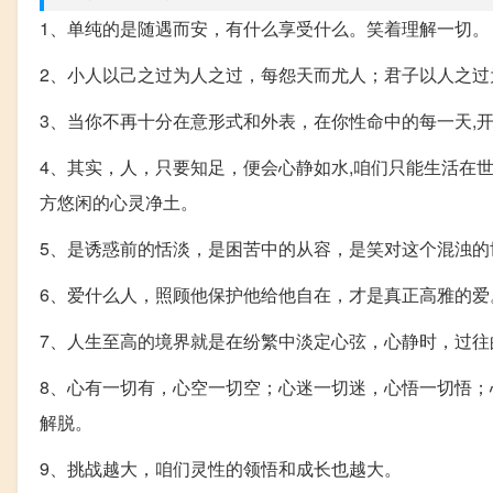
1、单纯的是随遇而安，有什么享受什么。笑着理解一切。
2、小人以己之过为人之过，每怨天而尤人；君子以人之过
3、当你不再十分在意形式和外表，在你性命中的每一天,
4、其实，人，只要知足，便会心静如水,咱们只能生活在
方悠闲的心灵净土。
5、是诱惑前的恬淡，是困苦中的从容，是笑对这个混浊
6、爱什么人，照顾他保护他给他自在，才是真正高雅的爱
7、人生至高的境界就是在纷繁中淡定心弦，心静时，过
8、心有一切有，心空一切空；心迷一切迷，心悟一切悟
解脱。
9、挑战越大，咱们灵性的领悟和成长也越大。