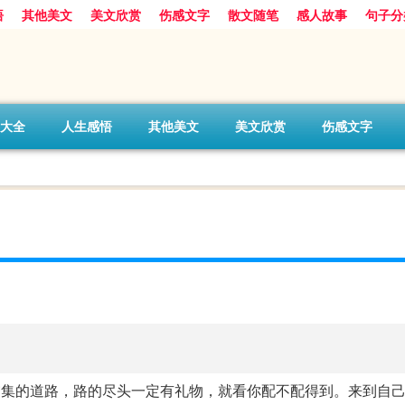
悟
其他美文
美文欣赏
伤感文字
散文随笔
感人故事
句子分
大全
人生感悟
其他美文
美文欣赏
伤感文字
交集的道路，路的尽头一定有礼物，就看你配不配得到。来到自