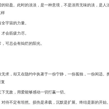
雪的轻盈。此时的淡淡，是一种意境，不是淡而无味的淡，是人
这样
有全宇宙的力量。
，才会筋疲力尽。
常，可总会有灿烂的阳光。
欲无求，却又在隐约中执著于一份宁静，一份孤独，一份闲适。
重复
天下无敌，用爱能够感动一切打赢一切。
，对待不定有坦然。损伤是承载，沉默是扩展。终结是新的开始