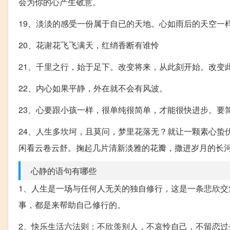
会为你的心产生敬意。
19、淡淡的感受一份属于自已的天地。心如雨后的天空一
20、花谢花飞飞满天，红绡香断有谁怜
21、千里之行，始于足下。改变将来，从此刻开始。改变
22、内心如果平静，外在就不会有风波。
23、心要跟小孩一样，很单纯很简单，才能很快进步。要
24、人生多坎坷，且莫问，梦里花落无？就让一颗素心蛰
闲看云卷云舒。掬起几片清新淡雅的花瓣，撒进岁月的长
心静的语句有哪些
1、人生是一场与任何人无关的独自修行，这是一条悲欣
事，都是来帮助自己修行的。
2、快乐生活六法则：不欣羡别人，不哀怜自己，不留恋过