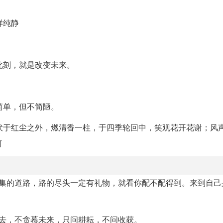
样纯静
此刻，就是改变未来。
简单，但不简陋。
伏于红尘之外，燃清香一柱，于四季轮回中，笑观花开花谢；风
河
交集的道路，路的尽头一定有礼物，就看你配不配得到。来到自己
去，不贪慕未来，只问耕耘，不问收获。