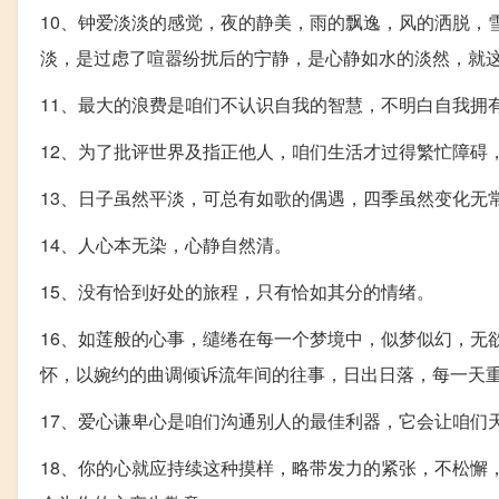
10、钟爱淡淡的感觉，夜的静美，雨的飘逸，风的洒脱，
淡，是过虑了喧嚣纷扰后的宁静，是心静如水的淡然，就
11、最大的浪费是咱们不认识自我的智慧，不明白自我拥
12、为了批评世界及指正他人，咱们生活才过得繁忙障碍
13、日子虽然平淡，可总有如歌的偶遇，四季虽然变化无
14、人心本无染，心静自然清。
15、没有恰到好处的旅程，只有恰如其分的情绪。
16、如莲般的心事，缱绻在每一个梦境中，似梦似幻，无
怀，以婉约的曲调倾诉流年间的往事，日出日落，每一天
17、爱心谦卑心是咱们沟通别人的最佳利器，它会让咱们
18、你的心就应持续这种摸样，略带发力的紧张，不松懈