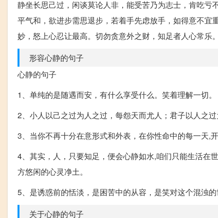
静坐长思己过，闲谈莫论人非，能受苦乃为志士，肯吃亏
平气和，欲进步需思退步，若着手先虑放手，如得意不宜
妙，怒上心忍让最高。切勿贪意外之财，知足者人心常乐
形容心静的句子
心静的句子
1、单纯的是随遇而安，有什么享受什么。笑着理解一切。
2、小人以己之过为人之过，每怨天而尤人；君子以人之过
3、当你不再十分在意形式和外表，在你性命中的每一天,
4、其实，人，只要知足，便会心静如水,咱们只能生活在
方悠闲的心灵净土。
5、是诱惑前的恬淡，是困苦中的从容，是笑对这个混浊
关于心静的句子