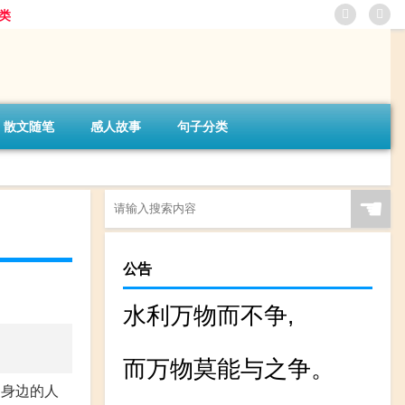
类
散文随笔
感人故事
句子分类
☚
公告
水利万物而不争,
而万物莫能与之争。
己身边的人