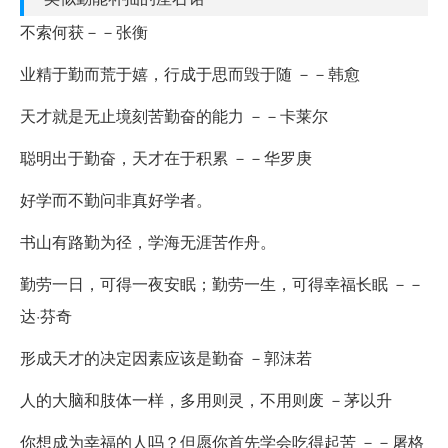
不索何获－－张衡
业精于勤而荒于嬉，行成于思而毁于随 －－韩愈
天才就是无止境刻苦勤奋的能力 －－卡莱尔
聪明出于勤奋，天才在于积累 －－华罗庚
好学而不勤问非真好学者。
书山有路勤为径，学海无涯苦作舟。
勤劳一日，可得一夜安眠；勤劳一生，可得幸福长眠 －－
达·芬奇
形成天才的决定因素应该是勤奋 －郭沫若
人的大脑和肢体一样，多用则灵，不用则废 －茅以升
你想成为幸福的人吗？但愿你首先学会吃得起苦 －－屠格