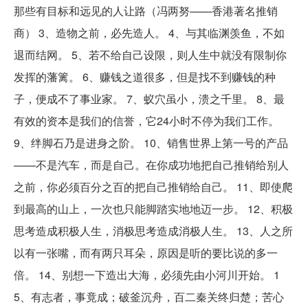
那些有目标和远见的人让路（冯两努——香港著名推销
商） 3、造物之前，必先造人。 4、与其临渊羡鱼，不如
退而结网。 5、若不给自己设限，则人生中就没有限制你
发挥的藩篱。 6、赚钱之道很多，但是找不到赚钱的种
子，便成不了事业家。 7、蚁穴虽小，溃之千里。 8、最
有效的资本是我们的信誉，它24小时不停为我们工作。
9、绊脚石乃是进身之阶。 10、销售世界上第一号的产品
——不是汽车，而是自己。在你成功地把自己推销给别人
之前，你必须百分之百的把自己推销给自己。 11、即使爬
到最高的山上，一次也只能脚踏实地地迈一步。 12、积极
思考造成积极人生，消极思考造成消极人生。 13、人之所
以有一张嘴，而有两只耳朵，原因是听的要比说的多一
倍。 14、别想一下造出大海，必须先由小河川开始。 1
5、有志者，事竟成；破釜沉舟，百二秦关终归楚；苦心