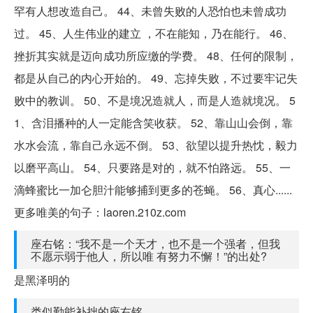
罕有人想改造自己。 44、未曾失败的人恐怕也未曾成功
过。 45、人生伟业的建立 ，不在能知，乃在能行。 46、
挫折其实就是迈向成功所应缴的学费。 48、任何的限制，
都是从自己的内心开始的。 49、忘掉失败，不过要牢记失
败中的教训。 50、不是境况造就人，而是人造就境况。 5
1、含泪播种的人一定能含笑收获。 52、靠山山会倒，靠
水水会流，靠自己永远不倒。 53、欲望以提升热忱，毅力
以磨平高山。 54、只要路是对的，就不怕路远。 55、一
滴蜂蜜比一加仑胆汁能够捕到更多的苍蝇。 56、真心......
更多唯美的句子：laoren.210z.com
座右铭：“我不是一个天才，也不是一个强者，但我
不愿示弱于他人，所以唯 有努力不懈！”的出处?
是黑泽明的
类似勤能补拙的座右铭