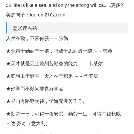
32, life is like a sea, and only the strong will ca......更多唯
美的句子：laoren.210z.com
急求座右铭
人生在勤，不索何获－－张衡
★业精于勤而荒于嬉，行成于思而毁于随 －－韩愈
★天才就是无止境刻苦勤奋的能力 －－卡莱尔
★聪明出于勤奋，天才在于积累 －－华罗庚
★好学而不勤问非真好学者。
★书山有路勤为径，学海无涯苦作舟。
★勤劳一日，可得一夜安眠；勤劳一生，可得幸福长眠 －
－达·芬奇（意大利）