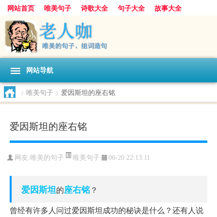
网站首页
唯美句子
诗歌大全
句子大全
故事大全
人生感悟
其他美文
美文欣赏
伤感文字
散文随笔
感人故事
句子分类
网站导航
>
唯美句子
>
爱因斯坦的座右铭
爱因斯坦的座右铭
唯美句子
网友:
唯美的句子
06-20 22:13:11
爱因斯坦
座右铭
的
？
曾经有许多人问过爱因斯坦成功的秘诀是什么？还有人说