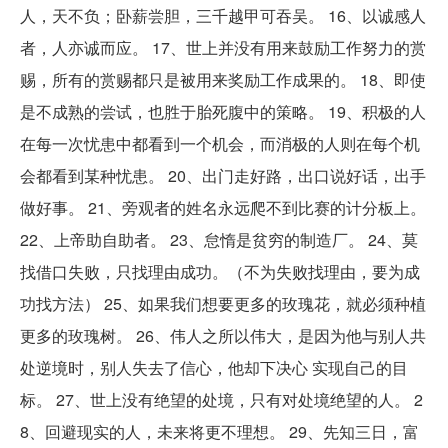
人，天不负；卧薪尝胆，三千越甲可吞吴。 16、以诚感人
者，人亦诚而应。 17、世上并没有用来鼓励工作努力的赏
赐，所有的赏赐都只是被用来奖励工作成果的。 18、即使
是不成熟的尝试，也胜于胎死腹中的策略。 19、积极的人
在每一次忧患中都看到一个机会，而消极的人则在每个机
会都看到某种忧患。 20、出门走好路，出口说好话，出手
做好事。 21、旁观者的姓名永远爬不到比赛的计分板上。
22、上帝助自助者。 23、怠惰是贫穷的制造厂。 24、莫
找借口失败，只找理由成功。（不为失败找理由，要为成
功找方法） 25、如果我们想要更多的玫瑰花，就必须种植
更多的玫瑰树。 26、伟人之所以伟大，是因为他与别人共
处逆境时，别人失去了信心，他却下决心 实现自己的目
标。 27、世上没有绝望的处境，只有对处境绝望的人。 2
8、回避现实的人，未来将更不理想。 29、先知三日，富