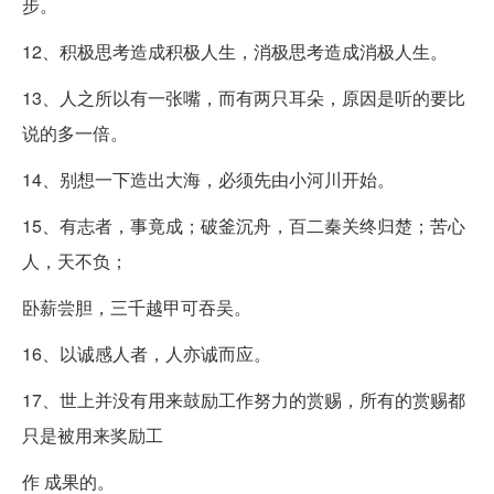
步。
12、积极思考造成积极人生，消极思考造成消极人生。
13、人之所以有一张嘴，而有两只耳朵，原因是听的要比
说的多一倍。
14、别想一下造出大海，必须先由小河川开始。
15、有志者，事竟成；破釜沉舟，百二秦关终归楚；苦心
人，天不负；
卧薪尝胆，三千越甲可吞吴。
16、以诚感人者，人亦诚而应。
17、世上并没有用来鼓励工作努力的赏赐，所有的赏赐都
只是被用来奖励工
作 成果的。