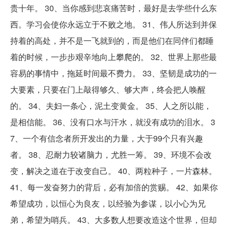
贵十年。 30、当你感到悲哀痛苦时，最好是去学些什么东
西。学习会使你永远立于不败之地。 31、伟人所达到并保
持着的高处，并不是一飞就到的，而是他们在同伴们都睡
着的时候，一步步艰辛地向上攀爬的。 32、世界上那些最
容易的事情中，拖延时间最不费力。 33、坚韧是成功的一
大要素，只要在门上敲得够久、够大声，终会把人唤醒
的。 34、夫妇一条心，泥土变黄金。 35、人之所以能，
是相信能。 36、没有口水与汗水，就没有成功的泪水。 3
7、一个有信念者所开发出的力量，大于99个只有兴趣
者。 38、忍耐力较诸脑力，尤胜一筹。 39、环境不会改
变，解决之道在于改变自己。 40、两粒种子，一片森林。
41、每一发奋努力的背后，必有加倍的赏赐。 42、如果你
希望成功，以恒心为良友，以经验为参谋，以小心为兄
弟，希望为哨兵。 43、大多数人想要改造这个世界，但却