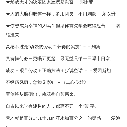
★形成天才的决定因素应该是勤奋 －郭沫若
★人的大脑和肢体一样，多用则灵，不用则废 －茅以升
★你想成为幸福的人吗？但愿你首先学会吃得起苦 －－屠
格涅夫
灵感不过是“顽强的劳动而获得的奖赏” －－列宾
贵有恒何必三更眠五更起，最无益只怕一日曝十日寒。
成功＝艰苦劳动＋正确方法＋少说空话 －－爱因斯坦
不经历风雨，怎能见彩虹 －《真心英雄》
宝剑锋从磨砺出，梅花香自苦寒来。
自古以来学有建树的人，都离不开一个“苦”字。
天才就是百分之九十九的汗水加百分之一的灵感 －－爱迪
生