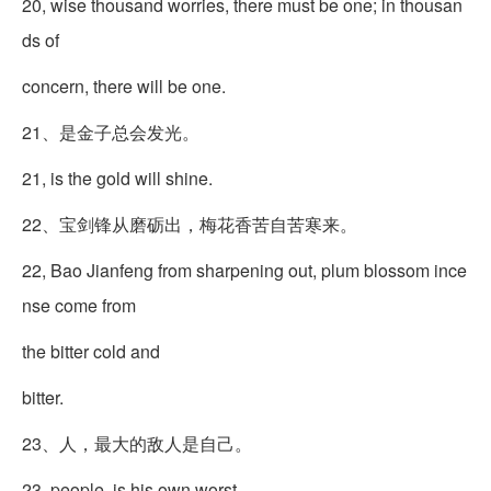
20, wise thousand worries, there must be one; in thousan
ds of
concern, there will be one.
21、是金子总会发光。
21, is the gold will shine.
22、宝剑锋从磨砺出，梅花香苦自苦寒来。
22, Bao Jianfeng from sharpening out, plum blossom ince
nse come from
the bitter cold and
bitter.
23、人，最大的敌人是自己。
23, people, is his own worst