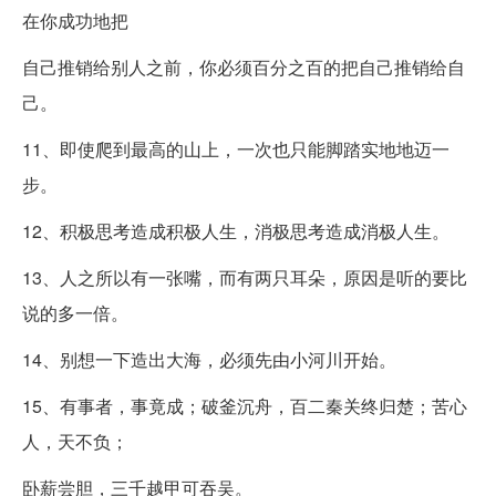
在你成功地把
自己推销给别人之前，你必须百分之百的把自己推销给自
己。
11、即使爬到最高的山上，一次也只能脚踏实地地迈一
步。
12、积极思考造成积极人生，消极思考造成消极人生。
13、人之所以有一张嘴，而有两只耳朵，原因是听的要比
说的多一倍。
14、别想一下造出大海，必须先由小河川开始。
15、有事者，事竟成；破釜沉舟，百二秦关终归楚；苦心
人，天不负；
卧薪尝胆，三千越甲可吞吴。