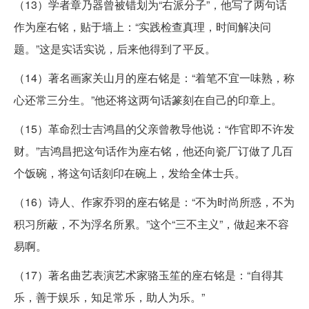
（13）学者章乃器曾被错划为“右派分子”，他写了两句话
作为座右铭，贴于墙上：“实践检查真理，时间解决问
题。”这是实话实说，后来他得到了平反。
（14）著名画家关山月的座右铭是：“着笔不宜一味熟，称
心还常三分生。”他还将这两句话篆刻在自己的印章上。
（15）革命烈士吉鸿昌的父亲曾教导他说：“作官即不许发
财。”吉鸿昌把这句话作为座右铭，他还向瓷厂订做了几百
个饭碗，将这句话刻印在碗上，发给全体士兵。
（16）诗人、作家乔羽的座右铭是：“不为时尚所惑，不为
积习所蔽，不为浮名所累。”这个“三不主义”，做起来不容
易啊。
（17）著名曲艺表演艺术家骆玉笙的座右铭是：“自得其
乐，善于娱乐，知足常乐，助人为乐。”