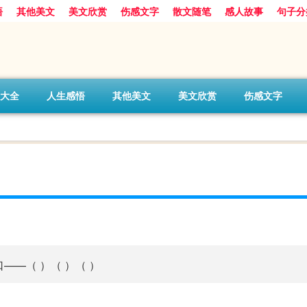
悟
其他美文
美文欣赏
伤感文字
散文随笔
感人故事
句子分
大全
人生感悟
其他美文
美文欣赏
伤感文字
——（ ）（ ）（ ）