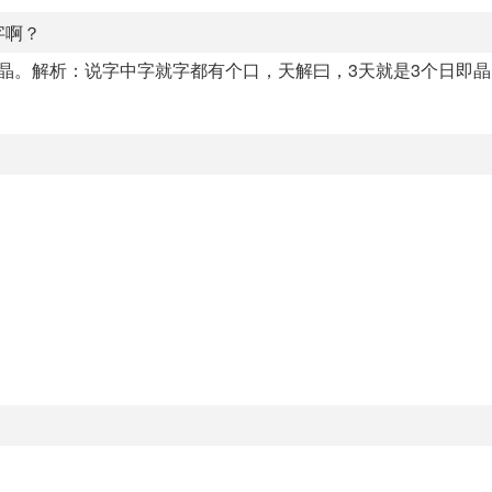
字啊？
晶。解析：说字中字就字都有个口，天解曰，3天就是3个日即