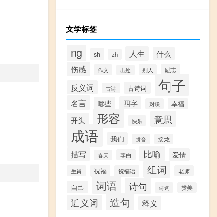
文学标签
ng
人生
什么
sh
zh
伤感
励志
作文
别人
出处
句子
反义词
古诗词
古诗
名言
四字
哪些
幸福
对联
形容
意思
开头
快乐
成语
我们
拼音
接龙
比喻
描写
爱情
李白
春天
组词
祝福
生肖
祝福语
老师
词语
诗句
自己
诗词
赞美
造句
近义词
释义