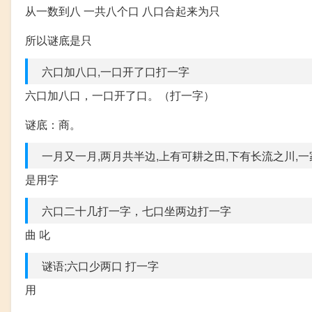
从一数到八 一共八个口 八口合起来为只
所以谜底是只
六口加八口,一口开了口打一字
六口加八口，一口开了口。（打一字）
谜底：商。
一月又一月,两月共半边,上有可耕之田,下有长流之川,一
是用字
六口二十几打一字，七口坐两边打一字
曲 叱
谜语;六口少两口 打一字
用