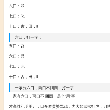
六口：晶
七口：叱
十口：古，田，叶
六口，打一字：
五口：吾
六口：晶
七口：叱
十口：古，田，叶
一家分六口，两口不团圆，打一字
一家有六口，两口不 团圆：是个“用”字
才高胜孔明用计，口多赛黄婆骂鸡，力大如武忪打虎，刀快