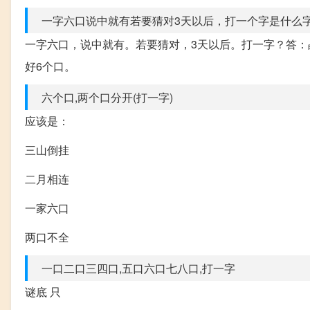
一字六口说中就有若要猜对3天以后，打一个字是什么
一字六口，说中就有。若要猜对，3天以后。打一字？答：
好6个口。
六个口,两个口分开(打一字)
应该是：
三山倒挂
二月相连
一家六口
两口不全
一口二口三四口,五口六口七八口,打一字
谜底 只