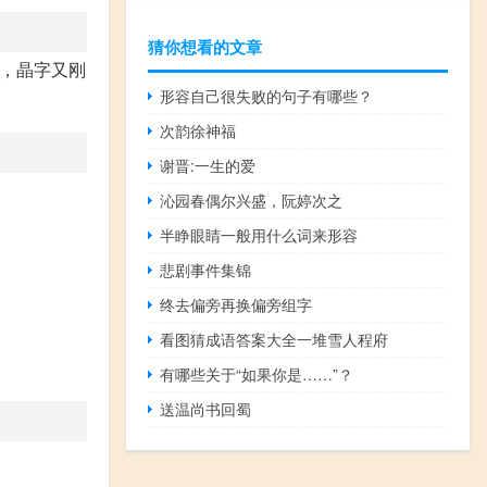
猜你想看的文章
晶，晶字又刚
形容自己很失败的句子有哪些？
次韵徐神福
谢晋:一生的爱
沁园春偶尔兴盛，阮婷次之
半睁眼睛一般用什么词来形容
悲剧事件集锦
终去偏旁再换偏旁组字
看图猜成语答案大全一堆雪人程府
有哪些关于“如果你是……”？
送温尚书回蜀