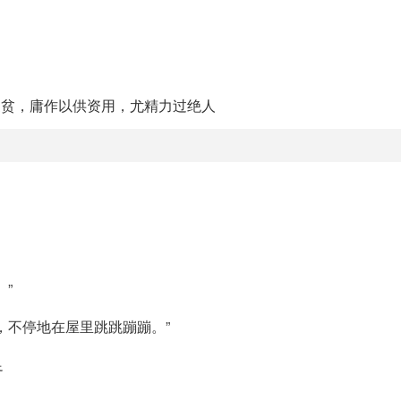
家贫，庸作以供资用，尤精力过绝人
”
，不停地在屋里跳跳蹦蹦。”
足