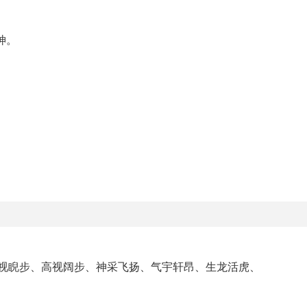
神。
高视睨步、高视阔步、神采飞扬、气宇轩昂、生龙活虎、