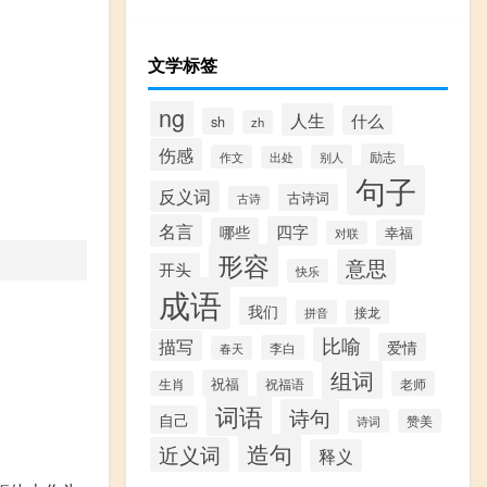
文学标签
ng
人生
什么
sh
zh
伤感
励志
作文
别人
出处
句子
反义词
古诗词
古诗
名言
四字
哪些
幸福
对联
形容
意思
开头
快乐
成语
我们
拼音
接龙
比喻
描写
爱情
李白
春天
组词
祝福
生肖
祝福语
老师
词语
诗句
自己
诗词
赞美
造句
近义词
释义