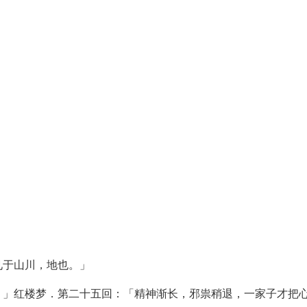
见于山川，地也。」
。」红楼梦．第二十五回：「精神渐长，邪祟稍退，一家子才把