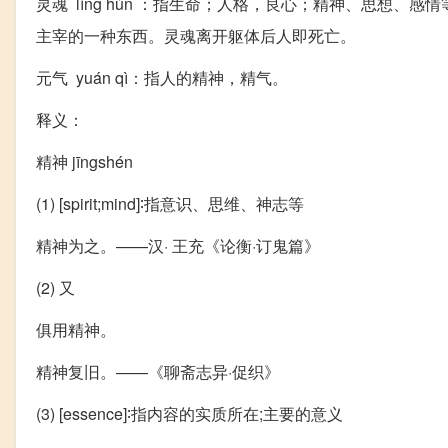
灵魂 líng hún ：指生命；人格，良心；精神、思想
主宰的一种东西。灵魂离开躯体后人即死亡。
元气 yuán qì：指人的精神，精气。
释义：
精神 jīngshén
(1) [spirit;mind]∶指意识、思维、神志等
精神为之。——汉· 王充《论衡·订鬼篇》
(2) 又
俱用精神。
精神复旧。——《聊斋志异·促织》
(3) [essence]∶指内容的实质所在;主要的意义