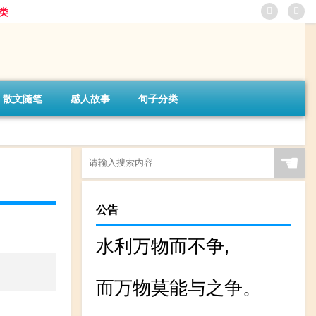
类
散文随笔
感人故事
句子分类
☚
公告
水利万物而不争,
而万物莫能与之争。