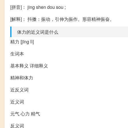
[拼音]： jing shen dou sou ;
[解释]： 抖擞：振动，引伸为振作。形容精神振奋。
体力的近义词是什么
精力 [jīng lì]
生词本
基本释义 详细释义
精神和体力
近反义词
近义词
元气 心力 精气
反义词