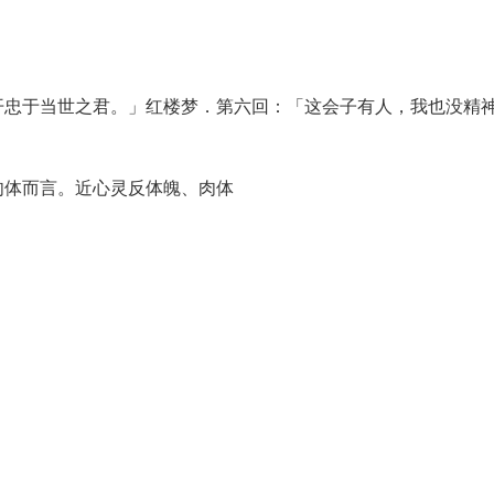
开忠于当世之君。」红楼梦．第六回：「这会子有人，我也没精
肉体而言。近心灵反体魄、肉体