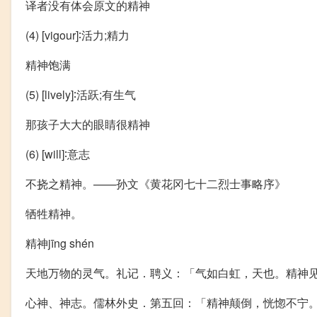
译者没有体会原文的精神
(4) [vigour]∶活力;精力
精神饱满
(5) [lively]∶活跃;有生气
那孩子大大的眼睛很精神
(6) [will]∶意志
不挠之精神。——孙文《黄花冈七十二烈士事略序》
牺牲精神。
精神jīng shén
天地万物的灵气。礼记．聘义：「气如白虹，天也。精神
心神、神志。儒林外史．第五回：「精神颠倒，恍惚不宁