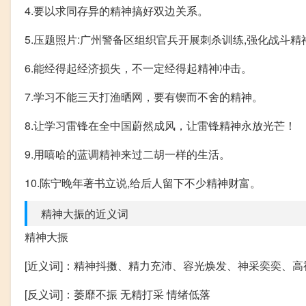
4.要以求同存异的精神搞好双边关系。
5.压题照片:广州警备区组织官兵开展刺杀训练,强化战斗精
6.能经得起经济损失，不一定经得起精神冲击。
7.学习不能三天打渔晒网，要有锲而不舍的精神。
8.让学习雷锋在全中国蔚然成风，让雷锋精神永放光芒！
9.用嘻哈的蓝调精神来过二胡一样的生活。
10.陈宁晚年著书立说,给后人留下不少精神财富。
精神大振的近义词
精神大振
[近义词]：精神抖擞、精力充沛、容光焕发、神采奕奕、
[反义词]：萎靡不振 无精打采 情绪低落