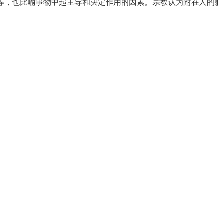
、感情等，也比喻事物中起主导和决定作用的因素。宗教认为附在人