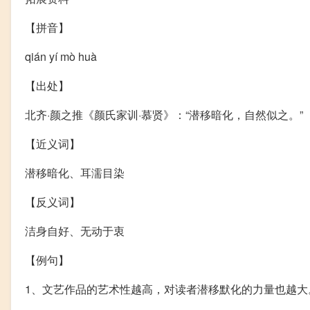
【拼音】
qián yí mò huà
【出处】
北齐·颜之推《颜氏家训·慕贤》：“潜移暗化，自然似之。”
【近义词】
潜移暗化、耳濡目染
【反义词】
洁身自好、无动于衷
【例句】
1、文艺作品的艺术性越高，对读者潜移默化的力量也越大