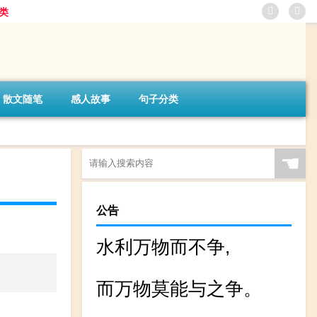
类
散文随笔
感人故事
句子分类
☚
公告
水利万物而不争,
而万物莫能与之争。