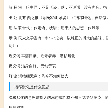
解 释 潜：暗中同，不见形迹；默：不说话，没有声音。
出 处 北齐·颜之推《颜氏家训·慕贤》：“潜移暗化，自然似
用 法 联合式；作定语、状语；用于人的思想、作风等
示 例 民众文学当有一种“～”之功，以纯正的博大的趣味
论》）
近义词 耳濡目染、近朱者赤、潜移暗化
反义词 洁身自好、无动于衷
灯 谜 润物细无声；陶令不知何处支
潜移默化是什么意思
潜移默化的意思是指人的思想或性格不知不觉受到感染、
拓展资料