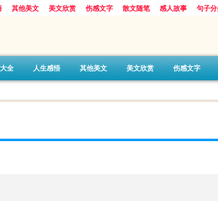
悟
其他美文
美文欣赏
伤感文字
散文随笔
感人故事
句子分
大全
人生感悟
其他美文
美文欣赏
伤感文字