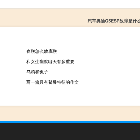
汽车奥迪Q5ESP故障是什
春联怎么放底联
和女生幽默聊天有多重要
乌鸦和兔子
写一篇具有饕餮特征的作文