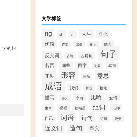
文学标签
ng
人生
什么
sh
zh
伤感
励志
作文
别人
出处
文学的讨
句子
反义词
古诗词
古诗
名言
四字
哪些
幸福
对联
形容
意思
开头
快乐
成语
我们
拼音
接龙
比喻
描写
爱情
李白
春天
组词
祝福
生肖
祝福语
老师
词语
诗句
自己
诗词
赞美
造句
近义词
释义