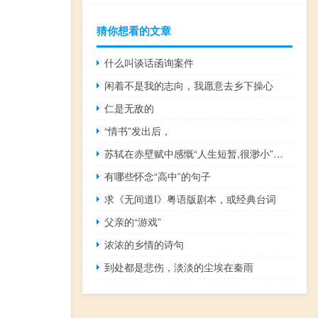
猜你想看的文章
什么叫谈话函询案件
闲着不是我的志向，我愿意去乡下操心
仁是无敌的
“情书”发出后，
苏轼在赤壁赋中感慨“人生短暂,很渺小”的句子是
有哪些怀念“高中”的句子
求《无间道I》粤语版剧本，或经典台词
父亲的“游戏”
浓浓的乡情的诗句
到处都是悲伤，淡淡的尘埃在秦雨