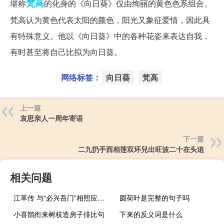
梵高
堪称
的化身的《向日葵》仅由绚丽的黄色色系组合。
梵高认为黄色代表太阳的颜色，阳光又象征爱情，因此具
有特殊意义。他以《向日葵》中的各种花姿来表达自我，
有时甚至将自己比拟为向日葵。
网络标签：
向日葵
梵高
上一篇
哀思亲人一周年寄语
下一篇
二九扔手西相莲双环兒出旺波二十在头追
相关问题
江革传 与“必兴吾门”相照应的句子是什么
圆荷叶是完整的句子吗
小喜鹊衔来树枝造房子排比句
下来的反义词是什么