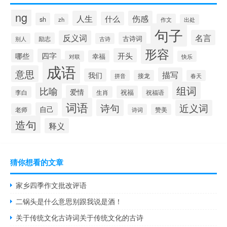
ng
人生
伤感
什么
sh
zh
作文
出处
句子
名言
反义词
古诗词
励志
别人
古诗
形容
开头
四字
哪些
幸福
对联
快乐
成语
意思
描写
我们
拼音
接龙
春天
组词
比喻
爱情
祝福
李白
生肖
祝福语
词语
诗句
近义词
自己
老师
诗词
赞美
造句
释义
猜你想看的文章
家乡四季作文批改评语
二锅头是什么意思别跟我说是酒！
关于传统文化古诗词关于传统文化的古诗