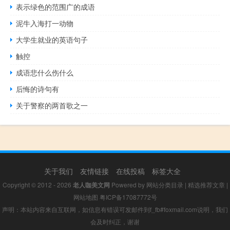
表示绿色的范围广的成语
泥牛入海打一动物
大学生就业的英语句子
触控
成语悲什么伤什么
后悔的诗句有
关于警察的两首歌之一
关于我们
友情链接
在线投稿
标签大全
Copyright © 2012 - 2026
老人咖美文网
Powered by
网站分类目录
|
精选推荐文章
|
网站地图
粤ICP备17087772号
声明：本站内容来自互联网，如信息有错误可发邮件到f_fb#foxmail.com说明，我们
会及时纠正，谢谢