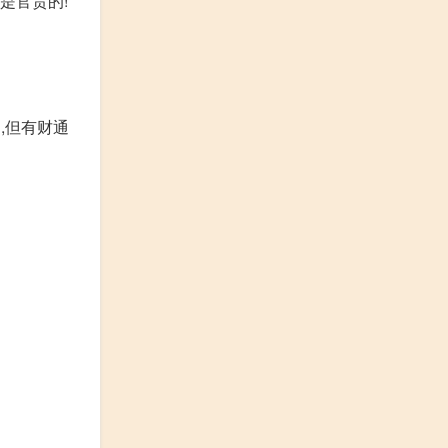
是官贵的!
,但有财通