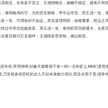
辰戌相见，女命多不宜之，主感情晚生，婚姻不稳定，难免不和
造，身弱格局尚可，为伤官生财格，早中运辛苦。而壬戌一造，
癸亥一造，可谓命好不如运，其实道理明然，命格重要，然运之
夫经过辛苦后也能发富。而壬戌一造，食伤旺而无财通关，夫星
造夫妻宫都与它支相绊，主感情多受牵制，难以称意。
容,哭哭啼啼,好象天都要塌下来一样(--没有贬义,MM们多愁善感
,乃至很多伤官旺的女人不但本身能力突出,而且夫荣子贵;现举