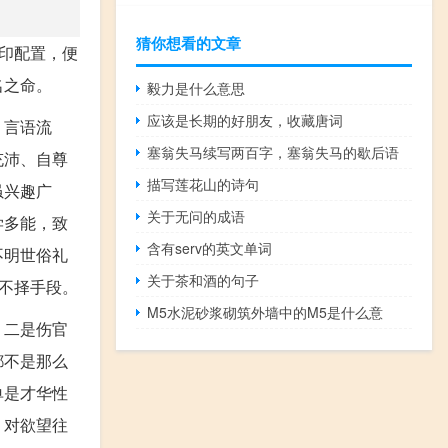
猜你想看的文章
印配置，便
名之命。
毅力是什么意思
应该是长期的好朋友，收藏唐词
、言语流
塞翁失马续写两百字，塞翁失马的歇后语
充沛、自尊
描写莲花山的诗句
虽兴趣广
关于无问的成语
学多能，致
含有serv的英文单词
不明世俗礼
关于茶和酒的句子
不择手段。
M5水泥砂浆砌筑外墙中的M5是什么意
，二是伤官
都不是那么
单是才华性
，对欲望往