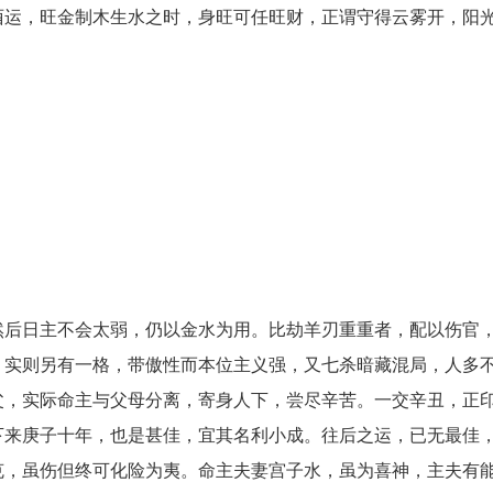
酉运，旺金制木生水之时，身旺可任旺财，正谓守得云雾开，阳
然后日主不会太弱，仍以金水为用。比劫羊刃重重者，配以伤官
，实则另有一格，带傲性而本位主义强，又七杀暗藏混局，人多
父，实际命主与父母分离，寄身人下，尝尽辛苦。一交辛丑，正
下来庚子十年，也是甚佳，宜其名利小成。往后之运，已无最佳
克，虽伤但终可化险为夷。命主夫妻宫子水，虽为喜神，主夫有