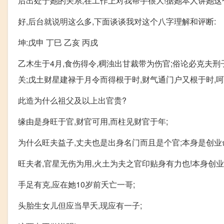
后出处于她的关系,在工作上对我帮手很大!据她本人讲她这
好,后台就说明这么多,下面谈谈我对这个八字理解和评断:
坤:戊申 丁巳 乙亥 丙戌
乙木生于4月,食伤得令,稠浊出甘裁带为伤官;俗论必克夫
关;戊土财星建禄于月令而得根于时,财气通门户又根于时,呵
此造为什么祖父及以上出官贵?
缘由是身旺于官,财官可用,而柱见财官于年;
为什么旺夫益子,丈夫也是出身名门而且是个官;本身是创业命
旺夫者,官星无伤为用,火土为夫之官印贴身有力也!本身创业
手足有克,应在她10岁前夭亡一哥;
头胎生女儿但应当早夭,现应有一子;