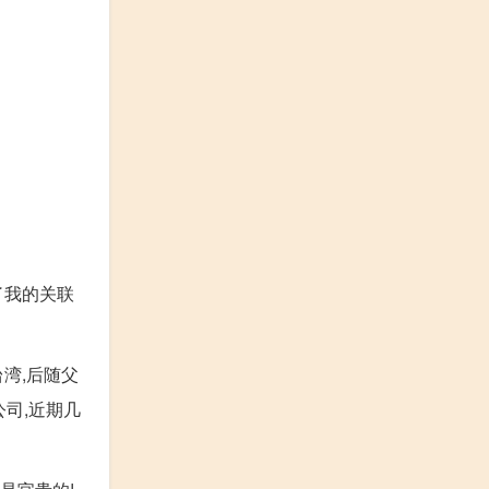
了我的关联
湾,后随父
司,近期几