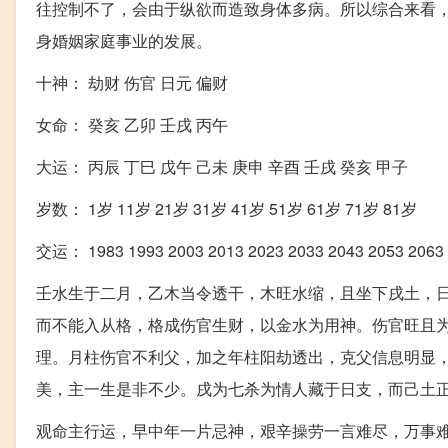
往控制不了，会由于纵欲而造致身体多病。所以综合来看
身婚姻家庭事业的发展。
十神： 劫财 伤官 日元 偏财
女命： 癸亥 乙卯 壬戌 丙午
大运： 丙辰 丁巳 戊午 己未 庚申 辛酉 壬戌 癸亥 甲子
岁数： 1岁 11岁 21岁 31岁 41岁 51岁 61岁 71岁 81岁
交运： 1983 1993 2003 2013 2023 2033 2043 2053 2063
壬水生于二月，乙木当令透干，木旺水缩，且坐下戌土，
而不能入从格，格成伤官生财，以金水为用神。伤官旺且
理。月柱伤官不利父，加之年柱阳劫透出，克父信息明显
美，主一生是非不少。戌为七杀为情人藏于日支，而己土
观命主行运，早中年一片忌神，艰辛操劳一言难尽，万事