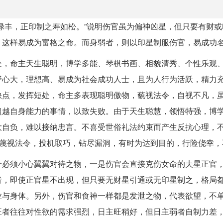
禄丰，正印制之寿如松。”说明伤官虽为偏神凶星，但只要有财或
，这样易成为富格之命。而身弱者，则以印星制服伤官，易成功
处，命主天生聪明，博学多能、琴棋书画、相貌清秀、个性乐观
野心大，理想高、易成为社会成功人士，且为人行为活跃，精力
缺点，发挥短处，命主多表现聪明傲物，藐视法令，自视不凡，
超越自身能力的事情，以致失败。由于天生聪慧，领悟特强，博
大自负，难以接纳忠言。不喜受世俗礼法约束而产生反抗心理，
，蔑视法令，投机取巧，钻尽漏洞，有时为达到目的，行险侥幸，
个必须小心翼翼对待之物，一是伤官会直接克伤女命的夫星正官
者，即使正官星不出现，但只要无财星引通或无印星制之，格局
业与身体。另外，伤官和食神一样都是发泄之物，代表欲望，不
旺者往往对性欲的需求强烈，日主旺稍好，但日主弱者自制力差