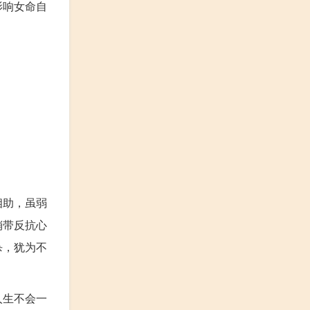
影响女命自
相助，虽弱
稍带反抗心
杀，犹为不
。
人生不会一