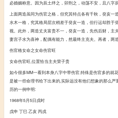
必婚姻称意。因为辰土绊之，卯刑之，动荡不安，且八字
上面两造虽同为伤官之格，但究其特点各有千秋，癸亥一
水木一格，究其格局层次稍差于癸亥一造，但行运却胜于
视。此外，两造丈夫富贵不一，癸亥一造，先伤后财，主
妻宫子水为喜神，配偶有能力，然最终主克夫。再者，两
伤官格女命之女命伤官旺
女命伤官旺,位置恰当主夫荣子贵
如今很多MM一看到本身八字中带伤官,特殊是伤官多的就花容失
是被一些命理书给下出来的,实际远没有他们想象的那么严重
历的一例申明:
1968年5月5日戌时
戊申 丁巳 乙亥 丙戌