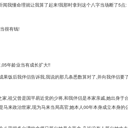
听闻我懂命理就让我算了起来!我那时拿到这个八字当场断了5点:
当很有钱!
,05年龄业当有成长扩大!!
成果饭后我伴侣告诉我,我说的那几条悉数算对了,并向我伴侣要
家,祖父曾是国平易近党的少将,和我伴侣是本家亲戚,她出身于台
是马来政治世家,现为马来当局高官;她本人00年本身成立本身的公