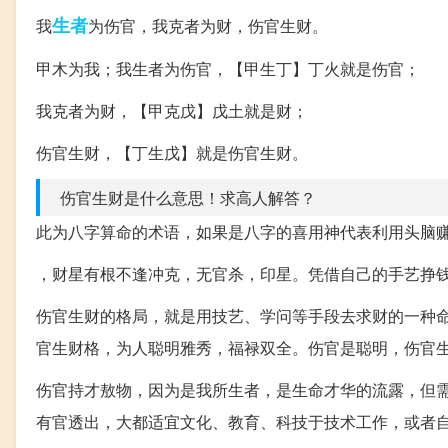
生者
我
为伤官，我克者为财，伤官生财。
甲木为我；我生者为伤官，【甲生丁】丁火就是伤官；
我克者为财，【甲克戊】戊土就是财；
伤官生财，【丁生戊】就是伤官生财。
伤官生财是什么意思！求高人解答？
此为八字算命的术语，如果是八字的喜用神代表利用头脑
，财星有根不逢冲克，无官杀，印星。凭借自己的手艺挣
伤官生财的格局，就是用技艺、学问等手段去求财的一种命
官生财格，为人聪明雅秀，福禄双全。伤官是聪明，伤官
伤官持才敖物，因为是我所生者，是生命才华的流露，但
有官透出，大都适宜文化、教育、科技于技术工作，或者