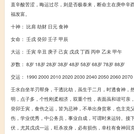
直辛酸苦涩，晦运过尽，则是否极泰来，断命主在庚申辛
福发富。
十神： 比肩 劫财 日元 食神
女命： 壬戌 癸卯 壬子 甲辰
大运： 壬寅 辛丑 庚子 己亥 戊戌 丁酉 丙申 乙未 甲午
岁数： 8岁 18岁 28岁 38岁 48岁 58岁 68岁 78岁 88岁
交运： 1990 2000 2010 2020 2030 2040 2050 2060 2070
壬水自坐羊刃帮身，干透比劫，虽生于二月，时透食神，
明，点子多，个性刚柔相济，双重个性，表面虽和谐可亲
癸卯壬寅，食伤之运，皆为忌神，不单出身贫寒，也主克
伤，学业优秀，中公务员，事业自成，可谓时来运转。接
伏，尤其戊戌一运，旺杀攻身，必有损伤，幸柱有食神回