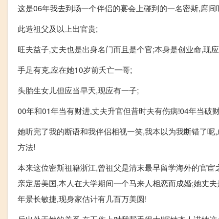
这是06年我去到场一个伴侣的宴会上碰到的一名密斯,席间
此造祖父及以上出官贵;
旺夫益子,丈夫也是出身名门而且是个官;本身是创业命,现应
手足有克,应在她10岁前夭亡一哥;
头胎生女儿但应当早夭,现应有一子;
00年和01年当有财进,丈夫升官但昔时夫有伤病!04年当破财
她听完了我的断语和我伴侣相视一笑,我本以为我断错了呢,
方法!
本来这位密斯祖籍浙江,曾祖父是清末最早留学海外的官宦之
亲定居美国,本人在大学期间一个马来人相恋而成婚;她丈夫
年景长敏捷,现身家估计有几百万美圆!