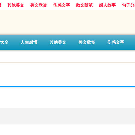
悟
其他美文
美文欣赏
伤感文字
散文随笔
感人故事
句子分
大全
人生感悟
其他美文
美文欣赏
伤感文字