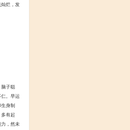
光灿烂，发
，脑子聪
不仁。早运
印生身制
，多有起
能力，然未