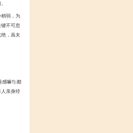
谐。
身稍弱，为
关键不可忽
克绝，虽夫
嘛!!);都
本人亲身经