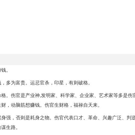
赚钱。
钱，多为富贵。运忌官杀，印星，有则破格。
格。伤官是产业神,发明家、科学家、企业家、艺术家等多是伤官
生财，动脑筋想赚钱。伤官生财格，福禄自天来。
需身强，否则是耗身之物。伤官代表口才、革命、兴趣广泛、判
自谋生路。