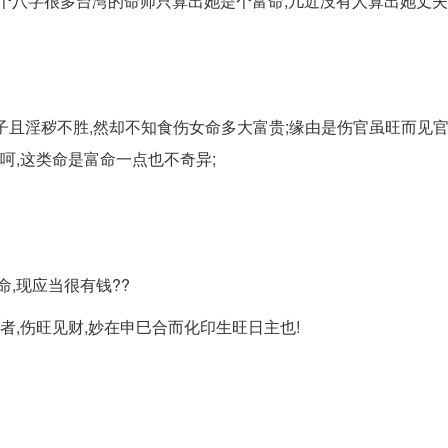
个八字很多台湾的命师只算出她是个富命,几近没有人算出她丈夫
刑子且淫秽不胜,然却不知食伤女命多大富贵;缘由是伤官虽旺而见官
呵,这类命是富命一点也不奇异;
,现应当很有钱??
者,伤旺见财,妙在申巳合而化印生旺日主也!