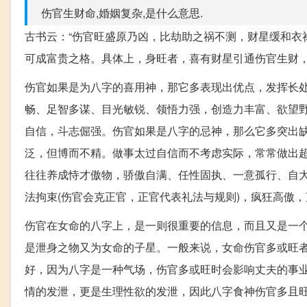
伤官生财命,婚姻复杂,是什么意思.
古书云：“伤官旺盛原乃凶，比劫助之祸不测，财星缓和衣
可成富贵之格。具体上，身旺者，喜有财星引通伤官生财
伤官如果是为八字的喜用神，那它多表现出优点，发挥长
畅、足智多谋、目光敏锐、领悟力强，创造力丰富、欲望
自信，斗志倔强。伤官如果是八字的忌神，那么它多突出
泛，但博而不精。做事太过自信而不考虑实际，常常做出
往往养成恃才傲物，骄傲自满、任性固执、一意孤行、自
法拘束(伤官会克正官，正官代表礼法与规则)，疯狂高傲
伤官在女命的八字上，是一则很重要的信息，而且又是一
是泄身之物又为女命的子星。一般来说，女命伤官多或旺
好，因为八字是一种气场，伤官多或旺时会影响丈夫的事
情的发泄，更是生理性欲的发泄，因此八字食神伤官多且