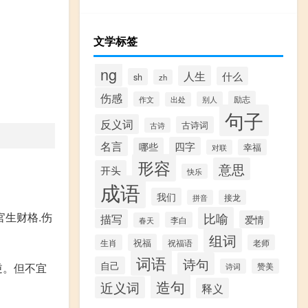
文学标签
ng
人生
什么
sh
zh
伤感
励志
作文
别人
出处
句子
反义词
古诗词
古诗
名言
四字
哪些
幸福
对联
形容
意思
开头
快乐
成语
我们
拼音
接龙
生财格.伤
比喻
描写
爱情
李白
春天
组词
祝福
生肖
祝福语
老师
词语
诗句
自己
逆。但不宜
诗词
赞美
造句
近义词
释义