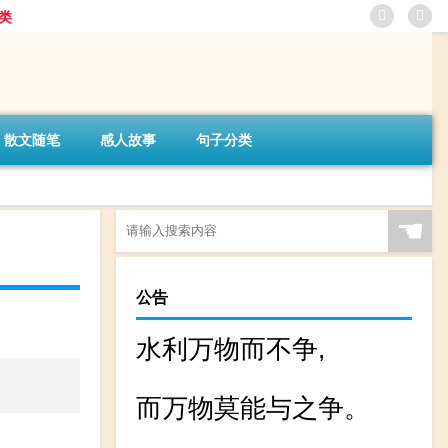
类
散文随笔
感人故事
句子分类
☚
公告
水利万物而不争,
而万物莫能与之争。