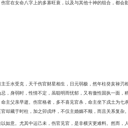
，伤官在女命八字上的多寡旺衰，以及与其他十神的组合，都会
日主壬水受克，天干伤官财星相生，日元弱极，然年柱癸亥禄刃
为忌，身弱时，性情不定，虽聪明而忧郁，又有傲性固执一面，
，命主父亲早逝。伤官格者，多不喜见官杀，命主坐下戌土为七
正官却藏于时柱，加之卯戌绊，不仅主婚姻不顺，而且关系复杂
难以如意。尤其中运己未，伤官见官，是非横灾更难料。然而，