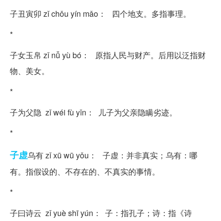
子丑寅卯 zǐ chǒu yín mǎo： 四个地支。多指事理。
*
子女玉帛 zǐ nǚ yù bó： 原指人民与财产。后用以泛指财
物、美女。
*
子为父隐 zǐ wéi fù yǐn： 儿子为父亲隐瞒劣迹。
*
子虚
乌有 zǐ xū wū yǒu： 子虚：并非真实；乌有：哪
有。指假设的、不存在的、不真实的事情。
*
子曰诗云 zǐ yuè shī yún： 子：指孔子；诗：指《诗