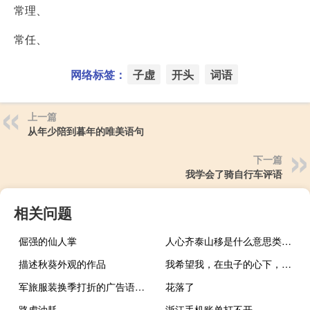
常理、
常任、
网络标签：
子虚
开头
词语
上一篇
从年少陪到暮年的唯美语句
下一篇
我学会了骑自行车评语
相关问题
倔强的仙人掌
人心齐泰山移是什么意思类似的句子有
描述秋葵外观的作品
我希望我，在虫子的心下，对待人们就像他们第一次见面一样
军旅服装换季打折的广告语怎么写好迷彩
花落了
路虎油耗
浙江手机账单打不开