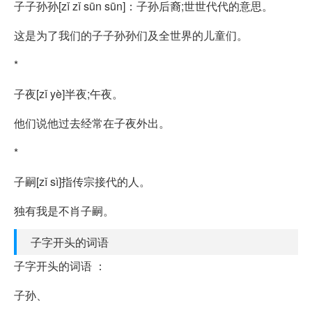
子子孙孙[zǐ zǐ sūn sūn]：子孙后裔;世世代代的意思。
这是为了我们的子子孙孙们及全世界的儿童们。
*
子夜[zǐ yè]半夜;午夜。
他们说他过去经常在子夜外出。
*
子嗣[zǐ sì]指传宗接代的人。
独有我是不肖子嗣。
子字开头的词语
子字开头的词语 ：
子孙、