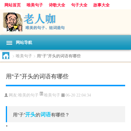
网站首页
唯美句子
诗歌大全
句子大全
故事大全
人生感悟
其他美文
美文欣赏
伤感文字
散文随笔
感人故事
句子分类
网站导航
>
唯美句子
>
用“子”开头的词语有哪些
用“子”开头的词语有哪些
唯美句子
网友:
唯美的句子
06-20 22:04:34
开头
词语
用“子”
的
有哪些？
*