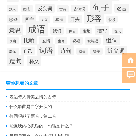
句子
名言
反义词
古诗词
励志
别人
古诗
形容
开头
四字
哪些
幸福
对联
快乐
成语
意思
描写
我们
拼音
接龙
春天
组词
比喻
爱情
祝福
李白
生肖
祝福语
词语
诗句
近义词
自己
老师
诗词
赞美
造句
释义
猜你想看的文章
表达诗人赞美之情的古诗
什么歌曲是白字开头的
何同福献了两首，第二首
能反映内心孤独的一句话是什么？
当周总被灭，永远无法阻止犯罪