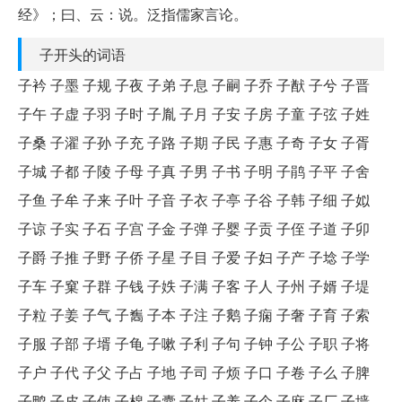
经》；曰、云：说。泛指儒家言论。
子开头的词语
子衿 子墨 子规 子夜 子弟 子息 子嗣 子乔 子猷 子兮 子晋
子午 子虚 子羽 子时 子胤 子月 子安 子房 子童 子弦 子姓
子桑 子濯 子孙 子充 子路 子期 子民 子惠 子奇 子女 子胥
子城 子都 子陵 子母 子真 子男 子书 子明 子鹃 子平 子舍
子鱼 子牟 子来 子叶 子音 子衣 子亭 子谷 子韩 子细 子姒
子谅 子实 子石 子宫 子金 子弹 子婴 子贡 子侄 子道 子卯
子爵 子推 子野 子侨 子星 子目 子爱 子妇 子产 子埝 子学
子车 子窠 子群 子钱 子妷 子满 子客 子人 子州 子婿 子堤
子粒 子姜 子气 子雟 子本 子注 子鹅 子痫 子奢 子育 子索
子服 子部 子壻 子龟 子嗽 子利 子句 子钟 子公 子职 子将
子户 子代 子父 子占 子地 子司 子烦 子口 子卷 子么 子脾
子鸭 子皮 子使 子棉 子囊 子姑 子养 子个 子麻 子厂 子墙