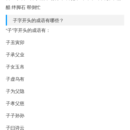
醋 绊脚石 帮倒忙
子字开头的成语有哪些？
“子”字开头的成语有：
子丑寅卯
子承父业
子女玉帛
子虚乌有
子为父隐
子孝父慈
子子孙孙
子曰诗云