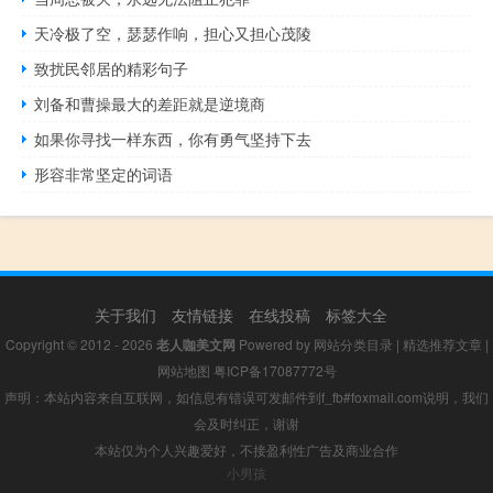
天冷极了空，瑟瑟作响，担心又担心茂陵
致扰民邻居的精彩句子
刘备和曹操最大的差距就是逆境商
如果你寻找一样东西，你有勇气坚持下去
形容非常坚定的词语
关于我们
友情链接
在线投稿
标签大全
Copyright © 2012 - 2026
老人咖美文网
Powered by
网站分类目录
|
精选推荐文章
|
网站地图
粤ICP备17087772号
声明：本站内容来自互联网，如信息有错误可发邮件到f_fb#foxmail.com说明，我们
会及时纠正，谢谢
本站仅为个人兴趣爱好，不接盈利性广告及商业合作
小男孩