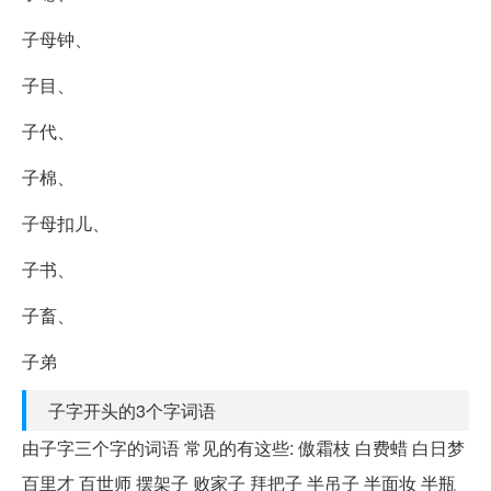
子母钟、
子目、
子代、
子棉、
子母扣儿、
子书、
子畜、
子弟
子字开头的3个字词语
由子字三个字的词语 常见的有这些: 傲霜枝 白费蜡 白日梦
百里才 百世师 摆架子 败家子 拜把子 半吊子 半面妆 半瓶