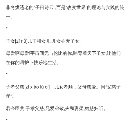
非冬烘遗老的“子曰诗云”,而是“改变世界”的理论与实践的统
一。
*
子女[zǐ nǚ]儿子和女儿;儿女亦无子女。
母爱啊母爱!宇宙间无与伦比的你,哺育着天下子女,让他们
在你的呵护下快乐地生活。
*
子孝父慈[zǐ xiào fù cí]：儿女孝顺，父母慈爱。同“父慈子
孝”。
君令臣共,子孝父慈,兄爱弟敬,夫和妻柔,姑慈妇听。
*