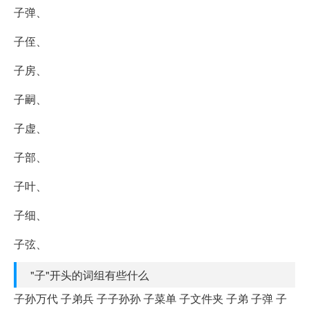
子弹、
子侄、
子房、
子嗣、
子虚、
子部、
子叶、
子细、
子弦、
"子"开头的词组有些什么
子孙万代 子弟兵 子子孙孙 子菜单 子文件夹 子弟 子弹 子