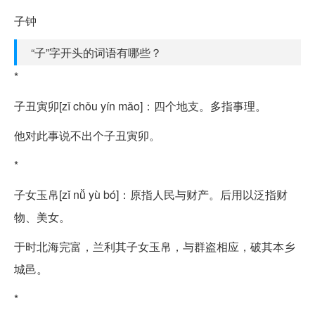
子钟
“子”字开头的词语有哪些？
*
子丑寅卯[zǐ chǒu yín mǎo]：四个地支。多指事理。
他对此事说不出个子丑寅卯。
*
子女玉帛[zǐ nǚ yù bó]：原指人民与财产。后用以泛指财
物、美女。
于时北海完富，兰利其子女玉帛，与群盗相应，破其本乡
城邑。
*