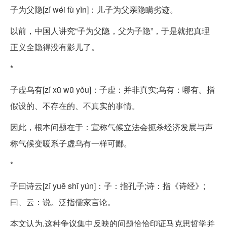
子为父隐[zǐ wéi fù yǐn]：儿子为父亲隐瞒劣迹。
以前，中国人讲究“子为父隐，父为子隐”，于是就把真理
正义全隐得没有影儿了。
*
子虚乌有[zǐ xū wū yǒu]：子虚：并非真实;乌有：哪有。指
假设的、不存在的、不真实的事情。
因此，根本问题在于：宣称气候立法会扼杀经济发展与声
称气候变暖系子虚乌有一样可鄙。
*
子曰诗云[zǐ yuē shī yún]：子：指孔子;诗：指《诗经》;
曰、云：说。泛指儒家言论。
本文认为,这种争议集中反映的问题恰恰印证马克思哲学并