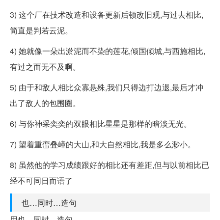
3) 这个厂在技术改造和设备更新后顿改旧观,与过去相比,
简直是判若云泥。
4) 她就像一朵出淤泥而不染的莲花,倾国倾城,与西施相比,
有过之而无不及啊。
5) 由于和敌人相比众寡悬殊,我们只得边打边退,最后才冲
出了敌人的包围圈。
6) 与你神采奕奕的双眼相比星星是那样的暗淡无光。
7) 望着重峦叠嶂的大山,和大自然相比,我是多么渺小。
8) 虽然他的学习成绩跟好的相比还有差距,但与以前相比已
经不可同日而语了
也…同时…造句
用也…同时…造句