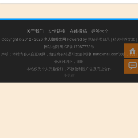
关于我们
友情链接
在线投稿
标签大全
Copyright © 2012 - 2026
老人咖美文网
Powered by
网站分类目录
|
精选推荐文章
|
网站地图
粤ICP备17087772号
声明：本站内容来自互联网，如信息有错误可发邮件到f_fb#foxmail.com说明，我们
会及时纠正，谢谢
本站仅为个人兴趣爱好，不接盈利性广告及商业合作
小男孩