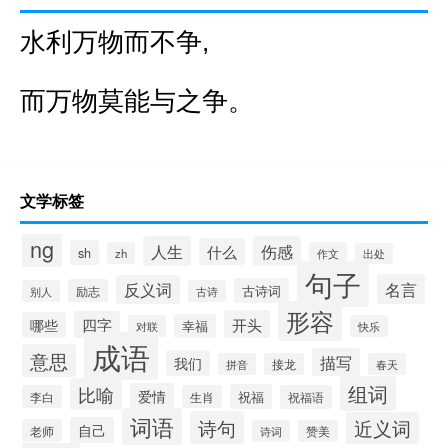
水利万物而不争,
而万物莫能与之争。
文学标签
ng
人生
伤感
什么
sh
zh
作文
出处
句子
名言
反义词
古诗词
励志
别人
古诗
形容
开头
四字
哪些
幸福
对联
快乐
成语
意思
描写
我们
拼音
接龙
春天
组词
比喻
爱情
祝福
李白
生肖
祝福语
词语
诗句
近义词
自己
老师
诗词
赞美