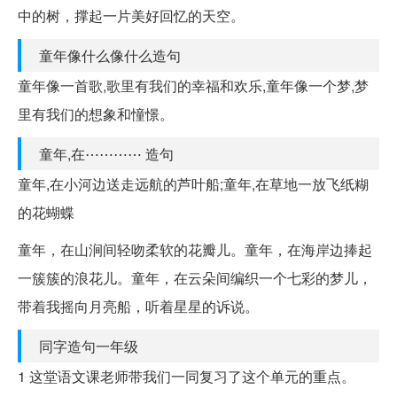
中的树，撑起一片美好回忆的天空。
童年像什么像什么造句
童年像一首歌,歌里有我们的幸福和欢乐,童年像一个梦,梦
里有我们的想象和憧憬。
童年,在⋯⋯⋯⋯ 造句
童年,在小河边送走远航的芦叶船;童年,在草地一放飞纸糊
的花蝴蝶
童年，在山涧间轻吻柔软的花瓣儿。童年，在海岸边捧起
一簇簇的浪花儿。童年，在云朵间编织一个七彩的梦儿，
带着我摇向月亮船，听着星星的诉说。
同字造句一年级
1 这堂语文课老师带我们一同复习了这个单元的重点。