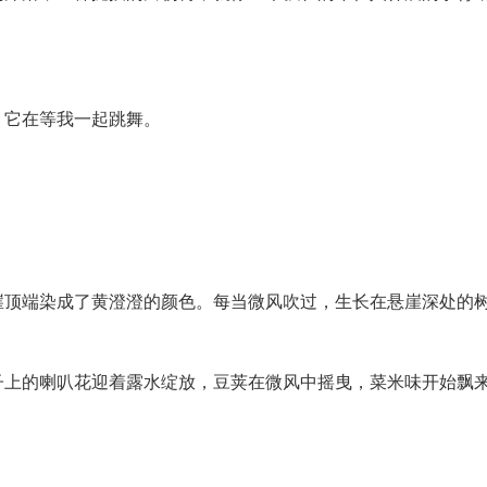
。它在等我一起跳舞。
崖顶端染成了黄澄澄的颜色。每当微风吹过，生长在悬崖深处的
子上的喇叭花迎着露水绽放，豆荚在微风中摇曳，菜米味开始飘