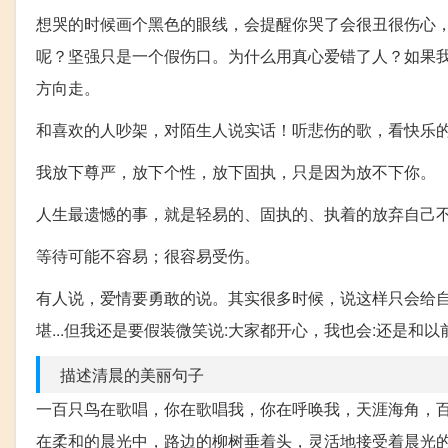
想哭的时候画个黑色的眼线，会提醒你哭了会很丑很伤心
呢？坚强只是一个假伤口。为什么用真心爱错了人？如果我们
方向走。
和喜欢的人吵架，对陌生人说实话！听悲伤的歌，看快乐
我放下尊严，放下个性，放下固执，只是因为放不下你。
人生最遗憾的事，就是轻易的、固执的、执着的放弃自己
等待可能不容易；很容易受伤。
有人说，爱情要勇敢的说。其实很多时候，说这样只会给自
堪...但我还是要假装微笑说:大家都开心，我也会:还是和
描述清晨的美丽句子
一百只鸟在歌唱，你在歌唱我，你在呼唤我，天涯海角，
在柔和的晨光中，路边的柳树垂着头，灵活地接受着晨光