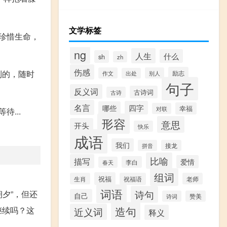
文学标签
珍惜生命，
ng
人生
什么
sh
zh
伤感
到的，随时
励志
作文
别人
出处
句子
反义词
古诗词
古诗
名言
四字
哪些
幸福
对联
...
形容
意思
开头
快乐
成语
我们
拼音
接龙
比喻
描写
爱情
李白
春天
组词
祝福
生肖
祝福语
老师
词语
诗句
夕”，但还
自己
诗词
赞美
造句
继续吗？这
近义词
释义