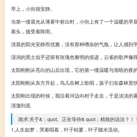
早上，小街很安静。
当第一缕晨光从薄雾中射出时，小街上有了一个温暖的早
着头，接受着阵雨。
清晨的阳光安静而优雅，没有那种嘈杂的气氛，让人感到
湿润的黑土似乎还留有玫瑰色黎明的痕迹，云雀的歌声像
太阳刚刚从苍白的山后出现，它的第一缕温暖与渐暗的夜
太阳刚刚从东方升起，鸟儿在树上歌唱，孩子们在森林里
太阳刚出现的时候，我沿着河边向村子走去，于是淡淡的
清澈到底
跪求:关于&；quot。正在等待& quot；精致的说法？！
1.人生如梦，哭着唱着，叶子枯萎，叶子随水流动。