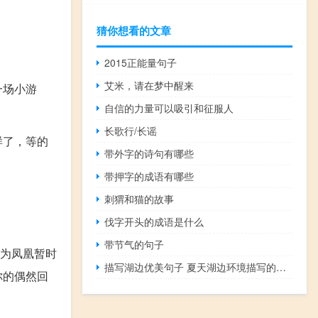
猜你想看的文章
2015正能量句子
艾米，请在梦中醒来
一场小游
自信的力量可以吸引和征服人
长歌行/长谣
样了，等的
带外字的诗句有哪些
带押字的成语有哪些
刺猬和猫的故事
伐字开头的成语是什么
带节气的句子
只为凤凰暂时
描写湖边优美句子 夏天湖边环境描写的优美句子
你的偶然回