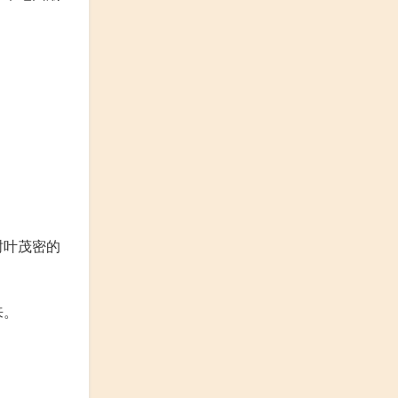
树叶茂密的
来。