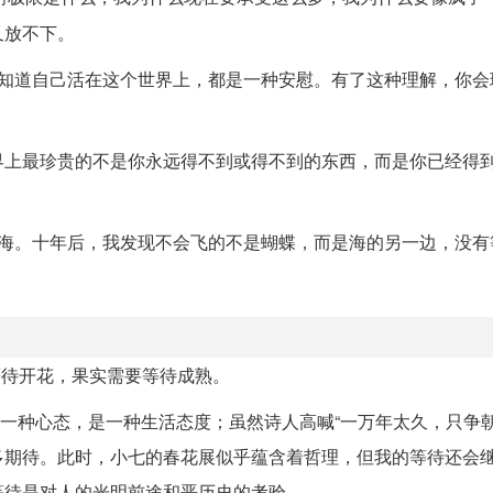
又放不下。
，知道自己活在这个世界上，都是一种安慰。有了这种理解，你会
界上最珍贵的不是你永远得不到或得不到的东西，而是你已经得
海。十年后，我发现不会飞的不是蝴蝶，而是海的另一边，没有等待
等待开花，果实需要等待成熟。
是一种心态，是一种生活态度；虽然诗人高喊“一万年太久，只争朝
多期待。此时，小七的春花展似乎蕴含着哲理，但我的等待还会
等待是对人的光明前途和恶历史的考验。