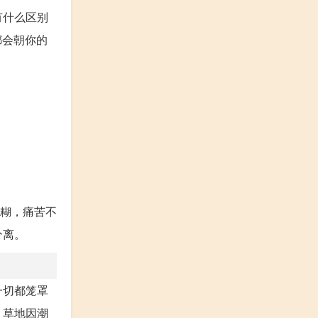
有什么区别
都会朝你的
模糊，痛苦不
分离。
一切都笼罩
；草地因潮