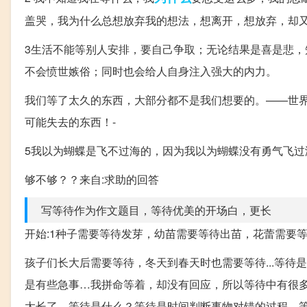
盖哭，我为什么总想放弃我的想法，想离开，想放弃，却
3生活不能等别人安排，要自己争取；无论结果是喜是悲
不会愤世嫉俗；同时也会给人自身注入强大的内力。
我们等了太久的东西，大部分都不是我们想要的。——世
可能失去的东西！-
5我以为蝴蝶是飞不过海的，因为我以为蝴蝶没有勇气飞过
够不够？？来自:求助的回答
写等待作为作文题目，等待优美的开场白，更长
开始:1种子需要等待发芽，幼苗需要等待出苗，花蕾需要
孩子们长大后需要等待，冬天到春天时也需要等待...等待
是有些急事…我拼命等着，却没有回应，所以等待中有很
太长了。等待是什么？等待是时间判断事物对错的过程，