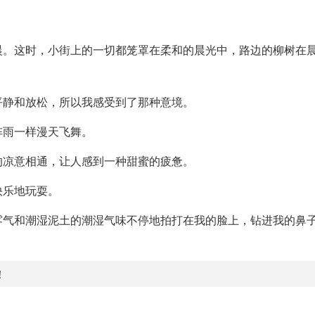
晨。这时，小街上的一切都笼罩在柔和的晨光中，路边的柳树在
平静和放松，所以我感受到了那种意境。
阵雨一样漫天飞舞。
的凉意相通，让人感到一种甜蜜的疲惫。
快乐地玩耍。
雾气和潮湿泥土的潮湿气味不停地拍打在我的脸上，钻进我的鼻
！