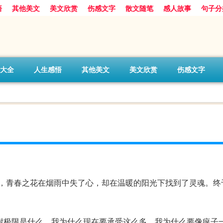
悟
其他美文
美文欣赏
伤感文字
散文随笔
感人故事
句子分
大全
人生感悟
其他美文
美文欣赏
伤感文字
，青春之花在烟雨中失了心，却在温暖的阳光下找到了灵魂。终
耐极限是什么，我为什么现在要承受这么多，我为什么要像疯子