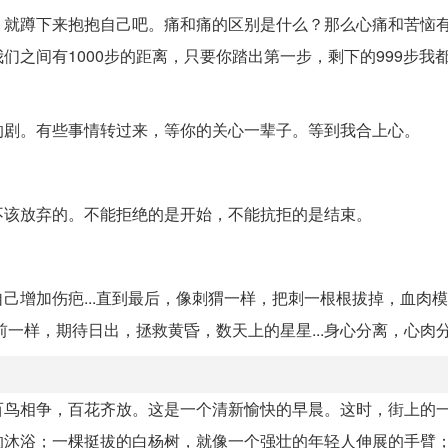
，就蹲下来抱抱自己吧。痛和痛的区别是什么？那么心痛和苦恼
之间有1000步的距离，只要你踏出第一步，剩下的999步我
的剧。有些事情转过来，等你的关心一辈子。等到我合上心。
不该放弃的。不能拒绝的是开始，不能抗拒的是结束。
己增加伤疤...直到最后，像刺猬一样，把刺一根根拔掉，血肉
以前一样，期待日出，拯救黄昏，数天上的星星...身心分离，心肉
百鸟相争，百花齐放。这是一个清新愉快的早晨。这时，街上的
的沐浴；一棵挺拔的白杨树，就像一个强壮的年轻人伸展的手臂