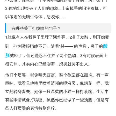
3.你的出现突破了人们的想象...上帝掉手的旧洗衣机，可
以考虑的无脑生命体，想咬你。...
有哪些关于打喷嚏的句子？
1就像有人在我鼻子里埋了颗炸弹。2鼻子发酸，刚开始受
酸
到一些刺激眼睛睁不开。随着“哭——”的声音，鼻子的
胀
减轻了，但还是忍不住挂了两个热吻。3有时候表面上
很安静，其实内心已经澎湃，想哭就哭不出来。
他打个喷嚏，就像晴天霹雳。整个教室都在颤抖。有一声
巨响。我看见他嘴里喷着清晰的唾液雾，像烟花一样。我
立刻转身离去。她像一只温柔的小猫一样打喷嚏。生活中
有些事情就像打喷嚏。虽然你已经做了一些预测，但是有
些人打喷嚏的表情特别狰狞。