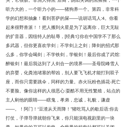
听力大的，一个听力小的——猪狗养一个。第四，非常科
学的幻想和抽象！看到菩萨的屎——说胡话骂人:4。你看
起来很野兽派！！把人搬到火星是为了远离你，巨大无耻
的扩音器，因纽特人的耻辱，[经典1]:你在中国学不了那么
多武器，但你更喜欢学剑；不学剑上之剑；降剑的招式那
么多，你学会喝剑；不学铁剑，学银剑！最后你成了武馆:
醉银剑！最后我达到了人剑合一的境界——圣母院峰雪人
的弃婴，化粪池堵塞的帮凶，别人要飞飞机才能打到双子
座，而你只需要跳伞，同样的力量。赤火玩粉色插花-死亡
不要脸。像你这样的人很恶心:耍酷不用无性繁殖，站点的
主人剜他的眼睛——瞎鬼，孝弟，忠诚，礼貌，谦虚
——。！阿门！“豆渣从天而降！”猪吃骂人的歇后语:你去
打仗，子弹导弹就朝你飞来，你只能演电视剧里的一块
粪。如果你的丑可以发电，全世界的核电站都可以关闭。