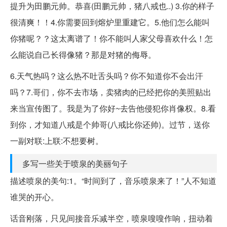
提升为田鹏元帅。恭喜(田鹏元帅，猪八戒也..) 3.你的样子
很清爽！！4.你需要回到熔炉里重建它。5.他们怎么能叫
你猪呢？？这太离谱了！你不能叫人家父母喜欢什么！怎
么能说自己长得像猪？那是对猪的侮辱。
6.天气热吗？这么热不吐舌头吗？你不知道你不会出汗
吗？7.哥们，你不去市场，卖猪肉的已经把你的美照贴出
来当宣传图了。我是为了你好~去告他侵犯你肖像权。8.看
到你，才知道八戒是个帅哥(八戒比你还帅)。过节，送你
一副对联:上联:不想要树。
多写一些关于喷泉的美丽句子
描述喷泉的美句:1。“时间到了，音乐喷泉来了！”人不知道
谁哭的开心。
话音刚落，只见间接音乐减半空，喷泉嗖嗖作响，扭动着