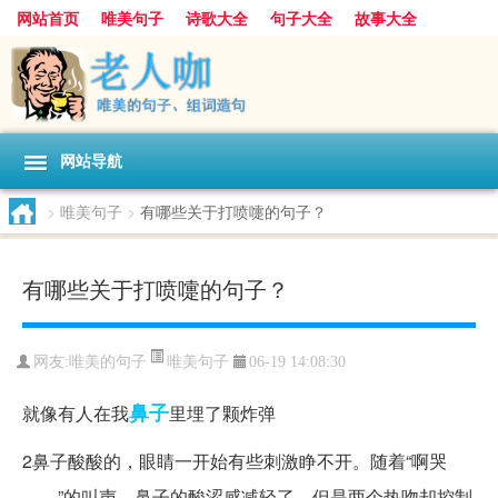
网站首页
唯美句子
诗歌大全
句子大全
故事大全
人生感悟
其他美文
美文欣赏
伤感文字
散文随笔
感人故事
句子分类
网站导航
>
唯美句子
>
有哪些关于打喷嚏的句子？
有哪些关于打喷嚏的句子？
唯美句子
网友:
唯美的句子
06-19 14:08:30
鼻子
就像有人在我
里埋了颗炸弹
2鼻子酸酸的，眼睛一开始有些刺激睁不开。随着“啊哭
——”的叫声，鼻子的酸涩感减轻了，但是两个热吻却控制