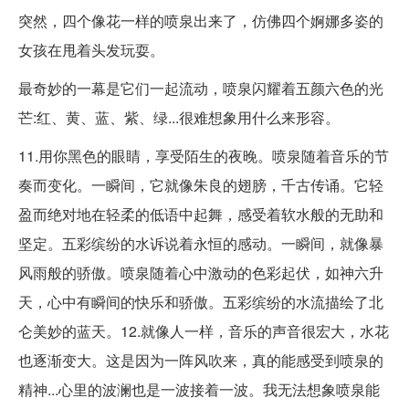
突然，四个像花一样的喷泉出来了，仿佛四个婀娜多姿的
女孩在甩着头发玩耍。
最奇妙的一幕是它们一起流动，喷泉闪耀着五颜六色的光
芒:红、黄、蓝、紫、绿...很难想象用什么来形容。
11.用你黑色的眼睛，享受陌生的夜晚。喷泉随着音乐的节
奏而变化。一瞬间，它就像朱良的翅膀，千古传诵。它轻
盈而绝对地在轻柔的低语中起舞，感受着软水般的无助和
坚定。五彩缤纷的水诉说着永恒的感动。一瞬间，就像暴
风雨般的骄傲。喷泉随着心中激动的色彩起伏，如神六升
天，心中有瞬间的快乐和骄傲。五彩缤纷的水流描绘了北
仑美妙的蓝天。12.就像人一样，音乐的声音很宏大，水花
也逐渐变大。这是因为一阵风吹来，真的能感受到喷泉的
精神...心里的波澜也是一波接着一波。我无法想象喷泉能