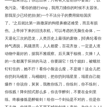
免污染。“看你的德行xing，我用刀捅你的时候不太嚣张。
那我至少已经把挂(射)一个不法分子的费用留给国庆
了。”之后就比第一路撒尿的狗喷鼻糖还难受，而且有损
伤。上帝掉下来的旧洗衣机，可以考虑的无脑生命体，一
天退化三次的恐龙，人类历史上最强的废物，[经典5]:看你
帅气洒脱，风骚漂亮，人人都爱，百花齐放，一定是人渣
动物中最好的，据我不雅观察。后天属于核桃，欠捶！人
的一生都属于坏掉的马达，你要踢它！找个媳妇，被螺丝
钉钉住的，她不拧！看你小脸这么瘦，不是猪！这会儿把
你扔到马桶里，马桶能吐，把你扔到塌星里，塌星自己能
爆炸！你说你，舅舅，我教你练刀，你练剑，你不练剑，
你练贱！降剑招式那么多，你去学醉剑，不要在金剑里
练。终极修炼是醉银剑！给你一个剑仙是不对的，但是你
不去做，你就是一个不哭不喊的剑侠！真的，为什么？！"