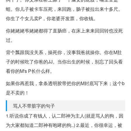
蛆。你儿子被卡车压死，来回跑，肠子被拉出来十多尺。
你生了个女儿卖P，你老婆开发票，你收钱。
你姥姥姥爷姥姥都得了直肠癌，在床上来来回回转也没死
过。
背个瓢跟我没关系，操死你，没事我爸就操你。你在M肚
子的时候吃了你爸的JJ。当你出生的时候，别忘了回头看
看你的M's P长什么样。
如果你再惹我，拿条透明胶带把你的M封底写下来；这个b
是不卖的！
骂人不带脏字的句子
1.听说你成了有钱人，认二郎神为主人(就是骂人的狗，因
为大家都知道二郎神有咆哮的狗..) 2.最近，你很幸运，被