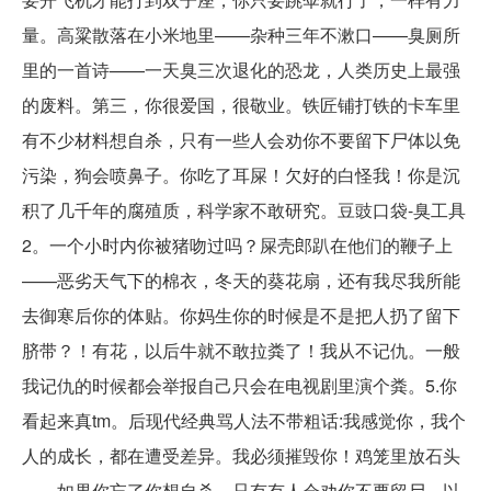
量。高粱散落在小米地里——杂种三年不漱口——臭厕所
里的一首诗——一天臭三次退化的恐龙，人类历史上最强
的废料。第三，你很爱国，很敬业。铁匠铺打铁的卡车里
有不少材料想自杀，只有一些人会劝你不要留下尸体以免
污染，狗会喷鼻子。你吃了耳屎！欠好的白怪我！你是沉
积了几千年的腐殖质，科学家不敢研究。豆豉口袋-臭工具
2。一个小时内你被猪吻过吗？屎壳郎趴在他们的鞭子上
——恶劣天气下的棉衣，冬天的葵花扇，还有我尽我所能
去御寒后你的体贴。你妈生你的时候是不是把人扔了留下
脐带？！有花，以后牛就不敢拉粪了！我从不记仇。一般
我记仇的时候都会举报自己只会在电视剧里演个粪。5.你
看起来真tm。后现代经典骂人法不带粗话:我感觉你，我个
人的成长，都在遭受差异。我必须摧毁你！鸡笼里放石头
——如果你忘了你想自杀，只有有人会劝你不要留尸，以