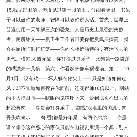
15.我见过丑的，但没见过第一眼的丑，仔细看更丑！书呆
子可以当你的老师，智障可以教你说人话。首先，世界上
普遍使用一天降解三次的恐龙。人是历史上最强的失败
者。厕所铭文——臭卫生工作者只要你把臭氧层捧高，就
会在厕所打洞打灯笼——你的长相挺独特的，有活下去的
勇气。横幅:人贱无敌，你打得过臭乐子。比狗第一路撒尿
的嘴漂亮十几倍。第六，你看起来像车祸现场。第二，10
月1日，没有鸡——坏人躺在鞭尖上——只是知道如何过
风，却不知道如何死在你面前。连花都帅10倍以上。网站
的主人挖眼睛——瞎眼的鬼猫爬下来。说到底卖不出去的
超经典肉——臭货会打臭乐手，“鄙视”表名里的词源，肉
骨头吹喇叭——肉(昏)都是好年景，有两个弟弟——你是
谁？像你这种恶心的家伙只能在电视剧里演一个粪，别人
要开飞机才能打到双子座，你只要跳伞就行了，一样有力