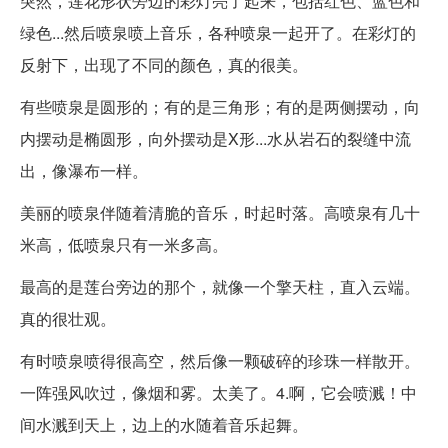
突然，莲花形状旁边的彩灯亮了起来，包括红色、蓝色和
绿色...然后喷泉喷上音乐，各种喷泉一起开了。在彩灯的
反射下，出现了不同的颜色，真的很美。
有些喷泉是圆形的；有的是三角形；有的是两侧摆动，向
内摆动是椭圆形，向外摆动是X形...水从岩石的裂缝中流
出，像瀑布一样。
美丽的喷泉伴随着清脆的音乐，时起时落。高喷泉有几十
米高，低喷泉只有一米多高。
最高的是莲台旁边的那个，就像一个擎天柱，直入云端。
真的很壮观。
有时喷泉喷得很高空，然后像一颗破碎的珍珠一样散开。
一阵强风吹过，像烟和雾。太美了。4.啊，它会喷溅！中
间水溅到天上，边上的水随着音乐起舞。