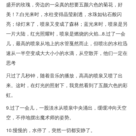
盛开的玫瑰，旁边的一朵真的想要五颜六色的菊花，好
美！7.白光来时，水柱变得晶莹剔透，水珠如钻石般闪
亮；绿灯来了，喷泉又变成了森林；蓝光来时，喷泉是另
一片大陆，红光照耀时，喷泉是燃烧的火焰...8.过了一会
儿，最高的喷泉从地上的水管戛然而止，但喷出的水柱迅
速从一半空变成大大小小的水滴，从空散开，他们一定在
思考
只过了几秒钟，随着音乐的播放，高高的喷泉又喷了出
来。这时，在灯光的照射下，我竟然看到了五颜六色的彩
虹。
9.过了一会儿，一股淡水从喷泉中央涌出，缓缓冲向天空
空，不停地摆出魔术师的姿势。
10.慢慢的，水停了，突然一切都安静了。