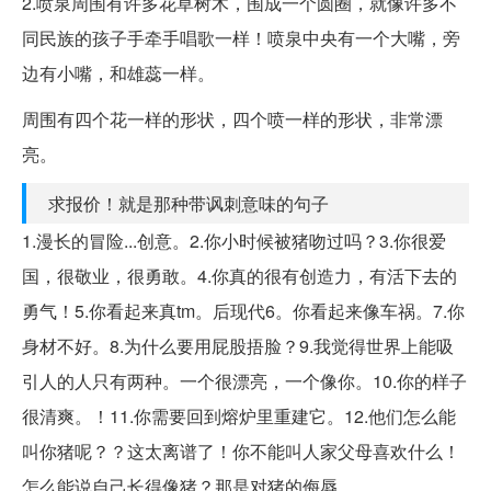
2.喷泉周围有许多花草树木，围成一个圆圈，就像许多不
同民族的孩子手牵手唱歌一样！喷泉中央有一个大嘴，旁
边有小嘴，和雄蕊一样。
周围有四个花一样的形状，四个喷一样的形状，非常漂
亮。
求报价！就是那种带讽刺意味的句子
1.漫长的冒险...创意。2.你小时候被猪吻过吗？3.你很爱
国，很敬业，很勇敢。4.你真的很有创造力，有活下去的
勇气！5.你看起来真tm。后现代6。你看起来像车祸。7.你
身材不好。8.为什么要用屁股捂脸？9.我觉得世界上能吸
引人的人只有两种。一个很漂亮，一个像你。10.你的样子
很清爽。！11.你需要回到熔炉里重建它。12.他们怎么能
叫你猪呢？？这太离谱了！你不能叫人家父母喜欢什么！
怎么能说自己长得像猪？那是对猪的侮辱。