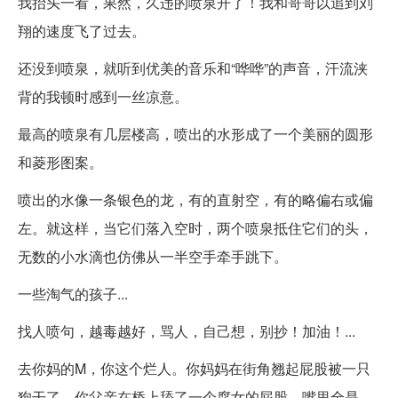
我抬头一看，果然，久违的喷泉开了！我和哥哥以追到刘
翔的速度飞了过去。
还没到喷泉，就听到优美的音乐和“哗哗”的声音，汗流浃
背的我顿时感到一丝凉意。
最高的喷泉有几层楼高，喷出的水形成了一个美丽的圆形
和菱形图案。
喷出的水像一条银色的龙，有的直射空，有的略偏右或偏
左。就这样，当它们落入空时，两个喷泉抵住它们的头，
无数的小水滴也仿佛从一半空手牵手跳下。
一些淘气的孩子...
找人喷句，越毒越好，骂人，自己想，别抄！加油！...
去你妈的M，你这个烂人。你妈妈在街角翘起屁股被一只
狗干了。你父亲在桥上舔了一个腐女的屁股，嘴里全是