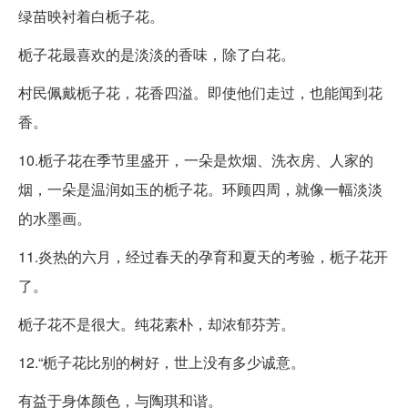
绿苗映衬着白栀子花。
栀子花最喜欢的是淡淡的香味，除了白花。
村民佩戴栀子花，花香四溢。即使他们走过，也能闻到花
香。
10.栀子花在季节里盛开，一朵是炊烟、洗衣房、人家的
烟，一朵是温润如玉的栀子花。环顾四周，就像一幅淡淡
的水墨画。
11.炎热的六月，经过春天的孕育和夏天的考验，栀子花开
了。
栀子花不是很大。纯花素朴，却浓郁芬芳。
12.“栀子花比别的树好，世上没有多少诚意。
有益于身体颜色，与陶琪和谐。