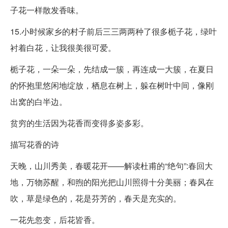
子花一样散发香味。
15.小时候家乡的村子前后三三两两种了很多栀子花，绿叶
衬着白花，让我很美很可爱。
栀子花，一朵一朵，先结成一簇，再连成一大簇，在夏日
的怀抱里悠闲地绽放，栖息在树上，躲在树叶中间，像刚
出窝的白半边。
贫穷的生活因为花香而变得多姿多彩。
描写花香的诗
天晚，山川秀美，春暖花开——解读杜甫的“绝句”:春回大
地，万物苏醒，和煦的阳光把山川照得十分美丽；春风在
吹，草是绿色的，花是芬芳的，春天是充实的。
一花先忽变，后花皆香。