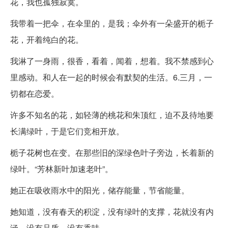
花，我也孤独寂寞。
我带着一把伞，在伞里的，是我；伞外有一朵盛开的栀子
花，开着纯白的花。
我淋了一身雨，很香，看着，闻着，想着。我不禁感到心
里感动。和人在一起的时候会有默契的生活。6.三月，一
切都在恋爱。
许多不知名的花，如轻薄的桃花和朱顶红，迫不及待地要
长满绿叶，于是它们竞相开放。
栀子花树也在变。在那些旧的深绿色叶子旁边，长着新的
绿叶。“芳林新叶加速老叶”。
她正在吸收雨水中的阳光，储存能量，节省能量。
她知道，没有春天的积淀，没有绿叶的支撑，花就没有内
涵，没有品质，没有香味。