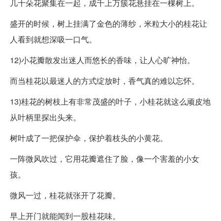
几十朵花聚集在一起，成千上万簇花悬挂在一棵树上。
盛开的时候，树上挂满了金色的薄纱，米粒大小的桂花让
人看到就想深吸一口气。
12)小花瓣散发出迷人而悠长的香味，让人心旷神怡。
而当桂花以最迷人的方式绽放时，香气真的难以忘怀。
13)桂花的树枝上有非常茂盛的叶子，小桂花就这么顽皮地
从叶柄里探出头来。
树叶成了一把保护伞，保护着枝头的小黄花。
一阵微风吹过，它用花瓣遮住了脸，像一个害羞的小女
孩。
微风一过，桂花就张开了花瓣。
早上开门就能闻到一股桂花味。