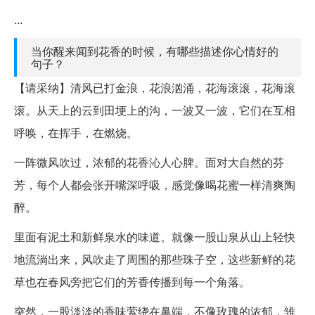
...
当你醒来闻到花香的时候，有哪些描述你心情好的
句子？
【请采纳】清风已打金浪，花浪汹涌，花海滚滚，花海滚
滚。从天上的云到田埂上的沟，一波又一波，它们在互相
呼唤，在挥手，在燃烧。
一阵微风吹过，浓郁的花香沁人心脾。面对大自然的芬
芳，每个人都会张开嘴深呼吸，感觉像喝花蜜一样清爽陶
醉。
里面有泥土和新鲜泉水的味道。就像一股山泉从山上轻快
地流淌出来，风吹走了周围的那些珠子空，这些新鲜的花
草也在春风旁把它们的芳香传播到每一个角落。
突然，一股淡淡的香味萦绕在鼻端，不像玫瑰的浓郁，雏