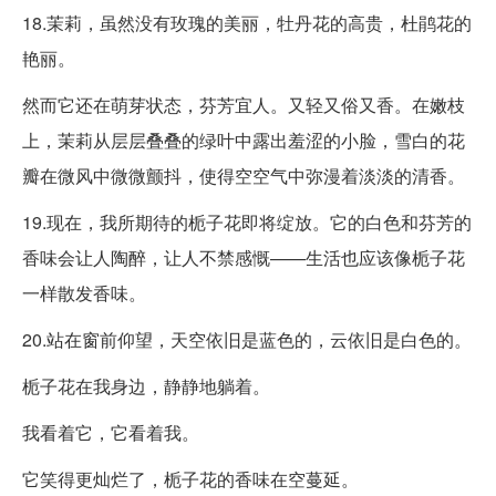
18.茉莉，虽然没有玫瑰的美丽，牡丹花的高贵，杜鹃花的
艳丽。
然而它还在萌芽状态，芬芳宜人。又轻又俗又香。在嫩枝
上，茉莉从层层叠叠的绿叶中露出羞涩的小脸，雪白的花
瓣在微风中微微颤抖，使得空空气中弥漫着淡淡的清香。
19.现在，我所期待的栀子花即将绽放。它的白色和芬芳的
香味会让人陶醉，让人不禁感慨——生活也应该像栀子花
一样散发香味。
20.站在窗前仰望，天空依旧是蓝色的，云依旧是白色的。
栀子花在我身边，静静地躺着。
我看着它，它看着我。
它笑得更灿烂了，栀子花的香味在空蔓延。