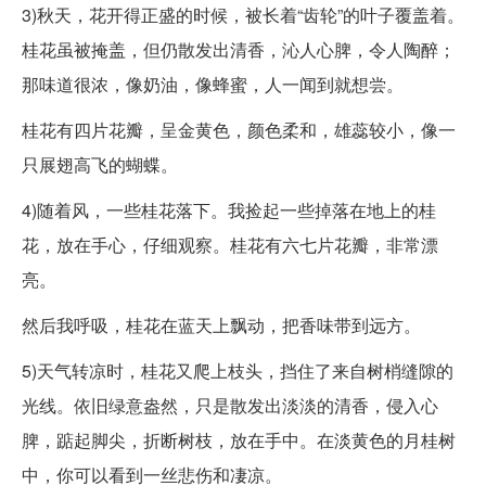
3)秋天，花开得正盛的时候，被长着“齿轮”的叶子覆盖着。
桂花虽被掩盖，但仍散发出清香，沁人心脾，令人陶醉；
那味道很浓，像奶油，像蜂蜜，人一闻到就想尝。
桂花有四片花瓣，呈金黄色，颜色柔和，雄蕊较小，像一
只展翅高飞的蝴蝶。
4)随着风，一些桂花落下。我捡起一些掉落在地上的桂
花，放在手心，仔细观察。桂花有六七片花瓣，非常漂
亮。
然后我呼吸，桂花在蓝天上飘动，把香味带到远方。
5)天气转凉时，桂花又爬上枝头，挡住了来自树梢缝隙的
光线。依旧绿意盎然，只是散发出淡淡的清香，侵入心
脾，踮起脚尖，折断树枝，放在手中。在淡黄色的月桂树
中，你可以看到一丝悲伤和凄凉。