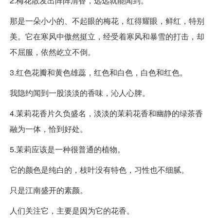
2.梅花散发出阵阵清香，远远就能闻到。
那是一朵小小的、不起眼的梅花，红得耀眼，鲜红，特别
美。它在寒风中傲然挺立，经受着寒风和暴雪的打击，却
不屈服，依然屹立不倒。
3.红色花瓣和黄色雄蕊，红色和白色，白色和红色。
我隐约闻到一股淡淡的香味，沁人心脾。
4.茉莉花香片久负盛名，淡淡的茉莉花香和幽静的绿茶香
融为一体，恰到好处。
5.茉莉应该是一种很普通的植物。
它的颜色是纯白的，枝叶没有特色，习性也不细腻。
只是江南盛开的素颜。
人们关注它，主要是因为它的花香。