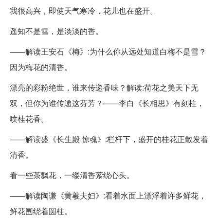
我很高兴，即使天气寒冷，花儿也在盛开。
遥知不是雪，是淡淡的香。
——解读王安石《梅》:为什么你从远处知道白梅不是雪？
因为梅花的清香。
漂亮的彩粉绝世，谁来传递香味？解读:荷花之美天下无
双，但你为谁传递这芬芳？——李白《长相思》有刻柱，
喷桂花香。
——解读盛《长生殿·惊魂》:栏杆下，盛开的桂花正散发着
清香。
看一些茶飘花，一缕清香萦绕心头。
——解读陶谦《黄羲夫妇》:看着水面上漂浮着许多鲜花，
鲜花围绕着圆柱。