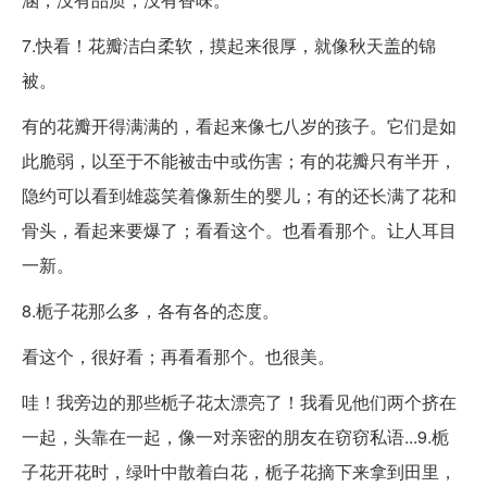
7.快看！花瓣洁白柔软，摸起来很厚，就像秋天盖的锦
被。
有的花瓣开得满满的，看起来像七八岁的孩子。它们是如
此脆弱，以至于不能被击中或伤害；有的花瓣只有半开，
隐约可以看到雄蕊笑着像新生的婴儿；有的还长满了花和
骨头，看起来要爆了；看看这个。也看看那个。让人耳目
一新。
8.栀子花那么多，各有各的态度。
看这个，很好看；再看看那个。也很美。
哇！我旁边的那些栀子花太漂亮了！我看见他们两个挤在
一起，头靠在一起，像一对亲密的朋友在窃窃私语...9.栀
子花开花时，绿叶中散着白花，栀子花摘下来拿到田里，