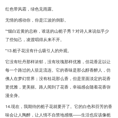
红色带风霜，绿色见雨露。
无情的感动你，你是江波的倒影。
”“烟白近黄的总称，谁送的山栀子秀？对诗人来说似乎少
了些知己，凌渡唱得从来不开。
"13.栀子花没有什么吸引人的外观。
它没有牡丹那样浓郁，没有玫瑰那样优雅，但花香足以让
每一个路过的人驻足流连。它的香味是那么醇香醉人，仿
佛人在梦幻世界；没有桂花那么香，但是里面淡定的花香
更优雅，更美丽。路人闻到了花香，幸福感会随着花香弥
漫全身。
14.现在，我期待的栀子花就要开了。它的白色和芬芳的香
味会让人陶醉，让人情不自禁地感慨——生活也应该像栀