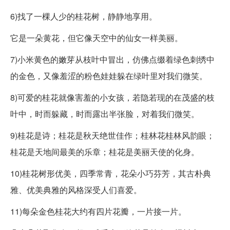
6)找了一棵人少的桂花树，静静地享用。
它是一朵黄花，但它像天空中的仙女一样美丽。
7)小米黄色的嫩芽从枝叶中冒出，仿佛点缀着绿色刺绣中
的金色，又像羞涩的粉色娃娃躲在绿叶里对我们微笑。
8)可爱的桂花就像害羞的小女孩，若隐若现的在茂盛的枝
叶中，时而躲藏，时而露出半张脸，对着我们微笑。
9)桂花是诗；桂花是秋天绝世佳作；桂林花桂林风韵眼；
桂花是天地间最美的乐章；桂花是美丽天使的化身。
10)桂花树形优美，四季常青，花朵小巧芬芳，其古朴典
雅、优美典雅的风格深受人们喜爱。
11)每朵金色桂花大约有四片花瓣，一片接一片。