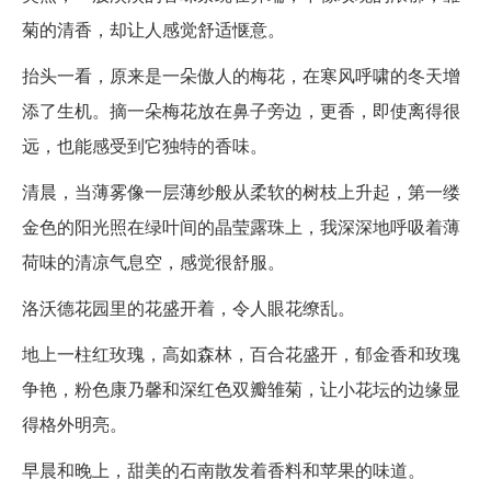
菊的清香，却让人感觉舒适惬意。
抬头一看，原来是一朵傲人的梅花，在寒风呼啸的冬天增
添了生机。摘一朵梅花放在鼻子旁边，更香，即使离得很
远，也能感受到它独特的香味。
清晨，当薄雾像一层薄纱般从柔软的树枝上升起，第一缕
金色的阳光照在绿叶间的晶莹露珠上，我深深地呼吸着薄
荷味的清凉气息空，感觉很舒服。
洛沃德花园里的花盛开着，令人眼花缭乱。
地上一柱红玫瑰，高如森林，百合花盛开，郁金香和玫瑰
争艳，粉色康乃馨和深红色双瓣雏菊，让小花坛的边缘显
得格外明亮。
早晨和晚上，甜美的石南散发着香料和苹果的味道。