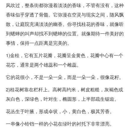
风吹过，整条街都弥漫着淡淡的香味，不管有没有，这种
香味似乎穿透了骨髓。它弥漫在空灵与现实之间，随风飘
散，让庭院充满淡淡的幽香。你寻找桂花的香味，就像听
到蟋蟀的叫声却找不到蟋蟀的位置。就像期待一件美好的
事情，保持一点距离是完美的。
1)金桂，它有五片花瓣，花瓣呈金黄色，花瓣中心有一个
花芯，通常是两个雄蕊和一个雌蕊。
它的花很小，不是一朵一朵，而是一朵一朵，很像花籽。
2)桂花树靠在栏杆上。高树高约米，树皮粗糙，灰褐色或
灰白色，深绿色，叶对生，椭圆形，上半部疏生锯齿。
花丛生于叶腋，形成伞状，小，黄白色，极其芳香。
一串像小铃铛一样的小花在绿叶的衬托下非常漂亮。