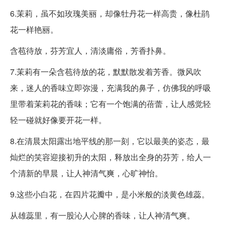
6.茉莉，虽不如玫瑰美丽，却像牡丹花一样高贵，像杜鹃
花一样艳丽。
含苞待放，芬芳宜人，清淡庸俗，芳香扑鼻。
7.茉莉有一朵含苞待放的花，默默散发着芳香。微风吹
来，迷人的香味立即弥漫，充满我的鼻子，仿佛我的呼吸
里带着茉莉花的香味；它有一个饱满的蓓蕾，让人感觉轻
轻一碰就好像要开花一样。
8.在清晨太阳露出地平线的那一刻，它以最美的姿态，最
灿烂的笑容迎接初升的太阳，释放出全身的芬芳，给人一
个清新的早晨，让人神清气爽，心旷神怡。
9.这些小白花，在四片花瓣中，是小米般的淡黄色雄蕊。
从雄蕊里，有一股沁人心脾的香味，让人神清气爽。