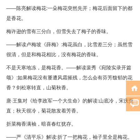
——陈亮解读梅花:一朵梅花突然先开；梅花后面留下的都
是香花。
梅许逊的雪有三分白，但雪失去了梅子的香味。
——解读卢梅坡《薛梅》:梅花虽白，比雪差三分；虽然雪
很清，但是和梅花相比，没有梅花的香味。
不是天寒地冻，是梅花香。——解读裴秀《宛陵实录开篇
颂》:如果梅花没有屡遭风霜摧残，怎么会有芬芳馥郁的花
香？剑松寒转直，山菊秋香。
唐·王集对《给李政军一个大生命》的解读:山底冷，宋庆更
直；秋天很冷，菊花散发着芳香。
折菜梅香满袖，暗喜春红犹存。
——严《清平乐》解读:折了一把梅花，袖子里全是梅花。