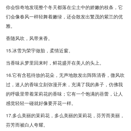
你会惊奇地发现整个冬天都落在尘土中的娇嫩的枝条，它
们会像春风一样轻舞着嫩绿，还会散发出繁茂的紫兰的优
雅。
香随风吹，风带来香。
15.冰雪为荣宇做胎，柔情近窗。
当香味从梦里回来时，鲜花盛开在美人的头上。
16.它有含苞待放的花朵，无声地散发出阵阵清香，微风吹
过，迷人的香味立刻弥漫开来，充满了我的鼻子，仿佛我
的呼吸里带着茉莉花的香味；它有一个饱满的蓓蕾，让人
感觉轻轻一碰就好像要开花一样。
17.多么美丽的茉莉花，多么美丽的茉莉花，芬芳而美丽，
芬芳而被白人夸耀。