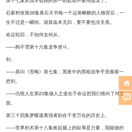
第十七集从我学会跑的那一刻起就不要用隐龙了。
石家村徐第28集黄石天书每一个运筹帷幄的人物背后，一
生不过是一瞬间。就算血本无归，要不要也没关系。
命运轮回，不知何去何从。
——阎不雪第十六集龙争虎斗。
剑。
——莫问《苍蝇》第七集，黑夜中的黑暗战争手里握着一
把剑。
——仇恨人生第23集做人之道在于命运把我们推向了对立
面。
第三十四集梦蝶逃离强者刻在千变万化的历史上。
——世界积木第十八集捡起腿上的耻辱是力量，我能做的