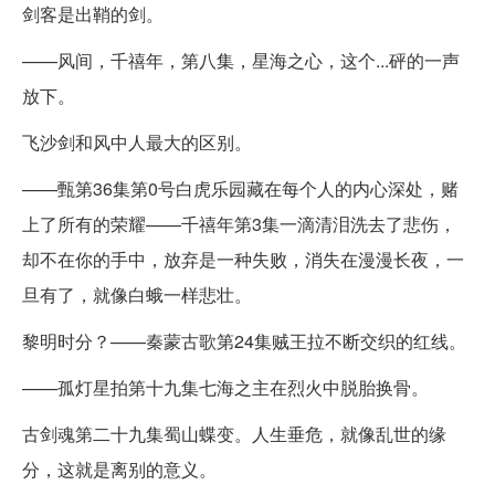
剑客是出鞘的剑。
——风间，千禧年，第八集，星海之心，这个...砰的一声
放下。
飞沙剑和风中人最大的区别。
——甄第36集第0号白虎乐园藏在每个人的内心深处，赌
上了所有的荣耀——千禧年第3集一滴清泪洗去了悲伤，
却不在你的手中，放弃是一种失败，消失在漫漫长夜，一
旦有了，就像白蛾一样悲壮。
黎明时分？——秦蒙古歌第24集贼王拉不断交织的红线。
——孤灯星拍第十九集七海之主在烈火中脱胎换骨。
古剑魂第二十九集蜀山蝶变。人生垂危，就像乱世的缘
分，这就是离别的意义。