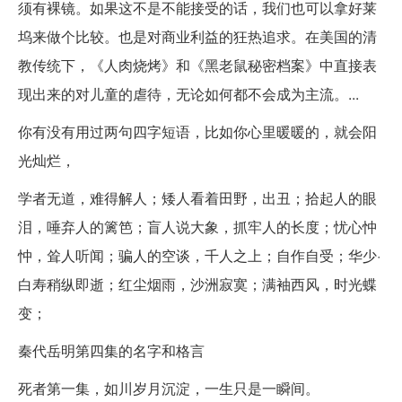
须有裸镜。如果这不是不能接受的话，我们也可以拿好莱
坞来做个比较。也是对商业利益的狂热追求。在美国的清
教传统下，《人肉烧烤》和《黑老鼠秘密档案》中直接表
现出来的对儿童的虐待，无论如何都不会成为主流。...
你有没有用过两句四字短语，比如你心里暖暖的，就会阳
光灿烂，
学者无道，难得解人；矮人看着田野，出丑；拾起人的眼
泪，唾弃人的篱笆；盲人说大象，抓牢人的长度；忧心忡
忡，耸人听闻；骗人的空谈，千人之上；自作自受；华少·
白寿稍纵即逝；红尘烟雨，沙洲寂寞；满袖西风，时光蝶
变；
秦代岳明第四集的名字和格言
死者第一集，如川岁月沉淀，一生只是一瞬间。