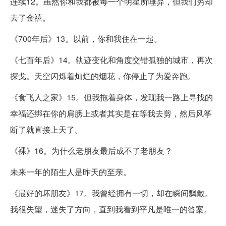
连续12。虽然你和我都被每一个明星所唾弃，但我们穷却
去了金禧。
《700年后》13。以前，你和我住在一起。
《七百年后》14。轨迹变化和角度交错孤独的城市，再次
探戈。天空闪烁着灿烂的烟花，你停止了为爱奔跑。
《食飞人之家》15。但我拖着身体，发现我一路上寻找的
幸福还绑在你的肩膀上或者其实是在等我去剪，然后风筝
断了就直接上天了。
《裸》16。为什么老朋友最后成不了老朋友？
未来一年的陌生人是昨天的至亲。
《最好的坏朋友》17。我曾经拥有一切，却在瞬间飘散。
我很失望，迷失了方向，直到我看到平凡是唯一的答案。