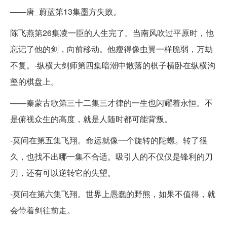
——唐_蔚蓝第13集墨方失败。
陈飞燕第26集凌一臣的人生完了。当南风吹过平原时，他
忘记了他的剑，向前移动。他瘦得像虫翼一样脆弱，万劫
不复。-纵横大剑师第四集暗潮中散落的棋子横卧在纵横沟
壑的棋盘上。
——秦蒙古歌第三十二集三才律的一生也闪耀着永恒。不
是俯视众生的高度，就是人随时都可能背叛。
-莫问在第五集飞翔。命运就像一个旋转的陀螺。转了很
久，也找不出哪一集不合适。吸引人的不仅仅是锋利的刀
刃，还有可以逆转它的失望。
-莫问在第六集飞翔。世界上愚蠢的野熊，如果不值得，就
会带着剑往前走。