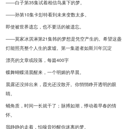
——白子第35集试着相信鸟巢下的梦。
——孙第10集卡彭特看到未来变数太多。
即使被世界遗忘，也不要活的被遗忘。
——莫家冰淇淋第21集韩的梦想是凭空产生的。希望这盏
灯能照亮整个人生的废墟。第一集逝者如斯川年沉淀
漂亮的文章或段落，每篇400字
蝶舞蝴蝶清晨醒来，一个明媚的早晨。
晨露还没掉出来，霞光还没散开。你悄悄睁开透明的眼
睛。
蛹角质，时间一长就干了；脉搏如潮，悸动着早春的情
怀。
我静静的走着，怕噪音吵醒你迷离的梦。