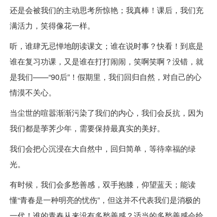
还是会被我们的主动思考所惊艳；我真棒！课后，我们充
满活力，笑得像花一样。
听，谁肆无忌惮地朗读课文；谁在说时事？快看！到底是
谁在复习功课，又是谁在打打闹闹，笑啊笑啊？没错，就
是我们——“90后”！假期里，我们回归自然，对自己的心
情漠不关心。
当尘世的喧嚣渐渐污染了我们的内心，我们会反抗，因为
我们都是荸荠少年，需要保持最真实的美好。
我们会把心沉浸在大自然中，回归简单，等待幸福的绿
光。
有时候，我们会多愁善感，双手抱膝，仰望蓝天；能读
懂“青春是一种明亮的忧伤”，但这并不代表我们是消极的
一代！谁的青春从来没有多愁善感？适当的多愁善感会给