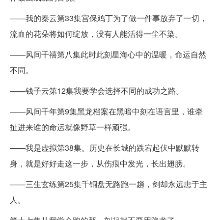
——我的秦云第33集宫保鸡丁为了做一件事放弃了一切，
流血的花朵将如何绽放，没有人能活得一尘不染。
——风间千禧第八集此时此刻星海心中的温暖，命运自然
不同。
——钱子云第12集我要学会选择不同的成功之路。
——风间千年第9集黑龙档案在黑暗中刻在语言里，谁牵
扯进来谁的命运就像野草一样顽强。
——我是虚拟第38集。历史在长城的跌宕起伏中默默转
身，就是好好走这一步，从伤痕中发光，长出翅膀。
——三生玄练第25集千铜盘无路跑一趟，剑却永远忠于主
人。