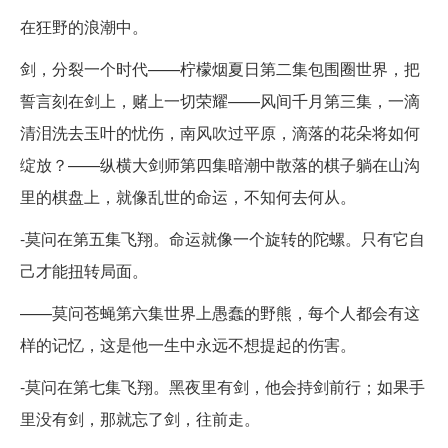
在狂野的浪潮中。
剑，分裂一个时代——柠檬烟夏日第二集包围圈世界，把
誓言刻在剑上，赌上一切荣耀——风间千月第三集，一滴
清泪洗去玉叶的忧伤，南风吹过平原，滴落的花朵将如何
绽放？——纵横大剑师第四集暗潮中散落的棋子躺在山沟
里的棋盘上，就像乱世的命运，不知何去何从。
-莫问在第五集飞翔。命运就像一个旋转的陀螺。只有它自
己才能扭转局面。
——莫问苍蝇第六集世界上愚蠢的野熊，每个人都会有这
样的记忆，这是他一生中永远不想提起的伤害。
-莫问在第七集飞翔。黑夜里有剑，他会持剑前行；如果手
里没有剑，那就忘了剑，往前走。