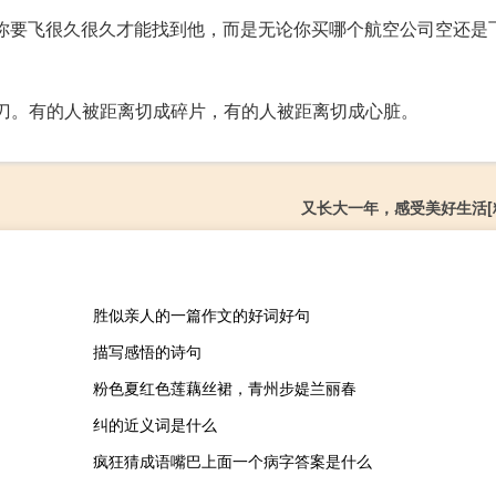
uo不是说你要飞很久很久才能找到他，而是无论你买哪个航空公司空还
剪刀。有的人被距离切成碎片，有的人被距离切成心脏。
又长大一年，感受美好生活[精
胜似亲人的一篇作文的好词好句
描写感悟的诗句
粉色夏红色莲藕丝裙，青州步媞兰丽春
纠的近义词是什么
疯狂猜成语嘴巴上面一个病字答案是什么