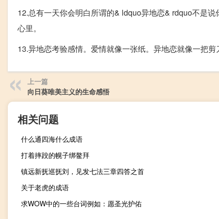
12.总有一天你会明白所谓的& ldquo异地恋& rdq
心里。
13.异地恋考验感情。爱情就像一张纸。异地恋就像一把
上一篇
向日葵唯美主义的生命感悟
相关问题
什么通四海什么成语
打着摔跤的幌子绑鳌拜
镇远新抚巡抚刘，见发七法三章四答之首
关于老虎的成语
求WOW中的一些台词例如：愿圣光护佑