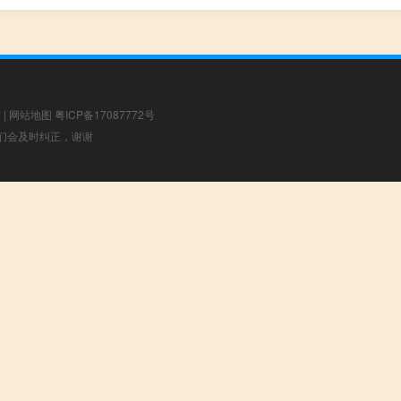
章
|
网站地图
粤ICP备17087772号
，我们会及时纠正，谢谢