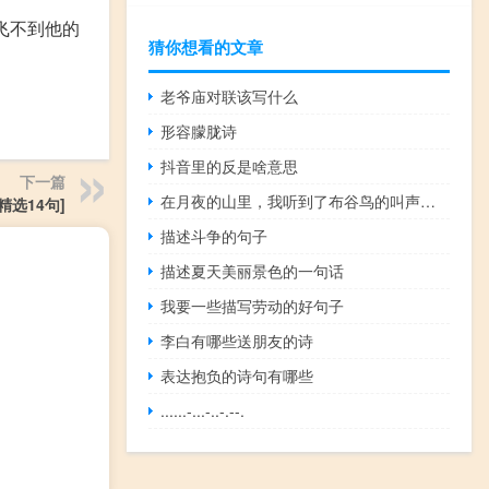
是飞不到他的
猜你想看的文章
老爷庙对联该写什么
形容朦胧诗
抖音里的反是啥意思
下一篇
在月夜的山里，我听到了布谷鸟的叫声，回忆起了卢蒙的老巡演
选14句]
描述斗争的句子
描述夏天美丽景色的一句话
我要一些描写劳动的好句子
李白有哪些送朋友的诗
表达抱负的诗句有哪些
......-...-..-.--.