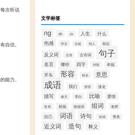
。每次听说
文学标签
ng
人生
什么
sh
zh
伤感
励志
前有自信。
作文
别人
出处
句子
反义词
古诗词
古诗
名言
四字
哪些
幸福
对联
。
形容
意思
开头
快乐
子的能力。
成语
我们
拼音
接龙
比喻
描写
爱情
李白
春天
组词
祝福
生肖
祝福语
老师
词语
诗句
自己
诗词
赞美
造句
近义词
释义