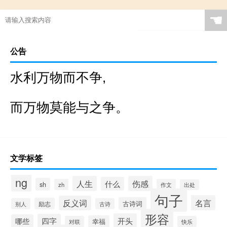
☚
公告
水利万物而不争,
而万物莫能与之争。
文学标签
ng
人生
伤感
什么
sh
zh
作文
出处
句子
名言
反义词
古诗词
励志
别人
古诗
形容
开头
四字
哪些
幸福
对联
快乐