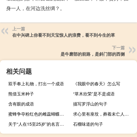
身一人，在河边洗丝绸？。
上一篇
在中兴碑上你看不到天宝惊人的浪费，看不到今生的草
下一篇
是牛磨部的前路，是斜门部的西侧
相关问题
双手奉上礼物，打出一个成语
《我眼中的春天》怎么写
熊借玉米种子
“草木欣荣”是不是成语
含有眼的成语
描写罗浮山的句子
蜜蜂争夺粉红色的雌蕊蝴蝶来分享香味，不像垂杨珍惜金色的小束
求心里有座坟，葬着未亡人类似的句子2
关于“人在15至25岁”的名言警句
石榴味道的句子