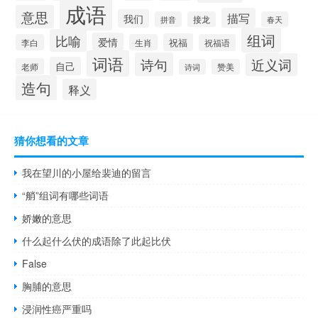
成语
意思
描写
我们
拼音
接龙
春天
组词
比喻
爱情
祝福
李白
生肖
祝福语
词语
诗句
近义词
自己
老师
诗词
赞美
造句
释义
猜你想看的文章
我在望川的小屋给裴迪的留言
“艄”组词有哪些词语
娇嫩的意思
什么起什么伏的成语除了此起比伏
False
胸脯的意思
浸润性癌严重吗