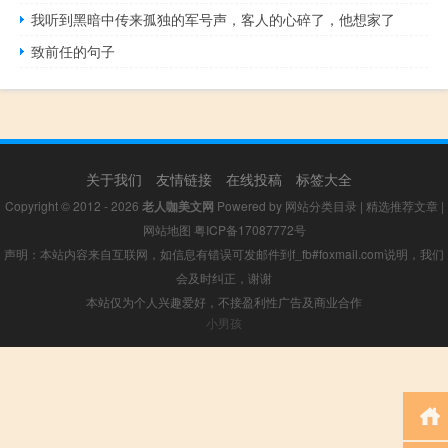
我听到黑暗中传来孤独的军号声，客人的心碎了，他想家了
致前任的句子
关于我们
友情链接
在线投稿
标签大全
Copyright © 2012 - 2026
老人咖美文网
Powered by
网站分类目录
|
精选推荐文章
|
网站地图
粤ICP备17087772号
声明：本站内容来自互联网，如信息有错误可发邮件到f_fb#foxmail.com说明，我们
会及时纠正，谢谢
本站仅为个人兴趣爱好，不接盈利性广告及商业合作
小男孩