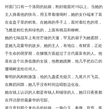
对面门口有一个洛阳的姑娘，刚好能面对15以上。当她的
主人骑着他的快马，用玉带着缰绳时，她的女仆端来了装
在金盘子里的鳕鱼。在她画的亭子上，面对着红色的塔，
飞檐是粉红色和绿色的，上面有桃花和柳树。
她的七味战车上有丝芒做的天篷，罕见的扇子为她遮阴，
是她九花窗帘的故乡。她的主人，有地位，有财富，正处
于生命的萌芽期，在慷慨方面超过了古代最富有的人。他
喜欢这个出身低微的女孩，他教她跳舞，他几乎把自己的
珊瑚树送给任何人。
黎明的风刚刚激荡，他的九盏柔光熄灭，九尾片片飞花。
在舞蹈间隙，她几乎没有时间边唱歌边化妆。
她在镇上认识的人都是有钱人和铺张的人，她日日夜夜都
在拜访那些最豪华的宅邸。
谁注意到那个来自岳的姑娘，一脸白玉，卑微，贫穷，孤