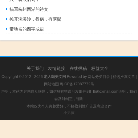
描写杭州西湖的诗文
摊开浣溪沙，得病，有两鬓
带地名的四字成语
关于我们
友情链接
在线投稿
标签大全
Copyright © 2012 - 2026
老人咖美文网
Powered by
网站分类目录
|
精选推荐文章
|
网站地图
粤ICP备17087772号
声明：本站内容来自互联网，如信息有错误可发邮件到f_fb#foxmail.com说明，我们
会及时纠正，谢谢
本站仅为个人兴趣爱好，不接盈利性广告及商业合作
小男孩