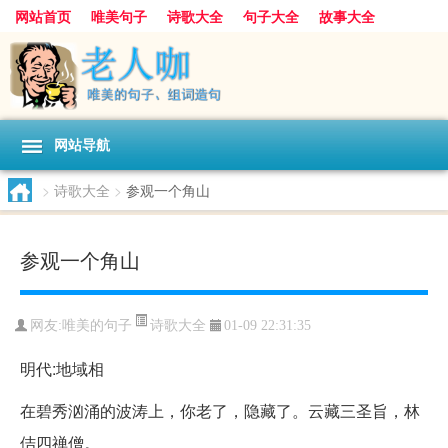
网站首页
唯美句子
诗歌大全
句子大全
故事大全
人生感悟
其他美文
美文欣赏
伤感文字
散文随笔
感人故事
句子分类
网站导航
>
诗歌大全
>
参观一个角山
参观一个角山
诗歌大全
网友:
唯美的句子
01-09 22:31:35
明代:地域相
在碧秀汹涌的波涛上，你老了，隐藏了。云藏三圣旨，林
佶四禅僧。