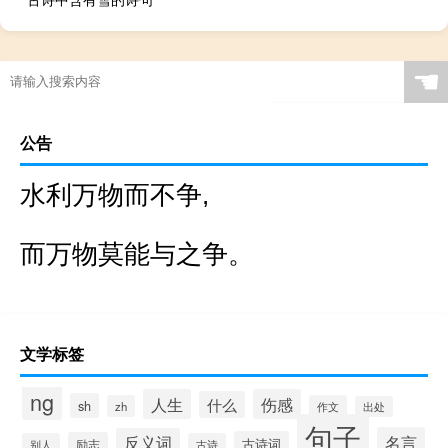
☚
公告
水利万物而不争,
而万物莫能与之争。
文学标签
ng
人生
伤感
什么
sh
zh
作文
出处
句子
名言
反义词
古诗词
励志
别人
古诗