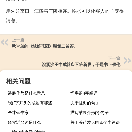
岸火分京口，江涛与广陵相连。溺水可以让客人的心变得
清澈。
上一篇
秋堂弟的《城郊花园》唱第二首茶。
下一篇
浣溪沙王中成答应不给新香，于是书上催他
相关问题
装腔作势是什么意思
怪字组4字组词
“道”字开头的成语有哪些
关于挂树的句子
全才vs专家
描写苹果外形的 句子
经常近义词是什么
关于等待爱人的四个字词语
古诗中含有雪的诗句