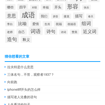
形容
开头
四字
哪些
幸福
对联
快乐
成语
意思
描写
我们
拼音
接龙
春天
组词
比喻
爱情
祝福
李白
生肖
祝福语
词语
诗句
近义词
自己
老师
诗词
赞美
造句
释义
猜你想看的文章
拉夫特是什么意思
三体名句，不答，观察者1937？
向前跑
iphone8ff开头的怎么样
描写老人沧桑的语句
人生看淡的句子