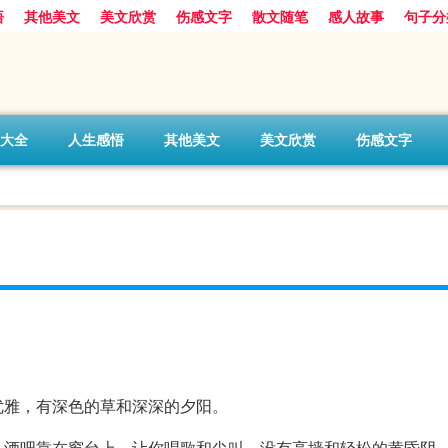
悟
其他美文
美文欣赏
伤感文字
散文随笔
感人故事
句子分
大全
人生感悟
其他美文
美文欣赏
伤感文字
优雅，有深色的草和深深的夕阳。
。酒吧靠在窗台上，让你唱歌和尖叫，没有高墙和轻松的黄昏阴