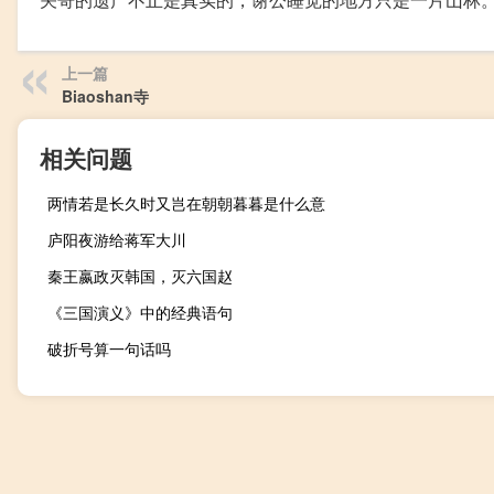
上一篇
Biaoshan寺
相关问题
两情若是长久时又岂在朝朝暮暮是什么意
庐阳夜游给蒋军大川
秦王嬴政灭韩国，灭六国赵
《三国演义》中的经典语句
破折号算一句话吗