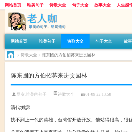
网站首页
唯美句子
诗歌大全
句子大全
故事大全
人生感
网站首页
唯美句子
诗歌大全
句子大全
故事
>
诗歌大全
>
陈东圃的方伯招募来进贡园林
陈东圃的方伯招募来进贡园林
诗歌大全
网友:
唯美的句子
01-09 22:13:58
清代:姚鼐
找不到上一代的英雄，台湾馆开放开放。他站得很高，很
关哥的遗产不止是真实的，谢公睡觉的地方只是一片山林