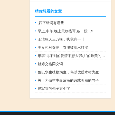
猜你想看的文章
,四字组词有哪些
早上,中午,晚上景物描写,各一段（5
玉洁琼天三万顷，执我舟一叶
美女相对哭泣，衣服被泪水打湿
形容“得不到的爱情不想去强求”的唯美的句子有哪些？
觥筹交错同义词
鱼以水生植物为生，鸟以优质木材为生
关于为做错事而后悔的诗或美丽的句子
描写雪的句子五个字