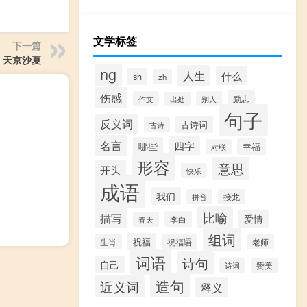
文学标签
下一篇
】天京沙夏
ng
人生
什么
sh
zh
伤感
励志
作文
别人
出处
句子
反义词
古诗词
古诗
名言
四字
哪些
幸福
对联
形容
意思
开头
快乐
成语
我们
拼音
接龙
比喻
描写
爱情
李白
春天
组词
祝福
生肖
祝福语
老师
词语
诗句
自己
诗词
赞美
造句
近义词
释义