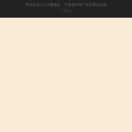
本站仅为个人兴趣爱好，不接盈利性广告及商业合作
小男孩