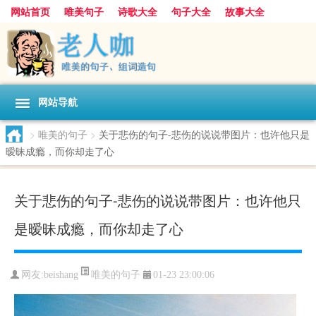
网站首页
唯美句子
诗歌大全
句子大全
故事大全
人生感悟
其他美文
美文欣赏
伤感文字
散文随笔
感人故事
句子分类
网站导航
>
唯美的句子
>
关于悲伤的句子-悲伤的说说带图片：也许他只是
暧昧成瘾，而你却走了心
关于悲伤的句子-悲伤的说说带图片：也许他只
是暧昧成瘾，而你却走了心
唯美的句子
网友:
beishang
01-23 23:00:06