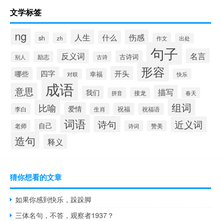
文学标签
ng
人生
伤感
什么
sh
zh
作文
出处
句子
名言
反义词
古诗词
励志
别人
古诗
形容
开头
四字
哪些
幸福
对联
快乐
成语
意思
描写
我们
拼音
接龙
春天
组词
比喻
爱情
祝福
李白
生肖
祝福语
词语
诗句
近义词
自己
老师
诗词
赞美
造句
释义
猜你想看的文章
如果你感到快乐，跺跺脚
三体名句，不答，观察者1937？