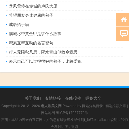
暴风雪停在赤城的卢氏大厦
希望朋友身体健康的句子
成语始于喻
满城尽带黄金甲是讲什么故事
积累互帮互助的名言警句
行人无限秋风思，隔水青山似故乡意思
表示自己可以过得很好的句子，比较委婉
关于我们
友情链接
在线投稿
标签大全
Copyright © 2012 - 2026
老人咖美文网
Powered by
网站分类目录
|
精选推荐文章
|
网站地图
粤ICP备17087772号
声明：本站内容来自互联网，如信息有错误可发邮件到f_fb#foxmail.com说明，我们
会及时纠正，谢谢