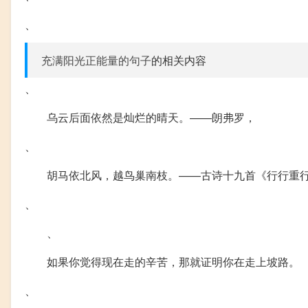
、
充满阳光正能量的句子
的相关内容
、
乌云后面依然是灿烂的晴天。——朗弗罗，
、
胡马依北风，越鸟巢南枝。——古诗十九首《行行重
、
、
如果你觉得现在走的辛苦，那就证明你在走上坡路。
、