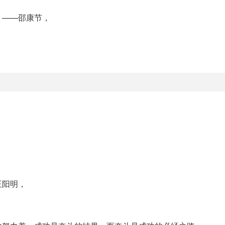
。——邵康节，
王阳明，