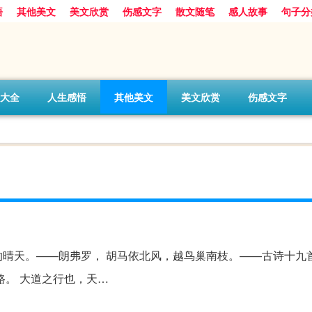
悟
其他美文
美文欣赏
伤感文字
散文随笔
感人故事
句子分
大全
人生感悟
其他美文
美文欣赏
伤感文字
的晴天。——朗弗罗， 胡马依北风，越鸟巢南枝。——古诗十九
路。 大道之行也，天…