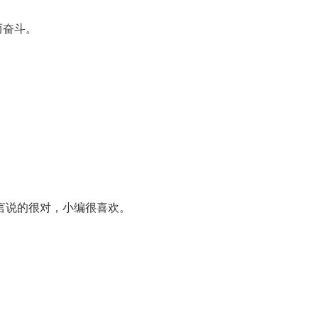
而奋斗。
言说的很对，小编很喜欢。