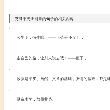
、
充满阳光正能量的句子的相关内容
、
公生明，偏生暗。——《荀子·不苟》，
、
走自己的路，让别人说去吧！——但丁，
、
诚就是平实、自然。文章的基础，友情的基础，都是
、
勤奋求学，熬墨蓄势。
、