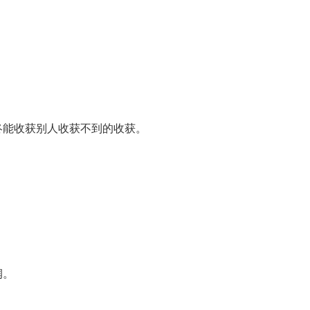
终能收获别人收获不到的收获。
润。