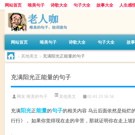
网站首页
唯美句子
诗歌大全
句子大全
故事大全
人生感
网站首页
唯美句子
诗歌大全
句子大全
故事
>
其他美文
>
充满阳光正能量的句子
充满阳光正能量的句子
其他美文
网友:
唯美的句子
02-01 23:16:34
阳光
能量
句子
充满
正
的
的相关内容 乌云后面依然是灿烂
行行》， 如果你觉得现在走的辛苦，那就证明你在走上坡
、