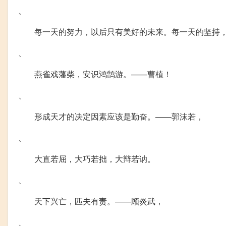
、
每一天的努力，以后只有美好的未来。每一天的坚持
、
燕雀戏藩柴，安识鸿鹄游。——曹植！
、
形成天才的决定因素应该是勤奋。——郭沫若，
、
大直若屈，大巧若拙，大辩若讷。
、
天下兴亡，匹夫有责。——顾炎武，
、