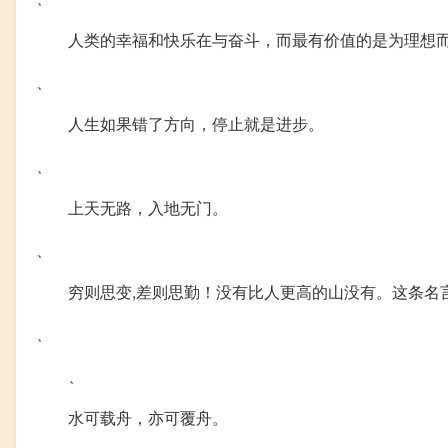
人类的幸福和快乐在与奋斗，而最有价值的是为理想
、
人生如果错了方向，停止就是进步。
、
上天无路，入地无门。
、
穷则思变,差则思勤！没有比人更高的山没有。这条名
、
、
水可载舟，亦可覆舟。