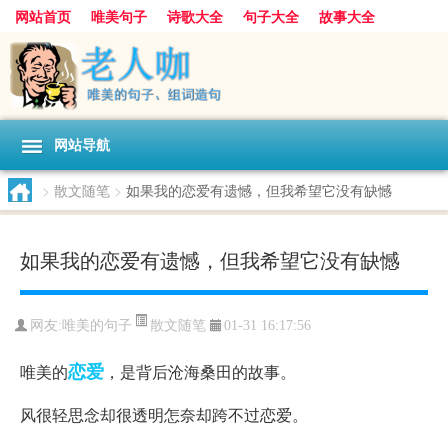
网站首页
唯美句子
诗歌大全
句子大全
故事大全
人生感悟
其他美文
美文欣赏
伤感文字
散文随笔
感人故事
句子分类
网站导航
>
散文随笔
>
如果我的恋爱有遗憾，但我希望它没有缺憾
如果我的恋爱有遗憾，但我希望它没有缺憾
散文随笔
网友:
唯美的句子
01-31 16:17:56
恋爱
唯美的
，是背后沧海桑田的故事。
风很轻思念却很透明怎奈却跨不过恋爱。