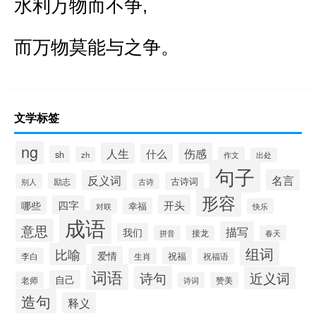
水利万物而不争,
而万物莫能与之争。
文学标签
ng
人生
伤感
什么
sh
zh
作文
出处
句子
名言
反义词
古诗词
励志
别人
古诗
形容
开头
四字
哪些
幸福
对联
快乐
成语
意思
描写
我们
拼音
接龙
春天
组词
比喻
爱情
祝福
李白
生肖
祝福语
词语
诗句
近义词
自己
老师
诗词
赞美
造句
释义