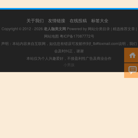
关于我们
友情链接
在线投稿
标签大全
Copyright © 2012 - 2026
老人咖美文网
Powered by
网站分类目录
|
精选推荐文章
|
网站地图
粤ICP备17087772号
声明：本站内容来自互联网，如信息有错误可发邮件到f_fb#foxmail.com说明，我们
会及时纠正，谢谢
本站仅为个人兴趣爱好，不接盈利性广告及商业合作
小男孩