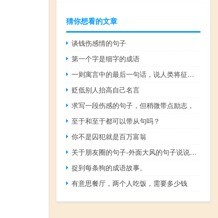
猜你想看的文章
谈钱伤感情的句子
第一个字是细字的成语
一则寓言中的最后一句话，说人类将征服自然
贬低别人抬高自己名言
求写一段伤感的句子，但稍微带点励志，
至于和至于都可以带从句吗？
你不是囚犯就是百万富翁
关于朋友圈的句子-外面大风的句子说说带图片 风太大的心情短语发朋友圈
捉到每条狗的成语故事。
有意思餐厅，两个人吃饭，需要多少钱