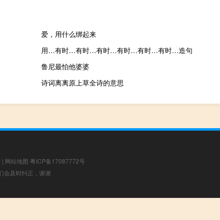
爱，用什么绑起来
用…有时…有时…有时…有时…有时…有时…造句
鲁尼最怕他婆婆
诗词离离原上草全诗的意思
章
|
网站地图
粤ICP备17087772号
，我们会及时纠正，谢谢