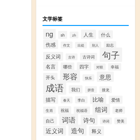
文学标签
ng
人生
什么
sh
zh
伤感
励志
作文
别人
出处
句子
反义词
古诗词
古诗
名言
四字
哪些
幸福
对联
形容
意思
开头
快乐
成语
我们
拼音
接龙
比喻
描写
爱情
李白
春天
组词
祝福
生肖
祝福语
老师
词语
诗句
自己
诗词
赞美
造句
近义词
释义