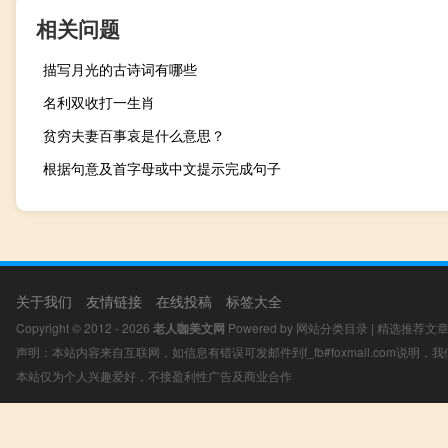
相关问题
描写月光的古诗词有哪些
名利双收打一生肖
贫穷夫妻百事哀是什么意思？
根据句意及首字母或中文提示完成句子
关于我们
友情链接
在线投稿
标签大全
Copyright © 2012 - 2026
老人咖美文网
Powered by
网站分类目录
|
精选推荐文
声明：本站内容来自互联网，如信息有错误可发邮件到f_fb#foxmail.com说明
本站仅为个人兴趣爱好，不接盈利性广告及商业合作