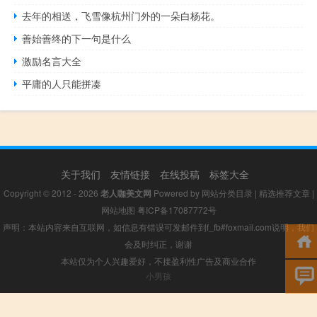
去年的相送，飞雪像杭州门外的一朵白杨花。
善始善终的下一句是什么
激励名言大全
平庸的人只能拼凑
关于我们
友情链接
在线投稿
标签大全
Copyright © 2012 - 2026
老人咖美文网
Powered by
网站分类目录
|
精选推荐文章
|
网站地图
粤ICP备17087772号
声明：本站内容来自互联网，如信息有错误可发邮件到f_fb#foxmail.com说明，我们
会及时纠正，谢谢
本站仅为个人兴趣爱好，不接盈利性广告及商业合作
小男孩