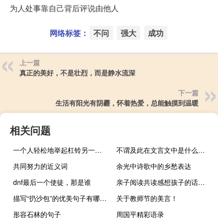
为人处事靠自己背后评说由他人
网络标签：
不问
强大
成功
上一篇
真正的美好，不是壮烈，而是静水流深
下一篇
生活有阳光有阴霾，怀着热爱，总能触摸到温暖
相关问题
一个人轻松地举起杠铃另一个人吃力地搬
不谓及此在文言文中是什么意思
共同努力的近义词
余光中诗歌中的乡愁表达
dnf最后一个使徒，那是谁
亲子阅读共读感想孩子的话怎么写
描写“扔沙包”的优美句子有哪些？
关于教师节的美言！
形容石林的句子
周国平精彩语录