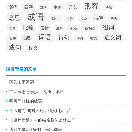
形容
开头
四字
哪些
幸福
对联
快乐
成语
意思
描写
我们
拼音
接龙
春天
组词
比喻
爱情
祝福
李白
生肖
祝福语
词语
诗句
近义词
自己
老师
诗词
赞美
造句
释义
猜你想看的文章
鼹鼠未雨绸缪
古诗沉思:于美人，南唐，李煜
帮领导分忧的成语
什么是“字句叫人死，精义叫人活”
《僵尸新娘》中的结婚誓词是什么？
请问字母C开头的，是轻轨吗