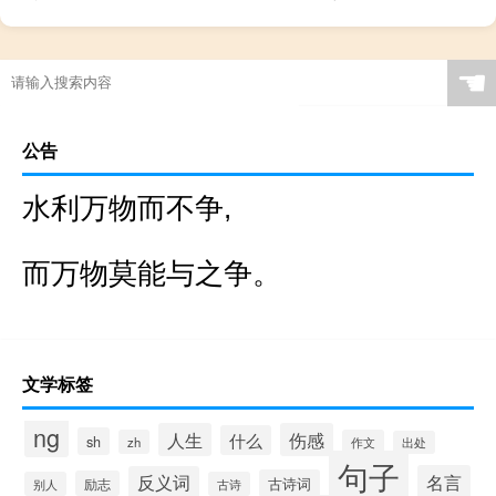
☚
公告
水利万物而不争,
而万物莫能与之争。
文学标签
ng
人生
伤感
什么
sh
zh
作文
出处
句子
名言
反义词
古诗词
励志
别人
古诗