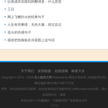
以使成衣后挺刮的翻译是：什么意思
工日
网上飞蛾扑火的经典句子
人生有些事情，无伤大雅，得过且过
花火的伤感句子
描述把热脸贴在冷屁股上这句话
关于我们
友情链接
在线投稿
标签大全
Copyright © 2012 - 2026
老人咖美文网
Powered by
网站分类目录
|
精选推荐文章
|
网站地图
粤ICP备17087772号
声明：本站内容来自互联网，如信息有错误可发邮件到f_fb#foxmail.com说明，我们
会及时纠正，谢谢
本站仅为个人兴趣爱好，不接盈利性广告及商业合作
小男孩