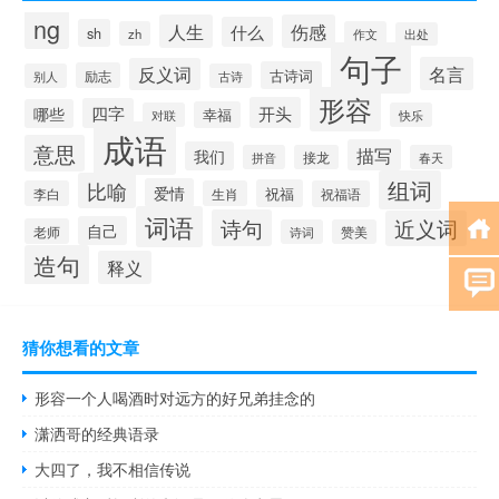
ng
人生
伤感
什么
sh
zh
作文
出处
句子
名言
反义词
古诗词
励志
别人
古诗
形容
开头
四字
哪些
幸福
对联
快乐
成语
意思
描写
我们
拼音
接龙
春天
组词
比喻
爱情
祝福
李白
生肖
祝福语
词语
诗句
近义词
自己
老师
诗词
赞美
造句
释义
猜你想看的文章
形容一个人喝酒时对远方的好兄弟挂念的
潇洒哥的经典语录
大四了，我不相信传说