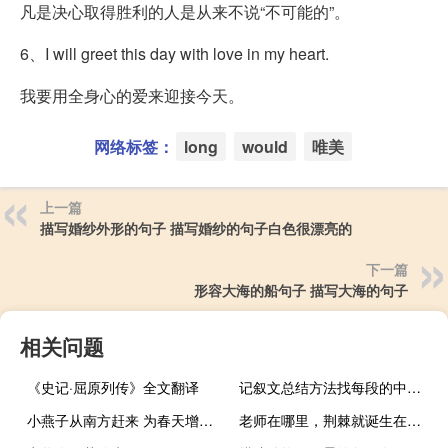
凡是决心取得胜利的人是从来不说“不可能的”。
6、I will greet this day with love in my heart.
我要用全身心的爱来迎接今天。
网络标签：
long
would
唯美
上一篇
描写婚纱外形的句子 描写婚纱的句子白色很漂亮的
下一篇
形容大海的船句子 描写大海的句子
相关问题
《史记·屈原列传》全文翻译
记叙文总结方法找每段的中心句,找共同
小燕子从南方赶来 为春天增添了许多生机仿写拟人句
老师在哪里，荆棘就诞生在哪里 参军后，将会有激烈的一年