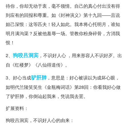
待你，你却无动于衷，毫不领情。自己的真心付出没有得
到应有的回报和尊重。如《封神演义》第十九回——且说
妲己深恨：这等匹夫！轻人如此。我本将心托明月，谁知
明月满沟渠？反被他羞辱一场。管教你粉身碎骨，方消我
恨！
狗咬吕洞宾
2、
，不识好人心 ，用来形容人不识好歹。出
自《红楼梦》《八仙得道传》。
驴肝肺
3、好心当成
，意思是：好心被误以为成坏心眼，
如明代兰陵笑笑生《金瓶梅词话》第28回：你看我好心做
了驴肝肺，你倒讪起我来，凭说我去罢。
扩展资料：
狗咬吕洞宾，不识好人心的由来：