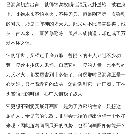
吕洞宾初次出家，就得钟离权赐他混元八卦道袍，披在身
上。此袍本来不怕水火，不畏刀兵。但是刚巧第一次碰到
的对头，乃是二郎神的哮天犬。此犬可不比寻常兽类，他
从上古以来，一直苦修勤炼，虽然未成仙道，却也成了万
劫不坏之体。
它的牙齿，又经过千磨万煅，曾随它的主人立过不少功
劳，咬死不少妖人鬼怪。自然它那一咬的力量，比平常的
刀兵水火，都要厉害到十多倍了。何况那时吕洞宾正是一
心为好，只存着救它的念头，怎能防到它一出画圈，正在
头昏脑胀的时候，心中又恨极了敌人。
它更想不到洞宾展开画图，是为了救它的性命，只想这一
派的人，全是它的仇敌，哪里会无端的跑出这样一个救星
来呢？因此趁着画图展开的气势，也不问画图如何能开？