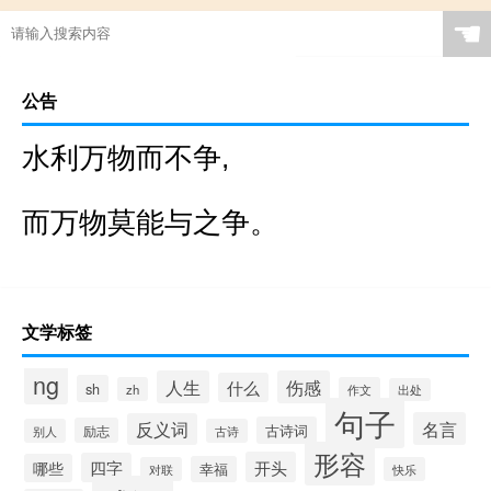
☚
公告
水利万物而不争,
而万物莫能与之争。
文学标签
ng
人生
伤感
什么
sh
zh
作文
出处
句子
名言
反义词
古诗词
励志
别人
古诗
形容
开头
四字
哪些
幸福
对联
快乐