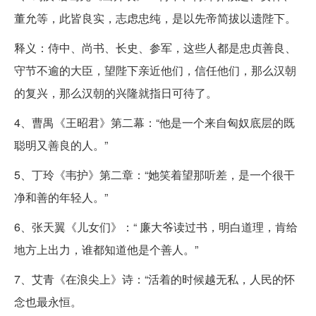
董允等，此皆良实，志虑忠纯，是以先帝简拔以遗陛下。
释义：侍中、尚书、长史、参军，这些人都是忠贞善良、
守节不逾的大臣，望陛下亲近他们，信任他们，那么汉朝
的复兴，那么汉朝的兴隆就指日可待了。
4、曹禺《王昭君》第二幕：“他是一个来自匈奴底层的既
聪明又善良的人。”
5、丁玲《韦护》第二章：“她笑着望那听差，是一个很干
净和善的年轻人。”
6、张天翼《儿女们》：“ 廉大爷读过书，明白道理，肯给
地方上出力，谁都知道他是个善人。”
7、艾青《在浪尖上》诗：“活着的时候越无私，人民的怀
念也最永恒。