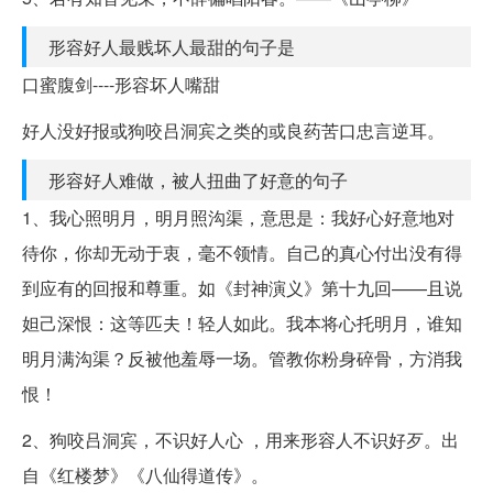
形容好人最贱坏人最甜的句子是
口蜜腹剑----形容坏人嘴甜
好人没好报或狗咬吕洞宾之类的或良药苦口忠言逆耳。
形容好人难做，被人扭曲了好意的句子
1、我心照明月，明月照沟渠，意思是：我好心好意地对
待你，你却无动于衷，毫不领情。自己的真心付出没有得
到应有的回报和尊重。如《封神演义》第十九回——且说
妲己深恨：这等匹夫！轻人如此。我本将心托明月，谁知
明月满沟渠？反被他羞辱一场。管教你粉身碎骨，方消我
恨！
2、狗咬吕洞宾，不识好人心 ，用来形容人不识好歹。出
自《红楼梦》《八仙得道传》。