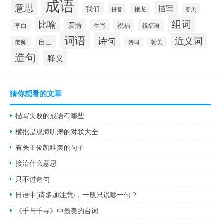
成语
意思
描写
我们
拼音
接龙
春天
组词
比喻
爱情
祝福
李白
生肖
祝福语
词语
诗句
近义词
自己
老师
诗词
赞美
造句
释义
猜你想看的文章
描写失败的成语有哪些
横批是观海听涛的对联大全
有关王俊凯唯美的句子
接洽什么意思
只不过造句
日语中(请多加注意)，一般只说哪一句？
《千与千寻》中最美的台词