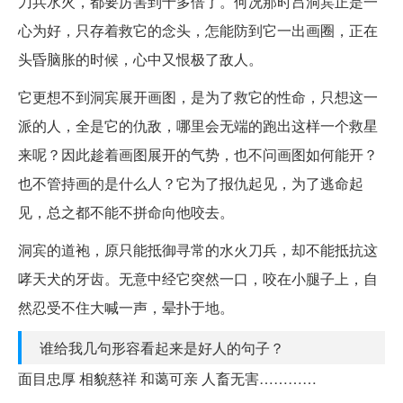
刀兵水火，都要厉害到十多倍了。何况那时吕洞宾正是一
心为好，只存着救它的念头，怎能防到它一出画圈，正在
头昏脑胀的时候，心中又恨极了敌人。
它更想不到洞宾展开画图，是为了救它的性命，只想这一
派的人，全是它的仇敌，哪里会无端的跑出这样一个救星
来呢？因此趁着画图展开的气势，也不问画图如何能开？
也不管持画的是什么人？它为了报仇起见，为了逃命起
见，总之都不能不拼命向他咬去。
洞宾的道袍，原只能抵御寻常的水火刀兵，却不能抵抗这
哮天犬的牙齿。无意中经它突然一口，咬在小腿子上，自
然忍受不住大喊一声，晕扑于地。
谁给我几句形容看起来是好人的句子？
面目忠厚 相貌慈祥 和蔼可亲 人畜无害…………