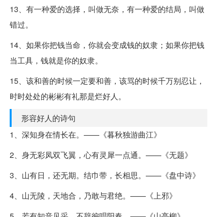
13、有一种爱的选择，叫做无奈，有一种爱的结局，叫做
错过。
14、如果你把钱当命，你就会变成钱的奴隶；如果你把钱
当工具，钱就是你的奴隶。
15、该和善的时候一定要和善，该骂的时候千万别忍让，
时时处处的彬彬有礼那是烂好人。
形容好人的诗句
1、深知身在情长在。——《暮秋独游曲江》
2、身无彩凤双飞翼，心有灵犀一点通。——《无题》
3、山有日，还无期。结巾带，长相思。——《盘中诗》
4、山无陵，天地合，乃敢与君绝。——《上邪》
5、若有知音见采，不辞徧唱阳春。——《山亭柳》