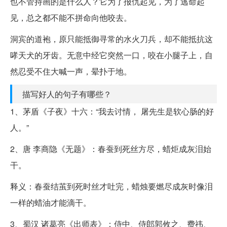
也不管持画的是什么人？它为了报仇起见，为了逃命起
见，总之都不能不拼命向他咬去。
洞宾的道袍，原只能抵御寻常的水火刀兵，却不能抵抗这
哮天犬的牙齿。无意中经它突然一口，咬在小腿子上，自
然忍受不住大喊一声，晕扑于地。
描写好人的句子有哪些？
1、茅盾《子夜》十六：“我去讨情， 屠先生是软心肠的好
人。”
2、唐 李商隐《无题》：春蚕到死丝方尽，蜡炬成灰泪始
干。
释义：春蚕结茧到死时丝才吐完，蜡烛要燃尽成灰时像泪
一样的蜡油才能滴干。
3、蜀汉 诸葛亮《出师表》：侍中、侍郎郭攸之、费祎、