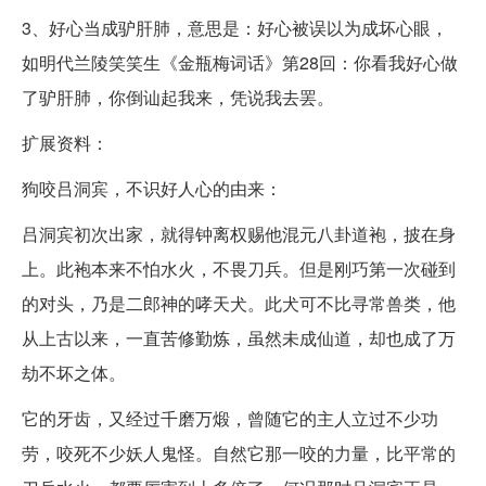
3、好心当成驴肝肺，意思是：好心被误以为成坏心眼，
如明代兰陵笑笑生《金瓶梅词话》第28回：你看我好心做
了驴肝肺，你倒讪起我来，凭说我去罢。
扩展资料：
狗咬吕洞宾，不识好人心的由来：
吕洞宾初次出家，就得钟离权赐他混元八卦道袍，披在身
上。此袍本来不怕水火，不畏刀兵。但是刚巧第一次碰到
的对头，乃是二郎神的哮天犬。此犬可不比寻常兽类，他
从上古以来，一直苦修勤炼，虽然未成仙道，却也成了万
劫不坏之体。
它的牙齿，又经过千磨万煅，曾随它的主人立过不少功
劳，咬死不少妖人鬼怪。自然它那一咬的力量，比平常的