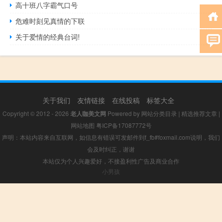
高十班八字霸气口号
危难时刻见真情的下联
关于爱情的经典台词!
关于我们
友情链接
在线投稿
标签大全
Copyright © 2012 - 2026
老人咖美文网
Powered by
网站分类目录
|
精选推荐文章
|
网站地图
粤ICP备17087772号
声明：本站内容来自互联网，如信息有错误可发邮件到f_fb#foxmail.com说明，我们
会及时纠正，谢谢
本站仅为个人兴趣爱好，不接盈利性广告及商业合作
小男孩