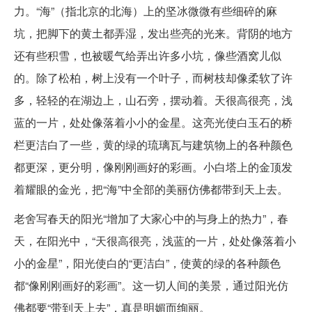
力。“海”（指北京的北海）上的坚冰微微有些细碎的麻
坑，把脚下的黄土都弄湿，发出些亮的光来。背阴的地方
还有些积雪，也被暖气给弄出许多小坑，像些酒窝儿似
的。除了松柏，树上没有一个叶子，而树枝却像柔软了许
多，轻轻的在湖边上，山石旁，摆动着。天很高很亮，浅
蓝的一片，处处像落着小小的金星。这亮光使白玉石的桥
栏更洁白了一些，黄的绿的琉璃瓦与建筑物上的各种颜色
都更深，更分明，像刚刚画好的彩画。小白塔上的金顶发
着耀眼的金光，把“海”中全部的美丽仿佛都带到天上去。
老舍写春天的阳光“增加了大家心中的与身上的热力”，春
天，在阳光中，“天很高很亮，浅蓝的一片，处处像落着小
小的金星”，阳光使白的“更洁白”，使黄的绿的各种颜色
都“像刚刚画好的彩画”。这一切人间的美景，通过阳光仿
佛都要“带到天上去”，真是明媚而绚丽。