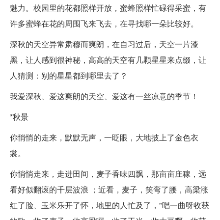
魅力。校园里的花都照样开放，蜜蜂照样忙碌得采蜜，有
许多蜜蜂在花的周围飞来飞去，在寻找哪一朵比较好。
深秋的天空异常肃穆而爽朗，在自习过后，天空一片漆
黑，让人感到很神秘，高高的天空有几颗星星来点缀，让
人猜测：别的星星都到哪里去了？
我爱深秋、爱这爽朗的天空、爱这有一丝凉意的季节！
*秋景
你悄悄的走来，默默无声，一眨眼，大地披上了金色衣
裳。
你悄悄走来，走进田间，麦子香味四飘，那亩亩庄稼，远
看好似翻滚的千层波浪 ；近看，麦子，笑弯了腰，高梁涨
红了脸、玉米乐开了怀，地里的人忙及了，"唱一曲呀收获