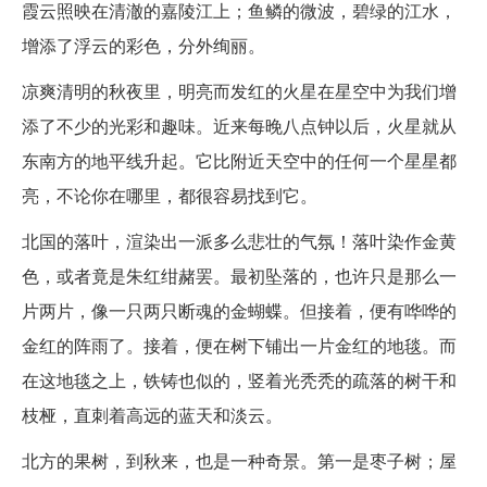
霞云照映在清澈的嘉陵江上；鱼鳞的微波，碧绿的江水，
增添了浮云的彩色，分外绚丽。
凉爽清明的秋夜里，明亮而发红的火星在星空中为我们增
添了不少的光彩和趣味。近来每晚八点钟以后，火星就从
东南方的地平线升起。它比附近天空中的任何一个星星都
亮，不论你在哪里，都很容易找到它。
北国的落叶，渲染出一派多么悲壮的气氛！落叶染作金黄
色，或者竟是朱红绀赭罢。最初坠落的，也许只是那么一
片两片，像一只两只断魂的金蝴蝶。但接着，便有哗哗的
金红的阵雨了。接着，便在树下铺出一片金红的地毯。而
在这地毯之上，铁铸也似的，竖着光秃秃的疏落的树干和
枝桠，直刺着高远的蓝天和淡云。
北方的果树，到秋来，也是一种奇景。第一是枣子树；屋