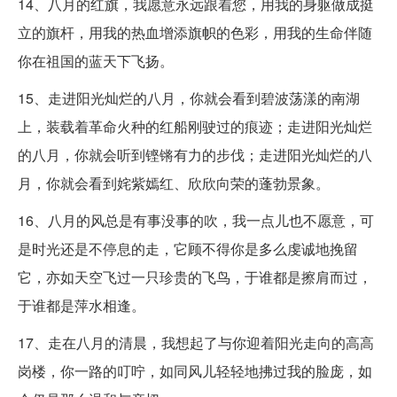
14、八月的红旗，我愿意永远跟着您，用我的身躯做成挺
立的旗杆，用我的热血增添旗帜的色彩，用我的生命伴随
你在祖国的蓝天下飞扬。
15、走进阳光灿烂的八月，你就会看到碧波荡漾的南湖
上，装载着革命火种的红船刚驶过的痕迹；走进阳光灿烂
的八月，你就会听到铿锵有力的步伐；走进阳光灿烂的八
月，你就会看到姹紫嫣红、欣欣向荣的蓬勃景象。
16、八月的风总是有事没事的吹，我一点儿也不愿意，可
是时光还是不停息的走，它顾不得你是多么虔诚地挽留
它，亦如天空飞过一只珍贵的飞鸟，于谁都是擦肩而过，
于谁都是萍水相逢。
17、走在八月的清晨，我想起了与你迎着阳光走向的高高
岗楼，你一路的叮咛，如同风儿轻轻地拂过我的脸庞，如