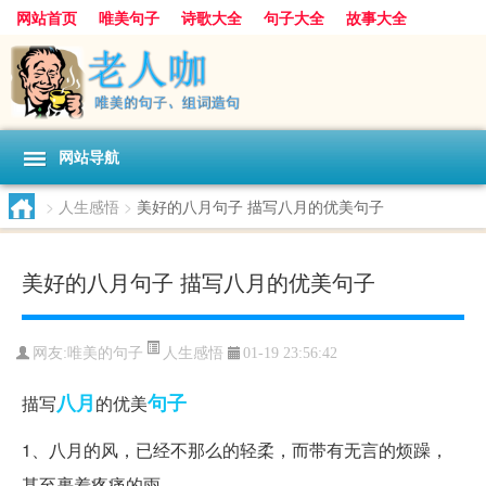
网站首页
唯美句子
诗歌大全
句子大全
故事大全
人生感悟
其他美文
美文欣赏
伤感文字
散文随笔
感人故事
句子分类
网站导航
>
人生感悟
>
美好的八月句子 描写八月的优美句子
美好的八月句子 描写八月的优美句子
人生感悟
网友:
唯美的句子
01-19 23:56:42
八月
句子
描写
的优美
1、八月的风，已经不那么的轻柔，而带有无言的烦躁，
甚至裹着疼痛的雨。