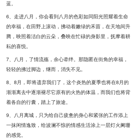
蓝。
6、走进八月，你会看到八月的色彩如同阳光照耀着生命
的幸福，在田野上滚动，拂动着嫩绿的禾苗，在天地间升
腾，映照着洁白的云朵，叠映在忙碌的身影里，抚摩着耕
耘的喜悦。
7、八月，了情流殇，余心牵绊。那隐匿在街角的幸福，
轻轻的拂过脚边，继而，消失不见。
8、8月，即将遗弃我们了，这个炎热的夏季也将在8月的
渐渐离去中逐渐褪尽它原有的火热的体温，而我们也将背
着各自的行囊，踏上了旅途。
9、八月离城，只为给自己疲惫的身心和紧张的工作添上
一抹闲情逸致，给波澜不惊的情感生活涂上一层灯火阑珊
的感觉。