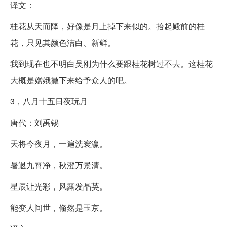
译文：
桂花从天而降，好像是月上掉下来似的。拾起殿前的桂
花，只见其颜色洁白、新鲜。
我到现在也不明白吴刚为什么要跟桂花树过不去。这桂花
大概是嫦娥撒下来给予众人的吧。
3，八月十五日夜玩月
唐代：刘禹锡
天将今夜月，一遍洗寰瀛。
暑退九霄净，秋澄万景清。
星辰让光彩，风露发晶英。
能变人间世，翛然是玉京。