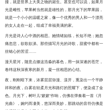
撞，就是世界上大美之物的诞生。甚至也可以说，如果月
光是雌性，苹果树当然就是雄性的，那月光下的苹果园，
就是一个小小的温暖之家，像一个优秀的男人和一个漂亮
的女人走在一起，组成了幸福美满的家。
月光是诗人心中酒的相思。她情绪如练，长短不绝；她忽
痛忽悲，欲歌欲涕。那些描写月光的诗歌，甜蜜中都有一
丝铭心的苦涩……
漫天星河，随意点缀这浩淼的暮色，用一抹深遂的苍茫，
卷纬这秋深夜寒的新月，凝一丝相思的心结。
夜，刚刚暗下来，浓雾层层弥漫、漾开，熏染出一个平静
祥和的夜，白雾在轻柔月光和路灯的照耀下，便染成了金
色。月光下，树叶儿“簌簌”作响，仿佛在弹奏着一首《月
光曲》，婉约而凄美，悠深而美妙，那跳动的音符仿佛是