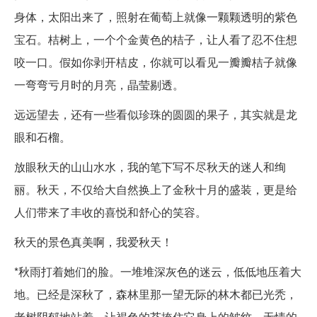
身体，太阳出来了，照射在葡萄上就像一颗颗透明的紫色
宝石。桔树上，一个个金黄色的桔子，让人看了忍不住想
咬一口。假如你剥开桔皮，你就可以看见一瓣瓣桔子就像
一弯弯亏月时的月亮，晶莹剔透。
远远望去，还有一些看似珍珠的圆圆的果子，其实就是龙
眼和石榴。
放眼秋天的山山水水，我的笔下写不尽秋天的迷人和绚
丽。秋天，不仅给大自然换上了金秋十月的盛装，更是给
人们带来了丰收的喜悦和舒心的笑容。
秋天的景色真美啊，我爱秋天！
*秋雨打着她们的脸。一堆堆深灰色的迷云，低低地压着大
地。已经是深秋了，森林里那一望无际的林木都已光秃，
老树阴郁地站着，让褐色的苔掩住它身上的皱纹。无情的