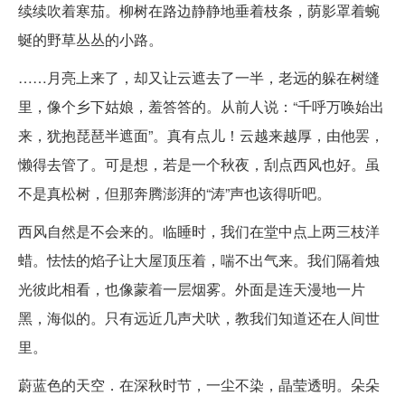
续续吹着寒茄。柳树在路边静静地垂着枝条，荫影罩着蜿
蜒的野草丛丛的小路。
……月亮上来了，却又让云遮去了一半，老远的躲在树缝
里，像个乡下姑娘，羞答答的。从前人说：“千呼万唤始出
来，犹抱琵琶半遮面”。真有点儿！云越来越厚，由他罢，
懒得去管了。可是想，若是一个秋夜，刮点西风也好。虽
不是真松树，但那奔腾澎湃的“涛”声也该得听吧。
西风自然是不会来的。临睡时，我们在堂中点上两三枝洋
蜡。怯怯的焰子让大屋顶压着，喘不出气来。我们隔着烛
光彼此相看，也像蒙着一层烟雾。外面是连天漫地一片
黑，海似的。只有远近几声犬吠，教我们知道还在人间世
里。
蔚蓝色的天空．在深秋时节，一尘不染，晶莹透明。朵朵