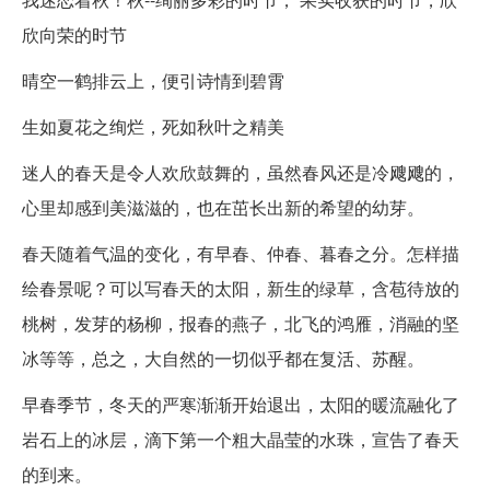
欣向荣的时节
晴空一鹤排云上，便引诗情到碧霄
生如夏花之绚烂，死如秋叶之精美
迷人的春天是令人欢欣鼓舞的，虽然春风还是冷飕飕的，
心里却感到美滋滋的，也在茁长出新的希望的幼芽。
春天随着气温的变化，有早春、仲春、暮春之分。怎样描
绘春景呢？可以写春天的太阳，新生的绿草，含苞待放的
桃树，发芽的杨柳，报春的燕子，北飞的鸿雁，消融的坚
冰等等，总之，大自然的一切似乎都在复活、苏醒。
早春季节，冬天的严寒渐渐开始退出，太阳的暖流融化了
岩石上的冰层，滴下第一个粗大晶莹的水珠，宣告了春天
的到来。