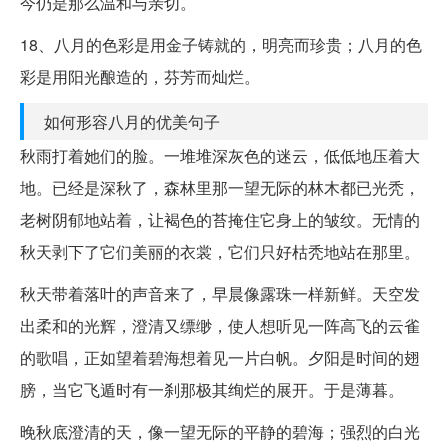
今仍是那么温和与亲切。
18、八月的色彩是用金子铸就的，明亮而珍贵；八月的色
彩是用阳光酿造的，芬芳而灿烂。
如何形容八月的优美句子
秋雨打着她们的脸。一堆堆深灰色的迷云，低低地压着大
地。已经是深秋了，森林里那一望无际的林木都已光秃，
老树阴郁地站着，让褐色的苔掩住它身上的皱纹。无情的
秋天剥下了它们美丽的衣裳，它们只好枯秃地站在那里。
秋天带着落叶的声音来了，早晨像露珠一样新鲜。天空发
出柔和的光辉，澄清又缥缈，使人想听见一阵高飞的云雀
的歌唱，正如望着碧海想着见一片白帆。夕阳是时间的翅
膀，当它飞遁时有一刹那极其绚烂的展开。于是薄暮。
晚秋底澄清的天，像一望无际的平静的碧海；强烈的白光