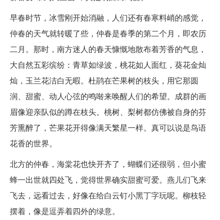
早春时节，冰雪刚开始消融，人们还有春寒料峭的感觉，
仲春的天气就转暖了些，仲春是春季的第二个月，即农历
二月。那时，南方迷人的春天慷慨地散布着芳香的气息，
大自然五彩缤纷：青草如绿波，桃花如人面红，葵花金灿
灿，玉兰花洁白无暇。杜鹃在芒果树的枝头，用它那圆
润、甜蜜、动人心弦的鸣啭来唤醒人们的希望。成群的画
眉像迎亲队似的蹲在枝头。桃树、梨树都仿佛被自身的芬
芳熏醉了，芒果花开得像满天繁星一样。真可以说是鸟语
花香的世界。
北方的仲春，海棠花也快开齐了，蝴蝶们还很弱，但小蜜
蜂一出世就四处飞，觉得世界确实甜蜜可爱。燕儿们飞来
飞去，远看过去，好像在给白云钉小黑丁字玩呢。柳枝轻
摆着，像是逗弄着四外的绿意。