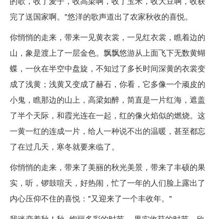
的歌，收了麦子，收高梁啊，收了玉米，收大豆啊，收获
完了送国家啊。"悠洋的歌声道出了农家秋收的喜悦。
你悄悄的走来，带来一见黄衣裳，一见红衣裳，瞧着边的
山，象是渡上了一层金色。飘飘悠游从上面飞下无数黄蝴
蝶，一伙在半空中盘旋，不知过了多长时间深黄的衣裳变
成了浅黄；浅黄又变成了赫石，你看，它多像一个顽皮的
小鬼，瞧那边的山上，高梁如醉，简直是一片红海，遮盖
了半个天际，和霞光连在一起，红的像火焰似的燃烧。这
一黄一红的连成一片，给人一种说不出的温暖，甚至都忘
了在过几天，寒冬就要来临了。
你悄悄的走来，带来了美丽的秋光美景，带来了丰硕的果
实，听，锣鼓喧天，好热闹，忙了一年的人们脸上露出了
内心压仰不住的喜悦："又迎来了一个丰收年。"
我迷恋着秋！秋--绚丽多彩的时节， 果实收获的时节，欣