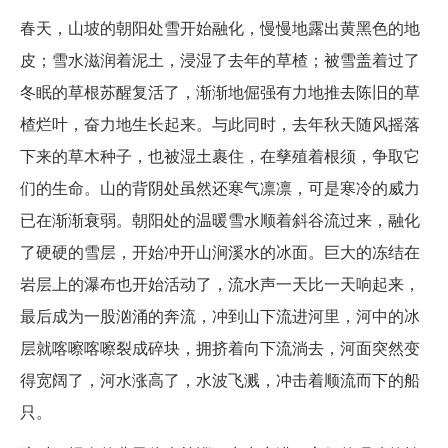
春天，山坡的朝阳处雪开始融化，慢慢地露出黄黑色的地
皮；雪水滋润着泥土，浸湿了去年的草楂；被雪盖着过了
冬眠的草根苏醒复活了，渐渐地倔强有力地推去陈旧的草
楂烂叶，奋力地生长起来。与此同时，去年秋天随风摇落
下来的草木种子，也被湿土裹住，在孳殖着根须，争取它
们的生命。山的背阴处虽然还寒气凛凛，可是寒冷的威力
已在渐渐衰弱。朝阳处的温暖雪水顺着斜谷流过来，融化
了硬硬的雪层，开始冲开山涧溪水的冰面。巨大的冻结在
岩层上的瀑布也开始活动了，流水声一天比一天响起来，
最后成为一股汹涌的奔流，冲到山下流进河里，河中的冰
层就喀嚓喀嚓裂成碎块，拥挤着向下流淌去，河面突然变
得宽阔了，河水涨高了，水波飞溅，冲击着顺流而下的船
只。