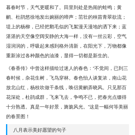
暮春时节，天气更暖和了。田里到处是热闹的蛙鸣；黄
鹂、杜鹃悠徐地发出婉丽的啼声；茁壮的秧苗青翠欲流；
堤上的杨柳，已经把鹅毛似的飞絮漫天漫地的洒下来；蓝
湛湛的天空像空阔安静的大海一样，没有一丝云彩，空气
湿润润的，呼吸起来感到格外清新，在阳光下，万物都像
重新涂过各种颜色的油漆，显得一切都是新生的。
《春香传》中曾这样描绘过迷人的春色：“不觉间，已到三
春时候，杂花生树，飞鸟穿林。春色怡人谈复浓，南山花
放北山红，杨枝吹做千条线，唤侣黄鹂弄晓风。只见那百
花深处，杜鹃成群，飞来飞去，争鸣不已，把春光点缀得
十分熟透。真是一年好景，旖旎风光。”这是一幅何等美丽
的春景图！
八月表示美好愿望的句子