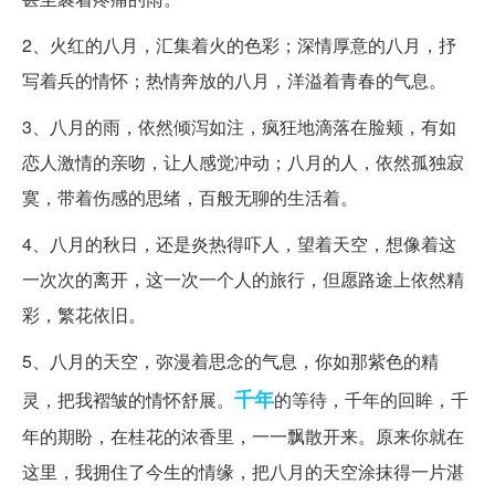
2、火红的八月，汇集着火的色彩；深情厚意的八月，抒
写着兵的情怀；热情奔放的八月，洋溢着青春的气息。
3、八月的雨，依然倾泻如注，疯狂地滴落在脸颊，有如
恋人激情的亲吻，让人感觉冲动；八月的人，依然孤独寂
寞，带着伤感的思绪，百般无聊的生活着。
4、八月的秋日，还是炎热得吓人，望着天空，想像着这
一次次的离开，这一次一个人的旅行，但愿路途上依然精
彩，繁花依旧。
5、八月的天空，弥漫着思念的气息，你如那紫色的精
千年
灵，把我褶皱的情怀舒展。
的等待，千年的回眸，千
年的期盼，在桂花的浓香里，一一飘散开来。原来你就在
这里，我拥住了今生的情缘，把八月的天空涂抹得一片湛