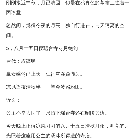
刚刚接近中秋，月已清圆，似是在鸦青色的幕布上挂着一
团冰盘。
忽然间，觉得今夜的月亮，独自行进在，与天隔离的空
间。
5，八月十五日夜瑶台寺对月绝句
唐代：权德舆
嬴女乘鸾已上天，仁祠空在鼎湖边。
凉风遥夜清秋半，一望金波照粉田。
译文：
公主不幸去世了，只留下瑶台寺还在昭陵旁边。
今天晚上正值凉风习习的八月十五日清秋月夜，明亮的月
光照着这座用公主的汤沐所得造的寺庙。