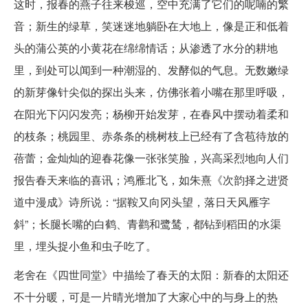
这时，报春的燕子往来梭巡，空中充满了它们的呢喃的繁
音；新生的绿草，笑迷迷地躺卧在大地上，像是正和低着
头的蒲公英的小黄花在绵绵情话；从渗透了水分的耕地
里，到处可以闻到一种潮湿的、发酵似的气息。无数嫩绿
的新芽像针尖似的探出头来，仿佛张着小嘴在那里呼吸，
在阳光下闪闪发亮；杨柳开始发芽，在春风中摆动着柔和
的枝条；桃园里、赤条条的桃树枝上已经有了含苞待放的
蓓蕾；金灿灿的迎春花像一张张笑脸，兴高采烈地向人们
报告春天来临的喜讯；鸿雁北飞，如朱熹《次韵择之进贤
道中漫成》诗所说：“据鞍又向冈头望，落日天风雁字
斜”；长腿长嘴的白鹤、青鹳和鹭鸶，都钻到稻田的水渠
里，埋头捉小鱼和虫子吃了。
老舍在《四世同堂》中描绘了春天的太阳：新春的太阳还
不十分暖，可是一片晴光增加了大家心中的与身上的热