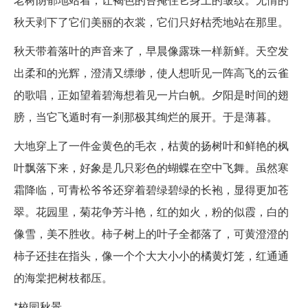
秋天剥下了它们美丽的衣裳，它们只好枯秃地站在那里。
秋天带着落叶的声音来了，早晨像露珠一样新鲜。天空发
出柔和的光辉，澄清又缥缈，使人想听见一阵高飞的云雀
的歌唱，正如望着碧海想着见一片白帆。夕阳是时间的翅
膀，当它飞遁时有一刹那极其绚烂的展开。于是薄暮。
大地穿上了一件金黄色的毛衣，枯黄的扬树叶和鲜艳的枫
叶飘落下来，好象是几只彩色的蝴蝶在空中飞舞。虽然寒
霜降临，可青松爷爷还穿着碧绿碧绿的长袍，显得更加苍
翠。花园里，菊花争芳斗艳，红的如火，粉的似霞，白的
像雪，美不胜收。柿子树上的叶子全都落了，可黄澄澄的
柿子还挂在指头，像一个个大大小小的橘黄灯笼，红通通
的海棠把树枝都压。
*校园秋景