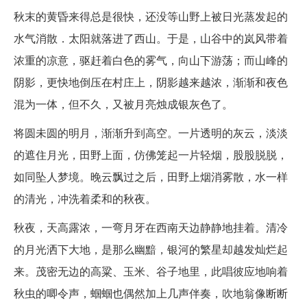
秋末的黄昏来得总是很快，还没等山野上被日光蒸发起的
水气消散．太阳就落进了西山。于是，山谷中的岚风带着
浓重的凉意，驱赶着白色的雾气，向山下游荡；而山峰的
阴影，更快地倒压在村庄上，阴影越来越浓，渐渐和夜色
混为一体，但不久，又被月亮烛成银灰色了。
将圆未圆的明月，渐渐升到高空。一片透明的灰云，淡淡
的遮住月光，田野上面，仿佛笼起一片轻烟，股股脱脱，
如同坠人梦境。晚云飘过之后，田野上烟消雾散，水一样
的清光，冲洗着柔和的秋夜。
秋夜，天高露浓，一弯月牙在西南天边静静地挂着。清冷
的月光洒下大地，是那么幽黯，银河的繁星却越发灿烂起
来。茂密无边的高粱、玉米、谷子地里，此唱彼应地响着
秋虫的唧令声，蝈蝈也偶然加上几声伴奏，吹地翁像断断