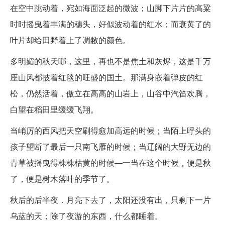
在空中跳动着，宛如海面泛起的微波；山脚下片片的高粱
时时摇曳着丰满的穗头，好似波动着的红水；而衰黄了的
叶片却给田野着上了凋敝的颜色。
多明媚的秋天哪，这里，再也不是焦土和灰烬，这是千万
座山风都披着红毯的旺盛的国土。那满身嵌着弹皮的红
松，仍然活着，傲立在高高的山岩上，山谷中汽笛欢腾，
白望在稻田里缓缓飞翔。
当峭厉的西风把天空刷得愈加高远的时候；当陌上呼头的
孩子望断了最后一只南飞雁的时候；当辽阔的大野无边的
青草被摇曳得株株枯黄的时候—一当在这个时候，便是秋
了，便是树木落叶的季节了。
秋后的后半夜．月亮下去了，太阳还没有出，只剩下一片
乌蓝的天；除了夜游的东西，什么都睡着。