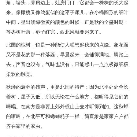
角，墙头，茅房边上，灶房门口，它都会一株株的长大起
来。像橄榄又像鸽蛋似的这枣子颗儿，在小椭圆形的细叶
中间，显出淡绿微黄的颜色的时候，正是秋的全盛时期；
等枣树叶落，枣子红完，西北风就要起来了。
北国的槐树，也是一种能使人联想起秋来的点缀。象花而
又不是花的那一种落蕊，早晨起来，会铺得满地。脚踏上
去，声音也没有，气味也没有，只能感出一点点极微细极
柔软的触觉。
秋蝉的衰弱的残声，更是北国的特产；因为北平处处全长
着树，屋子又低，所以无论在什么地方，都听得见它们的
啼唱。在南方是非要上郊外或山上去才听得到的。这秋蝉
的嘶叫，在北平可和蟋蟀耗子一样，简直象是家家户户都
养在家里的家虫。