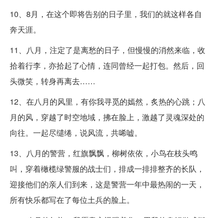
10、8月，在这个即将告别的日子里，我们的就这样各自
奔天涯。
11、八月，注定了是离愁的日子，但慢慢的消然来临，收
拾着行李，亦拾起了心情，连同曾经一起打包。然后，回
头微笑，转身再离去……
12、在八月的风里，有你我寻觅的嫣然，炙热的心跳；八
月的风，穿越了时空地域，拂在脸上，激越了灵魂深处的
向往。一起尽缱绻，说风流，共唏嘘。
13、八月的警营，红旗飘飘，柳树依依，小鸟在枝头鸣
叫，穿着橄榄绿警服的战士们，排成一排排整齐的长队，
迎接他们的亲人们到来，这是警营一年中最热闹的一天，
所有快乐都写在了每位土兵的脸上。