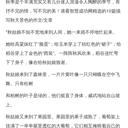
秋季是个丰满充实又有几分迷人浪漫令人陶醉的季节，有
抒不完的情，写不完的美！请看智慧成功网精选的10篇描
写秋天景色的作文/文章
*秋姑娘不知不觉地来到人间，她一来就不停地忙起来。
她给高粱抹红了“脸蛋”；给玉米穿上了桔红色的“裙子”；给
稻谷穿上了金色的“西装”。一阵阵秋风吹来，稻谷连忙弯
下了身子，像在给秋姑娘致谢。
秋姑娘来到了森林里，一片片黄叶像一只只蝴蝶在空中飞
舞。只有松树
和柏树的叶子是绿的，他们挺直了身体，威武地站在山坡
上。
秋姑娘又来到了果园里。果园里的果子成熟了，葡萄架上
挂满了一串串紫里透红的大葡萄，它们相互掩映着自己的