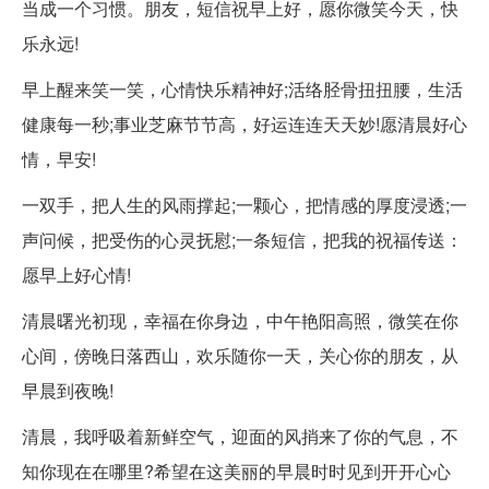
当成一个习惯。朋友，短信祝早上好，愿你微笑今天，快
乐永远!
早上醒来笑一笑，心情快乐精神好;活络胫骨扭扭腰，生活
健康每一秒;事业芝麻节节高，好运连连天天妙!愿清晨好心
情，早安!
一双手，把人生的风雨撑起;一颗心，把情感的厚度浸透;一
声问候，把受伤的心灵抚慰;一条短信，把我的祝福传送：
愿早上好心情!
清晨曙光初现，幸福在你身边，中午艳阳高照，微笑在你
心间，傍晚日落西山，欢乐随你一天，关心你的朋友，从
早晨到夜晚!
清晨，我呼吸着新鲜空气，迎面的风捎来了你的气息，不
知你现在在哪里?希望在这美丽的早晨时时见到开开心心