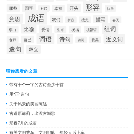
形容
开头
四字
哪些
幸福
对联
快乐
成语
意思
描写
我们
拼音
接龙
春天
组词
比喻
爱情
祝福
李白
生肖
祝福语
词语
诗句
近义词
自己
老师
诗词
赞美
造句
释义
猜你想看的文章
带有十个一字的古诗至少十首
用“正”造句
关于风景的美丽陈述
古道原谅蓟，出没古城歌
形容7月的成语
有关文明乘车、文明排队、年轻人后上车