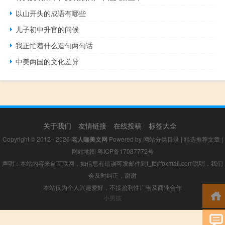
以山开头的成语有哪些
儿子初中升官的问候
我正忙着什么造句两句话
中美两国的文化差异
关于我们
友情链接
在线投稿
标签大全
Copyright © 2012 - 2026
老人咖美文网
Powered by
网站分类目录
|
精选推荐文章
|
网站地图
粤ICP备17087772号
声明：本站内容来自互联网，如信息有错误可发邮件到f_fb#foxmail.com说明，我们
会及时纠正，谢谢
本站仅为个人兴趣爱好，不接盈利性广告及商业合作
小男孩