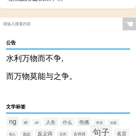
☚
公告
水利万物而不争,
而万物莫能与之争。
文学标签
ng
人生
伤感
什么
sh
zh
作文
出处
句子
名言
反义词
古诗词
励志
别人
古诗