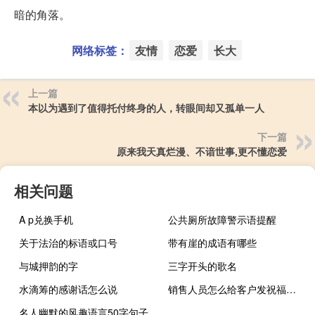
暗的角落。
网络标签：
友情
恋爱
长大
上一篇
本以为遇到了值得托付终身的人，转眼间却又孤单一人
下一篇
原来我天真烂漫、不谙世事,更不懂恋爱
相关问题
A p兑换手机
公共厕所故障警示语提醒
关于法治的标语或口号
带有崖的成语有哪些
与城押韵的字
三字开头的歌名
水滴筹的感谢话怎么说
销售人员怎么给客户发祝福短信
名人幽默的风趣语言50字句子