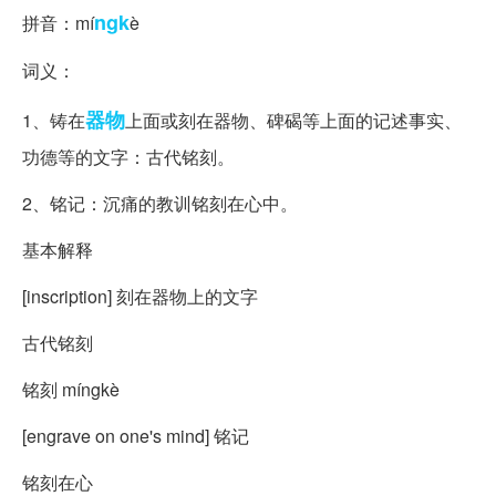
ngk
拼音：mí
è
词义：
器物
1、铸在
上面或刻在器物、碑碣等上面的记述事实、
功德等的文字：古代铭刻。
2、铭记：沉痛的教训铭刻在心中。
基本解释
[inscription] 刻在器物上的文字
古代铭刻
铭刻 míngkè
[engrave on one's mind] 铭记
铭刻在心