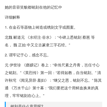
她的音容笑貌都铭刻在他的记忆中
详细解释
1. 在金石等器物上铸造或镌刻文字或图案。
北魏 郦道元 《水经注·谷水》：“今碑上悉铭刻 蔡邕 等
名， 魏 正始 中又立古篆隶三字石经。”
2. 谓牢记于心，感念不忘。
元 伊世珍 《嫏嬛记》卷上：“幸传尺素之丹青，岂任寸心
之铭刻。”《英烈传》第一回：“若得如教，自当铭刻。” 清
许秋垞 《闻见异辞·羞妇》：“继父之恩，铭刻不忘。” 陈其
通 《万水千山》第十幕：“我们要把这个用鲜血换来的真
理，牢牢铭刻在心上。”
铭刻是什么意思呢?