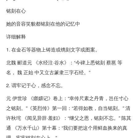
铭刻在心
她的音容笑貌都铭刻在他的记忆中
详细解释
1. 在金石等器物上铸造或镌刻文字或图案。
北魏 郦道元 《水经注·谷水》：“今碑上悉铭刻 蔡邕 等
名， 魏 正始 中又立古篆隶三字石经。”
2. 谓牢记于心，感念不忘。
元 伊世珍 《嫏嬛记》卷上：“幸传尺素之丹青，岂任寸心
之铭刻。”《英烈传》第一回：“若得如教，自当铭刻。” 清
许秋垞 《闻见异辞·羞妇》：“继父之恩，铭刻不忘。” 陈其
通 《万水千山》第十幕：“我们要把这个用鲜血换来的真
理，牢牢铭刻在心上。”