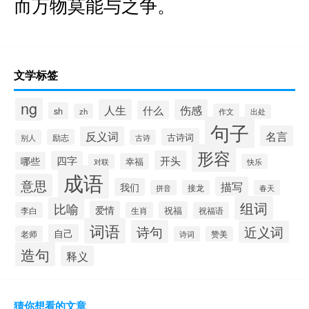
而万物莫能与之争。
文学标签
ng
人生
伤感
什么
sh
zh
作文
出处
句子
名言
反义词
古诗词
励志
别人
古诗
形容
开头
四字
哪些
幸福
对联
快乐
成语
意思
描写
我们
拼音
接龙
春天
组词
比喻
爱情
祝福
李白
生肖
祝福语
词语
诗句
近义词
自己
老师
诗词
赞美
造句
释义
猜你想看的文章