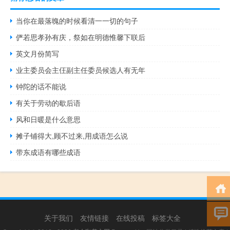
当你在最落魄的时候看清一一切的句子
俨若思孝孙有庆，祭如在明德惟馨下联后
英文月份简写
业主委员会主仼副主任委员候选人有无年
钟陀的话不能说
有关于劳动的歇后语
风和日暖是什么意思
摊子铺得大,顾不过来,用成语怎么说
带东成语有哪些成语
关于我们
友情链接
在线投稿
标签大全