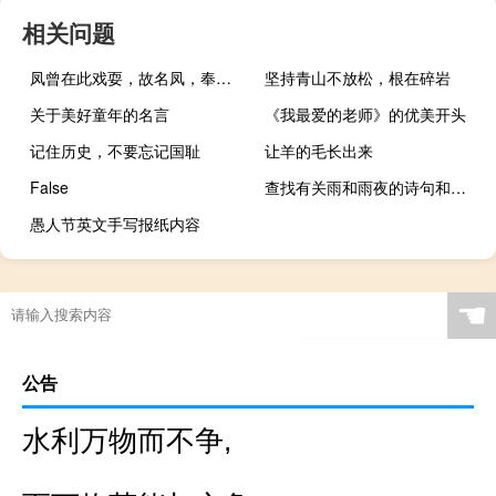
相关问题
凤曾在此戏耍，故名凤，奉往台空江
坚持青山不放松，根在碎岩
关于美好童年的名言
《我最爱的老师》的优美开头
记住历史，不要忘记国耻
让羊的毛长出来
False
查找有关雨和雨夜的诗句和雨夜的优美句
愚人节英文手写报纸内容
☚
公告
水利万物而不争,