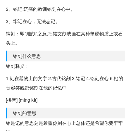
2、铭记:沉痛的教训铭刻在心中。
3、牢记在心，无法忘记。
镌刻：即"雕刻"之意;把铭文刻或画在某种坚硬物质上或石
头上。
铭刻什么意思
铭刻释义：
1.刻在器物上的文字 2.古代铭刻 3.铭记 4.铭刻在心 5.她的
音容笑貌都铭刻在他的记忆中
[拼音] [míng kè]
铭刻的意思
铭是记的意思刻是希望你刻在心上总体还是希望你要牢牢