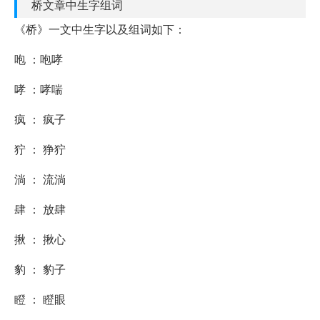
桥文章中生字组词
《桥》一文中生字以及组词如下：
咆 ：咆哮
哮 ：哮喘
疯 ： 疯子
狞 ： 狰狞
淌 ： 流淌
肆 ： 放肆
揪 ： 揪心
豹 ： 豹子
瞪 ： 瞪眼