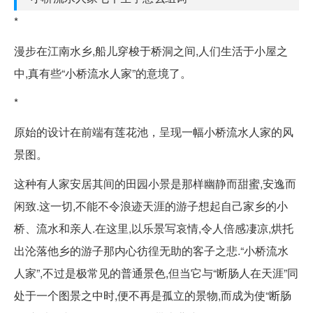
*
漫步在江南水乡,船儿穿梭于桥洞之间,人们生活于小屋之
中,真有些“小桥流水人家”的意境了。
*
原始的设计在前端有莲花池，呈现一幅小桥流水人家的风
景图。
这种有人家安居其间的田园小景是那样幽静而甜蜜,安逸而
闲致.这一切,不能不令浪迹天涯的游子想起自己家乡的小
桥、流水和亲人.在这里,以乐景写哀情,令人倍感凄凉,烘托
出沦落他乡的游子那内心彷徨无助的客子之悲.“小桥流水
人家”,不过是极常见的普通景色,但当它与“断肠人在天涯”同
处于一个图景之中时,便不再是孤立的景物,而成为使“断肠