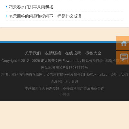
刁景春水门别再风雨飘摇
表示回答的问题和提问不一样是什么成语
关于我们
友情链接
在线投稿
标签大全
Copyright © 2012 - 2026
老人咖美文网
Powered by
网站分类目录
|
精选推荐文章
|
网站地图
粤ICP备17087772号
声明：本站内容来自互联网，如信息有错误可发邮件到f_fb#foxmail.com说明，我们
会及时纠正，谢谢
本站仅为个人兴趣爱好，不接盈利性广告及商业合作
小男孩