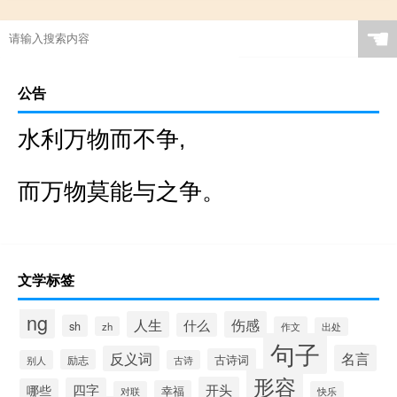
☚
公告
水利万物而不争,
而万物莫能与之争。
文学标签
ng
人生
伤感
什么
sh
zh
作文
出处
句子
名言
反义词
古诗词
励志
别人
古诗
形容
开头
四字
哪些
幸福
对联
快乐