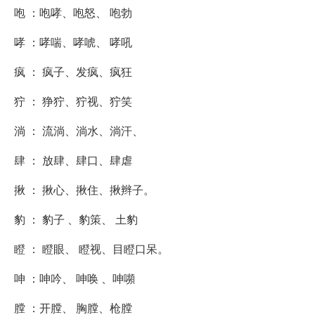
咆 ：咆哮、咆怒、 咆勃
哮 ：哮喘、哮唬、 哮吼
疯 ： 疯子、发疯、疯狂
狞 ： 狰狞、狞视、狞笑
淌 ： 流淌、淌水、淌汗、
肆 ： 放肆、肆口、肆虐
揪 ： 揪心、揪住、揪辫子。
豹 ： 豹子 、豹策、 土豹
瞪 ： 瞪眼、 瞪视、目瞪口呆。
呻 ：呻吟、 呻唤 、呻嚬
膛 ：开膛、 胸膛、枪膛