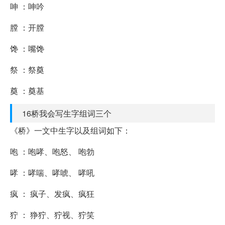
呻 ：呻吟
膛 ：开膛
馋 ：嘴馋
祭 ：祭奠
奠 ：奠基
16桥我会写生字组词三个
《桥》一文中生字以及组词如下：
咆 ：咆哮、咆怒、 咆勃
哮 ：哮喘、哮唬、 哮吼
疯 ： 疯子、发疯、疯狂
狞 ： 狰狞、狞视、狞笑