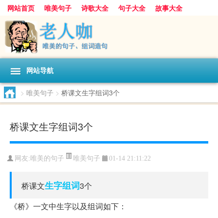
网站首页
唯美句子
诗歌大全
句子大全
故事大全
人生感悟
其他美文
美文欣赏
伤感文字
散文随笔
感人故事
句子分类
网站导航
>
唯美句子
>
桥课文生字组词3个
桥课文生字组词3个
唯美句子
网友:
唯美的句子
01-14 21:11:22
生字
组词
桥课文
3个
《桥》一文中生字以及组词如下：