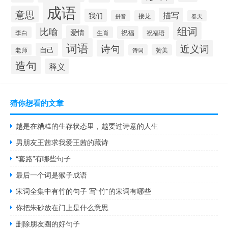
成语
意思
描写
我们
拼音
接龙
春天
组词
比喻
爱情
祝福
李白
生肖
祝福语
词语
诗句
近义词
自己
老师
诗词
赞美
造句
释义
猜你想看的文章
越是在糟糕的生存状态里，越要过诗意的人生
男朋友王茜求我爱王茜的藏诗
“套路”有哪些句子
最后一个词是猴子成语
宋词全集中有竹的句子 写“竹”的宋词有哪些
你把朱砂放在门上是什么意思
删除朋友圈的好句子