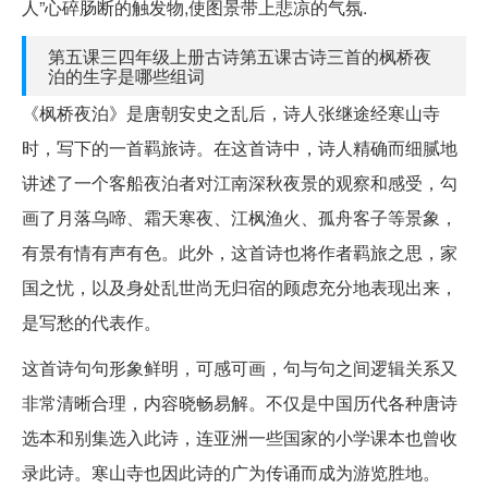
人”心碎肠断的触发物,使图景带上悲凉的气氛.
第五课三四年级上册古诗第五课古诗三首的枫桥夜
泊的生字是哪些组词
《枫桥夜泊》是唐朝安史之乱后，诗人张继途经寒山寺
时，写下的一首羁旅诗。在这首诗中，诗人精确而细腻地
讲述了一个客船夜泊者对江南深秋夜景的观察和感受，勾
画了月落乌啼、霜天寒夜、江枫渔火、孤舟客子等景象，
有景有情有声有色。此外，这首诗也将作者羁旅之思，家
国之忧，以及身处乱世尚无归宿的顾虑充分地表现出来，
是写愁的代表作。
这首诗句句形象鲜明，可感可画，句与句之间逻辑关系又
非常清晰合理，内容晓畅易解。不仅是中国历代各种唐诗
选本和别集选入此诗，连亚洲一些国家的小学课本也曾收
录此诗。寒山寺也因此诗的广为传诵而成为游览胜地。