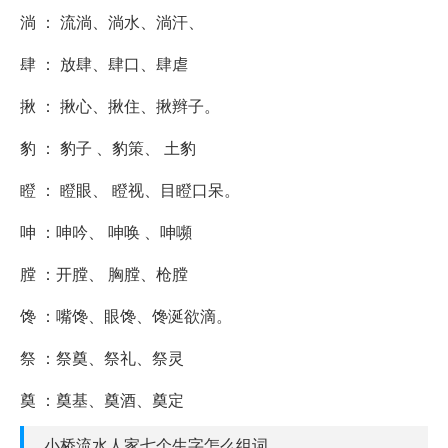
淌 ： 流淌、淌水、淌汗、
肆 ： 放肆、肆口、肆虐
揪 ： 揪心、揪住、揪辫子。
豹 ： 豹子 、豹策、 土豹
瞪 ： 瞪眼、 瞪视、目瞪口呆。
呻 ：呻吟、 呻唤 、呻嚬
膛 ：开膛、 胸膛、枪膛
馋 ：嘴馋、眼馋、馋涎欲滴。
祭 ：祭奠、祭礼、祭灵
奠 ：奠基、奠酒、奠定
小桥流水人家七个生字怎么组词