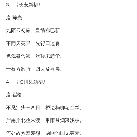
3、《长安新柳》
唐·陈光
九陌云初霁，皇衢柳已新。
不同天苑景，先得日边春。
色浅微含露，丝轻未惹尘。
一枝方欲折，归去及兹晨。
4、《临川见新柳》
唐·崔橹
不见江头三四日，桥边杨柳老金丝。
岸南岸北往来渡，带雨带烟深浅枝。
何处故乡牵梦想，两回他国见荣衰。