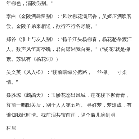
年柳色，灞陵伤别。”
李白《金陵酒肆留别》：“风吹柳花满店香，吴姬压酒唤客
尝。金陵子弟来相送，欲行不行各尽觞。”
郑谷《淮上与友人别》：“扬子江头杨柳春，杨花愁杀渡江
人。数声风笛离亭晚，君向潇湘我向秦。”（“杨花”就是柳
絮。苏轼有《杨花词》）
吴文英《风入松》：“楼前暗绿分携路，一丝柳、一寸柔
情。”
聂胜琼《鹧鸪天》：玉惨花愁出凤城，莲花楼下柳青青，
尊前一唱阳关后，别个人人第五程。 寻好梦，梦难成，有
谁知我此时情。枕前泪共帘前雨，隔个窗儿滴到明。
村居