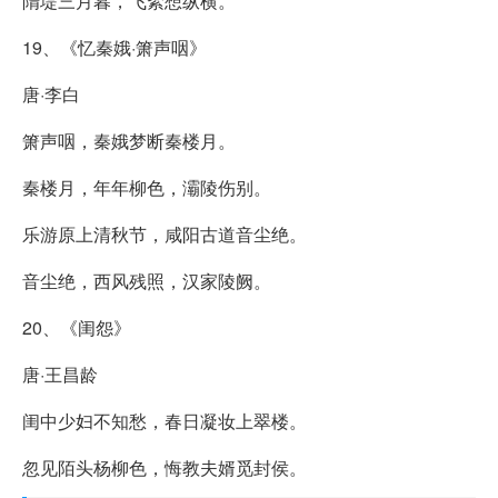
隋堤三月暮，飞絮想纵横。
19、《忆秦娥·箫声咽》
唐·李白
箫声咽，秦娥梦断秦楼月。
秦楼月，年年柳色，灞陵伤别。
乐游原上清秋节，咸阳古道音尘绝。
音尘绝，西风残照，汉家陵阙。
20、《闺怨》
唐·王昌龄
闺中少妇不知愁，春日凝妆上翠楼。
忽见陌头杨柳色，悔教夫婿觅封侯。