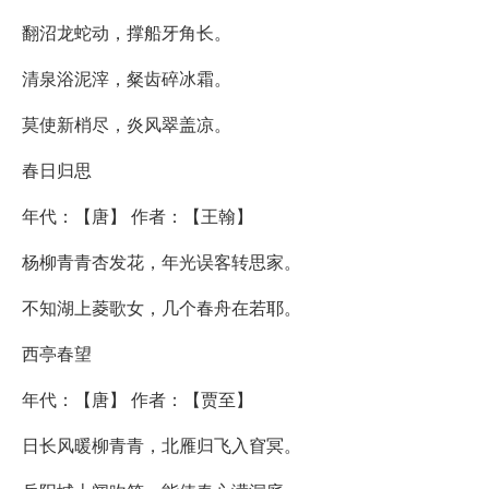
翻沼龙蛇动，撑船牙角长。
清泉浴泥滓，粲齿碎冰霜。
莫使新梢尽，炎风翠盖凉。
春日归思
年代：【唐】 作者：【王翰】
杨柳青青杏发花，年光误客转思家。
不知湖上菱歌女，几个春舟在若耶。
西亭春望
年代：【唐】 作者：【贾至】
日长风暖柳青青，北雁归飞入窅冥。