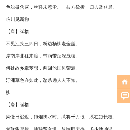
色浅微含露，丝轻未惹尘。一枝方欲折，归去及兹晨。
临川见新柳
【唐】崔橹
不见江头三四日，桥边杨柳老金丝。
岸南岸北往来渡，带雨带烟深浅枝。
何处故乡牵梦想，两回他国见荣衰。
汀洲草色亦如此，愁杀远人人不知。
柳
【唐】崔橹
风慢日迟迟，拖烟拂水时。惹将千万恨，系在短长枝。
骨软张郎瘦，腰轻楚女饥。故园归未得，多少断肠思。