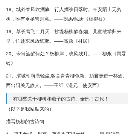
18、城外春风吹酒旗，行人挥袂日落时。长安陌上无穷
树，唯有垂杨管别离。——刘禹锡.唐《杨柳枝》
19、草长莺飞二月天，拂堤杨柳醉春烟。儿童散学归来
早，忙趁东风放纸鸢。——高鼎《村居》
20、今宵酒醒何处？杨柳岸，晓风残月。——柳永《雨霖
铃》
21、渭城朝雨浥轻尘,客舍青青柳色新。劝君更进一杯酒,
西出阳关无故人。——王维《送元二使安西》
有哪些关于柳树和燕子的古诗。全部！古代！
（以下是我粘贴来的）
描写杨柳的古诗句
1、碧玉妆成一树高，万条垂下绿丝绦。——唐·贺知章