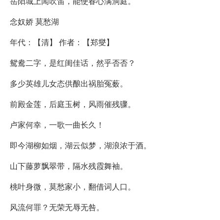
岳阳城上闻吹笛，能使春心满洞庭。
念奴娇 莫愁湖
年代：【清】 作者：【郑燮】
鸳鸯二字，是红闺佳话，然乎否否？
多少英雄儿女态供酿出祸胎冤薮。
前殿金莲，后庭玉树，风雨催残骤。
卢家何幸，一歌一曲长久！
即今湖柳如烟，湖云似梦，湖浪浓于酒。
山下藤萝飘翠带，隔水残霞舞袖。
桃叶身微，莫愁家小，翻借词人口。
风流何罪？无荣无辱无咎。