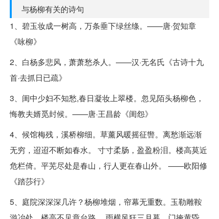
与杨柳有关的诗句
1、碧玉妆成一树高，万条垂下绿丝绦。——唐·贺知章
《咏柳》
2、白杨多悲风，萧萧愁杀人。——汉·无名氏《古诗十九
首·去抓日已疏》
3、闺中少妇不知愁,春日凝妆上翠楼。忽见陌头杨柳色，
悔教夫婿觅封候。——唐·王昌龄《闺怨》
4、候馆梅残，溪桥柳细。草薰风暖摇征辔。离愁渐远渐
无穷，迢迢不断如春水。 寸寸柔肠，盈盈粉泪。楼高莫近
危栏倚。平芜尽处是春山，行人更在春山外。 ——欧阳修
《踏莎行》
5、庭院深深深几许？杨柳堆烟，帘幕无重数。玉勒雕鞍
游冶处，楼高不见章台路。 雨横风狂三月暮，门掩黄昏，