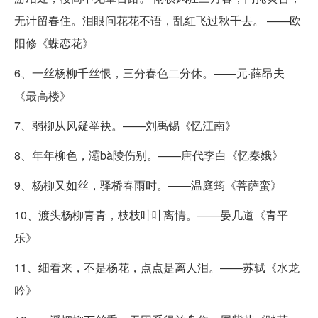
无计留春住。泪眼问花花不语，乱红飞过秋千去。 ——欧
阳修《蝶恋花》
6、一丝杨柳千丝恨，三分春色二分休。——元·薛昂夫
《最高楼》
7、弱柳从风疑举袂。——刘禹锡《忆江南》
8、年年柳色，灞bà陵伤别。——唐代李白《忆秦娥》
9、杨柳又如丝，驿桥春雨时。——温庭筠《菩萨蛮》
10、渡头杨柳青青，枝枝叶叶离情。——晏几道《青平
乐》
11、细看来，不是杨花，点点是离人泪。——苏轼《水龙
吟》