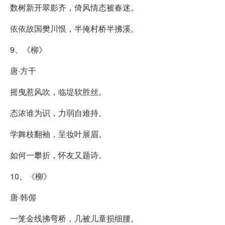
数树新开翠影齐，倚风情态被春迷。
依依故国樊川恨，半掩村桥半拂溪。
9、《柳》
唐·方干
摇曳惹风吹，临堤软胜丝。
态浓谁为识，力弱自难持。
学舞枝翻袖，呈妆叶展眉。
如何一攀折，怀友又题诗。
10、《柳》
唐·韩偓
一笼金线拂弯桥，几被儿童损细腰。