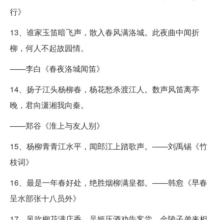
行》
13、谁家玉笛暗飞声，散入春风满洛城。此夜曲中闻折
柳，何人不起故园情。
——李白《春夜洛城闻笛》
14、扬子江头杨柳春，杨花愁杀渡江人。数声风笛离亭
晚，君向潇湘我向秦。
——郑谷《淮上与友人别》
15、杨柳青青江水平，闻郎江上踏歌声。——刘禹锡《竹
枝词》
16、最是一年春好处，绝胜烟柳满皇都。——韩愈《早春
呈水部张十八员外》
17、风吹柳花满店香，吴姬压酒劝告客尝。金陵子弟来相