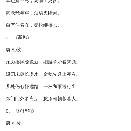
翠色折不尽，离情生更多。
雨余笼灞岸，烟暝夹隋河。
自有佳名在，秦松继得么。
7、《新柳》
唐·杜牧
无力摇风晓色新，细腰争妒看来频。
绿荫未覆长堤水，金穗先迎上苑春。
几处伤心怀远路，一枝和雨送行尘。
东门门外多离别，愁杀朝朝暮暮人。
8、《柳绝句》
唐·杜牧