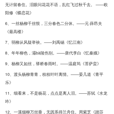
无计留春住。泪眼问花花不语，乱红飞过秋千去。 ——欧
阳修《蝶恋花》
6、一丝杨柳千丝恨，三分春色二分休。——元·薛昂夫
《最高楼》
7、弱柳从风疑举袂。——刘禹锡《忆江南》
8、年年柳色，灞bà陵伤别。——唐代李白《忆秦娥》
9、杨柳又如丝，驿桥春雨时。——温庭筠《菩萨蛮》
10、渡头杨柳青青，枝枝叶叶离情。——晏几道《青平
乐》
11、细看来，不是杨花，点点是离人泪。——苏轼《水龙
吟》
12、一溪烟柳万丝垂，无因系得兰舟住。周紫芝《踏莎