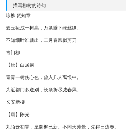
描写柳树的诗句
咏柳 贺知章
碧玉妆成一树高，万条垂下绿丝绦。
不知细叶谁裁出，二月春风似剪刀
青门柳
【唐】白居易
青青一树伤心色，曾入几人离恨中。
为近都门多送别，长条折尽减春风。
长安新柳
【唐】陈光
九陌云初霁，皇衢柳已新。不同天苑景，先得日边春。