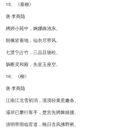
15、《垂柳》
唐·李商隐
娉婷小苑中，婀娜曲池东。
朝佩皆垂地，仙衣尽带风。
七贤宁占竹，三品且饶松。
肠断灵和殿，先皇玉座空。
16、《柳》
唐·李商隐
江南江北雪初消，漠漠轻黄惹嫩条。
灞岸已攀行客手，楚宫先骋舞姬腰。
清明带雨临官道，晚日含风拂野桥。