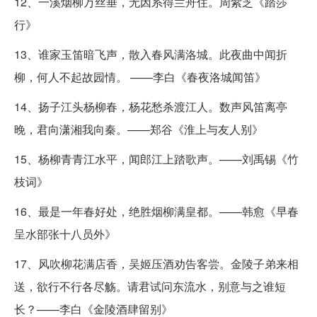
12、一溪烟柳万丝垂，无因系得兰舟住。周紫芝《踏莎
行》
13、谁家玉笛暗飞声，散入春风满洛城。此夜曲中闻折
柳，何人不起故园情。 ——李白《春夜洛城闻笛》
14、扬子江头杨柳春，杨花愁杀渡江人。数声风笛离亭
晚，君向潇湘我向秦。——郑谷《淮上与友人别》
15、杨柳青青江水平，闻郎江上踏歌声。——刘禹锡《竹
枝词》
16、最是一年春好处，绝胜烟柳满皇都。——韩愈《早春
呈水部张十八员外》
17、风吹柳花满店香，吴姬压酒劝告客尝。金陵子弟来相
送，欲行不行各尽觞。请君试问东流水，别意与之谁短
长？——李白《金陵酒肆留别》