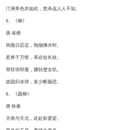
汀洲草色亦如此，愁杀远人人不知。
5、《柳》
唐·崔橹
风慢日迟迟，拖烟拂水时。
惹将千万恨，系在短长枝。
骨软张郎瘦，腰轻楚女饥。
故园归未得，多少断肠思。
6、《题柳》
唐·狄焕
天南与天北，此处影婆娑。