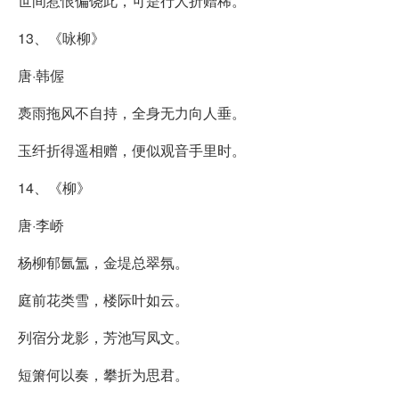
世间惹恨偏饶此，可是行人折赠稀。
13、《咏柳》
唐·韩偓
褭雨拖风不自持，全身无力向人垂。
玉纤折得遥相赠，便似观音手里时。
14、《柳》
唐·李峤
杨柳郁氤氲，金堤总翠氛。
庭前花类雪，楼际叶如云。
列宿分龙影，芳池写凤文。
短箫何以奏，攀折为思君。