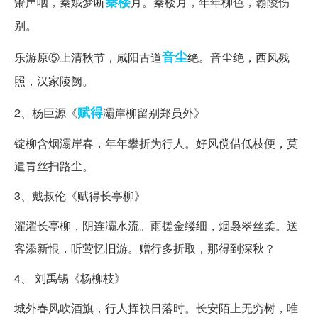
秦楼
箫声咽，秦娥梦断
月。秦楼月，年年柳色，霸陵伤
别。
音尘
乐游原⑤上清秋节，咸阳古道
绝。音尘绝，西风残
照，汉家陵阙。
赋得
2、杨巨源《
灞岸柳留别郑员外》
锭柳含烟灞岸春，年年攀折为行人。好风傥借低枝便，莫
遣青丝扫路尘。
3、戴叔伦《赋得长亭柳》
濯濯长亭柳，阴连灞水流。雨搓金缕细，烟袅翠丝柔。送
客添新恨，听莺忆旧游。赠行多折取，那得到深秋？
4、 刘禹锡《杨柳枝》
城外春风吹酒旗，行人挥袂日落时。长安陌上无穷树，唯