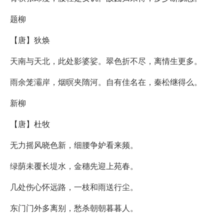
题柳
【唐】狄焕
天南与天北，此处影婆娑。翠色折不尽，离情生更多。
雨余笼灞岸，烟暝夹隋河。自有佳名在，秦松继得么。
新柳
【唐】杜牧
无力摇风晓色新，细腰争妒看来频。
绿荫未覆长堤水，金穗先迎上苑春。
几处伤心怀远路，一枝和雨送行尘。
东门门外多离别，愁杀朝朝暮暮人。