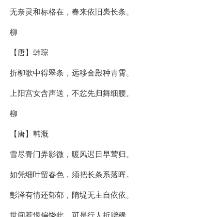
无奈灵和标格在，春来依旧褭长条。
柳
【唐】韩琮
折柳歌中得翠条，远移金殿种青霄。
上阳宫女含声送，不忿先归舞细腰。
柳
【唐】韩溉
雪尽青门弄影微，暖风迟日早莺归。
如凭细叶留春色，须把长条系落晖。
彭泽有情还郁郁，隋堤无主自依依。
世间惹恨偏饶此，可是行人折赠稀。