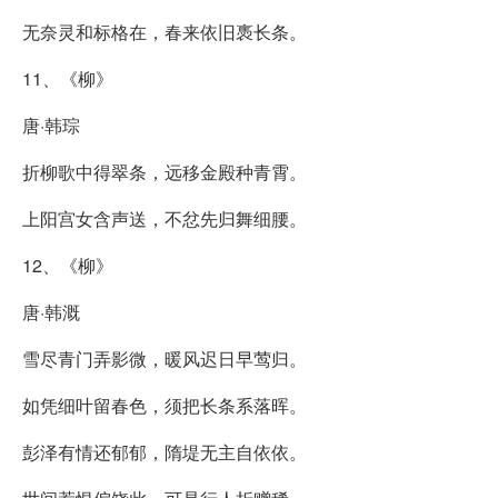
无奈灵和标格在，春来依旧褭长条。
11、《柳》
唐·韩琮
折柳歌中得翠条，远移金殿种青霄。
上阳宫女含声送，不忿先归舞细腰。
12、《柳》
唐·韩溉
雪尽青门弄影微，暖风迟日早莺归。
如凭细叶留春色，须把长条系落晖。
彭泽有情还郁郁，隋堤无主自依依。