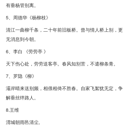
有垂杨管别离。
5、周德华《杨柳枝》
清江一曲柳千条，二十年前旧板桥。曾与情人桥上别，更
无消息到今朝。
6、李白 《劳劳亭 》
天下伤心处，劳劳送客亭。春风知别苦，不遣柳条青。
7、罗隐《柳》
灞岸晴来送别频，相偎相倚不胜春。自家飞絮犹无定，争
解垂丝绊路人。
8.王维
渭城朝雨邑清尘,