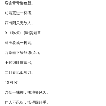
客舍青青柳色新。
劝君更进一杯酒,
西出阳关无故人。
9 《咏柳》 [唐]贺知章
碧玉妆成一树高,
万条垂下绿丝绦(tāo)。
不知细叶谁裁出,
二月春风似剪刀。
10 杜牧
含烟一株柳，拂地摇风久。
佳人不忍折，怅望回纤手。