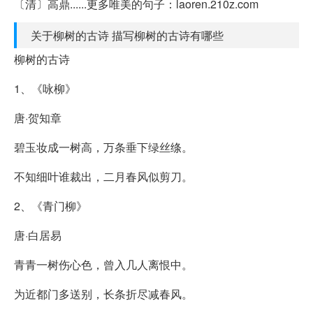
〔清〕高鼎......更多唯美的句子：laoren.210z.com
关于柳树的古诗 描写柳树的古诗有哪些
柳树的古诗
1、《咏柳》
唐·贺知章
碧玉妆成一树高，万条垂下绿丝绦。
不知细叶谁裁出，二月春风似剪刀。
2、《青门柳》
唐·白居易
青青一树伤心色，曾入几人离恨中。
为近都门多送别，长条折尽减春风。