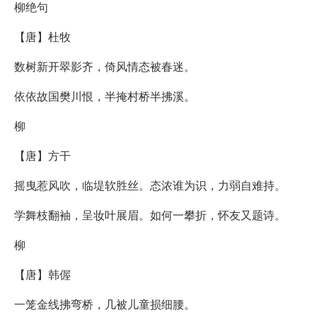
柳绝句
【唐】杜牧
数树新开翠影齐，倚风情态被春迷。
依依故国樊川恨，半掩村桥半拂溪。
柳
【唐】方干
摇曳惹风吹，临堤软胜丝。态浓谁为识，力弱自难持。
学舞枝翻袖，呈妆叶展眉。如何一攀折，怀友又题诗。
柳
【唐】韩偓
一笼金线拂弯桥，几被儿童损细腰。