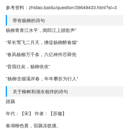
参考资料：zhidao.baidu/question/39649433.html?si=3
带有杨柳的诗句
杨柳青青江水平，闻郎江上踏歌声”
“草长莺飞二月天，拂堤杨柳醉春烟”
“春风杨柳万千条，六亿神州尽舜尧
“昔我往矣，杨柳依依”
"杨柳含烟灞岸春，年年攀折为行人”
关于柳树和湖水相伴的诗句
踏藕
年代：【宋】 作者：【苏辙】
春湖柳色黄，宿藕冻犹僵。