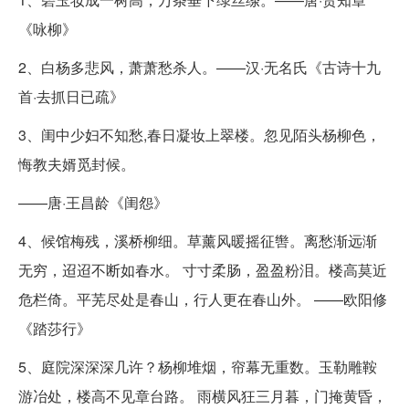
《咏柳》
2、白杨多悲风，萧萧愁杀人。——汉·无名氏《古诗十九
首·去抓日已疏》
3、闺中少妇不知愁,春日凝妆上翠楼。忽见陌头杨柳色，
悔教夫婿觅封候。
——唐·王昌龄《闺怨》
4、候馆梅残，溪桥柳细。草薰风暖摇征辔。离愁渐远渐
无穷，迢迢不断如春水。 寸寸柔肠，盈盈粉泪。楼高莫近
危栏倚。平芜尽处是春山，行人更在春山外。 ——欧阳修
《踏莎行》
5、庭院深深深几许？杨柳堆烟，帘幕无重数。玉勒雕鞍
游冶处，楼高不见章台路。 雨横风狂三月暮，门掩黄昏，