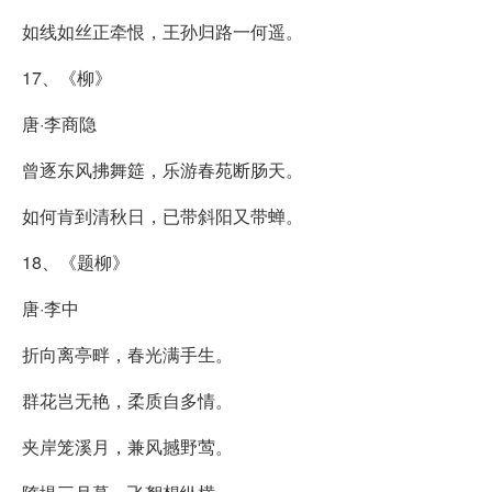
如线如丝正牵恨，王孙归路一何遥。
17、《柳》
唐·李商隐
曾逐东风拂舞筵，乐游春苑断肠天。
如何肯到清秋日，已带斜阳又带蝉。
18、《题柳》
唐·李中
折向离亭畔，春光满手生。
群花岂无艳，柔质自多情。
夹岸笼溪月，兼风撼野莺。