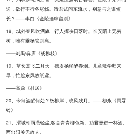
送，欲行不行各尽觞。请君试问东流水，别意与之谁短
长？——李白《金陵酒肆留别》
18、城外春风吹酒旗，行人挥袂日落时。长安陌上无穷
树，唯有垂杨管别离。
——刘禹锡.唐《杨柳枝》
19、草长莺飞二月天，拂堤杨柳醉春烟。儿童散学归来
早，忙趁东风放纸鸢。
——高鼎《村居》
20、今宵酒醒何处？杨柳岸，晓风残月。——柳永《雨霖
铃》
21、渭城朝雨浥轻尘,客舍青青柳色新。劝君更进一杯酒,
西出阳关无故人。