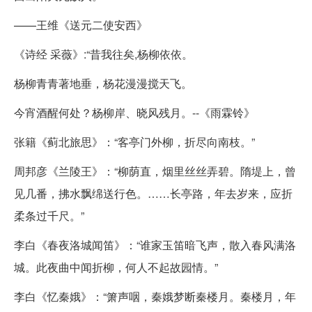
——王维《送元二使安西》
《诗经 采薇》:“昔我往矣,杨柳依依。
杨柳青青著地垂，杨花漫漫搅天飞。
今宵酒醒何处？杨柳岸、晓风残月。--《雨霖铃》
张籍《蓟北旅思》：“客亭门外柳，折尽向南枝。”
周邦彦《兰陵王》：“柳荫直，烟里丝丝弄碧。隋堤上，曾
见几番，拂水飘绵送行色。……长亭路，年去岁来，应折
柔条过千尺。”
李白《春夜洛城闻笛》：“谁家玉笛暗飞声，散入春风满洛
城。此夜曲中闻折柳，何人不起故园情。”
李白《忆秦娥》：“箫声咽，秦娥梦断秦楼月。秦楼月，年